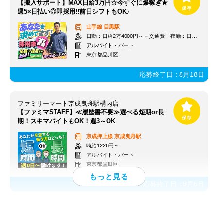
【搬入サポート】MAX日給3万円☆今すぐに爆稼ぎ★
週5×日払い◎即採用!!前日シフトもOK♪
山手線
目黒駅
日勤：日給2万4000円～＋交通費 夜勤：日給3万円～＋交通費
アルバイト・パート
東京都品川区
応募終了日：
8月18日
ファミリーマート京成曳舟駅構内店
【ファミマSTAFF】≪履歴書不要≫選べる短期or長
期！スキマバイトもOK！週3～OK
京成押上線
京成曳舟駅
時給1226円～
アルバイト・パート
東京都墨田区
応募終了日：
9月6日