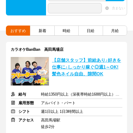
含まない
おすすめ
新着
時給
日給
月給
カラオケBanBan 高田馬場店
【店舗スタッフ】前給あり♪好きを
仕事に♪しっかり稼ぐ◎週1～OK!
髪色ネイル自由、隙間OK
給与
時給1350円以上（深夜帯時給1688円以上） ＋交通費支給
雇用形態
アルバイト・パート
シフト
週1日以上 1日3時間以上
アクセス
高田馬場駅
徒歩2分