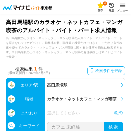
0
東京都
保存
履歴
メニュー
高田馬場駅のカラオケ・ネットカフェ・マンガ
喫茶のアルバイト・バイト・パート求人情報
高田馬場駅のカラオケ・ネットカフェ・マンガ喫茶の人気バイト・アルバイト・パート
を探すならマイナビバイト。勤務地や駅、職種等の検索だけではなく、こだわり条件検
索を使ってカラオケ・ネットカフェ・マンガ喫茶に関するお仕事を簡単に検索できま
す。高田馬場駅のカラオケ・ネットカフェ・マンガ喫茶のお仕事探しはマイナビバイト
で検索！
1
検索結果
件
検索条件を登録
（最終更新日：2026年8月8日）
エリア/駅
高田馬場駅
カラオケ・ネットカフェ・マンガ喫茶
職種
選択してください
選択
こだわり
キーワード
検索