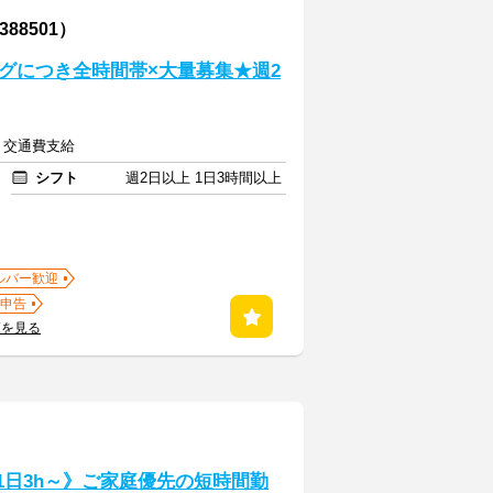
88501）
グにつき全時間帯×大量募集★週2
 ＋ 交通費支給
シフト
週2日以上 1日3時間以上
ルバー歓迎
申告
覧を見る
1日3h～》ご家庭優先の短時間勤