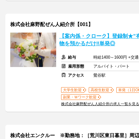
株式会社麻野配ぜん人紹介所【001】
【案内係・クローク】登録制★”
物を預かるだけ‼単発◎
給与
時給1400～1600円 +
雇用形態
アルバイト・パート
アクセス
鶯谷駅
大学生歓迎
高校生歓迎
単発（1日O
副業・Ｗワーク歓迎
株式会社麻野配ぜん人紹介所の求人一覧を見
株式会社エンクルー ※勤務地：［荒川区東日暮里］周辺 / 121_