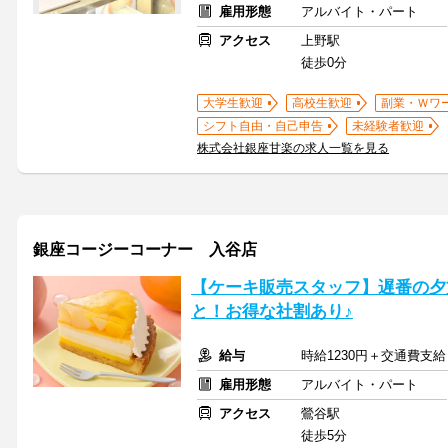
雇用形態
アルバイト・パート
アクセス
上野駅
徒歩0分
大学生歓迎
高校生歓迎
副業・Ｗワ
シフト自由・自己申告
未経験者歓迎
株式会社銀座甘楽の求人一覧を見る
銀座コージーコーナー 入谷店
【ケーキ販売スタッフ】遅番の夕
と！お得な社割あり♪
給与
時給1230円＋交通費支給
雇用形態
アルバイト・パート
アクセス
鶯谷駅
徒歩5分