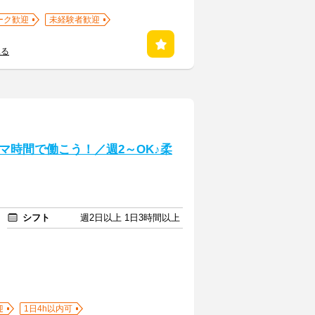
ーク歓迎
未経験者歓迎
見る
マ時間で働こう！／週2～OK♪柔
シフト
週2日以上 1日3時間以上
迎
1日4h以内可