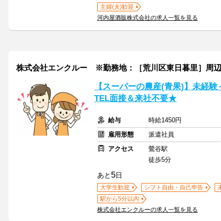
主婦(夫)歓迎
河内屋酒販株式会社の求人一覧を見る
株式会社エンクルー ※勤務地：［荒川区東日暮里］周辺 / 121_t
【スーパーの農産(青果)】未経験
TEL面接＆来社不要★
給与
時給1450円
雇用形態
派遣社員
アクセス
鶯谷駅
徒歩5分
5
あと
日
大学生歓迎
シフト自由・自己申告
駅から5分以内
株式会社エンクルーの求人一覧を見る