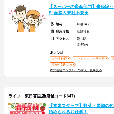
【スーパーの畜産部門】未経験～中
EL面接＆来社不要★
給与
時給1450円
雇用形態
派遣社員
アクセス
鶯谷駅
徒歩5分
5
あと
日
大学生歓迎
シフト自由・自己申告
駅から5分以内
株式会社エンクルーの求人一覧を見る
ライフ 東日暮里店(店舗コード647)
【青果スタッフ】野菜・果物の知
始められるお仕事！