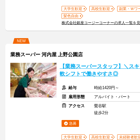
大学生歓迎
高校生歓迎
副業・Ｗワ
髪色自由
株式会社銀座コージーコーナーの求人一覧を
NEW
業務スーパー 河内屋 上野公園店
【業務スーパースタッフ】＼スキ
軟シフトで働きやすさ◎
給与
時給1420円～
雇用形態
アルバイト・パート
アクセス
鶯谷駅
徒歩2分
急募
大学生歓迎
高校生歓迎
未経験者歓