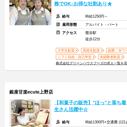
務でOK♪お得な社割あり★
給与
時給1250円～
雇用形態
アルバイト・パート
アクセス
鶯谷駅
徒歩12分
大学生歓迎
高校生歓迎
副業・Ｗワ
シフト自由・自己申告
未経験者歓迎
株式会社グリーンハウスフーズの求人一覧を
銀座甘楽ecute上野店
【和菓子の販売】"ほっ"と落ち着
生さん活躍中☆
給与
時給1300円+交通費 (1