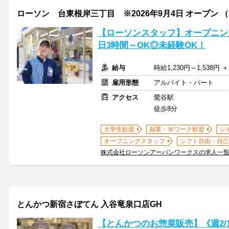
ローソン 台東根岸三丁目 ※2026年9月4日 オープン （3
【ローソンスタッフ】オープニン
日3時間～OK◎未経験OK！
給与
時給1,230円～1,538円
雇用形態
アルバイト・パート
アクセス
鶯谷駅
徒歩8分
大学生歓迎
副業・Ｗワーク歓迎
シ
オープニングスタッフ
シフト自由・自己
株式会社ローソンアーバンワークスの求人一
とんかつ新宿さぼてん 入谷竜泉口店GH
【とんかつのお惣菜販売】《週2/