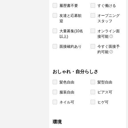
履歴書不要
すぐ働ける
友達と応募歓
オープニング
迎
スタッフ
大量募集(10名
オンライン面
以上)
接可能
面接確約あり
今すぐ面接予
約可能
おしゃれ・自分らしさ
髪色自由
髪型自由
服装自由
ピアス可
ネイル可
ヒゲ可
環境