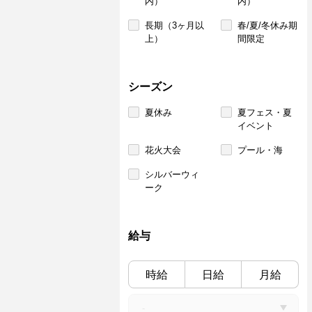
内）
内）
長期（3ヶ月以
春/夏/冬休み期
上）
間限定
シーズン
夏休み
夏フェス・夏
イベント
花火大会
プール・海
シルバーウィ
ーク
給与
時給
日給
月給