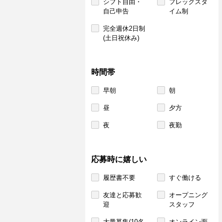
シフト自由・
フレックスタ
自己申告
イム制
完全週休2日制
(土日祝休み)
時間帯
早朝
朝
昼
夕方
夜
夜勤
応募時に嬉しい
履歴書不要
すぐ働ける
友達と応募歓
オープニング
迎
スタッフ
大量募集(10名
オンライン面