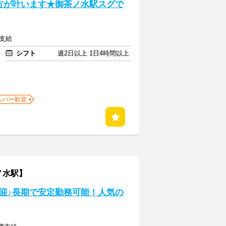
方が叶います★御茶ノ水駅スグで
額支給
シフト
週2日以上 1日4時間以上
ルバー歓迎
ノ水駅】
迎♪長期で安定勤務可能！人気の