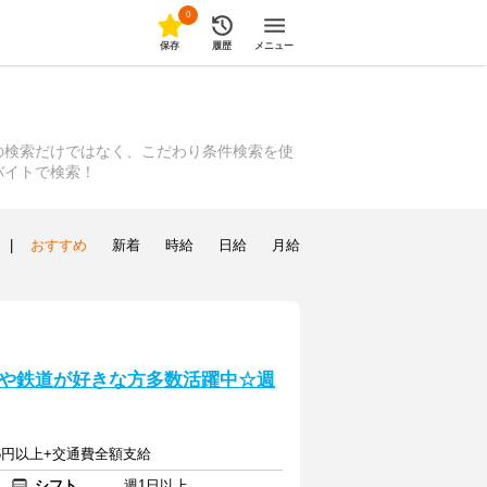
0
保存
履歴
メニュー
の検索だけではなく、こだわり条件検索を使
バイトで検索！
|
おすすめ
新着
時給
日給
月給
や鉄道が好きな方多数活躍中☆週
756円以上+交通費全額支給
シフト
週1日以上