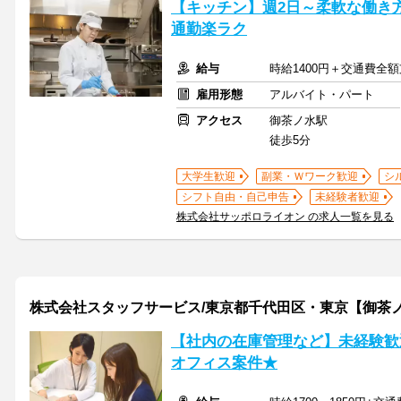
【キッチン】週2日～柔軟な働き
通勤楽ラク
給与
時給1400円＋交通費全
雇用形態
アルバイト・パート
アクセス
御茶ノ水駅
徒歩5分
大学生歓迎
副業・Ｗワーク歓迎
シ
シフト自由・自己申告
未経験者歓迎
株式会社サッポロライオン の求人一覧を見る
株式会社スタッフサービス/東京都千代田区・東京【御茶
【社内の在庫管理など】未経験歓
オフィス案件★