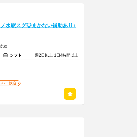
茶ノ水駅スグ◎まかない補助あり♪
額支給
シフト
週2日以上 1日4時間以上
ルバー歓迎