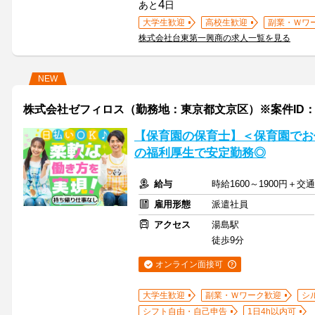
4
あと
日
大学生歓迎
高校生歓迎
副業・Ｗワ
株式会社台東第一興商の求人一覧を見る
NEW
株式会社ゼフィロス（勤務地：東京都文京区）※案件ID：保
【保育園の保育士】＜保育園でお
の福利厚生で安定勤務◎
給与
時給1600～1900円＋
雇用形態
派遣社員
アクセス
湯島駅
徒歩9分
オンライン面接可
大学生歓迎
副業・Ｗワーク歓迎
シ
シフト自由・自己申告
1日4h以内可