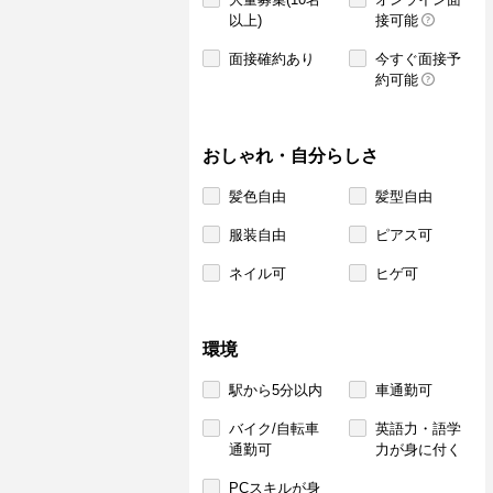
以上)
接可能
面接確約あり
今すぐ面接予
約可能
おしゃれ・自分らしさ
髪色自由
髪型自由
服装自由
ピアス可
ネイル可
ヒゲ可
環境
駅から5分以内
車通勤可
バイク/自転車
英語力・語学
通勤可
力が身に付く
PCスキルが身