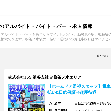
のアルバイト・バイト・パート求人情報
・アルバイト・パートを探すならマイナビバイト。勤務地や駅、職種等
に検索できます。御茶ノ水駅の日払い／週払いのお仕事探しはマイナビ
並び替え
株式会社JSS 渋谷支社 ※御茶ノ水エリア
【ホームドア監視スタッフ】電車
払い&日給保証⇒超厚待遇
給与
日給1万5423円～1万5
雇用形態
アルバイト・パート