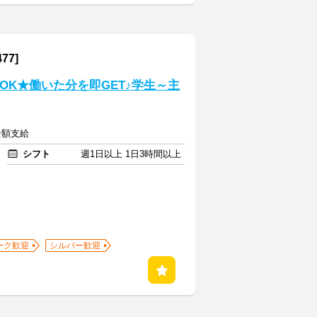
7]
OK★働いた分を即GET♪学生～主
全額支給
シフト
週1日以上 1日3時間以上
ーク歓迎
シルバー歓迎