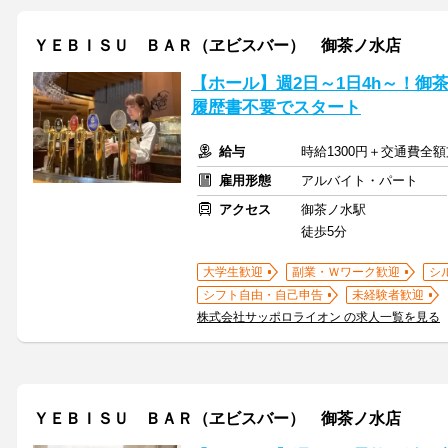
ＹＥＢＩＳＵ ＢＡＲ（ヱビスバー） 御茶ノ水店
【ホール】週2日～1日4h～！御
履歴書不要でスタート
給与
時給1300円＋交通費全
雇用形態
アルバイト・パート
アクセス
御茶ノ水駅
徒歩5分
大学生歓迎
副業・Ｗワーク歓迎
シ
シフト自由・自己申告
未経験者歓迎
株式会社サッポロライオン の求人一覧を見る
ＹＥＢＩＳＵ ＢＡＲ（ヱビスバー） 御茶ノ水店