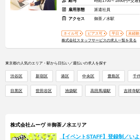
給与
時給1700～1850円+交
雇用形態
派遣社員
アクセス
御茶ノ水駅
ネイル可
ピアス可
平日
未経験
株式会社スタッフサービスの求人一覧を見る
東京都の人気のエリア・駅から日払い／週払いの求人を探す
渋谷区
新宿区
港区
中央区
豊島区
千
目黒区
世田谷区
池袋駅
高田馬場駅
吉祥寺駅
株式会社ムーヴ ※御茶ノ水エリア
【イベントSTAFF】登録制／い