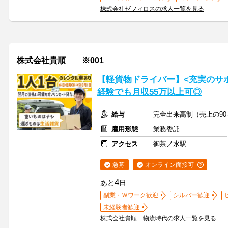
株式会社ゼフィロスの求人一覧を見る
株式会社貴順 ※001
【軽貨物ドライバー】<充実のサ
経験でも月収55万以上可◎
給与
完全出来高制（売上の90
雇用形態
業務委託
アクセス
御茶ノ水駅
急募
オンライン面接可
4
あと
日
副業・Ｗワーク歓迎
シルバー歓迎
未経験者歓迎
株式会社貴順 物流時代の求人一覧を見る