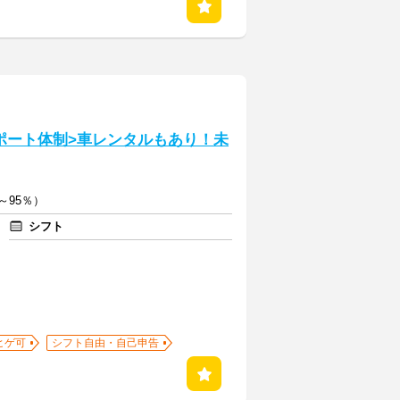
ポート体制>車レンタルもあり！未
～95％）
シフト
ヒゲ可
シフト自由・自己申告