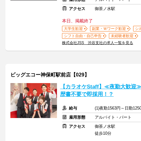
アクセス
御茶ノ水駅
本日、掲載終了
大学生歓迎
副業・Ｗワーク歓迎
シ
シフト自由・自己申告
未経験者歓迎
株式会社JSS 渋谷支社の求人一覧を見る
ビッグエコー神保町駅前店【029】
【カラオケStaff】≪夜勤大歓
歴書不要で即採用！？
給与
(1)夜勤1563円～日勤12
雇用形態
アルバイト・パート
アクセス
御茶ノ水駅
徒歩10分