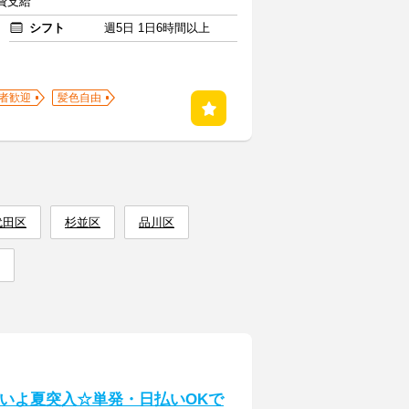
通費支給
シフト
週5日 1日6時間以上
者歓迎
髪色自由
代田区
杉並区
品川区
よいよ夏突入☆単発・日払いOKで