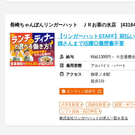
長崎ちゃんぽんリンガーハット ＪＲお茶の水店 [431647
【リンガーハットSTAFF】前払い
婦さんまで活躍◎履歴書不要
給与
時給1300円～ ※交通費
雇用形態
アルバイト・パート
アクセス
御茶ノ水駅
徒歩1分
オンライン面接可
大学生歓迎
高校生歓迎
副業・Ｗワ
シフト自由・自己申告
株式会社リンガーハットの求人一覧を見る