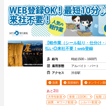
【軽作業（シール貼り・仕分け・
払い◎来社不要！web登録
給与
時給1500～1600円
雇用形態
アルバイト・パート
アクセス
渋谷駅
急募
面接確約
オンライン面
2
あと
日
大学生歓迎
単発（1日OK）
短期（
副業・Ｗワーク歓迎
シルバー歓迎