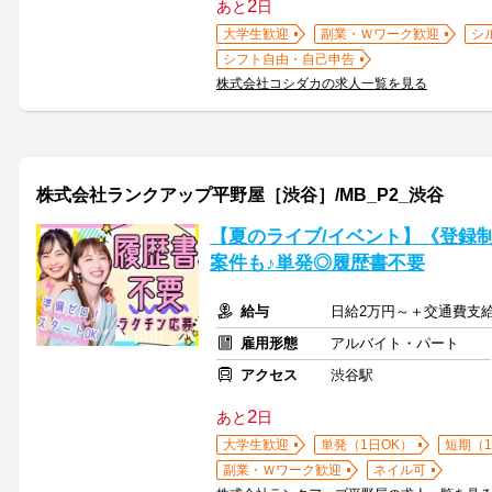
2
あと
日
大学生歓迎
副業・Ｗワーク歓迎
シ
シフト自由・自己申告
株式会社コシダカの求人一覧を見る
株式会社ランクアップ平野屋［渋谷］/MB_P2_渋谷
【夏のライブ/イベント】《登録制》
案件も♪単発◎履歴書不要
給与
日給2万円～＋交通費支
雇用形態
アルバイト・パート
アクセス
渋谷駅
2
あと
日
大学生歓迎
単発（1日OK）
短期（
副業・Ｗワーク歓迎
ネイル可