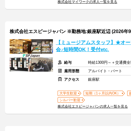
株式会社マイワークの求人一覧を見る
株式会社エスピージャパン ※勤務地:銀座駅近辺 (2026年9
【ミュージアムスタッフ】★オー
会♪短時間OK！受付etc.
給与
時給1300円～＋交通費
雇用形態
アルバイト・パート
アクセス
銀座駅
大学生歓迎
短期（1ヶ月以内OK）
シルバー歓迎
株式会社エスピージャパンの求人一覧を見る