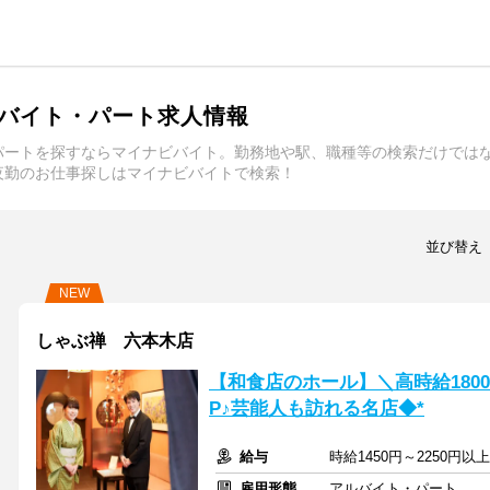
バイト・パート求人情報
パートを探すならマイナビバイト。勤務地や駅、職種等の検索だけでは
夜勤のお仕事探しはマイナビバイトで検索！
並び替え
NEW
しゃぶ禅 六本木店
【和食店のホール】＼高時給180
P♪芸能人も訪れる名店◆*
給与
時給1450円～2250円
雇用形態
アルバイト・パート