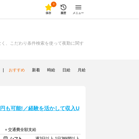
0
保存
履歴
メニュー
なく、こだわり条件検索を使って夜勤に関す
|
おすすめ
新着
時給
日給
月給
0円も可能!／経験を活かして収入U
以上 ＋交通費全額支給
シフト
週3日以上 1日3時間以上