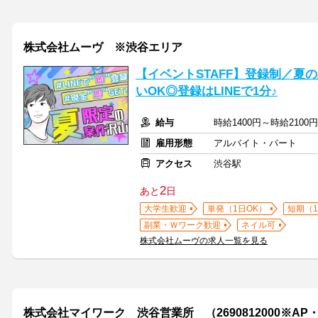
株式会社ムーヴ ※渋谷エリア
【イベントSTAFF】登録制／夏
いOK◎登録はLINEで1分♪
給与
時給1400円～時給2100
雇用形態
アルバイト・パート
アクセス
渋谷駅
2
あと
日
大学生歓迎
単発（1日OK）
短期（
副業・Ｗワーク歓迎
ネイル可
株式会社ムーヴの求人一覧を見る
株式会社マイワーク 渋谷営業所 （2690812000※AP