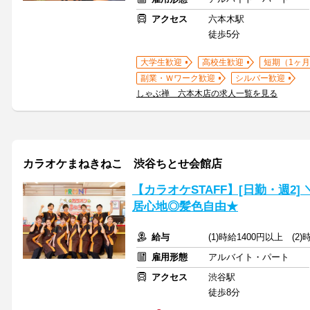
アクセス
六本木駅
徒歩5分
大学生歓迎
高校生歓迎
短期（1ヶ月
副業・Ｗワーク歓迎
シルバー歓迎
しゃぶ禅 六本木店の求人一覧を見る
カラオケまねきねこ 渋谷ちとせ会館店
【カラオケSTAFF】[日勤・週2
居心地◎髪色自由★
給与
(1)時給1400円以上 (2
雇用形態
アルバイト・パート
アクセス
渋谷駅
徒歩8分