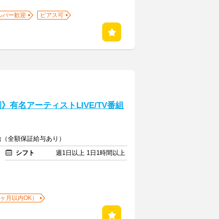
ルバー歓迎
ピアス可
有名アーティストLIVE/TV番組
給（全額保証給与あり）
シフト
週1日以上 1日1時間以上
1ヶ月以内OK）