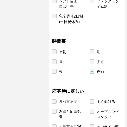
シフト自由・
フレックスタ
自己申告
イム制
完全週休2日制
(土日祝休み)
時間帯
早朝
朝
昼
夕方
夜
夜勤
応募時に嬉しい
履歴書不要
すぐ働ける
友達と応募歓
オープニング
迎
スタッフ
大量募集(10名
オンライン面