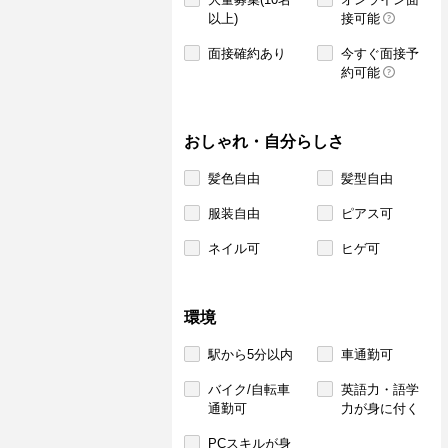
以上)
接可能
面接確約あり
今すぐ面接予
約可能
おしゃれ・自分らしさ
髪色自由
髪型自由
服装自由
ピアス可
ネイル可
ヒゲ可
環境
駅から5分以内
車通勤可
バイク/自転車
英語力・語学
通勤可
力が身に付く
PCスキルが身