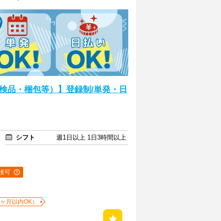
検品・梱包等）】登録制/単発・日
シフト
週1日以上 1日3時間以上
接可
1ヶ月以内OK）