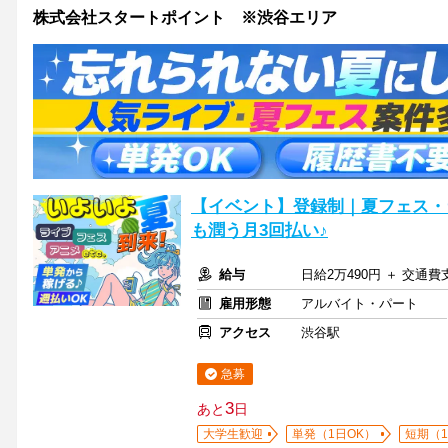
株式会社スタートポイント ※渋谷エリア
【イベント】登録制｜夏フェス・
も潤う月3回払い♪
給与
日給2万490円 ＋ 交通費
雇用形態
アルバイト・パート
アクセス
渋谷駅
急募
3
あと
日
大学生歓迎
単発（1日OK）
短期（