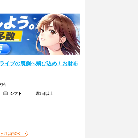
ライブの裏側へ飛び込め！お財布
支給
シフト
週1日以上
1ヶ月以内OK）