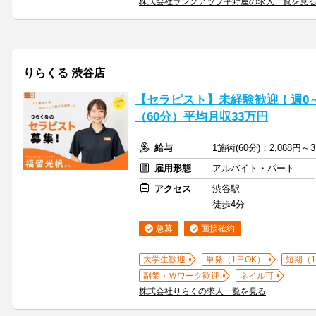
株式会社ランクアップ平野屋の求人一覧を見
りらくる 渋谷店
【セラピスト】未経験歓迎！週0～5
（60分）平均月収33万円
給与
1施術(60分)：2,088円～3
雇用形態
アルバイト・パート
アクセス
渋谷駅
徒歩4分
急募
面接確約
大学生歓迎
単発（1日OK）
短期（
副業・Ｗワーク歓迎
ネイル可
株式会社りらくの求人一覧を見る