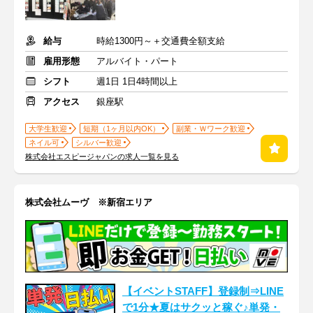
給与
時給1300円～＋交通費全額支給
雇用形態
アルバイト・パート
シフト
週1日 1日4時間以上
アクセス
銀座駅
大学生歓迎
短期（1ヶ月以内OK）
副業・Ｗワーク歓迎
ネイル可
シルバー歓迎
株式会社エスピージャパンの求人一覧を見る
株式会社ムーヴ ※新宿エリア
【イベントSTAFF】登録制⇒LINE
で1分★夏はサクッと稼ぐ♪単発・