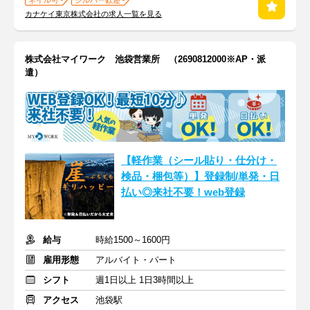
ネイル可
シルバー歓迎
カナケイ東京株式会社の求人一覧を見る
株式会社マイワーク 池袋営業所 （2690812000※AP・派
遣）
【軽作業（シール貼り・仕分け・
検品・梱包等）】登録制/単発・日
払い◎来社不要！web登録
給与
時給1500～1600円
雇用形態
アルバイト・パート
シフト
週1日以上 1日3時間以上
アクセス
池袋駅