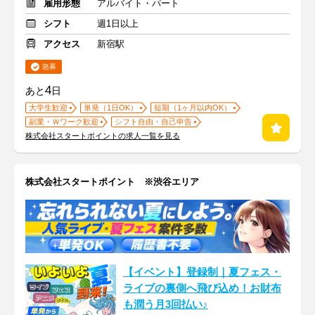
雇用形態
アルバイト・パート
シフト
週1日以上
アクセス
新宿駅
急募
4
あと
日
大学生歓迎
単発（1日OK）
短期（1ヶ月以内OK）
副業・Ｗワーク歓迎
シフト自由・自己申告
株式会社スタートポイントの求人一覧を見る
株式会社スタートポイント ※渋谷エリア
【イベント】登録制｜夏フェス・
ライブの裏側へ飛び込め！お財布
も潤う月3回払い♪