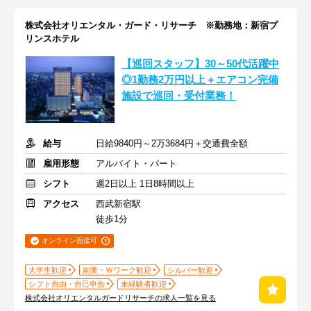
株式会社オリエンタル・ガード・リサーチ ※勤務地：新宿プ
リンスホテル
【巡回スタッフ】30～50代活躍中
◎1勤務2万円以上＋エアコン完備
施設で巡回・受付業務！
給与
日給9840円～2万3684円＋交通費全額
雇用形態
アルバイト・パート
シフト
週2日以上 1日8時間以上
アクセス
西武新宿駅
徒歩1分
オンライン面接可
大学生歓迎
副業・Ｗワーク歓迎
シルバー歓迎
シフト自由・自己申告
未経験者歓迎
株式会社オリエンタルガードリサーチの求人一覧を見る