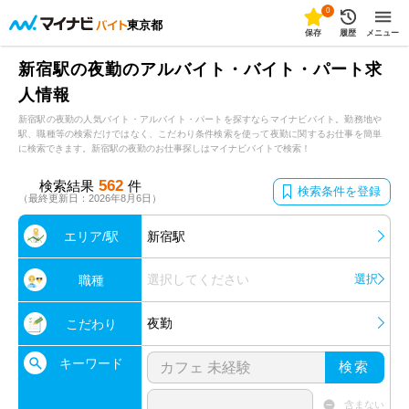
0
東京都
保存
履歴
メニュー
新宿駅の夜勤のアルバイト・バイト・パート求
人情報
新宿駅の夜勤の人気バイト・アルバイト・パートを探すならマイナビバイト。勤務地や
駅、職種等の検索だけではなく、こだわり条件検索を使って夜勤に関するお仕事を簡単
に検索できます。新宿駅の夜勤のお仕事探しはマイナビバイトで検索！
562
検索結果
件
検索条件を登録
（最終更新日：2026年8月6日）
エリア/駅
新宿駅
選択してください
選択
職種
夜勤
こだわり
キーワード
検索
含まない