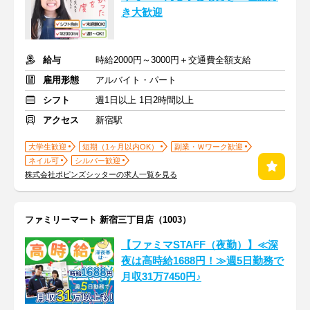
き大歓迎
給与
時給2000円～3000円＋交通費全額支給
雇用形態
アルバイト・パート
シフト
週1日以上 1日2時間以上
アクセス
新宿駅
大学生歓迎
短期（1ヶ月以内OK）
副業・Ｗワーク歓迎
ネイル可
シルバー歓迎
株式会社ポピンズシッターの求人一覧を見る
ファミリーマート 新宿三丁目店（1003）
【ファミマSTAFF（夜勤）】≪深
夜は高時給1688円！≫週5日勤務で
月収31万7450円♪