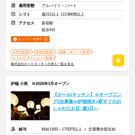
雇用形態
アルバイト・パート
シフト
週2日以上 1日3時間以上
アクセス
新宿駅
徒歩4分
オンライン面接可
大学生歓迎
高校生歓迎
副業・Ｗワーク歓迎
ネイル可
シルバー歓迎
株式会社ＫＩＣＨＩＲＩの求人一覧を見る
炉端 小寅 ※2026年3月オープン
【ホール/キッチン】≪オープニン
グ2次募集≫炉端焼き×駅すぐのお
しゃれなお店♪週1日～
給与
時給1400～1750円以上 ＋ 交通費全額支給