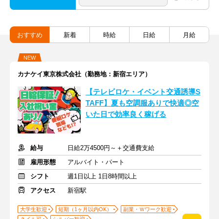
おすすめ
新着
時給
日給
月給
NEW
カナケイ東京株式会社（勤務地：新宿エリア）
【テレビロケ・イベント交通誘導S
TAFF】夏も空調服ありで快適◎空
いた日で効率良く稼げる
給与
日給2万4500円～＋交通費支給
雇用形態
アルバイト・パート
シフト
週1日以上 1日8時間以上
アクセス
新宿駅
大学生歓迎
短期（1ヶ月以内OK）
副業・Ｗワーク歓迎