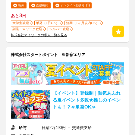
急募
面接確約
オンライン面接可
3
あと
日
大学生歓迎
単発（1日OK）
短期（1ヶ月以内OK）
副業・Ｗワーク歓迎
シルバー歓迎
株式会社マイワークの求人一覧を見る
株式会社スタートポイント ※新宿エリア
【イベント】登録制｜熱気あふれ
る夏イベント多数★推しのイベン
トも！？≪単発OK≫
給与
日給2万490円 ＋ 交通費支給