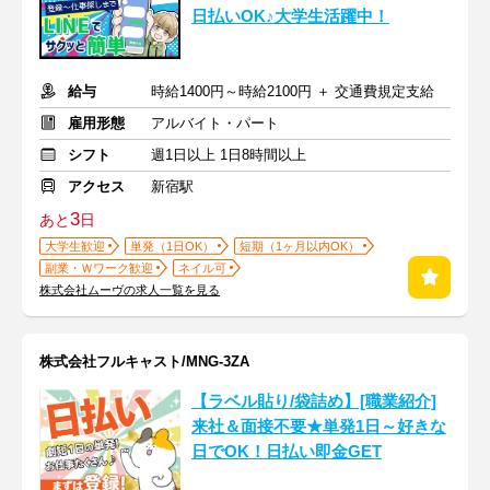
日払いOK♪大学生活躍中！
給与
時給1400円～時給2100円 ＋ 交通費規定支給
雇用形態
アルバイト・パート
シフト
週1日以上 1日8時間以上
アクセス
新宿駅
3
あと
日
大学生歓迎
単発（1日OK）
短期（1ヶ月以内OK）
副業・Ｗワーク歓迎
ネイル可
株式会社ムーヴの求人一覧を見る
株式会社フルキャスト/MNG-3ZA
【ラベル貼り/袋詰め】[職業紹介]
来社＆面接不要★単発1日～好きな
日でOK！日払い即金GET