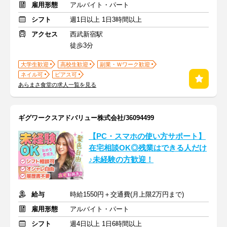
雇用形態
アルバイト・パート
シフト
週1日以上 1日3時間以上
アクセス
西武新宿駅
徒歩3分
大学生歓迎
高校生歓迎
副業・Ｗワーク歓迎
ネイル可
ピアス可
あらまさ食堂の求人一覧を見る
ギグワークスアドバリュー株式会社/36094499
【PC・スマホの使い方サポート】
在宅相談OK◎残業はできる人だけ
♪未経験の方歓迎！
給与
時給1550円＋交通費(月上限2万円まで)
雇用形態
アルバイト・パート
シフト
週4日以上 1日6時間以上