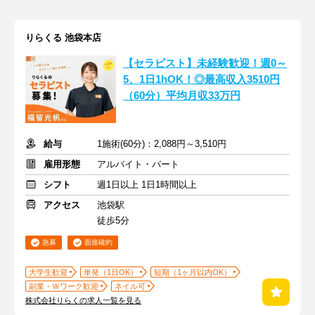
りらくる 池袋本店
【セラピスト】未経験歓迎！週0～
5、1日1hOK！◎最高収入3510円
（60分）平均月収33万円
給与
1施術(60分)：2,088円～3,510円
雇用形態
アルバイト・パート
シフト
週1日以上 1日1時間以上
アクセス
池袋駅
徒歩5分
急募
面接確約
大学生歓迎
単発（1日OK）
短期（1ヶ月以内OK）
副業・Ｗワーク歓迎
ネイル可
株式会社りらくの求人一覧を見る