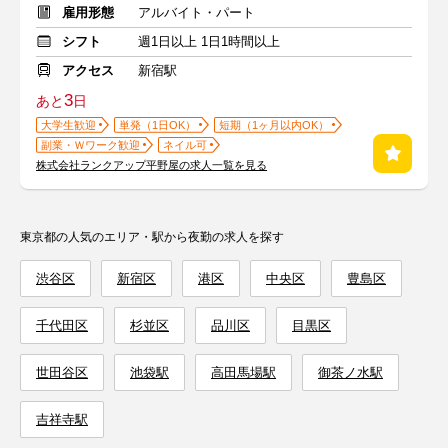
雇用形態
アルバイト・パート
シフト
週1日以上 1日1時間以上
アクセス
新宿駅
3
あと
日
大学生歓迎
単発（1日OK）
短期（1ヶ月以内OK）
副業・Ｗワーク歓迎
ネイル可
株式会社ランクアップ平野屋の求人一覧を見る
東京都の人気のエリア・駅から夜勤の求人を探す
渋谷区
新宿区
港区
中央区
豊島区
千代田区
杉並区
品川区
目黒区
世田谷区
池袋駅
高田馬場駅
御茶ノ水駅
吉祥寺駅