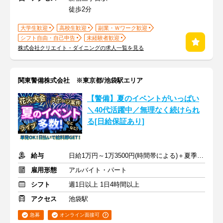
徒歩2分
大学生歓迎
高校生歓迎
副業・Ｗワーク歓迎
シフト自由・自己申告
未経験者歓迎
株式会社クリエイト・ダイニングの求人一覧を見る
関東警備株式会社 ※東京都/池袋駅エリア
【警備】夏のイベントがいっぱい
＼40代活躍中／無理なく続けられ
る[日給保証あり]
給与
日給1万円～1万3500円(時間帯による)＋夏季手当あり
雇用形態
アルバイト・パート
シフト
週1日以上 1日4時間以上
アクセス
池袋駅
急募
オンライン面接可