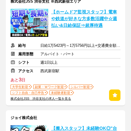
株式会社JSS 渋谷支社 ※西武新宿エリア
【ホームドア監視スタッフ】電車
や鉄道が好きな方多数活躍中☆週
払い&日給保証⇒超厚待遇
給与
日給1万5423円～1万5756円以上+交通費全額支給
雇用形態
アルバイト・パート
シフト
週1日以上
アクセス
西武新宿駅
3
あと
日
大学生歓迎
副業・Ｗワーク歓迎
シルバー歓迎
シフト自由・自己申告
未経験者歓迎
株式会社JSS 渋谷支社の求人一覧を見る
ジョイ株式会社
【搬入スタッフ】未経験OK◎"台