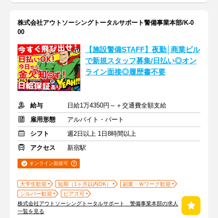
株式会社アウトソーシングトータルサポート警備事業本部/K-0
00
【施設警備STAFF】夜勤│商業ビル
で新規スタッフ募集/日払い◎オン
ライン面接◎履歴書不要
給与
日給1万4350円～＋交通費全額支給
雇用形態
アルバイト・パート
シフト
週2日以上 1日8時間以上
アクセス
新宿駅
オンライン面接可
大学生歓迎
短期（1ヶ月以内OK）
副業・Ｗワーク歓迎
シルバー歓迎
ピアス可
株式会社アウトソーシングトータルサポート 警備事業本部の求人
一覧を見る