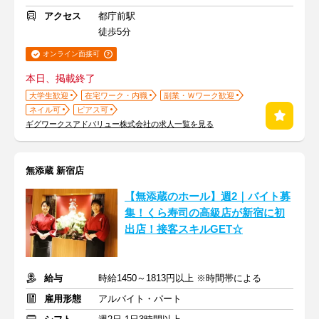
アクセス
都庁前駅
徒歩5分
オンライン面接可
本日、掲載終了
大学生歓迎
在宅ワーク・内職
副業・Ｗワーク歓迎
ネイル可
ピアス可
ギグワークスアドバリュー株式会社の求人一覧を見る
無添蔵 新宿店
【無添蔵のホール】週2｜バイト募
集！くら寿司の高級店が新宿に初
出店！接客スキルGET☆
給与
時給1450～1813円以上 ※時間帯による
雇用形態
アルバイト・パート