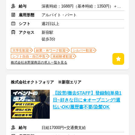
給与
深夜時給：1688円（基本時給：1350円）＋交通費
雇用形態
アルバイト・パート
シフト
週2日以上
アクセス
新宿駅
徒歩3分
大学生歓迎
副業・Ｗワーク歓迎
シルバー歓迎
シフト自由・自己申告
未経験者歓迎
株式会社水野屋商店の求人一覧を見る
株式会社オクトフォリア ※新宿エリア
【設営/撤去STAFF】登録制|単発1
日~好きな日に★オープニング!週
払いOK/履歴書不要/染髪OK
給与
日給17000円+交通費支給