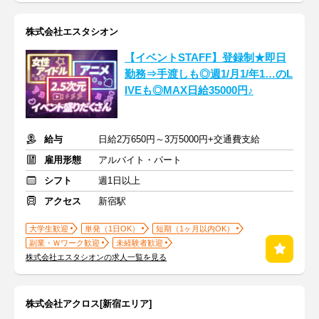
株式会社エスタシオン
【イベントSTAFF】登録制★即日
勤務⇒手渡しも◎週1/月1/年1…のL
IVEも◎MAX日給35000円♪
給与
日給2万650円～3万5000円+交通費支給
雇用形態
アルバイト・パート
シフト
週1日以上
アクセス
新宿駅
大学生歓迎
単発（1日OK）
短期（1ヶ月以内OK）
副業・Ｗワーク歓迎
未経験者歓迎
株式会社エスタシオンの求人一覧を見る
株式会社アクロス[新宿エリア]