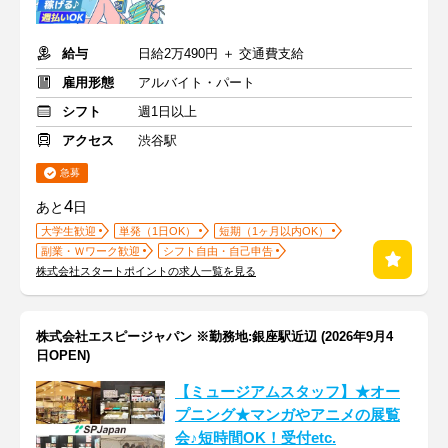
給与
日給2万490円 ＋ 交通費支給
雇用形態
アルバイト・パート
シフト
週1日以上
アクセス
渋谷駅
急募
4
あと
日
大学生歓迎
単発（1日OK）
短期（1ヶ月以内OK）
副業・Ｗワーク歓迎
シフト自由・自己申告
株式会社スタートポイントの求人一覧を見る
株式会社エスピージャパン ※勤務地:銀座駅近辺 (2026年9月4
日OPEN)
【ミュージアムスタッフ】★オー
プニング★マンガやアニメの展覧
会♪短時間OK！受付etc.