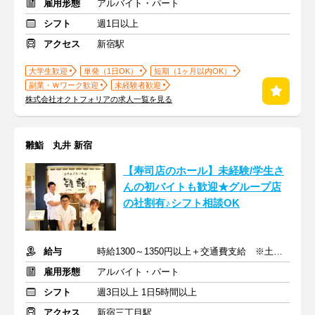
雇用形態
アルバイト・パート
シフト
週1日以上
アクセス
新宿駅
大学生歓迎
単発（1日OK）
短期（1ヶ月以内OK）
副業・Ｗワーク歓迎
未経験者歓迎
株式会社オクトフォリアの求人一覧を見る
雛鮨 丸井 新宿
【寿司店のホール】未経験/学生さ
んの初バイトも歓迎★グループ店
の社割有♪シフト相談OK
給与
時給1300～1350円以上＋交通費支給 ※土日祝は時給100円UP
雇用形態
アルバイト・パート
シフト
週3日以上 1日5時間以上
アクセス
新宿三丁目駅