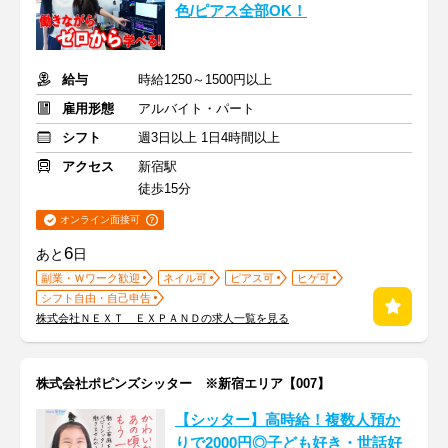
色/ピアス全部OK！
給与
時給1250～1500円以上
雇用形態
アルバイト・パート
シフト
週3日以上 1日4時間以上
アクセス
新宿駅
徒歩15分
オンライン面接可
6
あと
日
副業・Ｗワーク歓迎
ネイル可
ピアス可
ヒゲ可
シフト自由・自己申告
株式会社ＮＥＸＴ ＥＸＰＡＮＤの求人一覧を見る
株式会社ポピンズシッター ※新宿エリア【007】
【シッター】高時給！複数人預か
りで2000円◎子ども好き・世話好