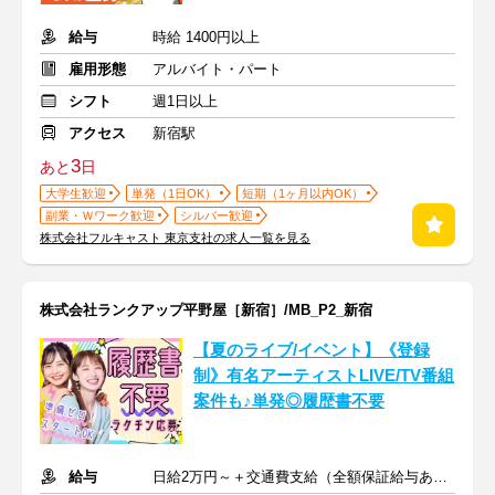
給与
時給 1400円以上
雇用形態
アルバイト・パート
シフト
週1日以上
アクセス
新宿駅
3
あと
日
大学生歓迎
単発（1日OK）
短期（1ヶ月以内OK）
副業・Ｗワーク歓迎
シルバー歓迎
株式会社フルキャスト 東京支社の求人一覧を見る
株式会社ランクアップ平野屋［新宿］/MB_P2_新宿
【夏のライブ/イベント】《登録
制》有名アーティストLIVE/TV番組
案件も♪単発◎履歴書不要
給与
日給2万円～＋交通費支給（全額保証給与あり）