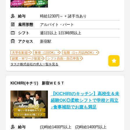
給与
時給1230円～ + 諸手当あり
雇用形態
アルバイト・パート
シフト
週1日以上 1日3時間以上
アクセス
新宿駅
大学生歓迎
単発（1日OK）
短期（1ヶ月以内OK）
副業・Ｗワーク歓迎
シフト自由・自己申告
タスク株式会社の求人一覧を見る
KICHIRI(キチリ) 新宿ＷＥＳＴ
【KICHIRIのキッチン】高校生＆未
経験OK◎柔軟シフトで学校と両立
♪食事補助でお腹も満足
給与
(1)時給1400円以上 (2)時給1400円以上