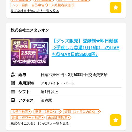
シフト自由・自己申告
未経験者歓迎
株式会社富士達の求人一覧を見る
株式会社エスタシオン
【グッズ販売】登録制★即日勤務
⇒手渡しも◎週1/月1/年1…のLIVE
も◎MAX日給35000円♪
給与
日給2万650円～3万5000円+交通費支給
雇用形態
アルバイト・パート
シフト
週1日以上
アクセス
渋谷駅
大学生歓迎
単発（1日OK）
短期（1ヶ月以内OK）
副業・Ｗワーク歓迎
未経験者歓迎
株式会社エスタシオンの求人一覧を見る