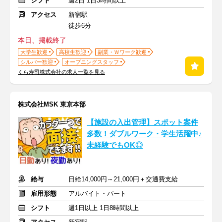
シフト
週2日 1日3時間以上
アクセス
新宿駅
徒歩6分
本日、掲載終了
大学生歓迎
高校生歓迎
副業・Ｗワーク歓迎
シルバー歓迎
オープニングスタッフ
くら寿司株式会社の求人一覧を見る
株式会社MSK 東京本部
【施設の入出管理】スポット案件
多数！ダブルワーク・学生活躍中♪
未経験でもOK◎
給与
日給14,000円～21,000円＋交通費支給
雇用形態
アルバイト・パート
シフト
週1日以上 1日8時間以上