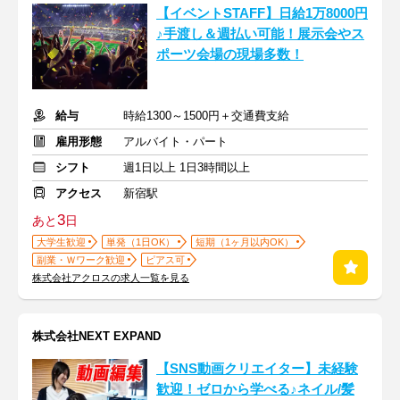
【イベントSTAFF】日給1万8000円
♪手渡し＆週払い可能！展示会やス
ポーツ会場の現場多数！
給与
時給1300～1500円＋交通費支給
雇用形態
アルバイト・パート
シフト
週1日以上 1日3時間以上
アクセス
新宿駅
3
あと
日
大学生歓迎
単発（1日OK）
短期（1ヶ月以内OK）
副業・Ｗワーク歓迎
ピアス可
株式会社アクロスの求人一覧を見る
株式会社NEXT EXPAND
【SNS動画クリエイター】未経験
歓迎！ゼロから学べる♪ネイル/髪