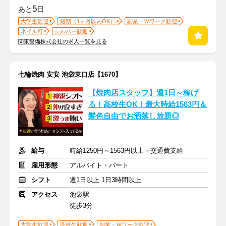
5
あと
日
大学生歓迎
短期（1ヶ月以内OK）
副業・Ｗワーク歓迎
ネイル可
シルバー歓迎
関東警備株式会社の求人一覧を見る
七輪焼肉 安安 池袋東口店【1670】
【焼肉店スタッフ】週1日～稼げ
る！高校生OK！最大時給1563円＆
髪色自由でお洒落し放題◎
給与
時給1250円～1563円以上＋交通費支給
雇用形態
アルバイト・パート
シフト
週1日以上 1日3時間以上
アクセス
池袋駅
徒歩3分
大学生歓迎
高校生歓迎
副業・Ｗワーク歓迎