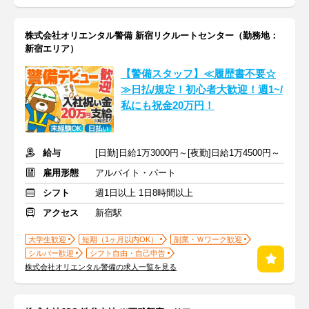
株式会社オリエンタル警備 新宿リクルートセンター（勤務地：
新宿エリア）
【警備スタッフ】≪履歴書不要☆
≫日払/規定！初心者大歓迎！週1~/
私にも祝金20万円！
給与
[日勤]日給1万3000円～[夜勤]日給1万4500円～
雇用形態
アルバイト・パート
シフト
週1日以上 1日8時間以上
アクセス
新宿駅
大学生歓迎
短期（1ヶ月以内OK）
副業・Ｗワーク歓迎
シルバー歓迎
シフト自由・自己申告
株式会社オリエンタル警備の求人一覧を見る