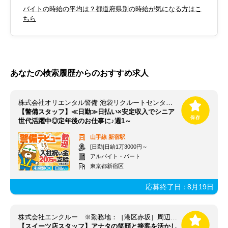
バイトの時給の平均は？都道府県別の時給が気になる方はこ
ちら
あなたの検索履歴からのおすすめ求人
株式会社オリエンタル警備 池袋リクルートセンター（勤務地：新宿エリア）
【警備スタッフ】≪日勤≫日払い×安定収入でシニア
世代活躍中◎定年後のお仕事に♪週1～
山手線
新宿駅
[日勤]日給1万3000円～
アルバイト・パート
東京都新宿区
応募終了日：
8月19日
株式会社エンクルー ※勤務地：［港区赤坂］周辺 / 131_toky1226_01-0000
【スイーツ店スタッフ】アナタの笑顔と接客を活かし