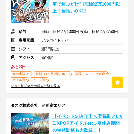
車で運ぶだけ"で日給2万1000円以
上！週払いOK◎
給与
日勤：日給2万1000円 夜勤：日給2万2750円+交通費
雇用形態
アルバイト・パート
シフト
週2日以上
アクセス
新宿駅
3
あと
日
大学生歓迎
短期（1ヶ月以内OK）
副業・Ｗワーク歓迎
ネイル可
ピアス可
ジョイ株式会社の求人一覧を見る
タスク株式会社 ※新宿エリア
【イベントSTAFF】＼登録制／LIV
E/KPOPアイドルetc.♪夏休み期間
の単発勤務も大歓迎！！