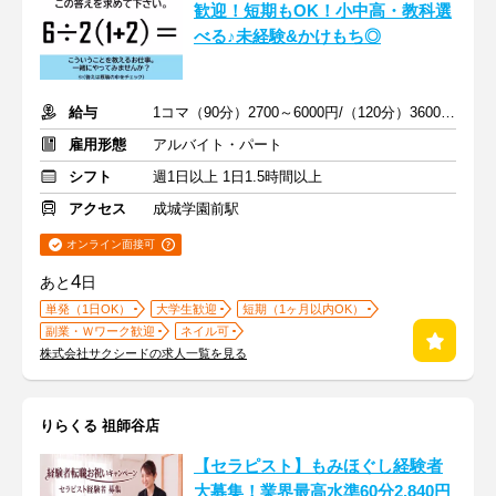
歓迎！短期もOK！小中高・教科選
べる♪未経験&かけもち◎
給与
1コマ（90分）2700～6000円/（120分）3600～1万2000円 +交通費
雇用形態
アルバイト・パート
シフト
週1日以上 1日1.5時間以上
アクセス
成城学園前駅
オンライン面接可
4
あと
日
単発（1日OK）
大学生歓迎
短期（1ヶ月以内OK）
副業・Ｗワーク歓迎
ネイル可
株式会社サクシードの求人一覧を見る
りらくる 祖師谷店
【セラピスト】もみほぐし経験者
大募集！業界最高水準60分2,840円