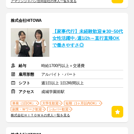
アマゾンジャパン合同会社の求人一覧を見る
株式会社HITOWA
【家事代行】未経験歓迎★30~50代
女性活躍中♪週1/2h～直行直帰OK
で働きやすさ◎
給与
時給1700円以上＋交通費
雇用形態
アルバイト・パート
シフト
週1日以上 1日2時間以上
アクセス
成城学園前駅
単発（1日OK）
大学生歓迎
短期（1ヶ月以内OK）
副業・Ｗワーク歓迎
シルバー歓迎
株式会社ＨＩＴＯＷＡの求人一覧を見る