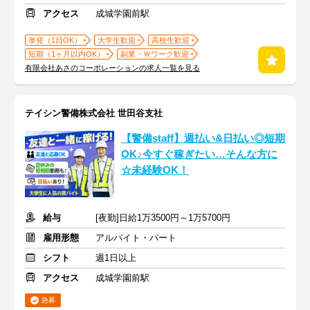
アクセス
成城学園前駅
単発（1日OK）
大学生歓迎
高校生歓迎
短期（1ヶ月以内OK）
副業・Ｗワーク歓迎
有限会社あさのコーポレーションの求人一覧を見る
テイシン警備株式会社 世田谷支社
【警備staff】週払い&日払い◎短期
OK♪今すぐ稼ぎたい…そんな方に
☆未経験OK！
給与
[夜勤]日給1万3500円～1万5700円
雇用形態
アルバイト・パート
シフト
週1日以上
アクセス
成城学園前駅
急募