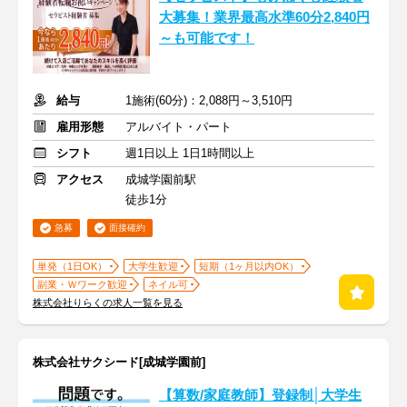
大募集！業界最高水準60分2,840円
～も可能です！
給与
1施術(60分)：2,088円～3,510円
雇用形態
アルバイト・パート
シフト
週1日以上 1日1時間以上
アクセス
成城学園前駅
徒歩1分
急募
面接確約
単発（1日OK）
大学生歓迎
短期（1ヶ月以内OK）
副業・Ｗワーク歓迎
ネイル可
株式会社りらくの求人一覧を見る
株式会社サクシード[成城学園前]
【算数/家庭教師】登録制│大学生