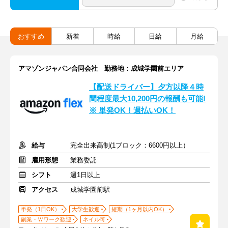
おすすめ
新着
時給
日給
月給
アマゾンジャパン合同会社 勤務地：成城学園前エリア
【配送ドライバー】夕方以降４時
間程度最大10,200円の報酬も可能!
※ 単発OK！週払いOK！
給与
完全出来高制(1ブロック：6600円以上）
雇用形態
業務委託
シフト
週1日以上
アクセス
成城学園前駅
単発（1日OK）
大学生歓迎
短期（1ヶ月以内OK）
副業・Ｗワーク歓迎
ネイル可