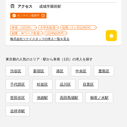
アクセス
成城学園前駅
オンライン面接可
単発（1日OK）
大学生歓迎
短期（1ヶ月以内OK）
副業・Ｗワーク歓迎
1日4h以内可
株式会社ツクイスタッフの求人一覧を見る
東京都の人気のエリア・駅から単発（1日）の求人を探す
渋谷区
新宿区
港区
中央区
豊島区
千代田区
杉並区
品川区
目黒区
世田谷区
池袋駅
高田馬場駅
御茶ノ水駅
吉祥寺駅