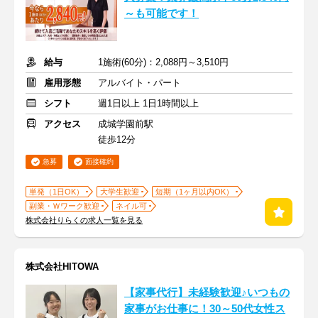
～も可能です！
給与
1施術(60分)：2,088円～3,510円
雇用形態
アルバイト・パート
シフト
週1日以上 1日1時間以上
アクセス
成城学園前駅
徒歩12分
急募
面接確約
単発（1日OK）
大学生歓迎
短期（1ヶ月以内OK）
副業・Ｗワーク歓迎
ネイル可
株式会社りらくの求人一覧を見る
株式会社HITOWA
【家事代行】未経験歓迎♪いつもの
家事がお仕事に！30～50代女性ス