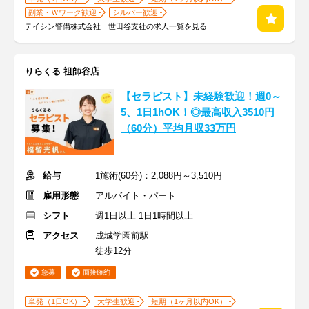
副業・Ｗワーク歓迎
シルバー歓迎
テイシン警備株式会社 世田谷支社の求人一覧を見る
りらくる 祖師谷店
【セラピスト】未経験歓迎！週0～
5、1日1hOK！◎最高収入3510円
（60分）平均月収33万円
給与
1施術(60分)：2,088円～3,510円
雇用形態
アルバイト・パート
シフト
週1日以上 1日1時間以上
アクセス
成城学園前駅
徒歩12分
急募
面接確約
単発（1日OK）
大学生歓迎
短期（1ヶ月以内OK）