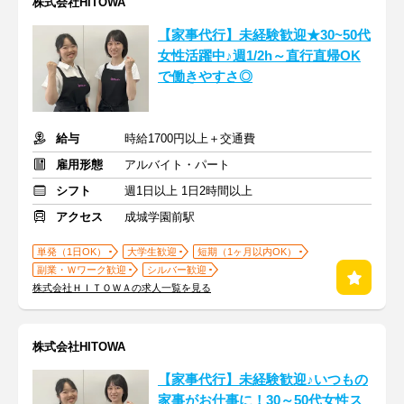
株式会社HITOWA
【家事代行】未経験歓迎★30~50代
女性活躍中♪週1/2h～直行直帰OK
で働きやすさ◎
給与
時給1700円以上＋交通費
雇用形態
アルバイト・パート
シフト
週1日以上 1日2時間以上
アクセス
成城学園前駅
単発（1日OK）
大学生歓迎
短期（1ヶ月以内OK）
副業・Ｗワーク歓迎
シルバー歓迎
株式会社ＨＩＴＯＷＡの求人一覧を見る
株式会社HITOWA
【家事代行】未経験歓迎♪いつもの
家事がお仕事に！30～50代女性ス