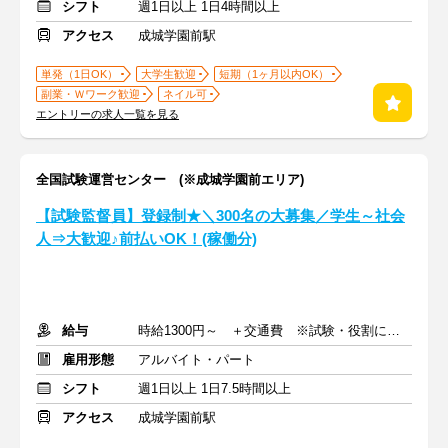
シフト
週1日以上 1日4時間以上
アクセス
成城学園前駅
単発（1日OK）
大学生歓迎
短期（1ヶ月以内OK）
副業・Ｗワーク歓迎
ネイル可
エントリーの求人一覧を見る
全国試験運営センター (※成城学園前エリア)
【試験監督員】登録制★＼300名の大募集／学生～社会
人⇒大歓迎♪前払いOK！(稼働分)
給与
時給1300円～ ＋交通費 ※試験・役割により手当あり
雇用形態
アルバイト・パート
シフト
週1日以上 1日7.5時間以上
アクセス
成城学園前駅