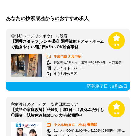
あなたの検索履歴からのおすすめ求人
雲林坊（ユンリンボウ） 九段店
【調理スタッフ(ランチ帯)】調理業務≫アットホーム
で働きやすい!週1日×3h～OK賄食事付
半蔵門線
九段下駅
特別時給1800円（通常時給1450円）＋交通費
アルバイト・パート
東京都千代田区
応募終了日：
8月26日
家庭教師のノーバス ※豊田駅エリア
【英語の家庭教師】登録制｜週1日～！夏休みだけも
◎帰省・試験休み相談OK♪大学生活躍中
中央本線(東京－松本)
豊田駅
1コマ：[90分] 2100円~／[120分] 2800円~（時給1400円~）+交通費