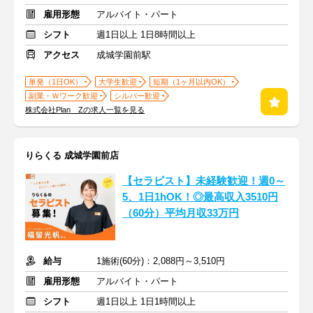
雇用形態
アルバイト・パート
シフト
週1日以上 1日8時間以上
アクセス
成城学園前駅
単発（1日OK）
大学生歓迎
短期（1ヶ月以内OK）
副業・Ｗワーク歓迎
シルバー歓迎
株式会社Plan Zの求人一覧を見る
りらくる 成城学園前店
【セラピスト】未経験歓迎！週0～
5、1日1hOK！◎最高収入3510円
（60分）平均月収33万円
給与
1施術(60分)：2,088円～3,510円
雇用形態
アルバイト・パート
シフト
週1日以上 1日1時間以上