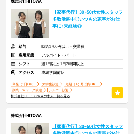
株式会社HITOWA
【家事代行】30~50代女性スタッフ
多数活躍中◎いつもの家事がお仕
事に♪未経験◎
給与
時給1700円以上＋交通費
雇用形態
アルバイト・パート
シフト
週1日以上 1日2時間以上
アクセス
成城学園前駅
単発（1日OK）
大学生歓迎
短期（1ヶ月以内OK）
副業・Ｗワーク歓迎
シルバー歓迎
株式会社ＨＩＴＯＷＡの求人一覧を見る
株式会社HITOWA
【家事代行】30~50代女性スタッフ
多数活躍中◎いつもの家事がお仕