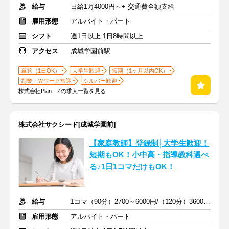
給与
日給1万4000円～+ 交通費全額支給
雇用形態
アルバイト・パート
シフト
週1日以上 1日8時間以上
アクセス
成城学園前駅
単発（1日OK）
大学生歓迎
短期（1ヶ月以内OK）
副業・Ｗワーク歓迎
シルバー歓迎
株式会社Plan Zの求人一覧を見る
株式会社サクシード[成城学園前]
【家庭教師】登録制│大学生歓迎！
短期もOK！小中高・指導教科選べ
る♪1日1コマだけもOK！
給与
1コマ（90分）2700～6000円/（120分）3600～1万2000円 +交通費
雇用形態
アルバイト・パート