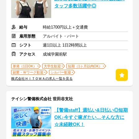
タッフ多数活躍中◎
給与
時給1700円以上＋交通費
雇用形態
アルバイト・パート
シフト
週1日以上 1日2時間以上
アクセス
成城学園前駅
単発（1日OK）
大学生歓迎
短期（1ヶ月以内OK）
副業・Ｗワーク歓迎
シルバー歓迎
株式会社ＨＩＴＯＷＡの求人一覧を見る
テイシン警備株式会社 世田谷支社
【警備staff】週払い&日払い◎短期
OK♪今すぐ稼ぎたい…そんな方に
☆未経験OK！