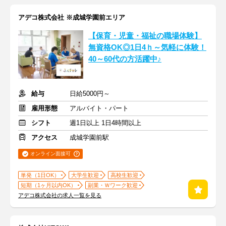
アデコ株式会社 ※成城学園前エリア
【保育・児童・福祉の職場体験】
無資格OK◎1日4ｈ～気軽に体験！
40～60代の方活躍中♪
給与
日給5000円～
雇用形態
アルバイト・パート
シフト
週1日以上 1日4時間以上
アクセス
成城学園前駅
オンライン面接可
単発（1日OK）
大学生歓迎
高校生歓迎
短期（1ヶ月以内OK）
副業・Ｗワーク歓迎
アデコ株式会社の求人一覧を見る