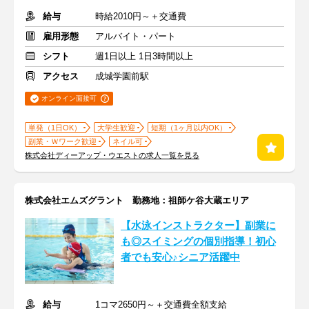
給与
時給2010円～＋交通費
雇用形態
アルバイト・パート
シフト
週1日以上 1日3時間以上
アクセス
成城学園前駅
オンライン面接可
単発（1日OK）
大学生歓迎
短期（1ヶ月以内OK）
副業・Ｗワーク歓迎
ネイル可
株式会社ディーアップ・ウエストの求人一覧を見る
株式会社エムズグラント 勤務地：祖師ケ谷大蔵エリア
【水泳インストラクター】副業に
も◎スイミングの個別指導！初心
者でも安心♪シニア活躍中
給与
1コマ2650円～＋交通費全額支給