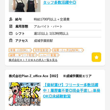
タッフ多数活躍中◎
給与
時給1700円以上＋交通費
雇用形態
アルバイト・パート
シフト
週1日以上 1日2時間以上
アクセス
成城学園前駅
単発（1日OK）
大学生歓迎
短期（1ヶ月以内OK）
副業・Ｗワーク歓迎
シルバー歓迎
株式会社ＨＩＴＯＷＡの求人一覧を見る
株式会社Plan Z_office Ace【002】 ※成城学園前エリア
【資材運び】フリーター多数活躍
中！履歴書不要◎現金手渡し♪単発
OK◎未経験歓迎