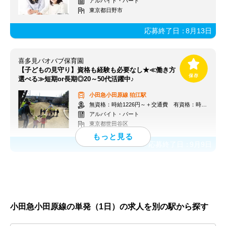
アルバイト・パート
東京都日野市
応募終了日：
8月13日
喜多見バオバブ保育園
【子どもの見守り】資格も経験も必要なし★≪働き方
選べる≫短期or長期◎20～50代活躍中♪
小田急小田原線
狛江駅
無資格：時給1226円～＋交通費 有資格：時給1300円～＋交通費
アルバイト・パート
東京都世田谷区
応募終了日：
9月9日
小田急小田原線の単発（1日）の求人を別の駅から探す