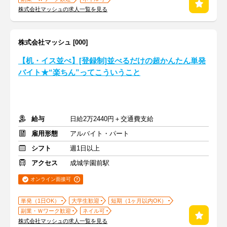
株式会社マッシュの求人一覧を見る
株式会社マッシュ [000]
【机・イス並べ】[登録制]並べるだけの超かんたん単発
バイト★“楽ちん”ってこういうこと
給与
日給2万2440円＋交通費支給
雇用形態
アルバイト・パート
シフト
週1日以上
アクセス
成城学園前駅
オンライン面接可
単発（1日OK）
大学生歓迎
短期（1ヶ月以内OK）
副業・Ｗワーク歓迎
ネイル可
株式会社マッシュの求人一覧を見る