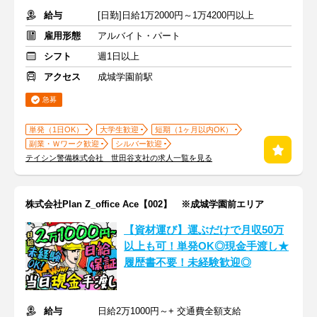
給与
[日勤]日給1万2000円～1万4200円以上
雇用形態
アルバイト・パート
シフト
週1日以上
アクセス
成城学園前駅
急募
単発（1日OK）
大学生歓迎
短期（1ヶ月以内OK）
副業・Ｗワーク歓迎
シルバー歓迎
テイシン警備株式会社 世田谷支社の求人一覧を見る
株式会社Plan Z_office Ace【002】 ※成城学園前エリア
【資材運び】運ぶだけで月収50万
以上も可！単発OK◎現金手渡し★
履歴書不要！未経験歓迎◎
給与
日給2万1000円～+ 交通費全額支給