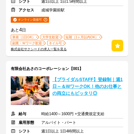
シフト
週1日以上 1日1.5時間以上
アクセス
成城学園前駅
オンライン面接可
4
あと
日
単発（1日OK）
大学生歓迎
短期（1ヶ月以内OK）
副業・Ｗワーク歓迎
ネイル可
株式会社サクシードの求人一覧を見る
有限会社あさのコーポレーション【001】
【ブライダルSTAFF】登録制｜週1
日～＆WワークOK！他のお仕事と
の両立にもピッタリ◎
給与
時給1400～1600円 +交通費規定支給
雇用形態
アルバイト・パート
シフト
週1日以上 1日4時間以上