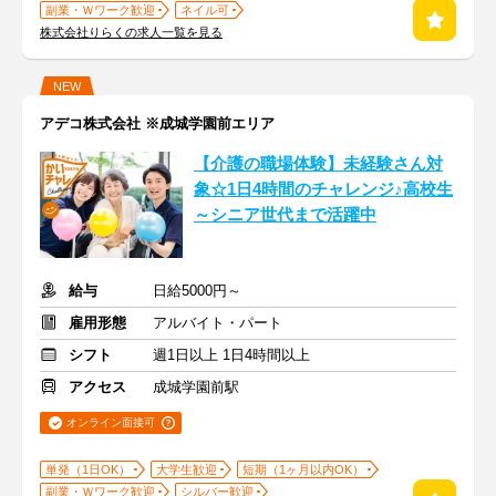
副業・Ｗワーク歓迎
ネイル可
株式会社りらくの求人一覧を見る
NEW
アデコ株式会社 ※成城学園前エリア
【介護の職場体験】未経験さん対
象☆1日4時間のチャレンジ♪高校生
～シニア世代まで活躍中
給与
日給5000円～
雇用形態
アルバイト・パート
シフト
週1日以上 1日4時間以上
アクセス
成城学園前駅
オンライン面接可
単発（1日OK）
大学生歓迎
短期（1ヶ月以内OK）
副業・Ｗワーク歓迎
シルバー歓迎