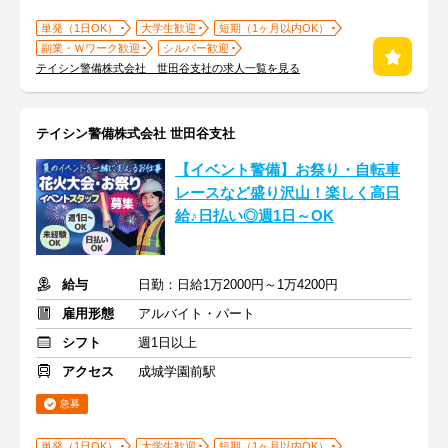
単発（1日OK）
大学生歓迎
短期（1ヶ月以内OK）
副業・Ｗワーク歓迎
シルバー歓迎
テイシン警備株式会社 世田谷支社の求人一覧を見る
テイシン警備株式会社 世田谷支社
【イベント警備】お祭り・自転車
レースなど盛り沢山！楽しく高日
給♪日払い◎週1日～OK
給与
日勤：日給1万2000円～1万4200円
雇用形態
アルバイト・パート
シフト
週1日以上
アクセス
成城学園前駅
急募
単発（1日OK）
大学生歓迎
短期（1ヶ月以内OK）