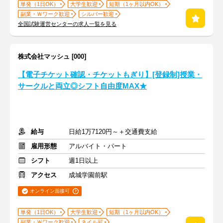
単発（1日OK）
大学生歓迎
短期（1ヶ月以内OK）
副業・Ｗワーク歓迎
シルバー歓迎
全国試験運営センターの求人一覧を見る
株式会社マッシュ [000]
【電子チケット確認・チケットもぎり】[登録制]授業・
サークルと両立◎シフト自由度MAX★
給与
日給1万7120円～＋交通費支給
雇用形態
アルバイト・パート
シフト
週1日以上
アクセス
成城学園前駅
オンライン面接可
単発（1日OK）
大学生歓迎
短期（1ヶ月以内OK）
副業・Ｗワーク歓迎
ネイル可