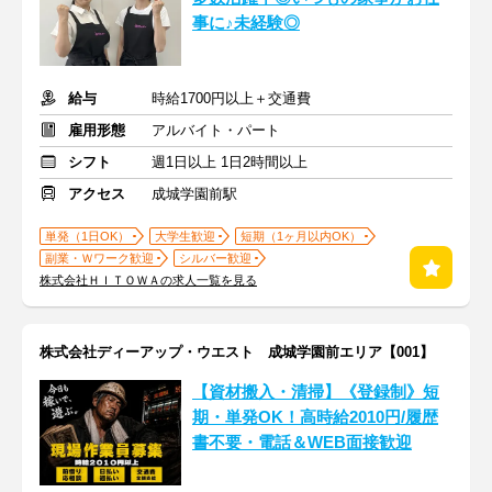
事に♪未経験◎
給与
時給1700円以上＋交通費
雇用形態
アルバイト・パート
シフト
週1日以上 1日2時間以上
アクセス
成城学園前駅
単発（1日OK）
大学生歓迎
短期（1ヶ月以内OK）
副業・Ｗワーク歓迎
シルバー歓迎
株式会社ＨＩＴＯＷＡの求人一覧を見る
株式会社ディーアップ・ウエスト 成城学園前エリア【001】
【資材搬入・清掃】《登録制》短
期・単発OK！高時給2010円/履歴
書不要・電話＆WEB面接歓迎