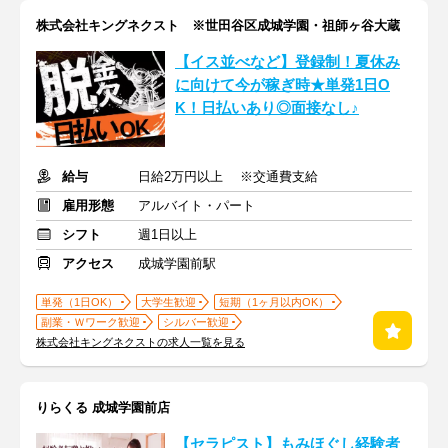
株式会社キングネクスト ※世田谷区成城学園・祖師ヶ谷大蔵
【イス並べなど】登録制！夏休み
に向けて今が稼ぎ時★単発1日O
K！日払いあり◎面接なし♪
給与
日給2万円以上 ※交通費支給
雇用形態
アルバイト・パート
シフト
週1日以上
アクセス
成城学園前駅
単発（1日OK）
大学生歓迎
短期（1ヶ月以内OK）
副業・Ｗワーク歓迎
シルバー歓迎
株式会社キングネクストの求人一覧を見る
りらくる 成城学園前店
【セラピスト】もみほぐし経験者