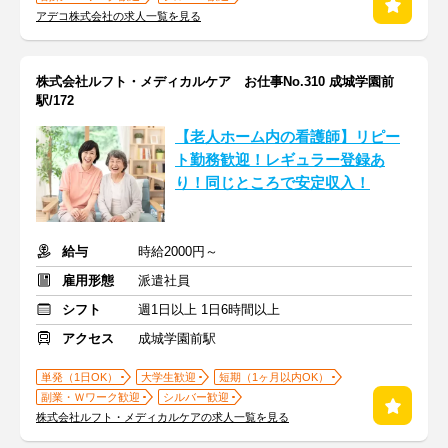
アデコ株式会社の求人一覧を見る
株式会社ルフト・メディカルケア お仕事No.310 成城学園前
駅/172
【老人ホーム内の看護師】リピー
ト勤務歓迎！レギュラー登録あ
り！同じところで安定収入！
給与
時給2000円～
雇用形態
派遣社員
シフト
週1日以上 1日6時間以上
アクセス
成城学園前駅
単発（1日OK）
大学生歓迎
短期（1ヶ月以内OK）
副業・Ｗワーク歓迎
シルバー歓迎
株式会社ルフト・メディカルケアの求人一覧を見る