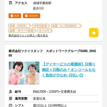
アクセス
成城学園前駅
徒歩1分
急募
面接確約
単発（1日OK）
大学生歓迎
短期（1ヶ月以内OK）
副業・Ｗワーク歓迎
ネイル可
株式会社りらくの求人一覧を見る
株式会社ツクイスタッフ スポットワークグループ/6086_2842
89
【デイサービスの看護師】日帰り
施設＝日勤のみ＊オンコールもな
く負担が少なめ♪日払い◎
給与
時給2000～2200円+交通費支給
雇用形態
派遣社員
シフト
週1日以上 1日4時間以上