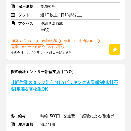
雇用形態
業務委託
シフト
週1日以上 1日1時間以上
アクセス
成城学園前駅
車8分
単発（1日OK）
大学生歓迎
短期（1ヶ月以内OK）
副業・Ｗワーク歓迎
ネイル可
株式会社エムズグラントの求人一覧を見る
株式会社エントリー新宿支店【TYO】
【軽作業スタッフ】仕分け/ピッキング★登録制/来社不
要!単発&高校生OK
給与
時給1500円+ 交通費 ※経験による/別途ボーナス支給あり
雇用形態
派遣社員