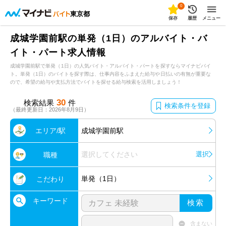
0
東京都
保存
履歴
メニュー
成城学園前駅の単発（1日）のアルバイト・バ
イト・パート求人情報
成城学園前駅で単発（1日）の人気バイト・アルバイト・パートを探すならマイナビバイ
ト。単発（1日）のバイトを探す際は、仕事内容をふまえた給与や日払いの有無が重要な
ので、希望の給与や支払方法でバイトを探せる給与検索を活用しましょう！
30
検索結果
件
検索条件を登録
（最終更新日：2026年8月9日）
エリア/駅
成城学園前駅
選択してください
選択
職種
単発（1日）
こだわり
キーワード
検索
含まない