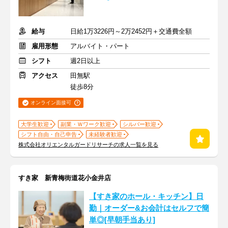
給与
日給1万3226円～2万2452円＋交通費全額
雇用形態
アルバイト・パート
シフト
週2日以上
アクセス
田無駅
徒歩8分
オンライン面接可
大学生歓迎
副業・Ｗワーク歓迎
シルバー歓迎
シフト自由・自己申告
未経験者歓迎
株式会社オリエンタルガードリサーチの求人一覧を見る
すき家 新青梅街道花小金井店
【すき家のホール・キッチン】日
勤｜オーダー&お会計はセルフで簡
単◎[早朝手当あり]