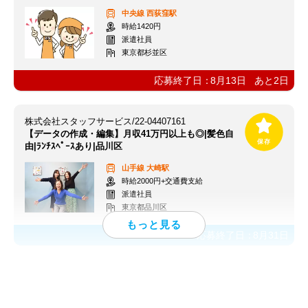
中央線
西荻窪駅
時給1420円
派遣社員
東京都杉並区
応募終了日：
8月13日
あと
2
日
株式会社スタッフサービス/22-04407161
【データの作成・編集】月収41万円以上も◎|髪色自
由|ﾗﾝﾁｽﾍﾟｰｽあり|品川区
山手線
大崎駅
時給2000円+交通費支給
派遣社員
東京都品川区
応募終了日：
8月31日