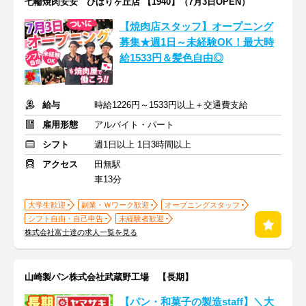
七輪焼肉安安 ひばりヶ丘店 【1940】（7月3日OPEN）
【焼肉店スタッフ】オープニング
募集★週1日～未経験OK！最大時
給1533円＆髪色自由◎
給与
時給1226円～1533円以上＋交通費支給
雇用形態
アルバイト・パート
シフト
週1日以上 1日3時間以上
アクセス
田無駅
車13分
大学生歓迎
副業・Ｗワーク歓迎
オープニングスタッフ
シフト自由・自己申告
未経験者歓迎
株式会社富士達の求人一覧を見る
山崎製パン株式会社武蔵野工場 【長期】
【パン・和菓子の製造staff】＼大