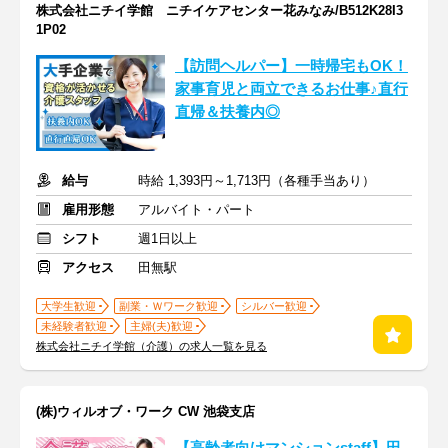
株式会社ニチイ学館 ニチイケアセンター花みなみ/B512K28I3
1P02
【訪問ヘルパー】一時帰宅もOK！
家事育児と両立できるお仕事♪直行
直帰＆扶養内◎
給与
時給 1,393円～1,713円（各種手当あり）
雇用形態
アルバイト・パート
シフト
週1日以上
アクセス
田無駅
大学生歓迎
副業・Ｗワーク歓迎
シルバー歓迎
未経験者歓迎
主婦(夫)歓迎
株式会社ニチイ学館（介護）の求人一覧を見る
(株)ウィルオブ・ワーク CW 池袋支店