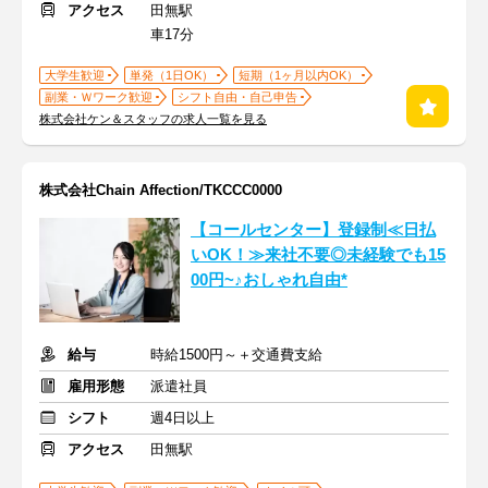
アクセス
田無駅
車17分
大学生歓迎
単発（1日OK）
短期（1ヶ月以内OK）
副業・Ｗワーク歓迎
シフト自由・自己申告
株式会社ケン＆スタッフの求人一覧を見る
株式会社Chain Affection/TKCCC0000
【コールセンター】登録制≪日払
いOK！≫来社不要◎未経験でも15
00円~♪おしゃれ自由*
給与
時給1500円～＋交通費支給
雇用形態
派遣社員
シフト
週4日以上
アクセス
田無駅