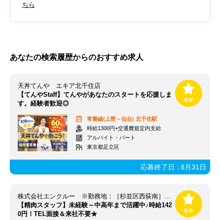
ちら
あなたの検索履歴からのおすすめ求人
天丼てんや エキア北千住店
【てんやStaff】てんやがあなたのスタートを応援しま
す。経験者歓迎◎
常磐線(上野－仙台)
北千住駅
時給1300円+交通費規定内支給
アルバイト・パート
東京都足立区
応募終了日：
8月31日
株式会社エンクルー ※勤務地：［杉並区西荻南］周辺 / 121_toky105_59-00000MG
【精肉スタッフ】未経験～中高年まで活躍中♪時給142
0円！TEL面接＆来社不要★