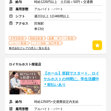
給与
時給1226円以上 土日祝＋50円＋交通費
雇用形態
アルバイト・パート
シフト
週2日以上 1日4時間以上
アクセス
田無駅
車13分
大学生歓迎
高校生歓迎
副業・Ｗワーク歓迎
シルバー歓迎
シフト自由・自己申告
株式会社クレアの求人一覧を見る
ロイヤルホスト桜堤店
【ホール】笑顔でスタート、ロイ
ヤルホストの仲間に。学生活躍中
＊前払いあり
給与
時給1250円+交通費規定内支給
雇用形態
アルバイト・パート