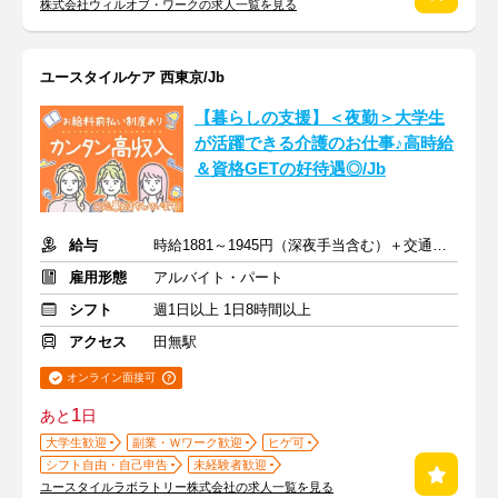
株式会社ウィルオブ・ワークの求人一覧を見る
ユースタイルケア 西東京/Jb
【暮らしの支援】＜夜勤＞大学生
が活躍できる介護のお仕事♪高時給
＆資格GETの好待遇◎/Jb
給与
時給1881～1945円（深夜手当含む）＋交通費支給
雇用形態
アルバイト・パート
シフト
週1日以上 1日8時間以上
アクセス
田無駅
オンライン面接可
1
あと
日
大学生歓迎
副業・Ｗワーク歓迎
ヒゲ可
シフト自由・自己申告
未経験者歓迎
ユースタイルラボラトリー株式会社の求人一覧を見る