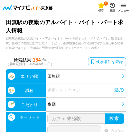
0
東京都
保存
履歴
メニュー
田無駅の夜勤のアルバイト・バイト・パート求
人情報
田無駅の夜勤の人気バイト・アルバイト・パートを探すならマイナビバイト。勤務地や
駅、職種等の検索だけではなく、こだわり条件検索を使って夜勤に関するお仕事を簡単
に検索できます。田無駅の夜勤のお仕事探しはマイナビバイトで検索！
154
検索結果
件
検索条件を登録
（最終更新日：2026年8月10日）
エリア/駅
田無駅
選択してください
選択
職種
夜勤
こだわり
キーワード
検索
含まない