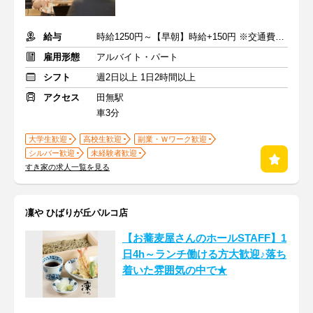
給与
時給1250円～【早朝】時給+150円 ※交通費支給
雇用形態
アルバイト・パート
シフト
週2日以上 1日2時間以上
アクセス
田無駅
車3分
大学生歓迎
高校生歓迎
副業・Ｗワーク歓迎
シルバー歓迎
未経験者歓迎
すき家の求人一覧を見る
凜や ひばりが丘パルコ店
【お蕎麦屋さんのホールSTAFF】1
日4h～ランチ働ける方大歓迎♪落ち
着いた雰囲気の中で★