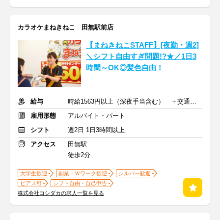
カラオケまねきねこ 田無駅前店
【まねきねこSTAFF】[夜勤・週2]
＼シフト自由すぎ問題!?★／1日3
時間～OK◎髪色自由！
給与
時給1563円以上（深夜手当含む） ＋交通費支給
雇用形態
アルバイト・パート
シフト
週2日 1日3時間以上
アクセス
田無駅
徒歩2分
大学生歓迎
副業・Ｗワーク歓迎
シルバー歓迎
ピアス可
シフト自由・自己申告
株式会社コシダカの求人一覧を見る