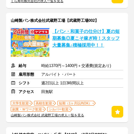
くら寿司株式会社の求人一覧を見る
山崎製パン株式会社武蔵野工場【武蔵野工場002】
【パン・和菓子の仕分け】夏の短
期募集◎夏こそ稼ぎ時！スタッフ
大量募集♪積極採用中！！
給与
時給1370円～1400円＋交通費(規定あり)
雇用形態
アルバイト・パート
シフト
週2日以上 1日3時間以上
アクセス
田無駅
大学生歓迎
高校生歓迎
短期（1ヶ月以内OK）
副業・Ｗワーク歓迎
シルバー歓迎
山崎製パン株式会社 武蔵野工場の求人一覧を見る