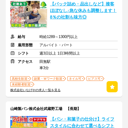
【パック詰め・品出しなど】接客
ほぼなし♪急な休みも調整します！
8％の社割も味方◎
給与
時給1289～1300円以上
雇用形態
アルバイト・パート
シフト
週3日以上 1日3時間以上
アクセス
田無駅
車3分
高校生歓迎
副業・Ｗワーク歓迎
ネイル可
ピアス可
未経験者歓迎
株式会社いなげやの求人一覧を見る
山崎製パン株式会社武蔵野工場 【長期】
【パン・和菓子の仕分け】ライフ
スタイルに合わせて選べるシフト