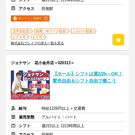
アクセス
田無駅
オンライン面接可
大学生歓迎
副業・Ｗワーク歓迎
シルバー歓迎
ピアス可
ヒゲ可
株式会社ブレイブの求人一覧を見る
ジョナサン 花小金井店＜020313＞
【ホール】シフトは週2/2h～OK！
髪色自由＆シフト自由で働こう
給与
時給1226円以上＋交通費
雇用形態
アルバイト・パート
シフト
週2日以上 1日2時間以上
アクセス
田無駅