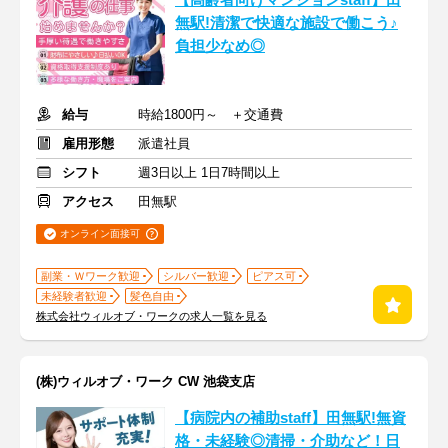
【高齢者向けマンションstaff】田
無駅!清潔で快適な施設で働こう♪
負担少なめ◎
給与
時給1800円～ ＋交通費
雇用形態
派遣社員
シフト
週3日以上 1日7時間以上
アクセス
田無駅
オンライン面接可
副業・Ｗワーク歓迎
シルバー歓迎
ピアス可
未経験者歓迎
髪色自由
株式会社ウィルオブ・ワークの求人一覧を見る
(株)ウィルオブ・ワーク CW 池袋支店
【病院内の補助staff】田無駅!無資
格・未経験◎清掃・介助など！日