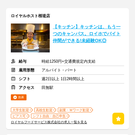
ロイヤルホスト桜堤店
【キッチン】キッチンは、もう一
つのキャンパス。ロイホでバイト
仲間ができる!未経験OK◎
給与
時給1250円+交通費規定内支給
雇用形態
アルバイト・パート
シフト
週2日以上 1日2時間以上
アクセス
田無駅
急募
大学生歓迎
高校生歓迎
副業・Ｗワーク歓迎
ピアス可
シフト自由・自己申告
ロイヤルフードサービス株式会社の求人一覧を見る