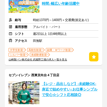
時間♪幅広い年齢活躍中
給与
時給1370円～1400円＋交通費(規定あり)
雇用形態
アルバイト・パート
シフト
週2日以上 1日4時間以上
アクセス
田無駅
大学生歓迎
高校生歓迎
副業・Ｗワーク歓迎
シルバー歓迎
未経験者歓迎
山崎製パン株式会社 武蔵野工場の求人一覧を見る
セブンイレブン 西東京向台４丁目店
【レジ・品出しなど】-未経験OK-
身近で始めやすい♪お仕事シンプル
で安心☆シフト応相談◎