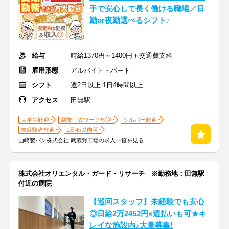
手で安心して長く働ける職場／日
勤or夜勤選べるシフト♪
給与
時給1370円～1400円＋交通費支給
雇用形態
アルバイト・パート
シフト
週2日以上 1日4時間以上
アクセス
田無駅
大学生歓迎
副業・Ｗワーク歓迎
シルバー歓迎
未経験者歓迎
1日4h以内可
山崎製パン株式会社 武蔵野工場の求人一覧を見る
株式会社オリエンタル・ガード・リサーチ ※勤務地：田無駅
付近の病院
【巡回スタッフ】未経験でも安心
◎日給2万2452円×週払いも可★キ
レイな施設内♪大量募集!