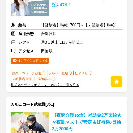
払いOK！
給与
【経験者】時給1700円～【未経験者】時給1500円～ ＋交通費
雇用形態
派遣社員
シフト
週3日以上 1日7時間以上
アクセス
田無駅
オンライン面接可
副業・Ｗワーク歓迎
シルバー歓迎
ピアス可
未経験者歓迎
髪色自由
株式会社ウィルオブ・ワークの求人一覧を見る
カルムコート武蔵野[351]
【夜間介護staff】補助金2万支給★
≪夜勤≫大手で安定＆好待遇♪日給
2万7000円