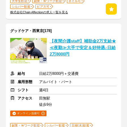
大学生歓迎
副業・Ｗワーク歓迎
ネイル可
シルバー歓迎
ピアス可
株式会社Chain Affectionの求人一覧を見る
グッドケア・西東京[178]
【夜間介護staff】補助金2万支給★
≪夜勤≫大手で安定＆好待遇♪日給
2万8000円
給与
日給2万8000円＋交通費
雇用形態
アルバイト・パート
シフト
週4日
アクセス
田無駅
徒歩9分
オンライン面接可
副業・Ｗワーク歓迎
シルバー歓迎
主婦(夫)歓迎