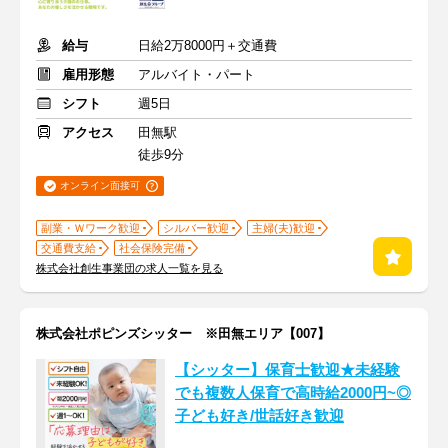
給与
日給2万8000円＋交通費
雇用形態
アルバイト・パート
シフト
週5日
アクセス
田無駅
徒歩9分
オンライン面接可
副業・Ｗワーク歓迎
シルバー歓迎
主婦(夫)歓迎
交通費支給
社会保険完備
株式会社創生事業団の求人一覧を見る
株式会社ポピンズシッター ※田無エリア【007】
【シッター】保育士歓迎★未経験
でも複数人保育で高時給2000円~◎
子ども好き/世話好き歓迎