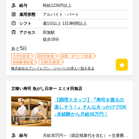
給与
時給1226円以上
雇用形態
アルバイト・パート
シフト
週1日以上 1日3時間以上
アクセス
田無駅
徒歩18分
5
あと
日
大学生歓迎
高校生歓迎
副業・Ｗワーク歓迎
未経験者歓迎
主婦(夫)歓迎
株式会社セブン-イレブン・ジャパンの求人一覧を見る
立喰い寿司 魚がし日本一 エミオ田無店
【調理スタッフ】『寿司を握るの
楽しそう！』そんなきっかけでOK
♪未経験から月給30万円！
給与
月給30万円～（固定残業代を含む）＋交通費全額支給