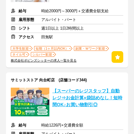
給与
時給2000円～3000円＋交通費全額支給
雇用形態
アルバイト・パート
シフト
週1日以上 1日2時間以上
アクセス
田無駅
大学生歓迎
短期（1ヶ月以内OK）
副業・Ｗワーク歓迎
ネイル可
シルバー歓迎
株式会社ポピンズシッターの求人一覧を見る
サミットストア 向台町店 (店舗コード344)
【スーパーのレジスタッフ】自動
レジ⇒お金計算×袋詰めなし！短時
間OK♪お買い物割引◎
給与
時給1226円+交通費全額
雇用形態
アルバイト・パート