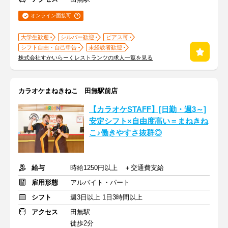
オンライン面接可
大学生歓迎
シルバー歓迎
ピアス可
シフト自由・自己申告
未経験者歓迎
株式会社すかいらーくレストランツの求人一覧を見る
カラオケまねきねこ 田無駅前店
【カラオケSTAFF】[日勤・週3～]
安定シフト×自由度高い＝まねきね
こ♪働きやすさ抜群◎
給与
時給1250円以上 ＋交通費支給
雇用形態
アルバイト・パート
シフト
週3日以上 1日3時間以上
アクセス
田無駅
徒歩2分