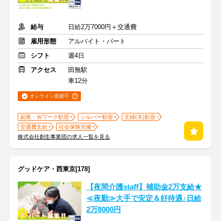
給与
日給2万7000円＋交通費
雇用形態
アルバイト・パート
シフト
週4日
アクセス
田無駅
車12分
オンライン面接可
副業・Ｗワーク歓迎
シルバー歓迎
主婦(夫)歓迎
交通費支給
社会保険完備
株式会社創生事業団の求人一覧を見る
グッドケア・西東京[178]
【夜間介護staff】補助金2万支給★
≪夜勤≫大手で安定＆好待遇♪日給
2万8000円