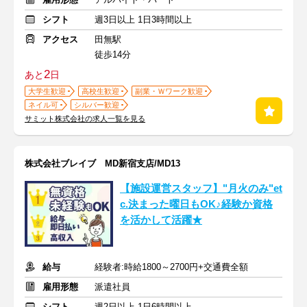
シフト
週3日以上 1日3時間以上
アクセス
田無駅
徒歩14分
2
あと
日
大学生歓迎
高校生歓迎
副業・Ｗワーク歓迎
ネイル可
シルバー歓迎
サミット株式会社の求人一覧を見る
株式会社ブレイブ MD新宿支店/MD13
【施設運営スタッフ】"月火のみ"et
c.決まった曜日もOK♪経験か資格
を活かして活躍★
給与
経験者:時給1800～2700円+交通費全額
雇用形態
派遣社員
シフト
週2日以上 1日6時間以上