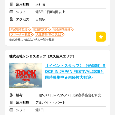
雇用形態
正社員
シフト
週5日 1日8時間以上
アクセス
田無駅
未経験者歓迎
交通費支給
社会保険完備
フリーター歓迎
大量募集(10名以上)
株式会社にっぱんの求人一覧を見る
株式会社ケン＆スタッフ［東久留米エリア］
【イベントスタッフ】（登録制）R
OCK IN JAPAN FESTIVAL2026も
同時募集中★未経験大歓迎♪
給与
日給5,300円～2万5,250円(深夜手当含む)+交通費支給
雇用形態
アルバイト・パート
シフト
週1日