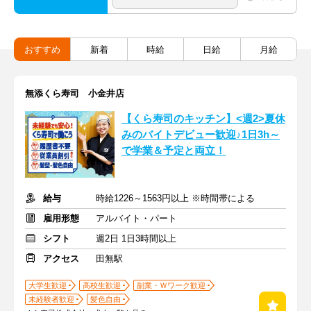
おすすめ
新着
時給
日給
月給
無添くら寿司 小金井店
【くら寿司のキッチン】<週2>夏休
みのバイトデビュー歓迎♪1日3h～
で学業＆予定と両立！
給与
時給1226～1563円以上 ※時間帯による
雇用形態
アルバイト・パート
シフト
週2日 1日3時間以上
アクセス
田無駅
大学生歓迎
高校生歓迎
副業・Ｗワーク歓迎
未経験者歓迎
髪色自由