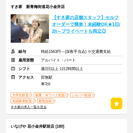
すき家 新青梅街道花小金井店
【すき家の店舗スタッフ】セルフ
オーダーで簡単！未経験OK★1日/
2h～プライベートも両立◎
給与
時給1563円～(深夜手当込) ※交通費支給
雇用形態
アルバイト・パート
シフト
週2日以上 1日2時間以上
アクセス
田無駅
車3分
大学生歓迎
副業・Ｗワーク歓迎
シルバー歓迎
未経験者歓迎
髪色自由
すき家の求人一覧を見る
いなげや 花小金井駅前店 [180]