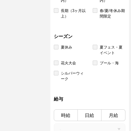
内）
内）
長期（3ヶ月以
春/夏/冬休み期
上）
間限定
シーズン
夏休み
夏フェス・夏
イベント
花火大会
プール・海
シルバーウィ
ーク
給与
時給
日給
月給