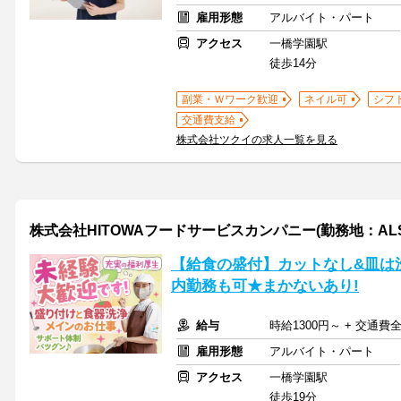
雇用形態
アルバイト・パート
アクセス
一橋学園駅
徒歩14分
副業・Ｗワーク歓迎
ネイル可
シフ
交通費支給
株式会社ツクイの求人一覧を見る
株式会社HITOWAフードサービスカンパニー(勤務地：ALS
【給食の盛付】カットなし&皿は洗
内勤務も可★まかないあり!
給与
時給1300円～ + 交通費
雇用形態
アルバイト・パート
アクセス
一橋学園駅
徒歩19分