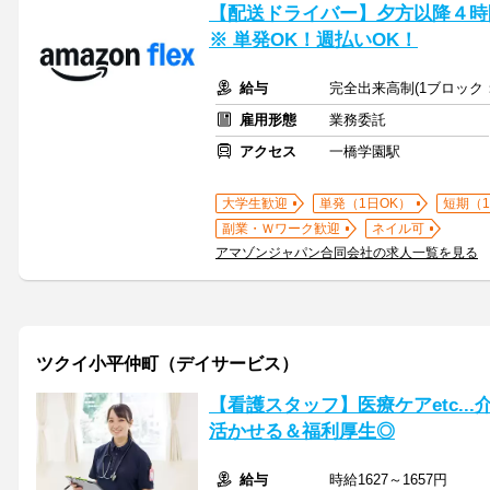
【配送ドライバー】夕方以降４時間
※ 単発OK！週払いOK！
給与
完全出来高制(1ブロック：
雇用形態
業務委託
アクセス
一橋学園駅
大学生歓迎
単発（1日OK）
短期（
副業・Ｗワーク歓迎
ネイル可
アマゾンジャパン合同会社の求人一覧を見る
ツクイ小平仲町（デイサービス）
【看護スタッフ】医療ケアetc..
活かせる＆福利厚生◎
給与
時給1627～1657円