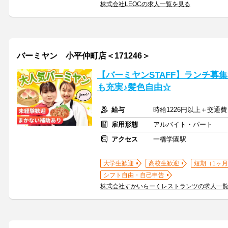
株式会社LEOCの求人一覧を見る
バーミヤン 小平仲町店＜171246＞
【バーミヤンSTAFF】ランチ募
も充実♪髪色自由☆
給与
時給1226円以上＋交通費
雇用形態
アルバイト・パート
アクセス
一橋学園駅
大学生歓迎
高校生歓迎
短期（1ヶ月
シフト自由・自己申告
株式会社すかいらーくレストランツの求人一