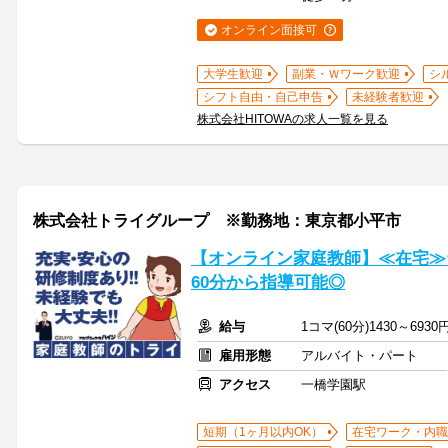
オンライン面接可
大学生歓迎
副業・Ｗワーク歓迎
シ
シフト自由・自己申告
未経験者歓迎
株式会社HITOWAの求人一覧を見る
株式会社トライグループ ※勤務地：東京都小平市
【オンライン家庭教師】≪在宅≫
60分から指導可能◎
給与
1コマ(60分)1430～6930
雇用形態
アルバイト・パート
アクセス
一橋学園駅
短期（1ヶ月以内OK）
在宅ワーク・内職