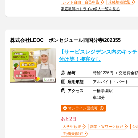
シフト自由・自己申告
未経験者歓迎
家庭教師のトライの求人一覧を見る
株式会社LEOC ボンセジュール西国分寺/202355
【サービスレジデンス内のキッチ
付け等！接客なし
給与
時給1226円 ＋交通費全
雇用形態
アルバイト・パート
アクセス
一橋学園駅
車10分
オンライン面接可
2
あと
日
大学生歓迎
副業・Ｗワーク歓迎
シ
主婦(夫)歓迎