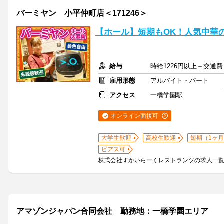
バーミヤン 小平仲町店＜171246＞
【ホール】短期もOK！人気中華
給与
時給1226円以上＋交通費
雇用形態
アルバイト・パート
アクセス
一橋学園駅
オンライン面接可
大学生歓迎
高校生歓迎
短期（1ヶ月
ピアス可
株式会社すかいらーくレストランツの求人一
アマゾンジャパン合同会社 勤務地：一橋学園エリア