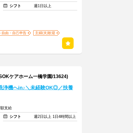
シフト
週1日以上
ト自由・自己申告
主婦(夫)歓迎
OKケアホーム一橋学園/13624)
浄機へin♪＼未経験OK◎／扶養
全額支給
シフト
週2日以上 1日4時間以上