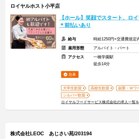
ロイヤルホスト小平店
【ホール】笑顔でスタート、ロイ
＊前払いあり
給与
時給1250円+交通費規定
雇用形態
アルバイト・パート
アクセス
一橋学園駅
徒歩14分
急募
大学生歓迎
高校生歓迎
副業・Ｗワ
シルバー歓迎
ロイヤルフードサービス株式会社の求人一覧
株式会社LEOC あじさい苑/203194