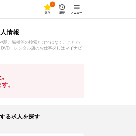
0
保存
履歴
メニュー
求人情報
地や駅、職種等の検索だけではなく、こだわ
・DVD・レンタル店のお仕事探しはマイナビ
た。
ます。
似する求人を探す