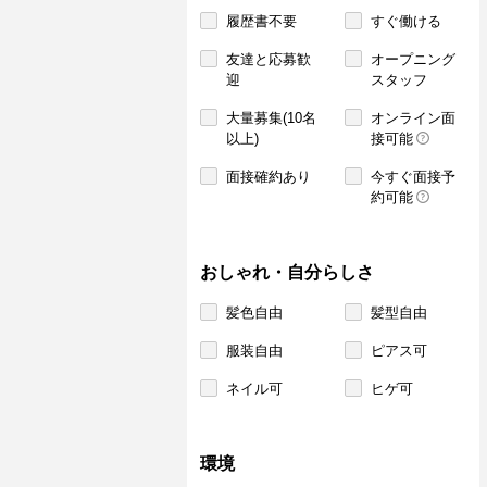
履歴書不要
すぐ働ける
友達と応募歓
オープニング
迎
スタッフ
大量募集(10名
オンライン面
以上)
接可能
面接確約あり
今すぐ面接予
約可能
おしゃれ・自分らしさ
髪色自由
髪型自由
服装自由
ピアス可
ネイル可
ヒゲ可
環境