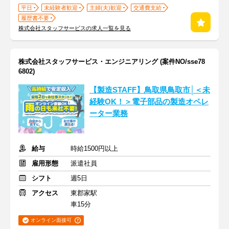
平日
未経験者歓迎
主婦(夫)歓迎
交通費支給
履歴書不要
株式会社スタッフサービスの求人一覧を見る
株式会社スタッフサービス・エンジニアリング (案件NO/sse78
6802)
【製造STAFF】鳥取県鳥取市│＜未
経験OK！＞電子部品の製造オペレ
ーター業務
給与
時給1500円以上
雇用形態
派遣社員
シフト
週5日
アクセス
東郡家駅
車15分
オンライン面接可