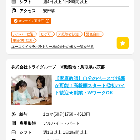
シフト
週4日以上 1日8時間以上
アクセス
安部駅
オンライン面接可
シルバー歓迎
ヒゲ可
未経験者歓迎
髪色自由
主婦(夫)歓迎
ユースタイルラボラトリー株式会社の求人一覧を見る
株式会社トライグループ ※勤務地：鳥取県八頭郡
【家庭教師】自分のペースで指導
が可能！高報酬スタート◎初バイ
ト歓迎★副業・WワークOK
給与
1コマ(60分)1760～4510円
雇用形態
アルバイト・パート
シフト
週1日以上 1日1時間以上