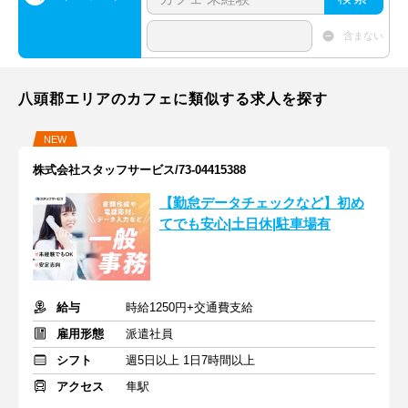
含まない
八頭郡エリアのカフェに類似する求人を探す
NEW
株式会社スタッフサービス/73-04415388
【勤怠データチェックなど】初め
てでも安心|土日休|駐車場有
給与
時給1250円+交通費支給
雇用形態
派遣社員
シフト
週5日以上 1日7時間以上
アクセス
隼駅