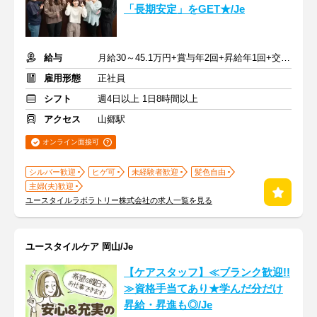
「長期安定」をGET★/Je
給与
月給30～45.1万円+賞与年2回+昇給年1回+交通費全額
雇用形態
正社員
シフト
週4日以上 1日8時間以上
アクセス
山郷駅
オンライン面接可
シルバー歓迎
ヒゲ可
未経験者歓迎
髪色自由
主婦(夫)歓迎
ユースタイルラボラトリー株式会社の求人一覧を見る
ユースタイルケア 岡山/Je
【ケアスタッフ】≪ブランク歓迎!!
≫資格手当てあり★学んだ分だけ
昇給・昇進も◎/Je