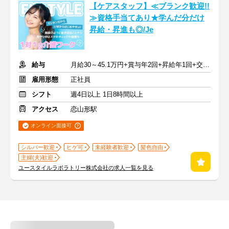
【ケアスタッフ】≪ブランク歓迎!!
≫資格手当てあり★学んだ分だけ
昇給・昇進も◎/Je
給与
月給30～45.1万円+賞与年2回+昇給年1回+交通費全額
雇用形態
正社員
シフト
週4日以上 1日8時間以上
アクセス
恋山形駅
オンライン面接可
シルバー歓迎
ヒゲ可
未経験者歓迎
髪色自由
主婦(夫)歓迎
ユースタイルラボラトリー株式会社の求人一覧を見る