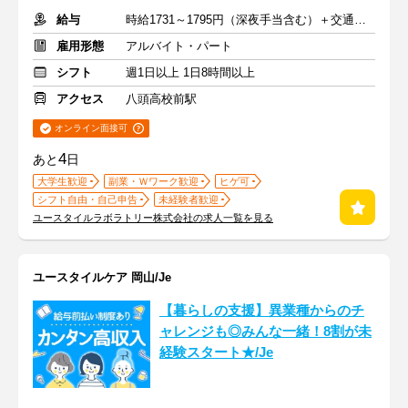
給与
時給1731～1795円（深夜手当含む）＋交通費支給
雇用形態
アルバイト・パート
シフト
週1日以上 1日8時間以上
アクセス
八頭高校前駅
オンライン面接可
4
あと
日
大学生歓迎
副業・Ｗワーク歓迎
ヒゲ可
シフト自由・自己申告
未経験者歓迎
ユースタイルラボラトリー株式会社の求人一覧を見る
ユースタイルケア 岡山/Je
【暮らしの支援】異業種からのチ
ャレンジも◎みんな一緒！8割が未
経験スタート★/Je