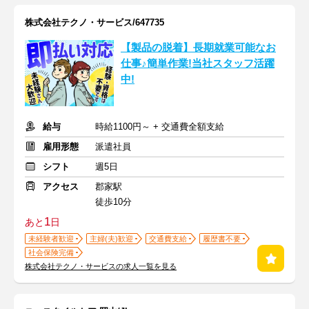
株式会社テクノ・サービス/647735
【製品の脱着】長期就業可能なお
仕事♪簡単作業!当社スタッフ活躍
中!
給与
時給1100円～ + 交通費全額支給
雇用形態
派遣社員
シフト
週5日
アクセス
郡家駅
徒歩10分
1
あと
日
未経験者歓迎
主婦(夫)歓迎
交通費支給
履歴書不要
社会保険完備
株式会社テクノ・サービスの求人一覧を見る