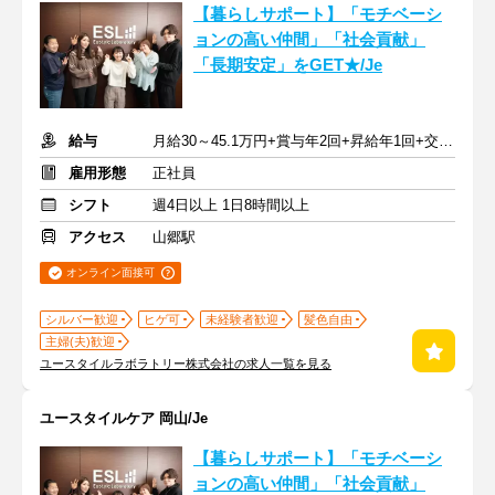
【暮らしサポート】「モチベーシ
ョンの高い仲間」「社会貢献」
「長期安定」をGET★/Je
給与
月給30～45.1万円+賞与年2回+昇給年1回+交通費全額
雇用形態
正社員
シフト
週4日以上 1日8時間以上
アクセス
山郷駅
オンライン面接可
シルバー歓迎
ヒゲ可
未経験者歓迎
髪色自由
主婦(夫)歓迎
ユースタイルラボラトリー株式会社の求人一覧を見る
ユースタイルケア 岡山/Je
【暮らしサポート】「モチベーシ
ョンの高い仲間」「社会貢献」