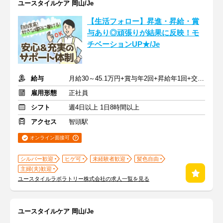
ユースタイルケア 岡山/Je
【生活フォロー】昇進・昇給・賞
与あり◎頑張りが結果に反映！モ
チベーションUP★/Je
給与
月給30～45.1万円+賞与年2回+昇給年1回+交通費全額
雇用形態
正社員
シフト
週4日以上 1日8時間以上
アクセス
智頭駅
オンライン面接可
シルバー歓迎
ヒゲ可
未経験者歓迎
髪色自由
主婦(夫)歓迎
ユースタイルラボラトリー株式会社の求人一覧を見る
ユースタイルケア 岡山/Je