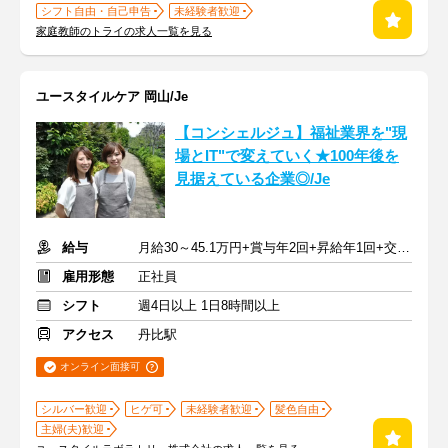
シフト自由・自己申告
未経験者歓迎
家庭教師のトライの求人一覧を見る
ユースタイルケア 岡山/Je
【コンシェルジュ】福祉業界を"現
場とIT"で変えていく★100年後を
見据えている企業◎/Je
給与
月給30～45.1万円+賞与年2回+昇給年1回+交通費全額
雇用形態
正社員
シフト
週4日以上 1日8時間以上
アクセス
丹比駅
オンライン面接可
シルバー歓迎
ヒゲ可
未経験者歓迎
髪色自由
主婦(夫)歓迎