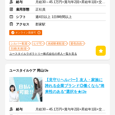
給与
月給30～45.1万円+賞与年2回+昇給年1回+交通費全額
雇用形態
正社員
シフト
週4日以上 1日8時間以上
アクセス
郡家駅
オンライン面接可
シルバー歓迎
ヒゲ可
未経験者歓迎
髪色自由
主婦(夫)歓迎
ユースタイルラボラトリー株式会社の求人一覧を見る
ユースタイルケア 岡山/Je
【見守りヘルパー】友人・家族に
誇れる企業ブランド◎働くなら"将
来性のある"選択を★/Je
給与
月給30～45.1万円+賞与年2回+昇給年1回+交通費全額