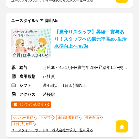
ユースタイルラボラトリー株式会社の求人一覧を見る
ユースタイルケア 岡山/Je
【見守りスタッフ】昇給・賞与あ
り！スタッフへの還元率高め♪生活
水準向上へ★/Je
給与
月給30～45.1万円+賞与年2回+昇給年1回+交通費全額
雇用形態
正社員
シフト
週4日以上 1日8時間以上
アクセス
若桜駅
オンライン面接可
シルバー歓迎
ヒゲ可
未経験者歓迎
髪色自由
主婦(夫)歓迎
ユースタイルラボラトリー株式会社の求人一覧を見る