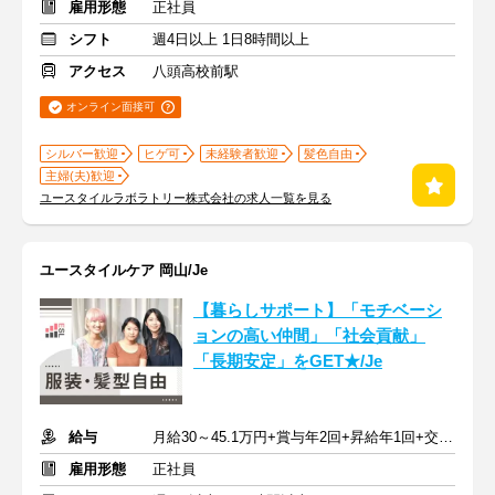
雇用形態
正社員
シフト
週4日以上 1日8時間以上
アクセス
八頭高校前駅
オンライン面接可
シルバー歓迎
ヒゲ可
未経験者歓迎
髪色自由
主婦(夫)歓迎
ユースタイルラボラトリー株式会社の求人一覧を見る
ユースタイルケア 岡山/Je
【暮らしサポート】「モチベーシ
ョンの高い仲間」「社会貢献」
「長期安定」をGET★/Je
給与
月給30～45.1万円+賞与年2回+昇給年1回+交通費全額
雇用形態
正社員