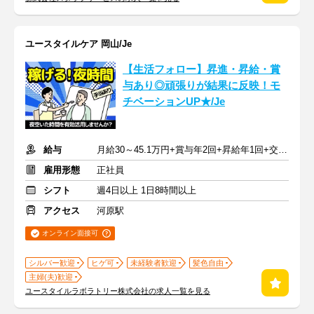
ユースタイルケア 岡山/Je
【生活フォロー】昇進・昇給・賞
与あり◎頑張りが結果に反映！モ
チベーションUP★/Je
給与
月給30～45.1万円+賞与年2回+昇給年1回+交通費全額
雇用形態
正社員
シフト
週4日以上 1日8時間以上
アクセス
河原駅
オンライン面接可
シルバー歓迎
ヒゲ可
未経験者歓迎
髪色自由
主婦(夫)歓迎
ユースタイルラボラトリー株式会社の求人一覧を見る