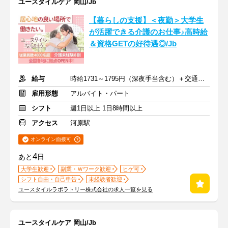
ユースタイルケア 岡山/Jb
【暮らしの支援】＜夜勤＞大学生
が活躍できる介護のお仕事♪高時給
＆資格GETの好待遇◎/Jb
給与
時給1731～1795円（深夜手当含む）＋交通費支給
雇用形態
アルバイト・パート
シフト
週1日以上 1日8時間以上
アクセス
河原駅
オンライン面接可
4
あと
日
大学生歓迎
副業・Ｗワーク歓迎
ヒゲ可
シフト自由・自己申告
未経験者歓迎
ユースタイルラボラトリー株式会社の求人一覧を見る
ユースタイルケア 岡山/Jb