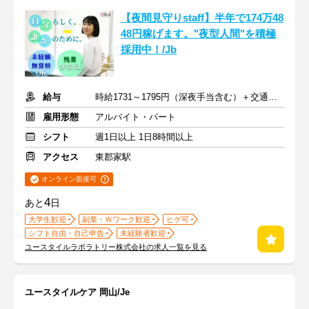
【夜間見守りstaff】半年で174万48
48円稼げます。"夜型人間"を積極
採用中！/Jb
給与
時給1731～1795円（深夜手当含む）＋交通費支給
雇用形態
アルバイト・パート
シフト
週1日以上 1日8時間以上
アクセス
東郡家駅
オンライン面接可
4
あと
日
大学生歓迎
副業・Ｗワーク歓迎
ヒゲ可
シフト自由・自己申告
未経験者歓迎
ユースタイルラボラトリー株式会社の求人一覧を見る
ユースタイルケア 岡山/Je