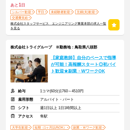
1
あと
日
シルバー歓迎
平日
未経験者歓迎
主婦(夫)歓迎
交通費支給
株式会社スタッフサービス エンジニアリング事業本部の求人一覧
を見る
株式会社トライグループ ※勤務地：鳥取県八頭郡
【家庭教師】自分のペースで指導
が可能！高報酬スタート◎初バイ
ト歓迎★副業・WワークOK
給与
1コマ(60分)1760～4510円
雇用形態
アルバイト・パート
シフト
週1日以上 1日1時間以上
アクセス
隼駅
大学生歓迎
短期（1ヶ月以内OK）
副業・Ｗワーク歓迎