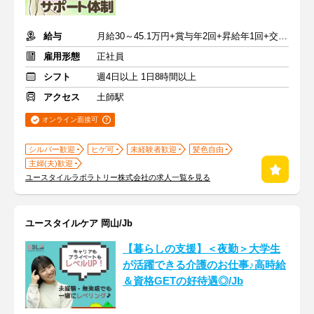
給与
月給30～45.1万円+賞与年2回+昇給年1回+交通費全額
雇用形態
正社員
シフト
週4日以上 1日8時間以上
アクセス
土師駅
オンライン面接可
シルバー歓迎
ヒゲ可
未経験者歓迎
髪色自由
主婦(夫)歓迎
ユースタイルラボラトリー株式会社の求人一覧を見る
ユースタイルケア 岡山/Jb
【暮らしの支援】＜夜勤＞大学生
が活躍できる介護のお仕事♪高時給
＆資格GETの好待遇◎/Jb