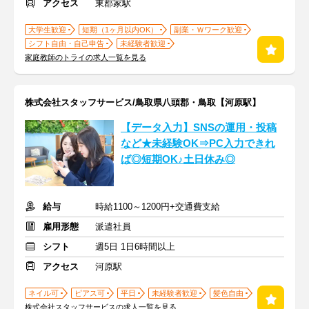
アクセス
東郡家駅
大学生歓迎
短期（1ヶ月以内OK）
副業・Ｗワーク歓迎
シフト自由・自己申告
未経験者歓迎
家庭教師のトライの求人一覧を見る
株式会社スタッフサービス/鳥取県八頭郡・鳥取【河原駅】
【データ入力】SNSの運用・投稿
など★未経験OK⇒PC入力できれ
ば◎短期OK♪土日休み◎
給与
時給1100～1200円+交通費支給
雇用形態
派遣社員
シフト
週5日 1日6時間以上
アクセス
河原駅
ネイル可
ピアス可
平日
未経験者歓迎
髪色自由
株式会社スタッフサービスの求人一覧を見る