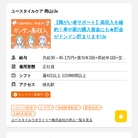
ユースタイルケア 岡山/Je
【障がい者サポート】高収入を確
約！車や家の購入資金にも★貯金
がドンドン貯まります/Je
給与
月給30～45.1万円+賞与年2回+昇給年1回+交通費全額
雇用形態
正社員
シフト
週4日以上 1日8時間以上
アクセス
徳丸駅
オンライン面接可
シルバー歓迎
ヒゲ可
未経験者歓迎
髪色自由
主婦(夫)歓迎
ユースタイルラボラトリー株式会社の求人一覧を見る