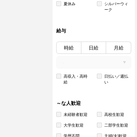
夏休み
シルバーウィ
ーク
給与
時給
日給
月給
高収入・高時
日払い／週払
給
い
～な人歓迎
未経験者歓迎
高校生歓迎
大学生歓迎
二部学生歓迎
学歴不問
主婦(夫)歓迎