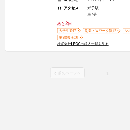
アクセス
米子駅
車7分
2
あと
日
大学生歓迎
副業・Ｗワーク歓迎
シ
主婦(夫)歓迎
株式会社LEOCの求人一覧を見る
1
前のページへ