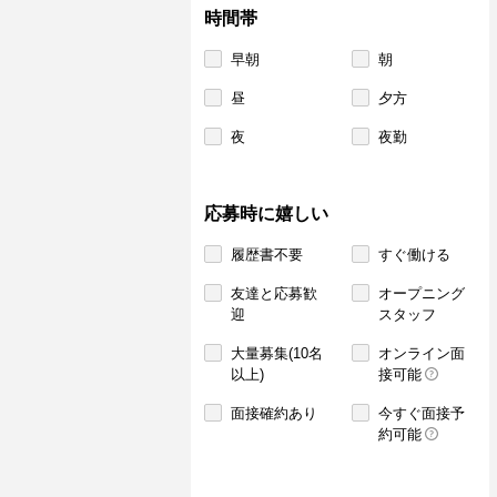
時間帯
早朝
朝
昼
夕方
夜
夜勤
応募時に嬉しい
履歴書不要
すぐ働ける
友達と応募歓
オープニング
迎
スタッフ
大量募集(10名
オンライン面
以上)
接可能
面接確約あり
今すぐ面接予
約可能