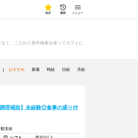
保存
履歴
メニュー
はなく、こだわり条件検索を使ってカフェに
|
おすすめ
新着
時給
日給
月給
調理補助】未経験◎食事の盛り付
全額支給
シフト
週3日以上