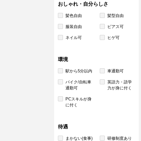
おしゃれ・自分らしさ
髪色自由
髪型自由
服装自由
ピアス可
ネイル可
ヒゲ可
環境
駅から5分以内
車通勤可
バイク/自転車
英語力・語学
通勤可
力が身に付く
PCスキルが身
に付く
待遇
まかない(食事)
研修制度あり