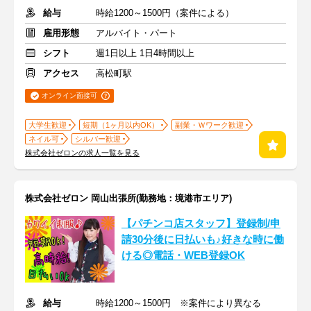
給与
時給1200～1500円（案件による）
雇用形態
アルバイト・パート
シフト
週1日以上 1日4時間以上
アクセス
高松町駅
オンライン面接可
大学生歓迎
短期（1ヶ月以内OK）
副業・Ｗワーク歓迎
ネイル可
シルバー歓迎
株式会社ゼロンの求人一覧を見る
株式会社ゼロン 岡山出張所(勤務地：境港市エリア)
【パチンコ店スタッフ】登録制/申
請30分後に日払いも♪好きな時に働
ける◎電話・WEB登録OK
給与
時給1200～1500円 ※案件により異なる