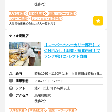
徒歩2分
大学生歓迎
高校生歓迎
副業・Ｗワーク歓迎
シルバー歓迎
シフト自由・自己申告
大黒天物産株式会社の求人一覧を見る
ディオ境港店
【スーパーのベーカリー部門】レ
ジ対応なし！副業・扶養内可！ブ
ランク明けに♪シフト自由
給与
時給1030～1130円以上 ※日曜日は時給＋50円
雇用形態
アルバイト・パート
シフト
週2日以上 1日5時間以上
アクセス
馬場崎町駅
徒歩2分
大学生歓迎
高校生歓迎
副業・Ｗワーク歓迎