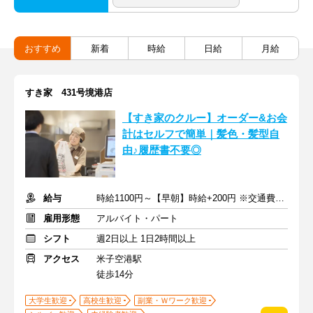
おすすめ
新着
時給
日給
月給
すき家 431号境港店
【すき家のクルー】オーダー&お会
計はセルフで簡単｜髪色・髪型自
由♪履歴書不要◎
給与
時給1100円～【早朝】時給+200円 ※交通費支給
雇用形態
アルバイト・パート
シフト
週2日以上 1日2時間以上
アクセス
米子空港駅
徒歩14分
大学生歓迎
高校生歓迎
副業・Ｗワーク歓迎