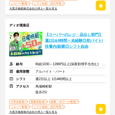
シルバー歓迎
シフト自由・自己申告
大黒天物産株式会社の求人一覧を見る
ディオ境港店
【スーパーのレジ・品出し部門】
週2日&4時間～未経験◎初バイト/
扶養内/副業◎シフト自由
給与
時給1030～1288円以上(深夜割増手当含む) ※日曜日は時給＋50円
雇用形態
アルバイト・パート
シフト
週2日以上 1日4時間以上
アクセス
馬場崎町駅
徒歩2分
大学生歓迎
高校生歓迎
副業・Ｗワーク歓迎
シルバー歓迎
シフト自由・自己申告
大黒天物産株式会社の求人一覧を見る