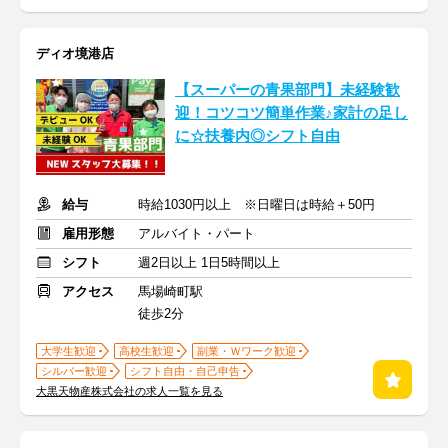
ディオ境港店
【スーパーの青果部門】未経験歓
迎！コツコツ簡単作業♪家計の足し
に☆扶養内◎シフト自由
給与
時給1030円以上 ※日曜日は時給＋50円
雇用形態
アルバイト・パート
シフト
週2日以上 1日5時間以上
アクセス
馬場崎町駅
徒歩2分
大学生歓迎
高校生歓迎
副業・Ｗワーク歓迎
シルバー歓迎
シフト自由・自己申告
大黒天物産株式会社の求人一覧を見る