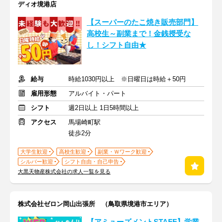
ディオ境港店
【スーパーのたこ焼き販売部門】
高校生～副業まで！金銭授受な
し！シフト自由★
給与
時給1030円以上 ※日曜日は時給＋50円
雇用形態
アルバイト・パート
シフト
週2日以上 1日5時間以上
アクセス
馬場崎町駅
徒歩2分
大学生歓迎
高校生歓迎
副業・Ｗワーク歓迎
シルバー歓迎
シフト自由・自己申告
大黒天物産株式会社の求人一覧を見る
株式会社ゼロン岡山出張所 （鳥取県境港市エリア）