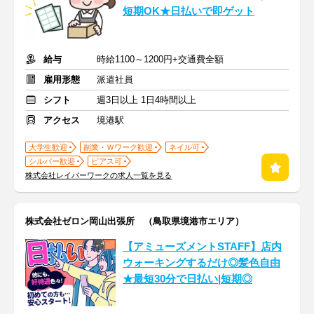
短期OK★日払いで即ゲット
給与
時給1100～1200円+交通費全額
雇用形態
派遣社員
シフト
週3日以上 1日4時間以上
アクセス
境港駅
大学生歓迎
副業・Ｗワーク歓迎
ネイル可
シルバー歓迎
ピアス可
株式会社レイバーワークの求人一覧を見る
株式会社ゼロン岡山出張所 （鳥取県境港市エリア）
【アミューズメントSTAFF】店内
ウォーキングするだけ◎髪色自由
★最短30分で日払い|短期◎