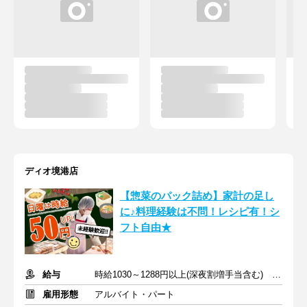
ディオ境港店
【惣菜のパック詰め】家計の足し
に♪料理経験は不問！レシピ有！シ
フト自由★
給与
時給1030～1288円以上(深夜割増手当含む) ※日曜日は時給＋50円
雇用形態
アルバイト・パート