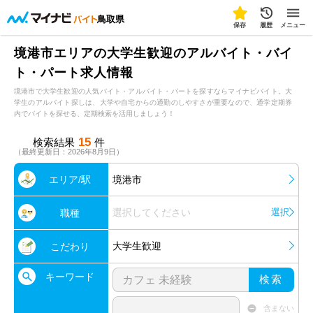
鳥取県
保存
履歴
メニュー
境港市エリアの大学生歓迎のアルバイト・バイ
ト・パート求人情報
境港市で大学生歓迎の人気バイト・アルバイト・パートを探すならマイナビバイト。大
学生のアルバイト探しは、大学や自宅からの通勤のしやすさが重要なので、通学定期券
内でバイトを探せる、定期検索を活用しましょう！
15
検索結果
件
（最終更新日：2026年8月9日）
エリア/駅
境港市
選択してください
選択
職種
大学生歓迎
こだわり
キーワード
検索
含まない