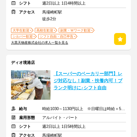
シフト
週2日以上 1日4時間以上
アクセス
馬場崎町駅
徒歩2分
大学生歓迎
高校生歓迎
副業・Ｗワーク歓迎
シルバー歓迎
シフト自由・自己申告
大黒天物産株式会社の求人一覧を見る
ディオ境港店
【スーパーのベーカリー部門】レ
ジ対応なし！副業・扶養内可！ブ
ランク明けに♪シフト自由
給与
時給1030～1130円以上 ※日曜日は時給＋50円
雇用形態
アルバイト・パート
シフト
週2日以上 1日5時間以上
アクセス
馬場崎町駅