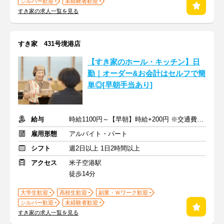
シルバー歓迎
未経験者歓迎
すき家の求人一覧を見る
すき家 431号境港店
【すき家のホール・キッチン】日
勤｜オーダー&お会計はセルフで簡
単◎[早朝手当あり]
給与
時給1100円～【早朝】時給+200円 ※交通費支給
雇用形態
アルバイト・パート
シフト
週2日以上 1日2時間以上
アクセス
米子空港駅
徒歩14分
大学生歓迎
高校生歓迎
副業・Ｗワーク歓迎
シルバー歓迎
未経験者歓迎
すき家の求人一覧を見る