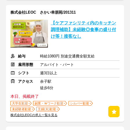
株式会社LEOC さかい幸朋苑/201311
【ケアファシリティ内のキッチン
調理補助】未経験◎食事の盛り付
け等！接客なし
給与
時給1080円 別途交通費全額支給
雇用形態
アルバイト・パート
シフト
週3日以上
アクセス
余子駅
徒歩6分
本日、掲載終了
大学生歓迎
副業・Ｗワーク歓迎
シルバー歓迎
未経験者歓迎
主婦(夫)歓迎
株式会社LEOCの求人一覧を見る