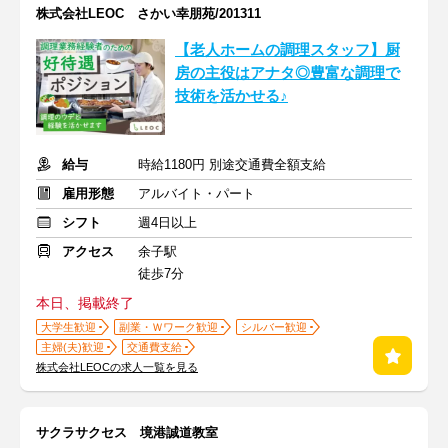
株式会社LEOC さかい幸朋苑/201311
【老人ホームの調理スタッフ】厨
房の主役はアナタ◎豊富な調理で
技術を活かせる♪
給与
時給1180円 別途交通費全額支給
雇用形態
アルバイト・パート
シフト
週4日以上
アクセス
余子駅
徒歩7分
本日、掲載終了
大学生歓迎
副業・Ｗワーク歓迎
シルバー歓迎
主婦(夫)歓迎
交通費支給
株式会社LEOCの求人一覧を見る
サクラサクセス 境港誠道教室