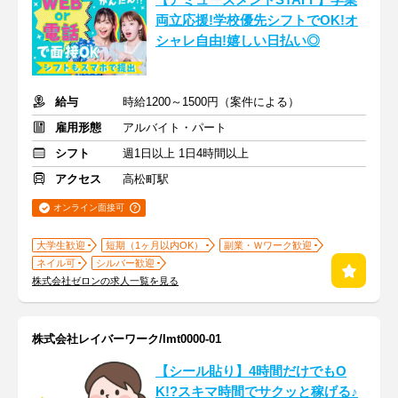
【アミューズメントSTAFF】学業
両立応援!学校優先シフトでOK!オ
シャレ自由!嬉しい日払い◎
給与
時給1200～1500円（案件による）
雇用形態
アルバイト・パート
シフト
週1日以上 1日4時間以上
アクセス
高松町駅
オンライン面接可
大学生歓迎
短期（1ヶ月以内OK）
副業・Ｗワーク歓迎
ネイル可
シルバー歓迎
株式会社ゼロンの求人一覧を見る
株式会社レイバーワーク/lmt0000-01
【シール貼り】4時間だけでもO
K!?スキマ時間でサクッと稼げる♪