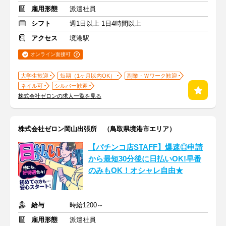
雇用形態
派遣社員
シフト
週1日以上 1日4時間以上
アクセス
境港駅
オンライン面接可
大学生歓迎
短期（1ヶ月以内OK）
副業・Ｗワーク歓迎
ネイル可
シルバー歓迎
株式会社ゼロンの求人一覧を見る
株式会社ゼロン岡山出張所 （鳥取県境港市エリア）
【パチンコ店STAFF】爆速◎申請
から最短30分後に日払いOK!早番
のみもOK！オシャレ自由★
給与
時給1200～
雇用形態
派遣社員