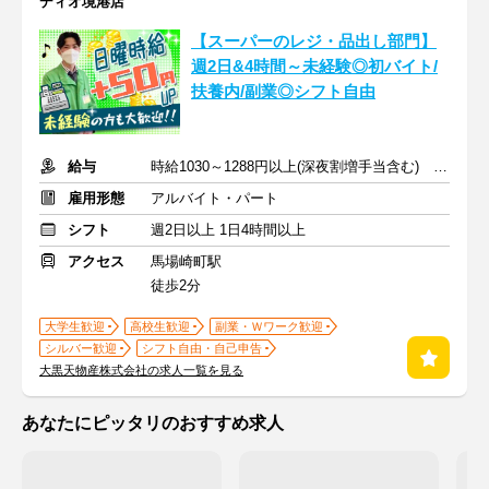
ディオ境港店
【スーパーのレジ・品出し部門】
週2日&4時間～未経験◎初バイト/
扶養内/副業◎シフト自由
給与
時給1030～1288円以上(深夜割増手当含む) ※日曜日は時給＋50円
雇用形態
アルバイト・パート
シフト
週2日以上 1日4時間以上
アクセス
馬場崎町駅
徒歩2分
大学生歓迎
高校生歓迎
副業・Ｗワーク歓迎
シルバー歓迎
シフト自由・自己申告
大黒天物産株式会社の求人一覧を見る
あなたにピッタリのおすすめ求人