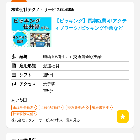
株式会社テクノ・サービス/858096
【ピッキング】長期就業可!アクテ
ィブワーク♪ピッキング作業など
給与
時給1050円～ + 交通費全額支給
雇用形態
派遣社員
シフト
週5日
アクセス
余子駅
車5分
5
あと
日
未経験者歓迎
主婦(夫)歓迎
交通費支給
履歴書不要
社会保険完備
株式会社テクノ・サービスの求人一覧を見る