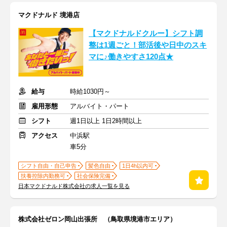
マクドナルド 境港店
【マクドナルドクルー】シフト調
整は1週ごと！部活後や日中のスキ
マに♪働きやすさ120点★
給与
時給1030円～
雇用形態
アルバイト・パート
シフト
週1日以上 1日2時間以上
アクセス
中浜駅
車5分
シフト自由・自己申告
髪色自由
1日4h以内可
扶養控除内勤務可
社会保険完備
日本マクドナルド株式会社の求人一覧を見る
株式会社ゼロン岡山出張所 （鳥取県境港市エリア）