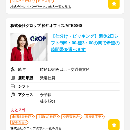
シルバー歓迎
ピアス可
株式会社レイバーワークの求人一覧を見る
株式会社グロップ 松江オフィス/MTE0040
【仕分け・ピッキング】週休2日シ
フト制/9：00-翌3：00の間で希望の
時間帯を選べます
給与
時給1064円以上＋交通費支給
雇用形態
派遣社員
シフト
アクセス
余子駅
徒歩19分
2
あと
日
未経験者歓迎
主婦(夫)歓迎
交通費支給
履歴書不要
髪型自由
株式会社グロップの求人一覧を見る