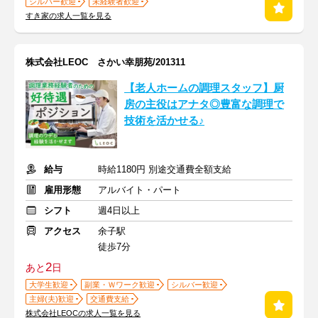
シルバー歓迎
未経験者歓迎
すき家の求人一覧を見る
株式会社LEOC さかい幸朋苑/201311
【老人ホームの調理スタッフ】厨
房の主役はアナタ◎豊富な調理で
技術を活かせる♪
給与
時給1180円 別途交通費全額支給
雇用形態
アルバイト・パート
シフト
週4日以上
アクセス
余子駅
徒歩7分
2
あと
日
大学生歓迎
副業・Ｗワーク歓迎
シルバー歓迎
主婦(夫)歓迎
交通費支給
株式会社LEOCの求人一覧を見る