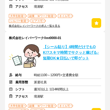
アクセス
境港駅
大学生歓迎
副業・Ｗワーク歓迎
ネイル可
シルバー歓迎
ピアス可
株式会社レイバーワークの求人一覧を見る
株式会社レイバーワーク/lmt0000-01
【シール貼り】4時間だけでもO
K!?スキマ時間でサクッと稼げる♪
短期OK★日払いで即ゲット
給与
時給1100～1200円+交通費全額
雇用形態
派遣社員
シフト
週3日以上 1日4時間以上
アクセス
境港駅
大学生歓迎
副業・Ｗワーク歓迎
ネイル可