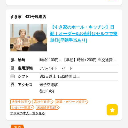
すき家 431号境港店
【すき家のホール・キッチン】日
勤｜オーダー&お会計はセルフで簡
単◎[早朝手当あり]
給与
時給1100円～【早朝】時給+200円 ※交通費支給
雇用形態
アルバイト・パート
シフト
週2日以上 1日2時間以上
アクセス
米子空港駅
徒歩14分
大学生歓迎
高校生歓迎
副業・Ｗワーク歓迎
シルバー歓迎
未経験者歓迎
すき家の求人一覧を見る
NEW