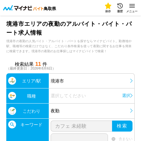
鳥取県
保存
履歴
メニュー
境港市エリアの夜勤のアルバイト・バイト・パ
ート求人情報
境港市の夜勤の人気バイト・アルバイト・パートを探すならマイナビバイト。勤務地や
駅、職種等の検索だけではなく、こだわり条件検索を使って夜勤に関するお仕事を簡単
に検索できます。境港市の夜勤のお仕事探しはマイナビバイトで検索！
11
検索結果
件
（最終更新日：2026年8月6日）
エリア/駅
境港市
選択してください
選択
職種
夜勤
こだわり
キーワード
検索
含まない