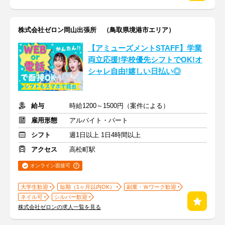
株式会社ゼロン岡山出張所 （鳥取県境港市エリア）
【アミューズメントSTAFF】学業
両立応援!学校優先シフトでOK!オ
シャレ自由!嬉しい日払い◎
給与
時給1200～1500円（案件による）
雇用形態
アルバイト・パート
シフト
週1日以上 1日4時間以上
アクセス
高松町駅
オンライン面接可
大学生歓迎
短期（1ヶ月以内OK）
副業・Ｗワーク歓迎
ネイル可
シルバー歓迎
株式会社ゼロンの求人一覧を見る