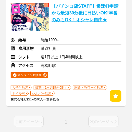
【パチンコ店STAFF】爆速◎申請
から最短30分後に日払いOK!早番
のみもOK！オシャレ自由★
給与
時給1200～
雇用形態
派遣社員
シフト
週1日以上 1日4時間以上
アクセス
高松町駅
オンライン面接可
大学生歓迎
短期（1ヶ月以内OK）
副業・Ｗワーク歓迎
ネイル可
シルバー歓迎
株式会社ゼロンの求人一覧を見る
1
前のページへ
次のページへ