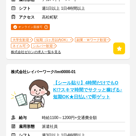
シフト
週1日以上 1日4時間以上
アクセス
高松町駅
オンライン面接可
大学生歓迎
短期（1ヶ月以内OK）
副業・Ｗワーク歓迎
ネイル可
シルバー歓迎
株式会社ゼロンの求人一覧を見る
株式会社レイバーワーク/lmt0000-01
【シール貼り】4時間だけでもO
K!?スキマ時間でサクッと稼げる♪
短期OK★日払いで即ゲット
給与
時給1100～1200円+交通費全額
雇用形態
派遣社員
シフト
週3日以上 1日4時間以上