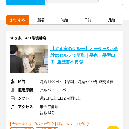
おすすめ
新着
時給
日給
月給
すき家 431号境港店
【すき家のクルー】オーダー&お会
計はセルフで簡単｜髪色・髪型自
由♪履歴書不要◎
給与
時給1100円～【早朝】時給+200円 ※交通費支給
雇用形態
アルバイト・パート
シフト
週2日以上 1日2時間以上
アクセス
米子空港駅
徒歩14分
大学生歓迎
高校生歓迎
副業・Ｗワーク歓迎