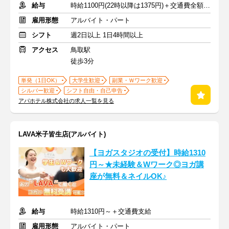
給与
時給1100円(22時以降は1375円)＋交通費全額支給
雇用形態
アルバイト・パート
シフト
週2日以上 1日4時間以上
アクセス
鳥取駅
徒歩3分
単発（1日OK）
大学生歓迎
副業・Ｗワーク歓迎
シルバー歓迎
シフト自由・自己申告
アパホテル株式会社の求人一覧を見る
LAVA米子皆生店(アルバイト)
【ヨガスタジオの受付】時給1310
円～★未経験＆Wワーク◎ヨガ講
座が無料＆ネイルOK♪
給与
時給1310円～＋交通費支給
雇用形態
アルバイト・パート