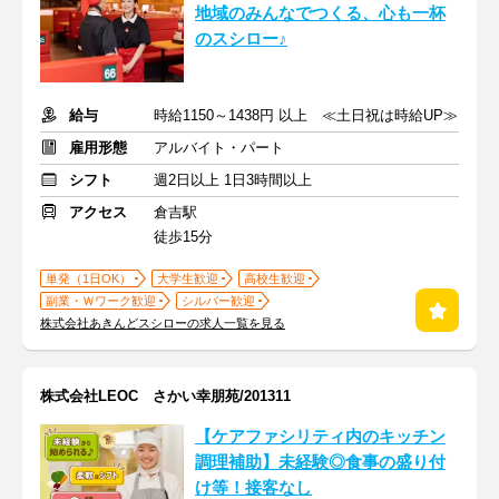
地域のみんなでつくる、心も一杯
のスシロー♪
給与
時給1150～1438円 以上 ≪土日祝は時給UP≫
雇用形態
アルバイト・パート
シフト
週2日以上 1日3時間以上
アクセス
倉吉駅
徒歩15分
単発（1日OK）
大学生歓迎
高校生歓迎
副業・Ｗワーク歓迎
シルバー歓迎
株式会社あきんどスシローの求人一覧を見る
株式会社LEOC さかい幸朋苑/201311
【ケアファシリティ内のキッチン
調理補助】未経験◎食事の盛り付
け等！接客なし