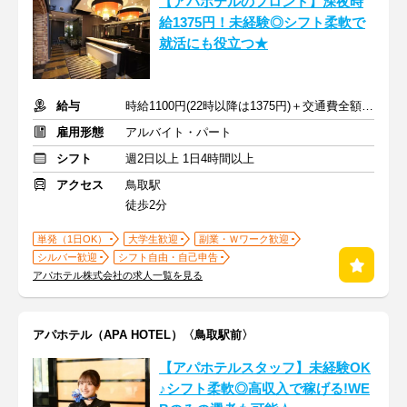
【アパホテルのフロント】深夜時
給1375円！未経験◎シフト柔軟で
就活にも役立つ★
給与
時給1100円(22時以降は1375円)＋交通費全額支給
雇用形態
アルバイト・パート
シフト
週2日以上 1日4時間以上
アクセス
鳥取駅
徒歩2分
単発（1日OK）
大学生歓迎
副業・Ｗワーク歓迎
シルバー歓迎
シフト自由・自己申告
アパホテル株式会社の求人一覧を見る
アパホテル（APA HOTEL）〈鳥取駅前〉
【アパホテルスタッフ】未経験OK
♪シフト柔軟◎高収入で稼げる!WE