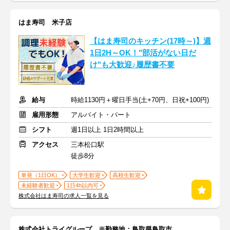
はま寿司 米子店
【はま寿司のキッチン(17時～)】週
1日2H～OK！"部活がない日だ
け"も大歓迎♪履歴書不要
給与
時給1130円＋曜日手当(土+70円、日祝+100円)
雇用形態
アルバイト・パート
シフト
週1日以上 1日2時間以上
アクセス
三本松口駅
徒歩8分
単発（1日OK）
大学生歓迎
高校生歓迎
未経験者歓迎
1日4h以内可
株式会社はま寿司の求人一覧を見る
株式会社トライグループ ※勤務地：鳥取県鳥取市