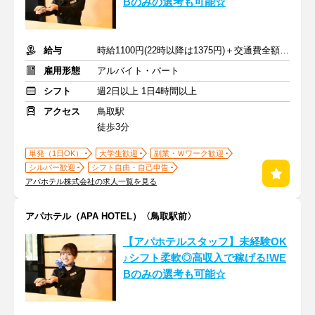
Bのみの選考も可能☆
給与
時給1100円(22時以降は1375円)＋交通費全額支給
雇用形態
アルバイト・パート
シフト
週2日以上 1日4時間以上
アクセス
鳥取駅
徒歩3分
単発（1日OK）
大学生歓迎
副業・Ｗワーク歓迎
シルバー歓迎
シフト自由・自己申告
アパホテル株式会社の求人一覧を見る
アパホテル（APA HOTEL）〈鳥取駅前〉
【アパホテルスタッフ】未経験OK
♪シフト柔軟◎高収入で稼げる!WE
Bのみの選考も可能☆