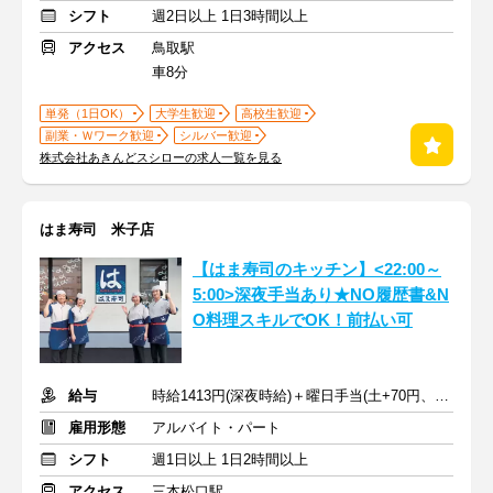
シフト
週2日以上 1日3時間以上
アクセス
鳥取駅
車8分
単発（1日OK）
大学生歓迎
高校生歓迎
副業・Ｗワーク歓迎
シルバー歓迎
株式会社あきんどスシローの求人一覧を見る
はま寿司 米子店
【はま寿司のキッチン】<22:00～
5:00>深夜手当あり★NO履歴書&N
O料理スキルでOK！前払い可
給与
時給1413円(深夜時給)＋曜日手当(土+70円、日祝+100円)
雇用形態
アルバイト・パート
シフト
週1日以上 1日2時間以上
アクセス
三本松口駅