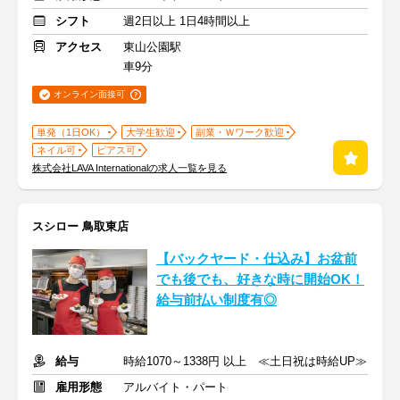
シフト
週2日以上 1日4時間以上
アクセス
東山公園駅
車9分
オンライン面接可
単発（1日OK）
大学生歓迎
副業・Ｗワーク歓迎
ネイル可
ピアス可
株式会社LAVA Internationalの求人一覧を見る
スシロー 鳥取東店
【バックヤード・仕込み】お盆前
でも後でも、好きな時に開始OK！
給与前払い制度有◎
給与
時給1070～1338円 以上 ≪土日祝は時給UP≫
雇用形態
アルバイト・パート