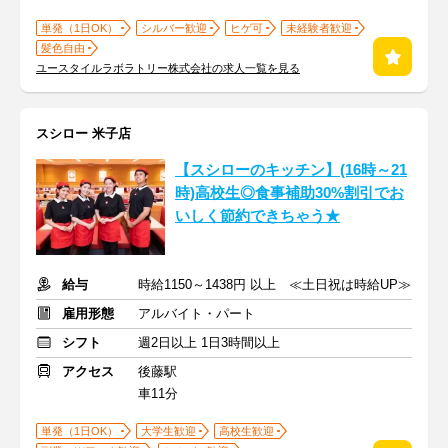
単発（1日OK）
シルバー歓迎
ヒゲ可
未経験者歓迎
髪色自由
ユースタイルラボラトリー株式会社の求人一覧を見る
スシロー 米子店
【スシローのキッチン】(16時～21
時)高校生◎食事補助30%割引でお
いしく節約できちゃう★
給与
時給1150～1438円 以上 ≪土日祝は時給UP≫
雇用形態
アルバイト・パート
シフト
週2日以上 1日3時間以上
アクセス
後藤駅
車11分
単発（1日OK）
大学生歓迎
高校生歓迎