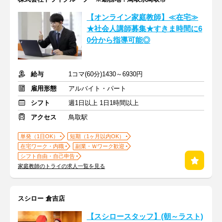
【オンライン家庭教師】≪在宅≫
★社会人講師募集★すきま時間に6
0分から指導可能◎
給与
1コマ(60分)1430～6930円
雇用形態
アルバイト・パート
シフト
週1日以上 1日1時間以上
アクセス
鳥取駅
単発（1日OK）
短期（1ヶ月以内OK）
在宅ワーク・内職
副業・Ｗワーク歓迎
シフト自由・自己申告
家庭教師のトライの求人一覧を見る
スシロー 倉吉店
【スシロースタッフ】(朝～ラスト)