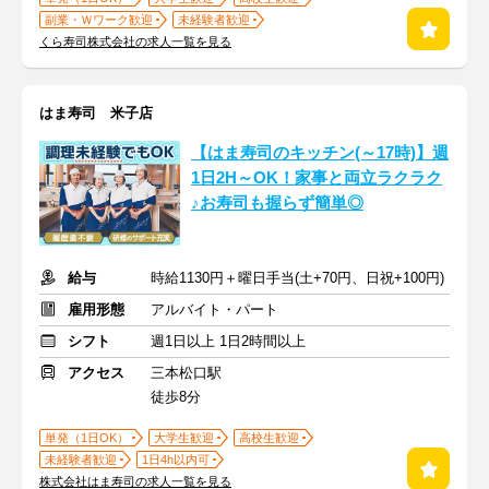
副業・Ｗワーク歓迎
未経験者歓迎
くら寿司株式会社の求人一覧を見る
はま寿司 米子店
【はま寿司のキッチン(～17時)】週
1日2H～OK！家事と両立ラクラク
♪お寿司も握らず簡単◎
給与
時給1130円＋曜日手当(土+70円、日祝+100円)
雇用形態
アルバイト・パート
シフト
週1日以上 1日2時間以上
アクセス
三本松口駅
徒歩8分
単発（1日OK）
大学生歓迎
高校生歓迎
未経験者歓迎
1日4h以内可
株式会社はま寿司の求人一覧を見る