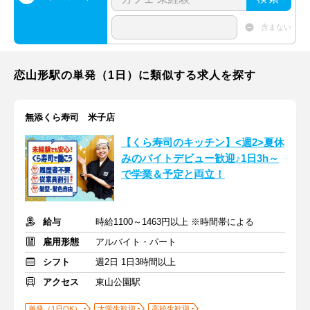
含まない
恋山形駅の単発（1日）に類似する求人を探す
無添くら寿司 米子店
【くら寿司のキッチン】<週2>夏休
みのバイトデビュー歓迎♪1日3h～
で学業＆予定と両立！
給与
時給1100～1463円以上 ※時間帯による
雇用形態
アルバイト・パート
シフト
週2日 1日3時間以上
アクセス
東山公園駅
単発（1日OK）
大学生歓迎
高校生歓迎