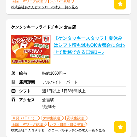
副業・Ｗワーク歓迎
シルバー歓迎
株式会社あきんどスシローの求人一覧を見る
ケンタッキーフライドチキン 倉吉店
【ケンタッキースタッフ】夏休み
はシフト増も減もOK★都合に合わ
せて勤務できる◎週1～♪
給与
時給1050円～
雇用形態
アルバイト・パート
シフト
週1日以上 1日3時間以上
アクセス
倉吉駅
徒歩9分
単発（1日OK）
大学生歓迎
高校生歓迎
副業・Ｗワーク歓迎
シフト自由・自己申告
株式会社ＴＡＮＡＢＥ グローバルキッチンの求人一覧を見る