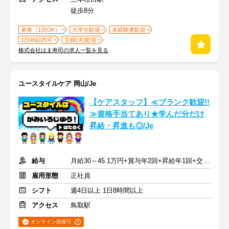
徒歩8分
単発（1日OK）
大学生歓迎
未経験者歓迎
1日4h以内可
主婦(夫)歓迎
株式会社はま寿司の求人一覧を見る
ユースタイルケア 岡山/Je
【ケアスタッフ】≪ブランク歓迎!!
≫資格手当てあり★学んだ分だけ
昇給・昇進も◎/Je
給与
月給30～45.1万円+賞与年2回+昇給年1回+交通費全額
雇用形態
正社員
シフト
週4日以上 1日8時間以上
アクセス
鳥取駅
オンライン面接可