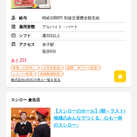
給与
時給1080円 別途交通費全額支給
雇用形態
アルバイト・パート
シフト
週3日以上
アクセス
余子駅
徒歩6分
2
あと
日
単発（1日OK）
大学生歓迎
副業・Ｗワーク歓迎
シルバー歓迎
未経験者歓迎
株式会社LEOCの求人一覧を見る
スシロー 倉吉店
【スシローのホール】(朝～ラスト)
地域のみんなでつくる、心も一杯
のスシロー♪