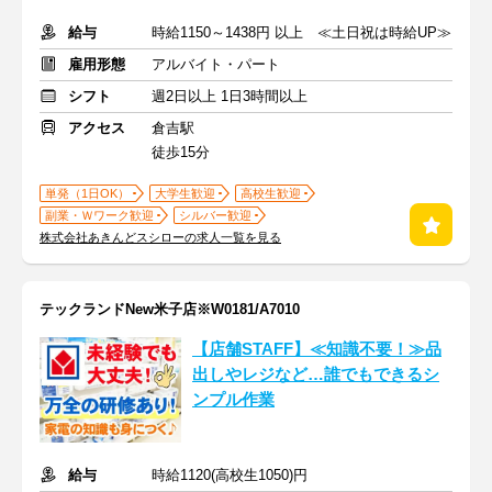
給与
時給1150～1438円 以上 ≪土日祝は時給UP≫
雇用形態
アルバイト・パート
シフト
週2日以上 1日3時間以上
アクセス
倉吉駅
徒歩15分
単発（1日OK）
大学生歓迎
高校生歓迎
副業・Ｗワーク歓迎
シルバー歓迎
株式会社あきんどスシローの求人一覧を見る
テックランドNew米子店※W0181/A7010
【店舗STAFF】≪知識不要！≫品
出しやレジなど…誰でもできるシ
ンプル作業
給与
時給1120(高校生1050)円