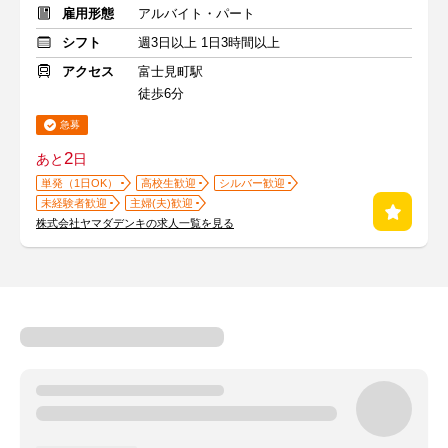
雇用形態
アルバイト・パート
シフト
週3日以上 1日3時間以上
アクセス
富士見町駅
徒歩6分
急募
2
あと
日
単発（1日OK）
高校生歓迎
シルバー歓迎
未経験者歓迎
主婦(夫)歓迎
株式会社ヤマダデンキの求人一覧を見る