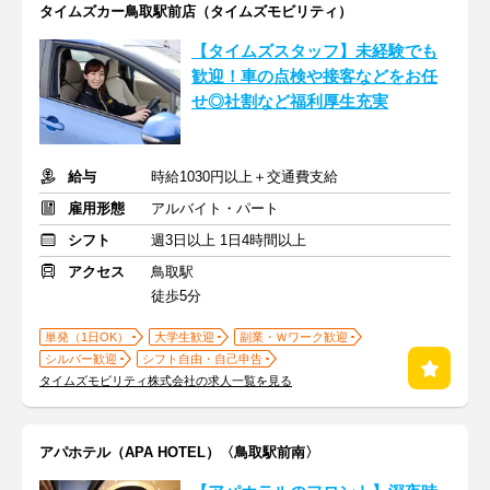
タイムズカー鳥取駅前店（タイムズモビリティ）
【タイムズスタッフ】未経験でも
歓迎！車の点検や接客などをお任
せ◎社割など福利厚生充実
給与
時給1030円以上＋交通費支給
雇用形態
アルバイト・パート
シフト
週3日以上 1日4時間以上
アクセス
鳥取駅
徒歩5分
単発（1日OK）
大学生歓迎
副業・Ｗワーク歓迎
シルバー歓迎
シフト自由・自己申告
タイムズモビリティ株式会社の求人一覧を見る
アパホテル（APA HOTEL）〈鳥取駅前南〉