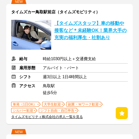
NEW
タイムズカー鳥取駅前店（タイムズモビリティ）
【タイムズスタッフ】車の移動や
接客など＊未経験OK！業界大手の
充実の福利厚生・社割あり
給与
時給1030円以上＋交通費支給
雇用形態
アルバイト・パート
シフト
週3日以上 1日4時間以上
アクセス
鳥取駅
徒歩5分
単発（1日OK）
大学生歓迎
副業・Ｗワーク歓迎
シルバー歓迎
シフト自由・自己申告
タイムズモビリティ株式会社の求人一覧を見る
NEW