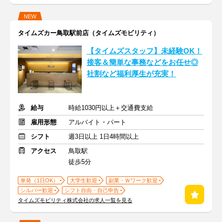
NEW
タイムズカー鳥取駅前店（タイムズモビリティ）
【タイムズスタッフ】未経験OK！
接客＆簡単な事務などをお任せ◎
社割など福利厚生が充実！
給与
時給1030円以上＋交通費支給
雇用形態
アルバイト・パート
シフト
週3日以上 1日4時間以上
アクセス
鳥取駅
徒歩5分
単発（1日OK）
大学生歓迎
副業・Ｗワーク歓迎
シルバー歓迎
シフト自由・自己申告
タイムズモビリティ株式会社の求人一覧を見る