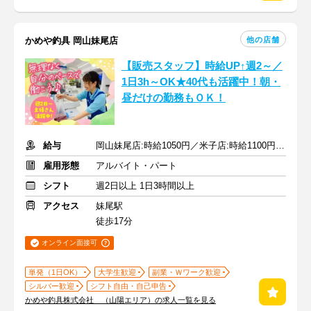
他の店舗
かめや釣具 岡山妹尾店
【販売スタッフ】時給UP↑週2～／
1日3h～OK★40代も活躍中！朝・
昼だけの勤務もＯＫ！
給与
岡山妹尾店:時給1050円／米子店:時給1100円★1分単位で時給支給
雇用形態
アルバイト・パート
シフト
週2日以上 1日3時間以上
アクセス
妹尾駅
徒歩17分
オンライン面接可
単発（1日OK）
大学生歓迎
副業・Ｗワーク歓迎
シルバー歓迎
シフト自由・自己申告
かめや釣具株式会社 （山陽エリア）の求人一覧を見る