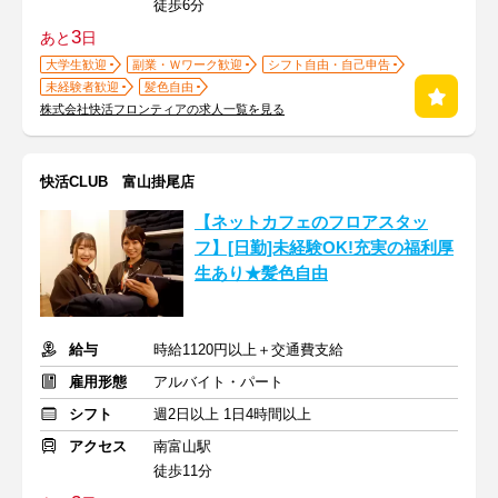
徒歩6分
3
あと
日
大学生歓迎
副業・Ｗワーク歓迎
シフト自由・自己申告
未経験者歓迎
髪色自由
株式会社快活フロンティアの求人一覧を見る
快活CLUB 富山掛尾店
【ネットカフェのフロアスタッ
フ】[日勤]未経験OK!充実の福利厚
生あり★髪色自由
給与
時給1120円以上＋交通費支給
雇用形態
アルバイト・パート
シフト
週2日以上 1日4時間以上
アクセス
南富山駅
徒歩11分