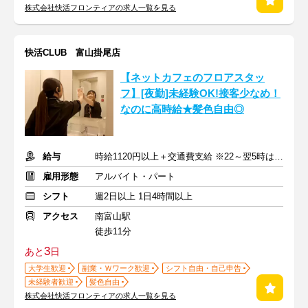
株式会社快活フロンティアの求人一覧を見る
快活CLUB 富山掛尾店
【ネットカフェのフロアスタッ
フ】[夜勤]未経験OK!接客少なめ！
なのに高時給★髪色自由◎
給与
時給1120円以上＋交通費支給 ※22～翌5時は時給1400円
雇用形態
アルバイト・パート
シフト
週2日以上 1日4時間以上
アクセス
南富山駅
徒歩11分
3
あと
日
大学生歓迎
副業・Ｗワーク歓迎
シフト自由・自己申告
未経験者歓迎
髪色自由
株式会社快活フロンティアの求人一覧を見る