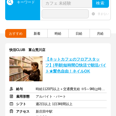
キーワード
検索
含まない
おすすめ
新着
時給
日給
月給
快活CLUB 富山荒川店
【ネットカフェのフロアスタッ
フ】[早朝]短時間◎快活で朝活バイ
ト★髪色自由！ネイルOK
給与
時給1120円以上＋交通費支給 ※5～9時は時給1170円
雇用形態
アルバイト・パート
シフト
週2日以上 1日3時間以上
アクセス
新庄田中駅