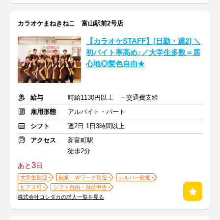
カラオケまねきねこ 富山駅前2号店
【カラオケSTAFF】[日勤・週2] ＼
初バイト率高め♪／大学生多数＝居
心地◎髪色自由★
給与
時給1130円以上 ＋交通費支給
雇用形態
アルバイト・パート
シフト
週2日 1日3時間以上
アクセス
新富町駅
徒歩2分
3
あと
日
大学生歓迎
副業・Ｗワーク歓迎
シルバー歓迎
ピアス可
シフト自由・自己申告
株式会社コシダカの求人一覧を見る