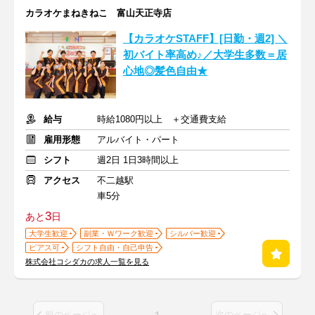
カラオケまねきねこ 富山天正寺店
【カラオケSTAFF】[日勤・週2] ＼
初バイト率高め♪／大学生多数＝居
心地◎髪色自由★
給与
時給1080円以上 ＋交通費支給
雇用形態
アルバイト・パート
シフト
週2日 1日3時間以上
アクセス
不二越駅
車5分
3
あと
日
大学生歓迎
副業・Ｗワーク歓迎
シルバー歓迎
ピアス可
シフト自由・自己申告
株式会社コシダカの求人一覧を見る
前のページへ
次のページへ