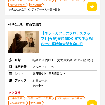
大学生歓迎
副業・Ｗワーク歓迎
シフト自由・自己申告
未経験者歓迎
髪色自由
株式会社快活フロンティアの求人一覧を見る
快活CLUB 富山荒川店
【ネットカフェのフロアスタッ
フ】[夜勤]短時間OK!接客少なめ!
なのに高時給★髪色自由◎
給与
時給1120円以上＋交通費支給 ※22～翌5時は時給1400円
雇用形態
アルバイト・パート
シフト
週2日以上 1日3時間以上
アクセス
新庄田中駅
徒歩6分
3
あと
日
大学生歓迎
副業・Ｗワーク歓迎
シフト自由・自己申告
未経験者歓迎
髪色自由