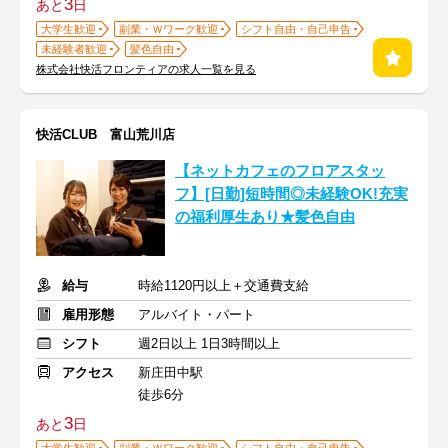
3
あと
日
大学生歓迎
副業・Ｗワーク歓迎
シフト自由・自己申告
未経験者歓迎
髪色自由
株式会社快活フロンティアの求人一覧を見る
快活CLUB 富山荒川店
【ネットカフェのフロアスタッ
フ】[日勤]短時間◎未経験OK!充実
の福利厚生あり★髪色自由
給与
時給1120円以上＋交通費支給
雇用形態
アルバイト・パート
シフト
週2日以上 1日3時間以上
アクセス
新庄田中駅
徒歩6分
3
あと
日