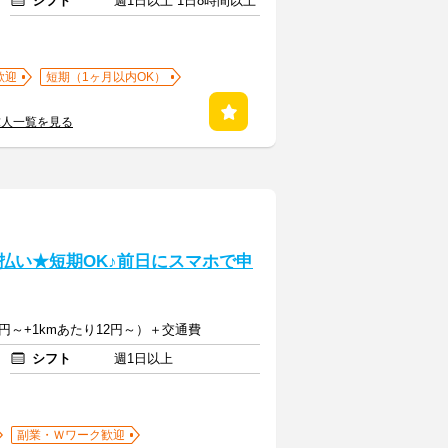
シフト
週1日以上 1日8時間以上
歓迎
短期（1ヶ月以内OK）
求人一覧を見る
払い★短期OK♪前日にスマホで申
円～+1kmあたり12円～）＋交通費
シフト
週1日以上
副業・Ｗワーク歓迎