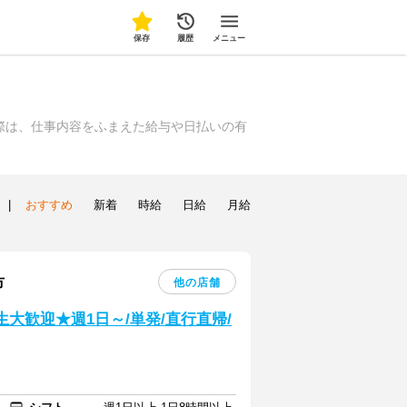
保存
履歴
メニュー
際は、仕事内容をふまえた給与や日払いの有
|
おすすめ
新着
時給
日給
月給
市
他の店舗
大歓迎★週1日～/単発/直行直帰/