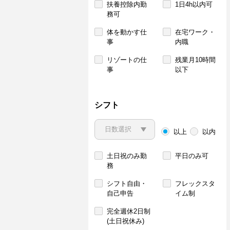
扶養控除内勤
1日4h以内可
務可
体を動かす仕
在宅ワーク・
事
内職
リゾートの仕
残業月10時間
事
以下
シフト
以上
以内
土日祝のみ勤
平日のみ可
務
シフト自由・
フレックスタ
自己申告
イム制
完全週休2日制
(土日祝休み)