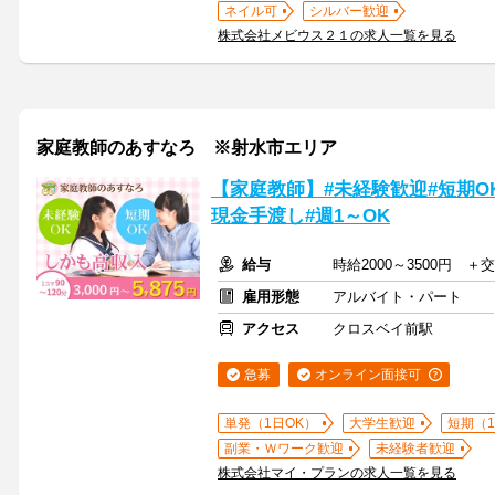
ネイル可
シルバー歓迎
株式会社メビウス２１の求人一覧を見る
家庭教師のあすなろ ※射水市エリア
【家庭教師】#未経験歓迎#短期OK
現金手渡し#週1～OK
給与
時給2000～3500円 
雇用形態
アルバイト・パート
アクセス
クロスベイ前駅
急募
オンライン面接可
単発（1日OK）
大学生歓迎
短期（
副業・Ｗワーク歓迎
未経験者歓迎
株式会社マイ・プランの求人一覧を見る