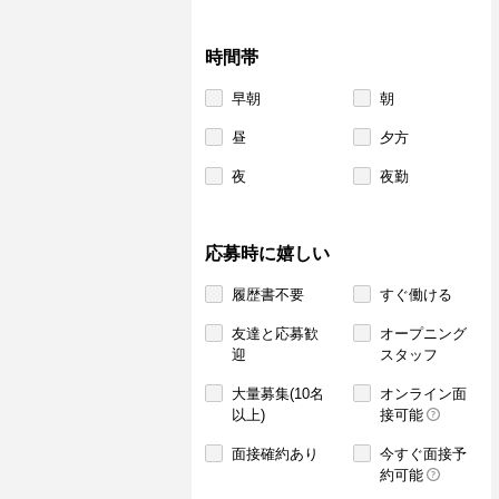
時間帯
早朝
朝
昼
夕方
夜
夜勤
応募時に嬉しい
履歴書不要
すぐ働ける
友達と応募歓
オープニング
迎
スタッフ
大量募集(10名
オンライン面
以上)
接可能
面接確約あり
今すぐ面接予
約可能