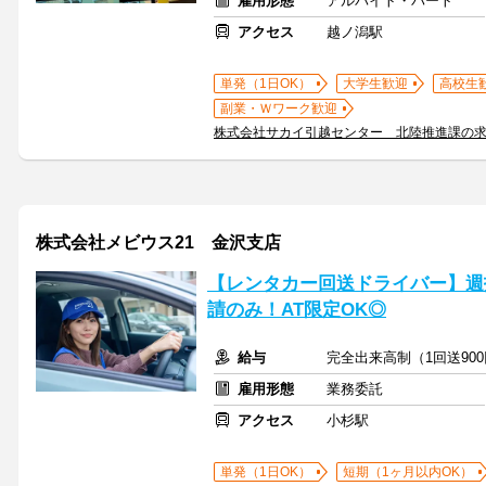
雇用形態
アルバイト・パート
アクセス
越ノ潟駅
単発（1日OK）
大学生歓迎
高校生
副業・Ｗワーク歓迎
株式会社サカイ引越センター 北陸推進課の
株式会社メビウス21 金沢支店
【レンタカー回送ドライバー】週
請のみ！AT限定OK◎
給与
完全出来高制（1回送900
雇用形態
業務委託
アクセス
小杉駅
単発（1日OK）
短期（1ヶ月以内OK）