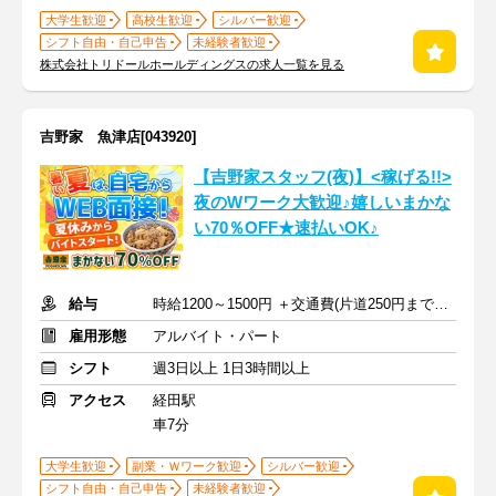
大学生歓迎
高校生歓迎
シルバー歓迎
シフト自由・自己申告
未経験者歓迎
株式会社トリドールホールディングスの求人一覧を見る
吉野家 魚津店[043920]
【吉野家スタッフ(夜)】<稼げる!!>
夜のWワーク大歓迎♪嬉しいまかな
い70％OFF★速払いOK♪
給与
時給1200～1500円 ＋交通費(片道250円まで支給)
雇用形態
アルバイト・パート
シフト
週3日以上 1日3時間以上
アクセス
経田駅
車7分
大学生歓迎
副業・Ｗワーク歓迎
シルバー歓迎
シフト自由・自己申告
未経験者歓迎