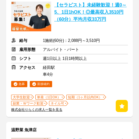
【セラピスト】未経験歓迎！週0～
5、1日1hOK！◎最高収入3510円
（60分）平均月収33万円
給与
1施術(60分)：2,088円～3,510円
雇用形態
アルバイト・パート
シフト
週1日以上 1日1時間以上
アクセス
経田駅
車4分
急募
面接確約
大学生歓迎
単発（1日OK）
短期（1ヶ月以内OK）
副業・Ｗワーク歓迎
ネイル可
株式会社りらくの求人一覧を見る
温野菜 魚津店