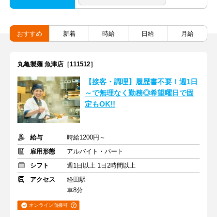
おすすめ
新着
時給
日給
月給
丸亀製麺 魚津店［111512］
【接客・調理】履歴書不要！週1日
～で無理なく勤務◎希望曜日で固
定もOK!!
給与
時給1200円～
雇用形態
アルバイト・パート
シフト
週1日以上 1日2時間以上
アクセス
経田駅
車8分
オンライン面接可