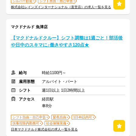
シルバー歓迎
シフト自由・自己申告
株式会社レインズインターナショナル（直営店）の求人一覧を見る
マクドナルド 魚津店
【マクドナルドクルー】シフト調整は1週ごと！部活後
や日中のスキマに♪働きやすさ120点★
給与
時給1100円～
雇用形態
アルバイト・パート
シフト
週1日以上 1日2時間以上
アクセス
経田駅
車8分
シフト自由・自己申告
髪色自由
1日4h以内可
扶養控除内勤務可
社会保険完備
日本マクドナルド株式会社の求人一覧を見る