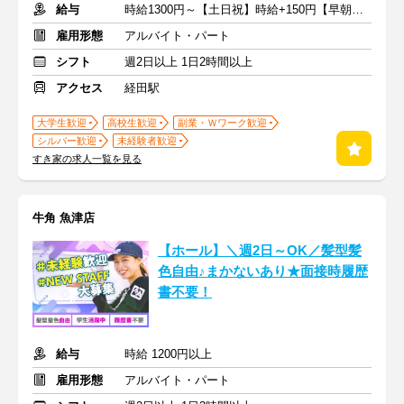
給与
時給1300円～【土日祝】時給+150円【早朝】時給+150円
雇用形態
アルバイト・パート
シフト
週2日以上 1日2時間以上
アクセス
経田駅
大学生歓迎
高校生歓迎
副業・Ｗワーク歓迎
シルバー歓迎
未経験者歓迎
すき家の求人一覧を見る
牛角 魚津店
【ホール】＼週2日～OK／髪型髪
色自由♪まかないあり★面接時履歴
書不要！
給与
時給 1200円以上
雇用形態
アルバイト・パート