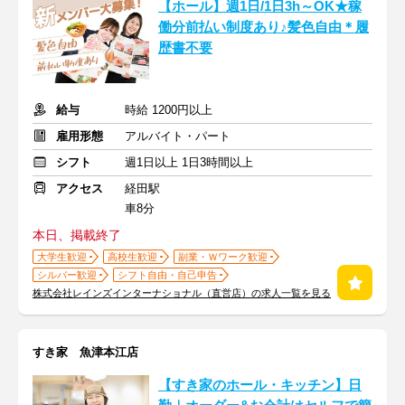
【ホール】週1日/1日3h～OK★稼
働分前払い制度あり♪髪色自由＊履
歴書不要
給与
時給 1200円以上
雇用形態
アルバイト・パート
シフト
週1日以上 1日3時間以上
アクセス
経田駅
車8分
本日、掲載終了
大学生歓迎
高校生歓迎
副業・Ｗワーク歓迎
シルバー歓迎
シフト自由・自己申告
株式会社レインズインターナショナル（直営店）の求人一覧を見る
すき家 魚津本江店
【すき家のホール・キッチン】日