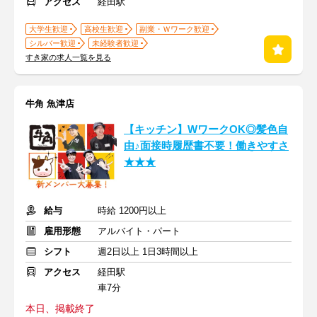
アクセス
経田駅
大学生歓迎
高校生歓迎
副業・Ｗワーク歓迎
シルバー歓迎
未経験者歓迎
すき家の求人一覧を見る
牛角 魚津店
【キッチン】WワークOK◎髪色自
由♪面接時履歴書不要！働きやすさ
★★★
給与
時給 1200円以上
雇用形態
アルバイト・パート
シフト
週2日以上 1日3時間以上
アクセス
経田駅
車7分
本日、掲載終了