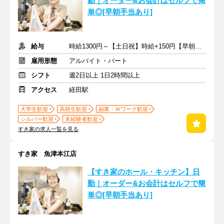
勤｜オーダー&お会計はセルフで簡
単◎[早朝手当あり]
給与
時給1300円～【土日祝】時給+150円【早朝】時給+150円
雇用形態
アルバイト・パート
シフト
週2日以上 1日2時間以上
アクセス
経田駅
大学生歓迎
高校生歓迎
副業・Ｗワーク歓迎
シルバー歓迎
未経験者歓迎
すき家の求人一覧を見る
すき家 魚津本江店
【すき家のホール・キッチン】日
勤｜オーダー&お会計はセルフで簡
単◎[早朝手当あり]