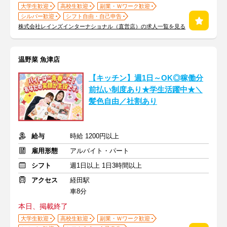
大学生歓迎
高校生歓迎
副業・Ｗワーク歓迎
シルバー歓迎
シフト自由・自己申告
株式会社レインズインターナショナル（直営店）の求人一覧を見る
温野菜 魚津店
【キッチン】週1日～OK◎稼働分
前払い制度あり★学生活躍中★＼
髪色自由／社割あり
給与
時給 1200円以上
雇用形態
アルバイト・パート
シフト
週1日以上 1日3時間以上
アクセス
経田駅
車8分
本日、掲載終了
大学生歓迎
高校生歓迎
副業・Ｗワーク歓迎