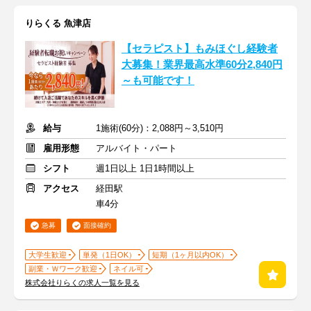
りらくる 魚津店
【セラピスト】もみほぐし経験者
大募集！業界最高水準60分2,840円
～も可能です！
給与
1施術(60分)：2,088円～3,510円
雇用形態
アルバイト・パート
シフト
週1日以上 1日1時間以上
アクセス
経田駅
車4分
急募
面接確約
大学生歓迎
単発（1日OK）
短期（1ヶ月以内OK）
副業・Ｗワーク歓迎
ネイル可
株式会社りらくの求人一覧を見る