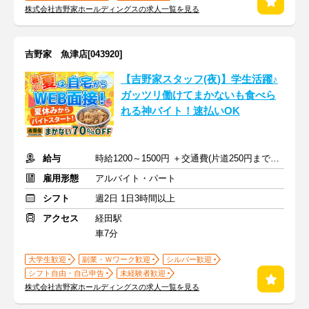
株式会社吉野家ホールディングスの求人一覧を見る
吉野家 魚津店[043920]
【吉野家スタッフ(夜)】学生活躍♪
ガッツリ働けてまかないも食べら
れる神バイト！速払いOK
給与
時給1200～1500円 ＋交通費(片道250円まで支給)
雇用形態
アルバイト・パート
シフト
週2日 1日3時間以上
アクセス
経田駅
車7分
大学生歓迎
副業・Ｗワーク歓迎
シルバー歓迎
シフト自由・自己申告
未経験者歓迎
株式会社吉野家ホールディングスの求人一覧を見る