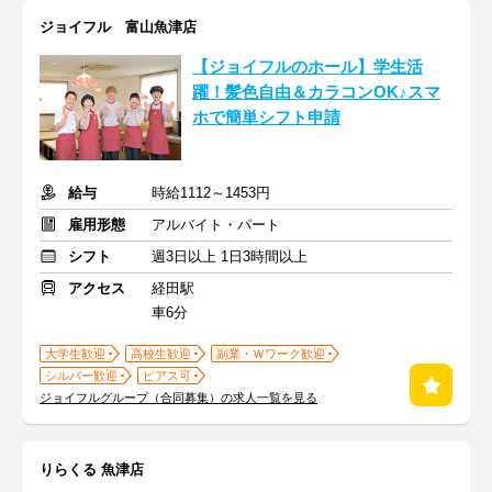
ジョイフル 富山魚津店
【ジョイフルのホール】学生活
躍！髪色自由＆カラコンOK♪スマ
ホで簡単シフト申請
給与
時給1112～1453円
雇用形態
アルバイト・パート
シフト
週3日以上 1日3時間以上
アクセス
経田駅
車6分
大学生歓迎
高校生歓迎
副業・Ｗワーク歓迎
シルバー歓迎
ピアス可
ジョイフルグループ（合同募集）の求人一覧を見る
りらくる 魚津店