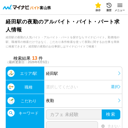
富山県
保存
履歴
メニュー
経田駅の夜勤のアルバイト・バイト・パート求
人情報
経田駅の夜勤の人気バイト・アルバイト・パートを探すならマイナビバイト。勤務地や
駅、職種等の検索だけではなく、こだわり条件検索を使って夜勤に関するお仕事を簡単
に検索できます。経田駅の夜勤のお仕事探しはマイナビバイトで検索！
13
検索結果
件
（最終更新日：2026年8月5日）
エリア/駅
経田駅
選択してください
選択
職種
夜勤
こだわり
キーワード
検索
含まない