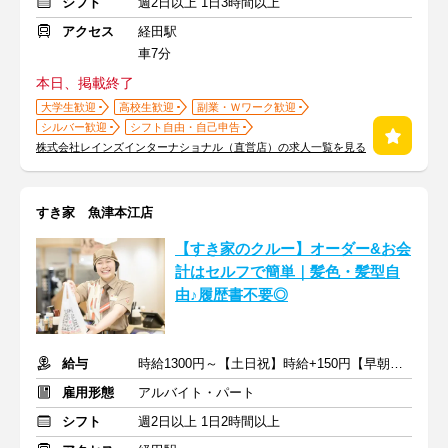
シフト
週2日以上 1日3時間以上
アクセス
経田駅
車7分
本日、掲載終了
大学生歓迎
高校生歓迎
副業・Ｗワーク歓迎
シルバー歓迎
シフト自由・自己申告
株式会社レインズインターナショナル（直営店）の求人一覧を見る
すき家 魚津本江店
【すき家のクルー】オーダー&お会
計はセルフで簡単｜髪色・髪型自
由♪履歴書不要◎
給与
時給1300円～【土日祝】時給+150円【早朝】時給+150円
雇用形態
アルバイト・パート
シフト
週2日以上 1日2時間以上