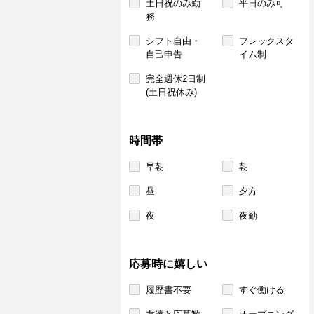
土日祝のみ勤
平日のみ可
務
シフト自由・
フレックスタ
自己申告
イム制
完全週休2日制
(土日祝休み)
時間帯
早朝
朝
昼
夕方
夜
夜勤
応募時に嬉しい
履歴書不要
すぐ働ける