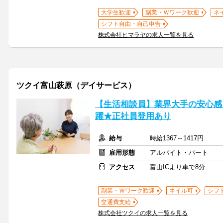
大学生歓迎
副業・Ｗワーク歓迎
ネ
シフト自由・自己申告
株式会社ヒマラヤの求人一覧を見る
ツクイ富山萩原（デイサービス）
【生活相談員】業界大手の安心感
躍★正社員登用あり
給与
時給1367～1417円
雇用形態
アルバイト・パート
アクセス
富山ICより車で8分
副業・Ｗワーク歓迎
ネイル可
シフ
交通費支給
株式会社ツクイの求人一覧を見る