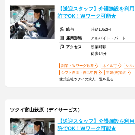
【送迎スタッフ】介護施設を利用
許でOK！Wワーク可能★
給与
時給1062円
雇用形態
アルバイト・パート
アクセス
朝菜町駅
徒歩14分
副業・Ｗワーク歓迎
ネイル可
シル
シフト自由・自己申告
主婦(夫)歓迎
株式会社ツクイの求人一覧を見る
ツクイ富山萩原（デイサービス）
【送迎スタッフ】介護施設を利用
許でOK！Wワーク可能★