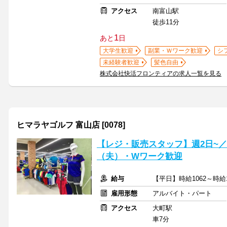
アクセス
南富山駅
徒歩11分
1
あと
日
大学生歓迎
副業・Ｗワーク歓迎
シ
未経験者歓迎
髪色自由
株式会社快活フロンティアの求人一覧を見る
ヒマラヤゴルフ 富山店 [0078]
【レジ・販売スタッフ】週2日~／
（夫）・Wワーク歓迎
給与
【平日】時給1062～時給1
雇用形態
アルバイト・パート
アクセス
大町駅
車7分