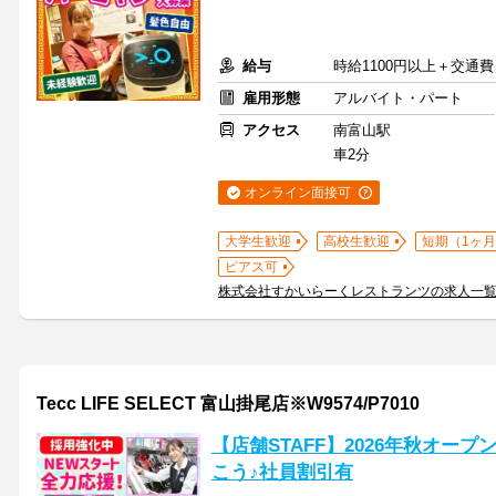
給与
時給1100円以上＋交通費
雇用形態
アルバイト・パート
アクセス
南富山駅
車2分
オンライン面接可
大学生歓迎
高校生歓迎
短期（1ヶ月
ピアス可
株式会社すかいらーくレストランツの求人一
Tecc LIFE SELECT 富山掛尾店※W9574/P7010
【店舗STAFF】2026年秋オー
こう♪社員割引有