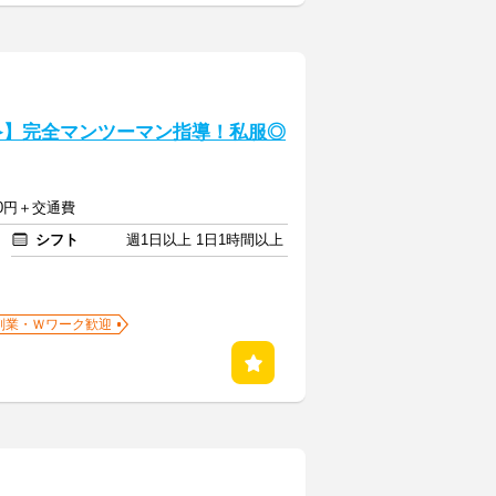
≫】完全マンツーマン指導！私服◎
500円＋交通費
シフト
週1日以上 1日1時間以上
副業・Ｗワーク歓迎