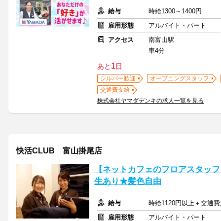
給与
時給1300～1400円
雇用形態
アルバイト・パート
アクセス
南富山駅
車4分
1
あと
日
シルバー歓迎
オープニングスタッフ
交通費支給
株式会社ヤマダデンキの求人一覧を見る
快活CLUB 富山掛尾店
【ネットカフェのフロアスタッフ】
生あり★髪色自由
給与
時給1120円以上＋交通
雇用形態
アルバイト・パート