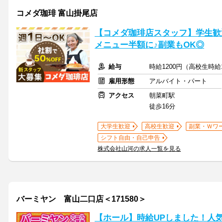
コメダ珈琲 富山掛尾店
【コメダ珈琲店スタッフ】学生歓
メニュー半額に♪副業もOK◎
給与
時給1200円（高校生時給
雇用形態
アルバイト・パート
アクセス
朝菜町駅
徒歩16分
大学生歓迎
高校生歓迎
副業・Ｗワ
シフト自由・自己申告
株式会社山河の求人一覧を見る
バーミヤン 富山二口店＜171580＞
【ホール】時給UPしました！人