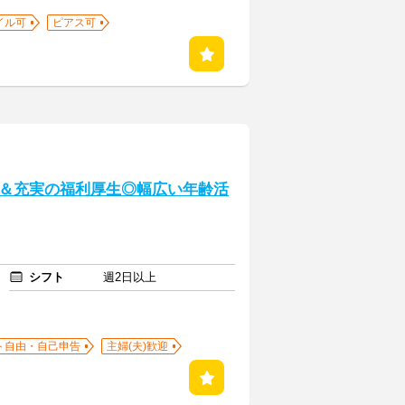
イル可
ピアス可
＆充実の福利厚生◎幅広い年齢活
シフト
週2日以上
ト自由・自己申告
主婦(夫)歓迎