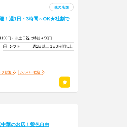
他の店舗
迎！週1日・3時間～OK★社割で
1150円）※土日祝は時給＋50円
シフト
週1日以上 1日3時間以上
ーク歓迎
シルバー歓迎
気中華のお店！髪色自由