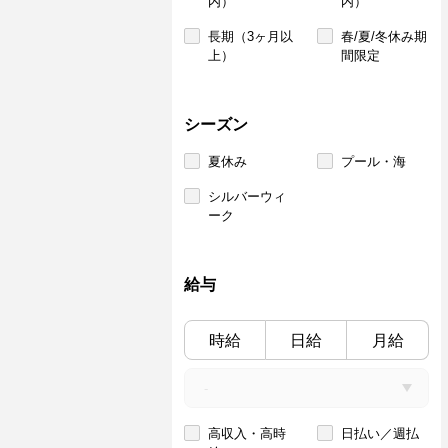
内）
内）
長期（3ヶ月以
春/夏/冬休み期
上）
間限定
シーズン
夏休み
プール・海
シルバーウィ
ーク
給与
時給
日給
月給
高収入・高時
日払い／週払