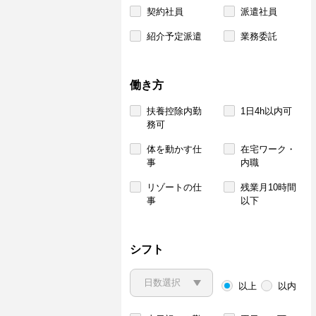
契約社員
派遣社員
紹介予定派遣
業務委託
働き方
扶養控除内勤
1日4h以内可
務可
体を動かす仕
在宅ワーク・
事
内職
リゾートの仕
残業月10時間
事
以下
シフト
以上
以内