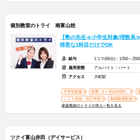
個別教室のトライ 南富山校
【塾の先生≪小学生対象/理数系
得意な1科目だけでOK
給与
1コマ(60分)：1350～2
雇用形態
アルバイト・パート
アクセス
大町駅
大学生歓迎
短期（1ヶ月以内OK）
シフト自由・自己申告
未経験者歓迎
家庭教師のトライの求人一覧を見る
ツクイ富山赤田（デイサービス）