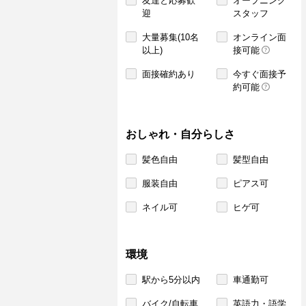
友達と応募歓
オープニング
迎
スタッフ
大量募集(10名
オンライン面
以上)
接可能
面接確約あり
今すぐ面接予
約可能
おしゃれ・自分らしさ
髪色自由
髪型自由
服装自由
ピアス可
ネイル可
ヒゲ可
環境
駅から5分以内
車通勤可
バイク/自転車
英語力・語学