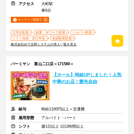
アクセス
大町駅
車6分
オンライン面接可
大学生歓迎
副業・Ｗワーク歓迎
シルバー歓迎
シフト自由・自己申告
未経験者歓迎
株式会社ゆで太郎システムの求人一覧を見る
バーミヤン 富山二口店＜171580＞
【ホール】時給UPしました！人気
中華のお店！髪色自由
給与
時給1100円以上＋交通費
雇用形態
アルバイト・パート
シフト
週1日以上 1日2時間以上