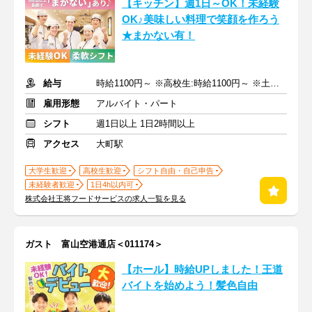
【キッチン】週1日～OK！未経験
OK♪美味しい料理で笑顔を作ろう
★まかない有！
給与
時給1100円～ ※高校生:時給1100円～ ※土日祝+200円
雇用形態
アルバイト・パート
シフト
週1日以上 1日2時間以上
アクセス
大町駅
大学生歓迎
高校生歓迎
シフト自由・自己申告
未経験者歓迎
1日4h以内可
株式会社王将フードサービスの求人一覧を見る
ガスト 富山空港通店＜011174＞
【ホール】時給UPしました！王道
バイトを始めよう！髪色自由