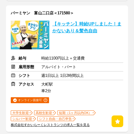
バーミヤン 富山二口店＜171580＞
【キッチン】時給UPしました！ま
かないあり＆髪色自由
給与
時給1100円以上＋交通費
雇用形態
アルバイト・パート
シフト
週1日以上 1日2時間以上
アクセス
大町駅
車2分
オンライン面接可
大学生歓迎
高校生歓迎
短期（1ヶ月以内OK）
シルバー歓迎
シフト自由・自己申告
株式会社すかいらーくレストランツの求人一覧を見る