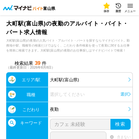
富山県
保存
履歴
メニュー
大町駅(富山県)の夜勤のアルバイト・バイト・
パート求人情報
大町駅(富山県)の夜勤の人気バイト・アルバイト・パートを探すならマイナビバイト。勤
務地や駅、職種等の検索だけではなく、こだわり条件検索を使って夜勤に関するお仕事
を簡単に検索できます。大町駅(富山県)の夜勤のお仕事探しはマイナビバイトで検索！
39
検索結果
件
（最終更新日：2026年8月8日）
エリア/駅
大町駅(富山県)
選択してください
選択
職種
夜勤
こだわり
キーワード
検索
含まない