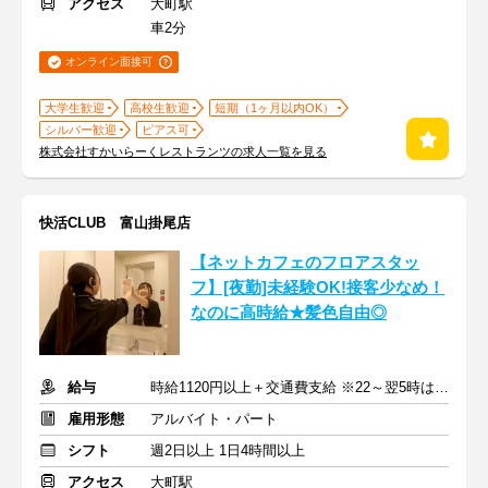
アクセス
大町駅
車2分
オンライン面接可
大学生歓迎
高校生歓迎
短期（1ヶ月以内OK）
シルバー歓迎
ピアス可
株式会社すかいらーくレストランツの求人一覧を見る
快活CLUB 富山掛尾店
【ネットカフェのフロアスタッ
フ】[夜勤]未経験OK!接客少なめ！
なのに高時給★髪色自由◎
給与
時給1120円以上＋交通費支給 ※22～翌5時は時給1400円
雇用形態
アルバイト・パート
シフト
週2日以上 1日4時間以上
アクセス
大町駅