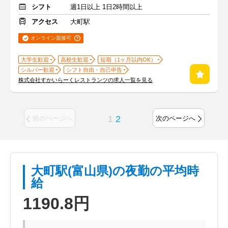
シフト
週1日以上 1日2時間以上
アクセス
大町駅
オンライン面接可
大学生歓迎
高校生歓迎
短期（1ヶ月以内OK）
シルバー歓迎
シフト自由・自己申告
株式会社すかいらーくレストランツの求人一覧を見る
1
2
前のページへ
次のページへ
大町駅(富山県)の夜勤の平均時
給
1190.8円