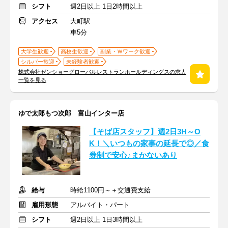
シフト
週2日以上 1日2時間以上
アクセス
大町駅
車5分
大学生歓迎
高校生歓迎
副業・Ｗワーク歓迎
シルバー歓迎
未経験者歓迎
株式会社ゼンショーグローバルレストランホールディングスの求人
一覧を見る
ゆで太郎もつ次郎 富山インター店
【そば店スタッフ】週2日3H～O
K！＼いつもの家事の延長で◎／食
券制で安心♪まかないあり
給与
時給1100円～＋交通費支給
雇用形態
アルバイト・パート
シフト
週2日以上 1日3時間以上