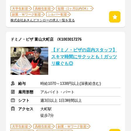
大学生歓迎
高校生歓迎
短期（1ヶ月以内OK）
副業・Ｗワーク歓迎
シルバー歓迎
株式会社あきんどスシローの求人一覧を見る
ドミノ・ピザ 富山大町店 /X1003017276
【ドミノ・ピザの店内スタッフ】
スキマ時間にサクッとも！ガッツ
リ稼ぐも◎
給与
時給1070～1338円以上(深夜給含む)
雇用形態
アルバイト・パート
シフト
週3日以上 1日3時間以上
アクセス
大町駅
徒歩7分
大学生歓迎
高校生歓迎
副業・Ｗワーク歓迎