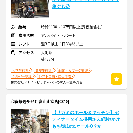
稼ぐも◎
給与
時給1100～1375円以上(深夜給含む)
雇用形態
アルバイト・パート
シフト
週3日以上 1日3時間以上
アクセス
大町駅
徒歩7分
大学生歓迎
高校生歓迎
副業・Ｗワーク歓迎
シルバー歓迎
シフト自由・自己申告
株式会社ドミノ・ピザジャパンの求人一覧を見る
和食麺処サガミ 富山山室店[0340]
【サガミのホール＆キッチン】≪
ディナータイム採用≫未経験/かけ
もち/週1etc.オールOK★