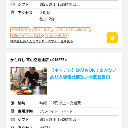
シフト
週2日以上 1日3時間以上
アクセス
大町駅
徒歩12分
大学生歓迎
高校生歓迎
短期（1ヶ月以内OK）
副業・Ｗワーク歓迎
シルバー歓迎
株式会社あきんどスシローの求人一覧を見る
から好し 富山空港通店＜018277＞
【キッチン】短期もOK！まかない
あり＆稼働分前払い☆髪色自由
給与
時給1112円以上＋交通費
雇用形態
アルバイト・パート
シフト
週1日以上 1日2時間以上
アクセス
大町駅