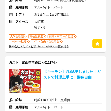
給与
時給1070～1338円以上(深夜給含む)
雇用形態
アルバイト・パート
シフト
週3日以上 1日3時間以上
アクセス
大町駅
徒歩7分
大学生歓迎
高校生歓迎
副業・Ｗワーク歓迎
シルバー歓迎
シフト自由・自己申告
株式会社ドミノ・ピザジャパンの求人一覧を見る
ガスト 富山空港通店＜011174＞
【キッチン】時給UPしました！ガ
ストで料理上手に！髪色自由
給与
時給1100円以上＋交通費
雇用形態
アルバイト・パート