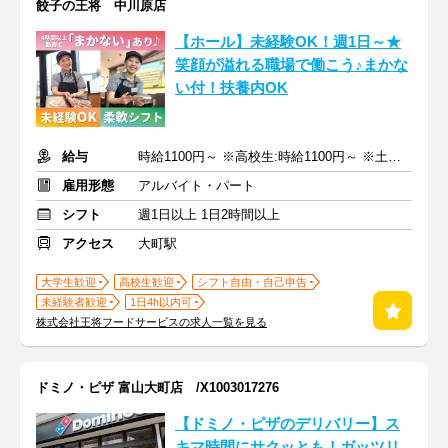
餃子の王将 中川原店
【ホール】未経験OK！週1日～★
笑顔が溢れる職場で働こう♪まかな
い付！扶養内OK
給与
時給1100円～ ※高校生:時給1100円～ ※土日祝+200円
雇用形態
アルバイト・パート
シフト
週1日以上 1日2時間以上
アクセス
大町駅
大学生歓迎
高校生歓迎
シフト自由・自己申告
未経験者歓迎
1日4h以内可
株式会社王将フードサービスの求人一覧を見る
ドミノ・ピザ 富山大町店 /X1003017276
【ドミノ・ピザのデリバリー】ス
キマ時間にサクッとも！ガッツリ