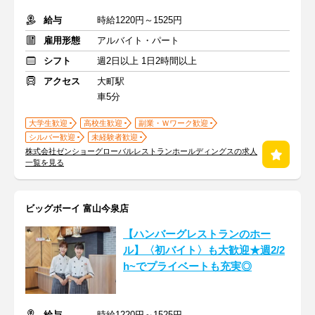
給与
時給1220円～1525円
雇用形態
アルバイト・パート
シフト
週2日以上 1日2時間以上
アクセス
大町駅
車5分
大学生歓迎
高校生歓迎
副業・Ｗワーク歓迎
シルバー歓迎
未経験者歓迎
株式会社ゼンショーグローバルレストランホールディングスの求人
一覧を見る
ビッグボーイ 富山今泉店
【ハンバーグレストランのホー
ル】〈初バイト〉も大歓迎★週2/2
h~でプライベートも充実◎
給与
時給1220円～1525円