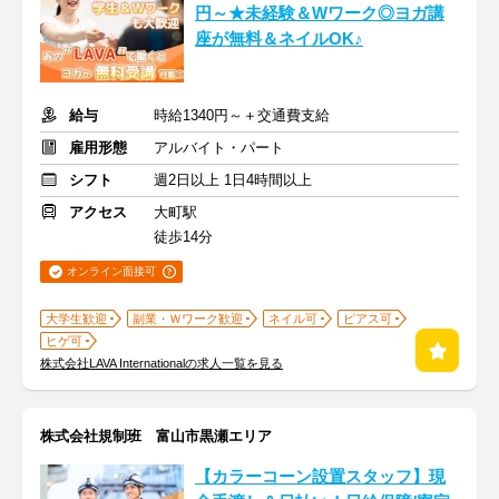
円～★未経験＆Wワーク◎ヨガ講
座が無料＆ネイルOK♪
給与
時給1340円～＋交通費支給
雇用形態
アルバイト・パート
シフト
週2日以上 1日4時間以上
アクセス
大町駅
徒歩14分
オンライン面接可
大学生歓迎
副業・Ｗワーク歓迎
ネイル可
ピアス可
ヒゲ可
株式会社LAVA Internationalの求人一覧を見る
株式会社規制班 富山市黒瀬エリア
【カラーコーン設置スタッフ】現