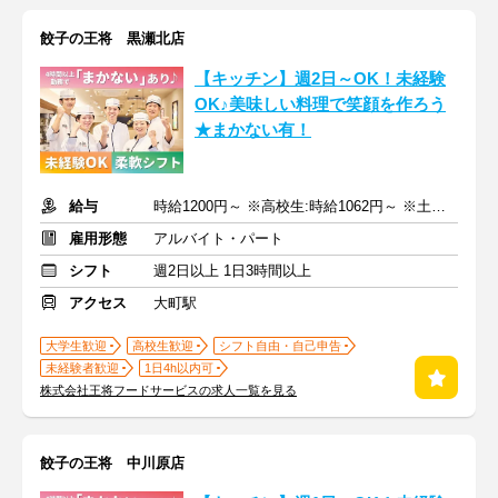
餃子の王将 黒瀬北店
【キッチン】週2日～OK！未経験
OK♪美味しい料理で笑顔を作ろう
★まかない有！
給与
時給1200円～ ※高校生:時給1062円～ ※土日祝+100円
雇用形態
アルバイト・パート
シフト
週2日以上 1日3時間以上
アクセス
大町駅
大学生歓迎
高校生歓迎
シフト自由・自己申告
未経験者歓迎
1日4h以内可
株式会社王将フードサービスの求人一覧を見る
餃子の王将 中川原店