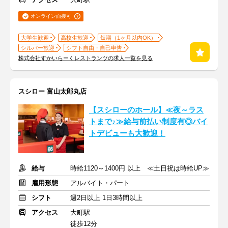
オンライン面接可
大学生歓迎
高校生歓迎
短期（1ヶ月以内OK）
シルバー歓迎
シフト自由・自己申告
株式会社すかいらーくレストランツの求人一覧を見る
スシロー 富山太郎丸店
【スシローのホール】≪夜～ラス
トまで♪≫給与前払い制度有◎バイ
トデビューも大歓迎！
給与
時給1120～1400円 以上 ≪土日祝は時給UP≫
雇用形態
アルバイト・パート
シフト
週2日以上 1日3時間以上
アクセス
大町駅
徒歩12分