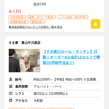
徒歩13分
1
あと
日
大学生歓迎
副業・Ｗワーク歓迎
シフト自由・自己申告
未経験者歓迎
髪色自由
株式会社快活フロンティアの求人一覧を見る
すき家 富山中川原店
【すき家のホール・キッチン】日
勤｜オーダー&お会計はセルフで簡
単◎[早朝手当あり]
給与
時給1250円～【早朝】時給+150円 ※交通費支給
雇用形態
アルバイト・パート
シフト
週2日以上 1日2時間以上
アクセス
大町駅