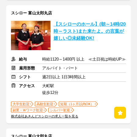
スシロー 富山太郎丸店
【スシローのホール】(朝～14時/20
時～ラスト)また来たよ。の言葉が
嬉しい◎未経験OK!
給与
時給1120～1400円 以上 ≪土日祝は時給UP≫
雇用形態
アルバイト・パート
シフト
週2日以上 1日3時間以上
アクセス
大町駅
徒歩12分
大学生歓迎
高校生歓迎
短期（1ヶ月以内OK）
副業・Ｗワーク歓迎
シルバー歓迎
株式会社あきんどスシローの求人一覧を見る
スシロー 富山太郎丸店