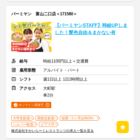
バーミヤン 富山二口店＜171580＞
【バーミヤンSTAFF】時給UPしま
した！髪色自由＆まかない有
給与
時給1100円以上＋交通費
雇用形態
アルバイト・パート
シフト
週1日以上 1日2時間以上
アクセス
大町駅
車2分
オンライン面接可
大学生歓迎
高校生歓迎
短期（1ヶ月以内OK）
シルバー歓迎
ピアス可
株式会社すかいらーくレストランツの求人一覧を見る