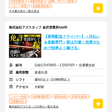
大学生歓迎
高校生歓迎
副業・Ｗワーク歓迎
シルバー歓迎
未経験者歓迎
すき家の求人一覧を見る
株式会社アズスタッフ 金沢営業所/dd45
【夜間配送ドライバー】＜日払い
＆夜勤専門＞実は穴場！渋滞少な
めで効率よく稼げる♪
給与
日給1万4700円～1万8375円 + 交通費支給
雇用形態
派遣社員
シフト
週4日以上 1日8時間以上
アクセス
大町駅
シルバー歓迎
未経験者歓迎
髪色自由
主婦(夫)歓迎
交通費支給
株式会社アズスタッフの求人一覧を見る