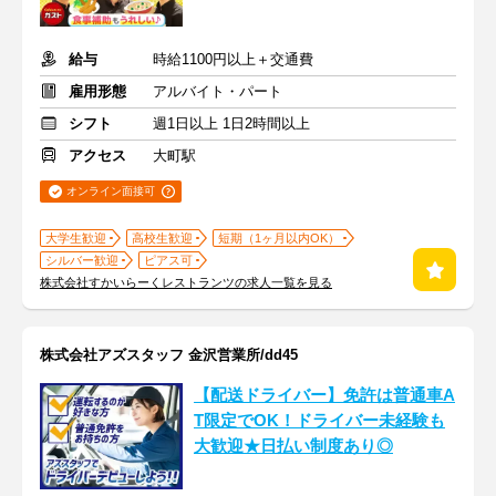
給与
時給1100円以上＋交通費
雇用形態
アルバイト・パート
シフト
週1日以上 1日2時間以上
アクセス
大町駅
オンライン面接可
大学生歓迎
高校生歓迎
短期（1ヶ月以内OK）
シルバー歓迎
ピアス可
株式会社すかいらーくレストランツの求人一覧を見る
株式会社アズスタッフ 金沢営業所/dd45
【配送ドライバー】免許は普通車A
T限定でOK！ドライバー未経験も
大歓迎★日払い制度あり◎