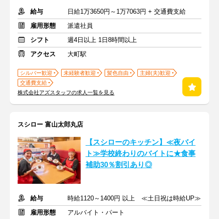
給与
日給1万3650円～1万7063円 + 交通費支給
雇用形態
派遣社員
シフト
週4日以上 1日8時間以上
アクセス
大町駅
シルバー歓迎
未経験者歓迎
髪色自由
主婦(夫)歓迎
交通費支給
株式会社アズスタッフの求人一覧を見る
スシロー 富山太郎丸店
【スシローのキッチン】≪夜バイ
ト≫学校終わりのバイトに★食事
補助30％割引あり◎
給与
時給1120～1400円 以上 ≪土日祝は時給UP≫
雇用形態
アルバイト・パート