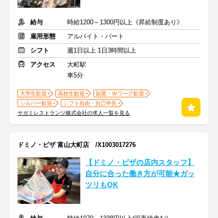
給与
時給1200～1300円以上《昇給制度あり》
雇用形態
アルバイト・パート
シフト
週1日以上 1日3時間以上
アクセス
大町駅
車5分
大学生歓迎
高校生歓迎
副業・Ｗワーク歓迎
シルバー歓迎
シフト自由・自己申告
サガミレストランツ株式会社の求人一覧を見る
ドミノ・ピザ 富山大町店 /X1003017276
【ドミノ・ピザの店内スタッフ】
自分に合った働き方が可能★ガッ
ツリもOK