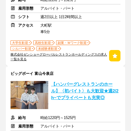
雇用形態
アルバイト・パート
シフト
週2日以上 1日2時間以上
アクセス
大町駅
車5分
大学生歓迎
高校生歓迎
副業・Ｗワーク歓迎
シルバー歓迎
未経験者歓迎
株式会社ゼンショーグローバルレストランホールディングスの求人
一覧を見る
ビッグボーイ 富山今泉店
【ハンバーグレストランのホー
ル】〈初バイト〉も大歓迎★週2/2
h~でプライベートも充実◎
給与
時給1220円～1525円
雇用形態
アルバイト・パート