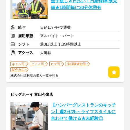
金手渡し＆日払い！日給保障/寮完
備★1時間毎に30分休憩有
給与
日給1万円+交通費
雇用形態
アルバイト・パート
シフト
週3日以上 1日5時間以上
アクセス
大町駅
ネイル可
ピアス可
ヒゲ可
未経験者歓迎
髪色自由
株式会社規制班の求人一覧を見る
ビッグボーイ 富山今泉店
【ハンバーグレストランのキッチ
ン】週2日/2h～ライフスタイルに
合わせて働ける★未経験◎