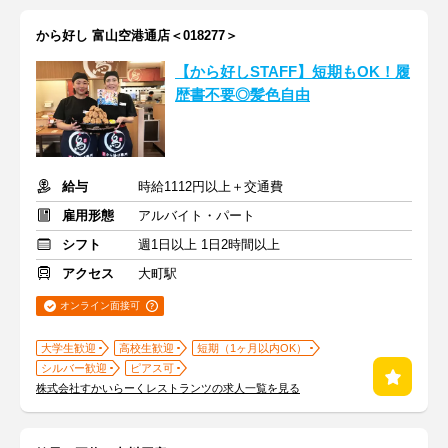
から好し 富山空港通店＜018277＞
【から好しSTAFF】短期もOK！履
歴書不要◎髪色自由
給与
時給1112円以上＋交通費
雇用形態
アルバイト・パート
シフト
週1日以上 1日2時間以上
アクセス
大町駅
オンライン面接可
大学生歓迎
高校生歓迎
短期（1ヶ月以内OK）
シルバー歓迎
ピアス可
株式会社すかいらーくレストランツの求人一覧を見る