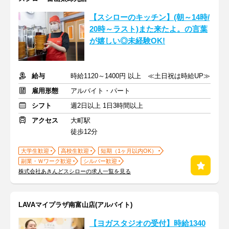
【スシローのキッチン】(朝～14時/
20時～ラスト)また来たよ。の言葉
が嬉しい◎未経験OK!
給与
時給1120～1400円 以上 ≪土日祝は時給UP≫
雇用形態
アルバイト・パート
シフト
週2日以上 1日3時間以上
アクセス
大町駅
徒歩12分
大学生歓迎
高校生歓迎
短期（1ヶ月以内OK）
副業・Ｗワーク歓迎
シルバー歓迎
株式会社あきんどスシローの求人一覧を見る
LAVAマイプラザ南富山店(アルバイト)
【ヨガスタジオの受付】時給1340