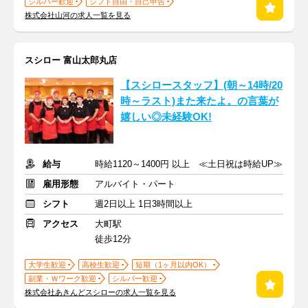
シルバー歓迎
シフト自由・自己申告
株式会社山河の求人一覧を見る
スシロー 富山太郎丸店
【スシロースタッフ】(朝～14時/20
時～ラスト)また来たよ。の言葉が
嬉しい◎未経験OK!
給与
時給1120～1400円 以上 ≪土日祝は時給UP≫
雇用形態
アルバイト・パート
シフト
週2日以上 1日3時間以上
アクセス
大町駅
徒歩12分
大学生歓迎
高校生歓迎
短期（1ヶ月以内OK）
副業・Ｗワーク歓迎
シルバー歓迎
株式会社あきんどスシローの求人一覧を見る