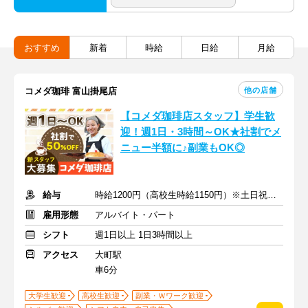
おすすめ
新着
時給
日給
月給
他の店舗
コメダ珈琲 富山掛尾店
【コメダ珈琲店スタッフ】学生歓
迎！週1日・3時間～OK★社割でメ
ニュー半額に♪副業もOK◎
給与
時給1200円（高校生時給1150円）※土日祝は時給＋50円
雇用形態
アルバイト・パート
シフト
週1日以上 1日3時間以上
アクセス
大町駅
車6分
大学生歓迎
高校生歓迎
副業・Ｗワーク歓迎