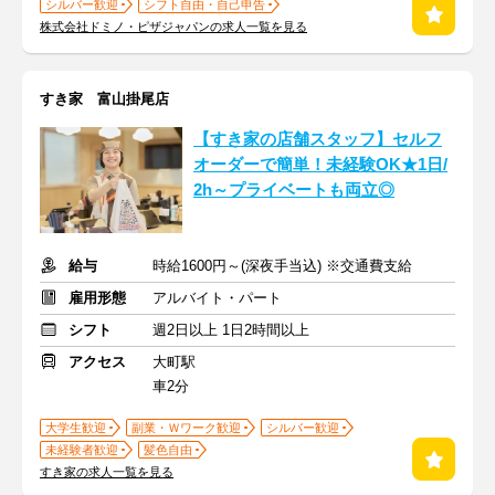
シルバー歓迎
シフト自由・自己申告
株式会社ドミノ・ピザジャパンの求人一覧を見る
すき家 富山掛尾店
【すき家の店舗スタッフ】セルフ
オーダーで簡単！未経験OK★1日/
2h～プライベートも両立◎
給与
時給1600円～(深夜手当込) ※交通費支給
雇用形態
アルバイト・パート
シフト
週2日以上 1日2時間以上
アクセス
大町駅
車2分
大学生歓迎
副業・Ｗワーク歓迎
シルバー歓迎
未経験者歓迎
髪色自由
すき家の求人一覧を見る