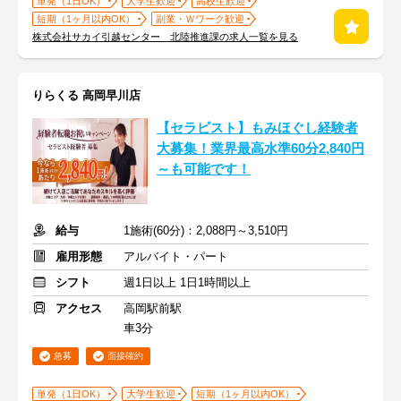
単発（1日OK）
大学生歓迎
高校生歓迎
短期（1ヶ月以内OK）
副業・Ｗワーク歓迎
株式会社サカイ引越センター 北陸推進課の求人一覧を見る
りらくる 高岡早川店
【セラピスト】もみほぐし経験者
大募集！業界最高水準60分2,840円
～も可能です！
給与
1施術(60分)：2,088円～3,510円
雇用形態
アルバイト・パート
シフト
週1日以上 1日1時間以上
アクセス
高岡駅前駅
車3分
急募
面接確約
単発（1日OK）
大学生歓迎
短期（1ヶ月以内OK）