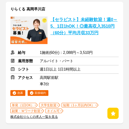
りらくる 高岡早川店
【セラピスト】未経験歓迎！週0～
5、1日1hOK！◎最高収入3510円
（60分）平均月収33万円
給与
1施術(60分)：2,088円～3,510円
雇用形態
アルバイト・パート
シフト
週1日以上 1日1時間以上
アクセス
高岡駅前駅
車3分
急募
面接確約
単発（1日OK）
大学生歓迎
短期（1ヶ月以内OK）
副業・Ｗワーク歓迎
ネイル可
株式会社りらくの求人一覧を見る