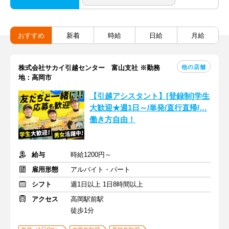
おすすめ
新着
時給
日給
月給
他の店舗
株式会社サカイ引越センター 富山支社 ※勤務
地：高岡市
【引越アシスタント】[登録制]学生
大歓迎★週1日～/単発/直行直帰/…
働き方自由！
給与
時給1200円～
雇用形態
アルバイト・パート
シフト
週1日以上 1日8時間以上
アクセス
高岡駅前駅
徒歩1分