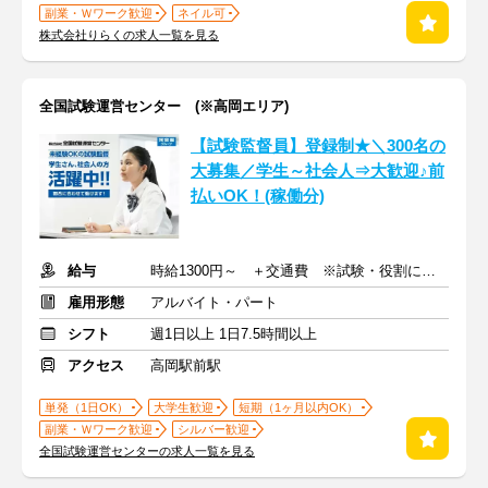
副業・Ｗワーク歓迎
ネイル可
株式会社りらくの求人一覧を見る
全国試験運営センター (※高岡エリア)
【試験監督員】登録制★＼300名の
大募集／学生～社会人⇒大歓迎♪前
払いOK！(稼働分)
給与
時給1300円～ ＋交通費 ※試験・役割により手当あり
雇用形態
アルバイト・パート
シフト
週1日以上 1日7.5時間以上
アクセス
高岡駅前駅
単発（1日OK）
大学生歓迎
短期（1ヶ月以内OK）
副業・Ｗワーク歓迎
シルバー歓迎
全国試験運営センターの求人一覧を見る