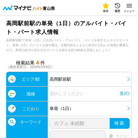
富山県
保存
履歴
メニュー
高岡駅前駅の単発（1日）のアルバイト・バイ
ト・パート求人情報
高岡駅前駅で単発（1日）の人気バイト・アルバイト・パートを探すならマイナビバイ
ト。単発（1日）のバイトを探す際は、仕事内容をふまえた給与や日払いの有無が重要な
ので、希望の給与や支払方法でバイトを探せる給与検索を活用しましょう！
4
検索結果
件
（最終更新日：2026年8月8日）
エリア/駅
高岡駅前駅
選択してください
選択
職種
単発（1日）
こだわり
キーワード
検索
含まない