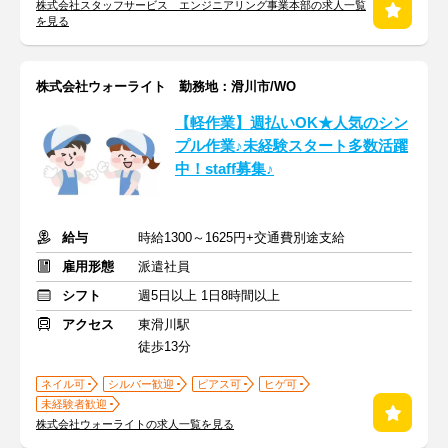
株式会社スタッフサービス エンジニアリング事業本部の求人一覧
を見る
株式会社ウォーライト 勤務地：滑川市/WO
【軽作業】週払いOK★人気のシン
プル作業♪未経験スタート多数活躍
中！staff募集♪
給与
時給1300～1625円+交通費別途支給
雇用形態
派遣社員
シフト
週5日以上 1日8時間以上
アクセス
東滑川駅
徒歩13分
ネイル可
シルバー歓迎
ピアス可
ヒゲ可
未経験者歓迎
株式会社ウォーライトの求人一覧を見る