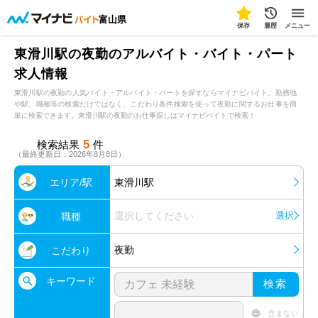
富山県
保存
履歴
メニュー
東滑川駅の夜勤のアルバイト・バイト・パート
求人情報
東滑川駅の夜勤の人気バイト・アルバイト・パートを探すならマイナビバイト。勤務地
や駅、職種等の検索だけではなく、こだわり条件検索を使って夜勤に関するお仕事を簡
単に検索できます。東滑川駅の夜勤のお仕事探しはマイナビバイトで検索！
5
検索結果
件
（最終更新日：2026年8月8日）
エリア/駅
東滑川駅
選択してください
選択
職種
夜勤
こだわり
キーワード
検索
含まない