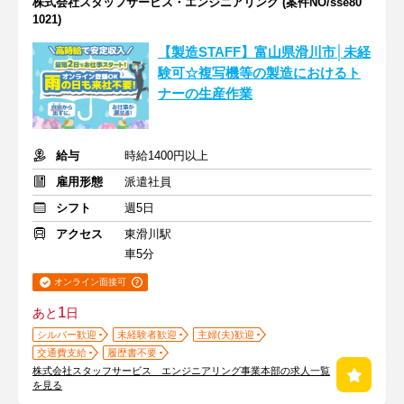
株式会社スタッフサービス・エンジニアリング (案件NO/sse80
1021)
【製造STAFF】富山県滑川市│未経
験可☆複写機等の製造におけるト
ナーの生産作業
給与
時給1400円以上
雇用形態
派遣社員
シフト
週5日
アクセス
東滑川駅
車5分
オンライン面接可
1
あと
日
シルバー歓迎
未経験者歓迎
主婦(夫)歓迎
交通費支給
履歴書不要
株式会社スタッフサービス エンジニアリング事業本部の求人一覧
を見る