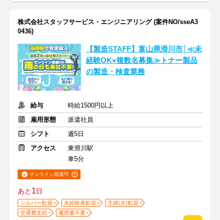
株式会社スタッフサービス・エンジニアリング (案件NO/sseA3
0436)
【製造STAFF】富山県滑川市│≪未
経験OK×複数名募集≫トナー製品
の製造・検査業務
給与
時給1500円以上
雇用形態
派遣社員
シフト
週5日
アクセス
東滑川駅
車5分
オンライン面接可
1
あと
日
シルバー歓迎
未経験者歓迎
主婦(夫)歓迎
交通費支給
履歴書不要