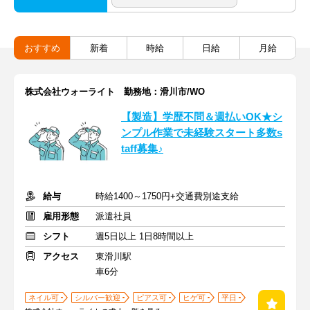
おすすめ
新着
時給
日給
月給
株式会社ウォーライト 勤務地：滑川市/WO
【製造】学歴不問＆週払いOK★シ
ンプル作業で未経験スタート多数s
taff募集♪
給与
時給1400～1750円+交通費別途支給
雇用形態
派遣社員
シフト
週5日以上 1日8時間以上
アクセス
東滑川駅
車6分
ネイル可
シルバー歓迎
ピアス可
ヒゲ可
平日