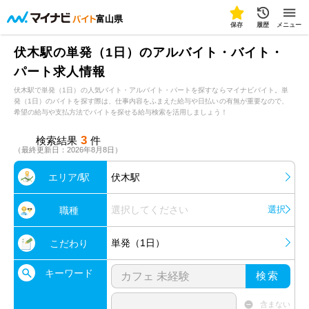
富山県
保存
履歴
メニュー
伏木駅の単発（1日）のアルバイト・バイト・
パート求人情報
伏木駅で単発（1日）の人気バイト・アルバイト・パートを探すならマイナビバイト。単
発（1日）のバイトを探す際は、仕事内容をふまえた給与や日払いの有無が重要なので、
希望の給与や支払方法でバイトを探せる給与検索を活用しましょう！
3
検索結果
件
（最終更新日：2026年8月8日）
エリア/駅
伏木駅
選択してください
選択
職種
単発（1日）
こだわり
キーワード
検索
含まない