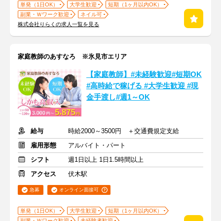
単発（1日OK）
大学生歓迎
短期（1ヶ月以内OK）
副業・Ｗワーク歓迎
ネイル可
株式会社りらくの求人一覧を見る
家庭教師のあすなろ ※氷見市エリア
【家庭教師】#未経験歓迎#短期OK
#高時給で稼げる #大学生歓迎 #現
金手渡し#週1～OK
給与
時給2000～3500円 ＋交通費規定支給
雇用形態
アルバイト・パート
シフト
週1日以上 1日1.5時間以上
アクセス
伏木駅
急募
オンライン面接可
単発（1日OK）
大学生歓迎
短期（1ヶ月以内OK）
副業・Ｗワーク歓迎
未経験者歓迎