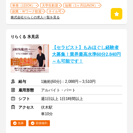
単発（1日OK）
大学生歓迎
短期（1ヶ月以内OK）
副業・Ｗワーク歓迎
ネイル可
株式会社りらくの求人一覧を見る
りらくる 氷見店
【セラピスト】もみほぐし経験者
大募集！業界最高水準60分2,840円
～も可能です！
給与
1施術(60分)：2,088円～3,510円
雇用形態
アルバイト・パート
シフト
週1日以上 1日1時間以上
アクセス
伏木駅
車10分
急募
面接確約