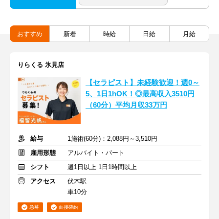
おすすめ
新着
時給
日給
月給
りらくる 氷見店
【セラピスト】未経験歓迎！週0～
5、1日1hOK！◎最高収入3510円
（60分）平均月収33万円
給与
1施術(60分)：2,088円～3,510円
雇用形態
アルバイト・パート
シフト
週1日以上 1日1時間以上
アクセス
伏木駅
車10分
急募
面接確約