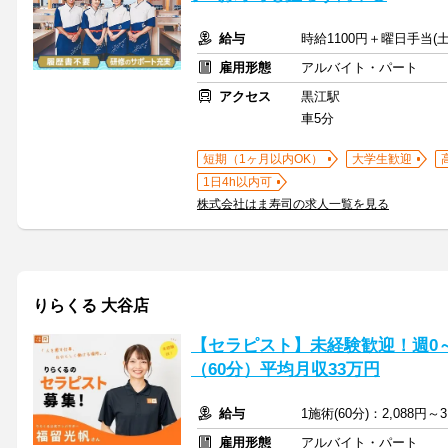
給与
時給1100円＋曜日手当(土
雇用形態
アルバイト・パート
アクセス
黒江駅
車5分
短期（1ヶ月以内OK）
大学生歓迎
1日4h以内可
株式会社はま寿司の求人一覧を見る
りらくる 大谷店
【セラピスト】未経験歓迎！週0～5
（60分）平均月収33万円
給与
1施術(60分)：2,088円～3
雇用形態
アルバイト・パート