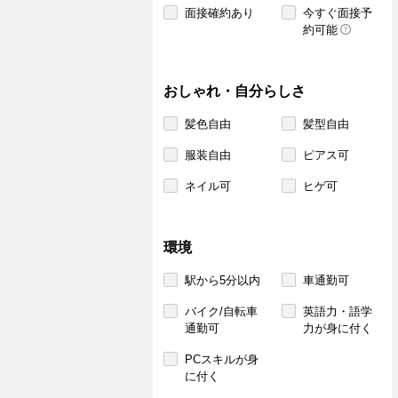
面接確約あり
今すぐ面接予
約可能
おしゃれ・自分らしさ
髪色自由
髪型自由
服装自由
ピアス可
ネイル可
ヒゲ可
環境
駅から5分以内
車通勤可
バイク/自転車
英語力・語学
通勤可
力が身に付く
PCスキルが身
に付く