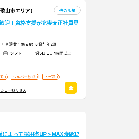
和歌山市エリア）
他の店舗
歓迎！資格支援が充実★正社員登
円 + 交通費全額支給 ※賞与年2回
シフト
週5日 1日7時間以上
迎
シルバー歓迎
ヒゲ可
の求人一覧を見る
によって採用率UP＞MAX時給17