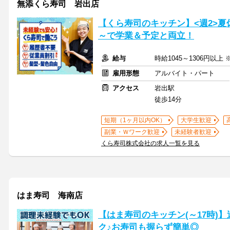
無添くら寿司 岩出店
【くら寿司のキッチン】<週2>夏
～で学業＆予定と両立！
給与
時給1045～1306円以上
雇用形態
アルバイト・パート
アクセス
岩出駅
徒歩14分
短期（1ヶ月以内OK）
大学生歓迎
副業・Ｗワーク歓迎
未経験者歓迎
くら寿司株式会社の求人一覧を見る
はま寿司 海南店
【はま寿司のキッチン(～17時)】
ク♪お寿司も握らず簡単◎