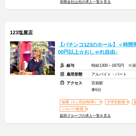
有限会社山光の求人一覧を見る
123塩屋店
【パチンコ123のホール】＜時間帯
00円以上☆おしゃれ自由♪
給与
時給1300～1875円 
雇用形態
アルバイト・パート
アクセス
宮前駅
車6分
短期（1ヶ月以内OK）
大学生歓迎
シルバー歓迎
延田グループの求人一覧を見る