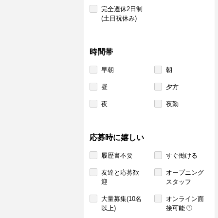
完全週休2日制
(土日祝休み)
時間帯
早朝
朝
昼
夕方
夜
夜勤
応募時に嬉しい
履歴書不要
すぐ働ける
友達と応募歓
オープニング
迎
スタッフ
大量募集(10名
オンライン面
以上)
接可能