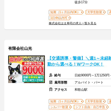
徒歩17分
短期（1ヶ月以内OK）
大学生歓迎
1日4h以内可
株式会社はま寿司の求人一覧を見る
有限会社山光
【交通誘導・警備】＼週1～未経
勤から選べる！WワークOK！
給与
日給9000円～1万125
雇用形態
アルバイト・パート
アクセス
和歌山駅
短期（1ヶ月以内OK）
大学生歓迎
シルバー歓迎
シフト自由・自己申告