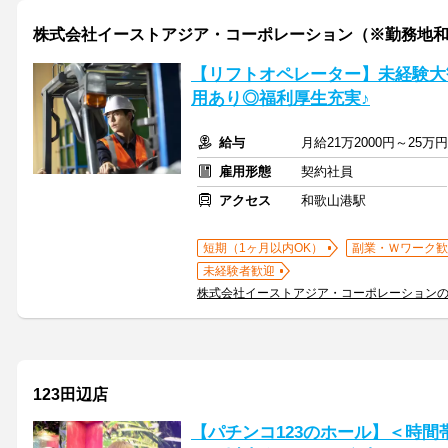
株式会社イーストアジア・コーポレーション（※勤務地
【リフトオペレーター】未経験大
用あり◎福利厚生充実♪
給与
月給21万2000円～25万
雇用形態
契約社員
アクセス
和歌山港駅
短期（1ヶ月以内OK）
副業・Ｗワーク歓
未経験者歓迎
株式会社イーストアジア・コーポレーション
123田辺店
【パチンコ123のホール】＜時間帯