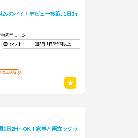
休みのバイトデビュー歓迎♪1日3h
 ※時間帯による
シフト
週2日 1日3時間以上
高校生歓迎
週1日2H～OK！家事と両立ラクラ