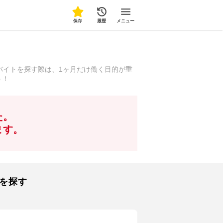
保存
履歴
メニュー
バイトを探す際は、1ヶ月だけ働く目的が重
う！
た。
ます。
を探す