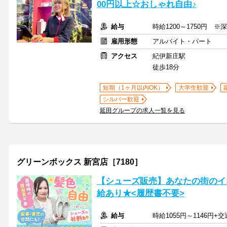
00円以上☆おしゃれ自由♪
給与
時給1200～1750円 
雇用形態
アルバイト・パート
アクセス
紀伊新庄駅
徒歩18分
短期（1ヶ月以内OK）
大学生歓迎
シルバー歓迎
延田グループの求人一覧を見る
グリーンボックス 新宮店［7180］
【シューズ販売】あなたの街のイ
給あり★<履歴書不要>
給与
時給1055円～1146円+