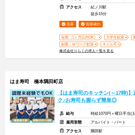
アクセス
紀ノ川駅
徒歩15分
急募
面接確約
短期（1ヶ月以内OK）
大学生歓迎
副業・Ｗワーク歓迎
ネイル可
株式会社りらくの求人一覧を見る
はま寿司 橋本隅田町店
【はま寿司のキッチン(～17時)】
ク♪お寿司も握らず簡単◎
給与
時給1070円＋曜日手当(土
雇用形態
アルバイト・パート
アクセス
隅田駅