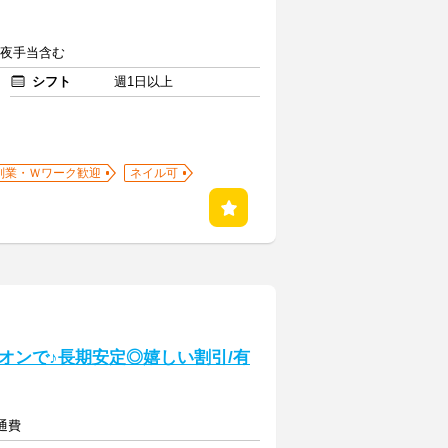
※深夜手当含む
シフト
週1日以上
副業・Ｗワーク歓迎
ネイル可
オンで♪長期安定◎嬉しい割引/有
交通費