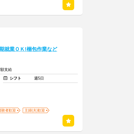
期就業ＯＫ!梱包作業など
全額支給
シフト
週5日
経験者歓迎
主婦(夫)歓迎