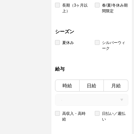
長期（3ヶ月以
春/夏/冬休み期
上）
間限定
シーズン
夏休み
シルバーウィ
ーク
給与
時給
日給
月給
高収入・高時
日払い／週払
給
い