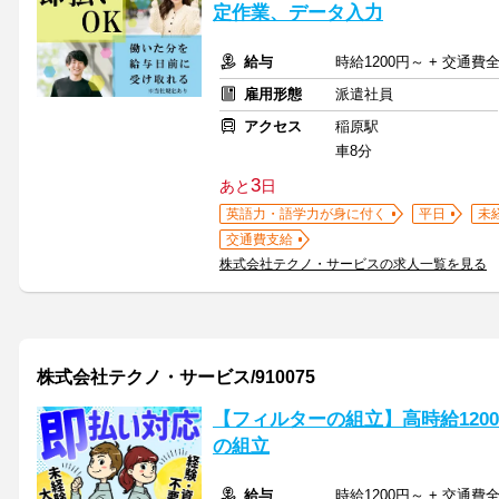
定作業、データ入力
給与
時給1200円～ + 交通費
雇用形態
派遣社員
アクセス
稲原駅
車8分
3
あと
日
英語力・語学力が身に付く
平日
未
交通費支給
株式会社テクノ・サービスの求人一覧を見る
株式会社テクノ・サービス/910075
【フィルターの組立】高時給120
の組立
給与
時給1200円～ + 交通費