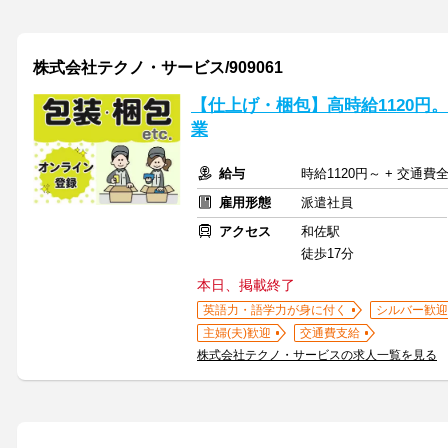
株式会社テクノ・サービス/909061
【仕上げ・梱包】高時給1120円
業
給与
時給1120円～ + 交通費
雇用形態
派遣社員
アクセス
和佐駅
徒歩17分
本日、掲載終了
英語力・語学力が身に付く
シルバー歓迎
主婦(夫)歓迎
交通費支給
株式会社テクノ・サービスの求人一覧を見る