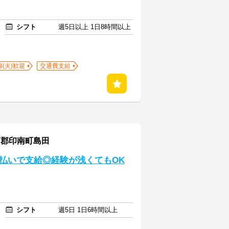
シフト
週5日以上 1日8時間以上
婦(夫)歓迎
交通費支給
高郡印南町島田
払いで支給◎経験が浅くてもOK
シフト
週5日 1日6時間以上