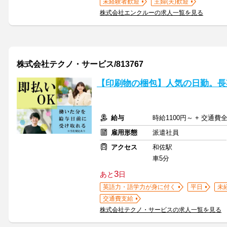
未経験者歓迎
主婦(夫)歓迎
株式会社エンクルーの求人一覧を見る
株式会社テクノ・サービス/813767
【印刷物の梱包】人気の日勤。長
給与
時給1100円～ + 交通費
雇用形態
派遣社員
アクセス
和佐駅
車5分
3
あと
日
英語力・語学力が身に付く
平日
未
交通費支給
株式会社テクノ・サービスの求人一覧を見る