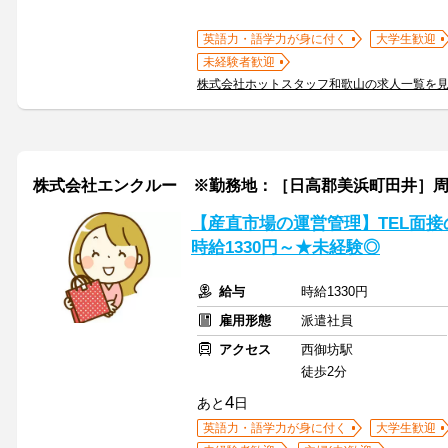
英語力・語学力が身に付く
大学生歓迎
未経験者歓迎
株式会社ホットスタッフ和歌山の求人一覧を
株式会社エンクルー ※勤務地：［日高郡美浜町田井］周辺 / OS
【産直市場の運営管理】TEL面
時給1330円～★未経験◎
給与
時給1330円
雇用形態
派遣社員
アクセス
西御坊駅
徒歩2分
4
あと
日
英語力・語学力が身に付く
大学生歓迎