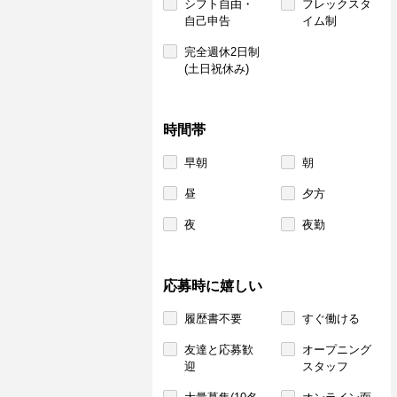
シフト自由・
フレックスタ
自己申告
イム制
完全週休2日制
(土日祝休み)
時間帯
早朝
朝
昼
夕方
夜
夜勤
応募時に嬉しい
履歴書不要
すぐ働ける
友達と応募歓
オープニング
迎
スタッフ