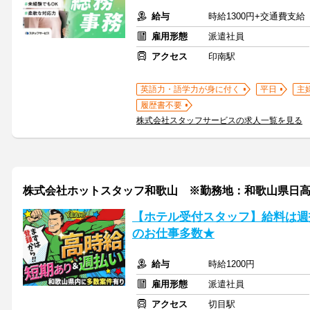
給与
時給1300円+交通費支給
雇用形態
派遣社員
アクセス
印南駅
英語力・語学力が身に付く
平日
主
履歴書不要
株式会社スタッフサービスの求人一覧を見る
株式会社ホットスタッフ和歌山 ※勤務地：和歌山県日
【ホテル受付スタッフ】給料は週
のお仕事多数★
給与
時給1200円
雇用形態
派遣社員
アクセス
切目駅