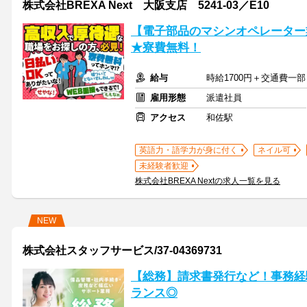
株式会社BREXA Next 大阪支店 5241-03／E10
【電子部品のマシンオペレーター
★寮費無料！
給与
時給1700円＋交通費一部
雇用形態
派遣社員
アクセス
和佐駅
英語力・語学力が身に付く
ネイル可
未経験者歓迎
株式会社BREXA Nextの求人一覧を見る
NEW
株式会社スタッフサービス/37-04369731
【総務】請求書発行など！事務経
ランス◎