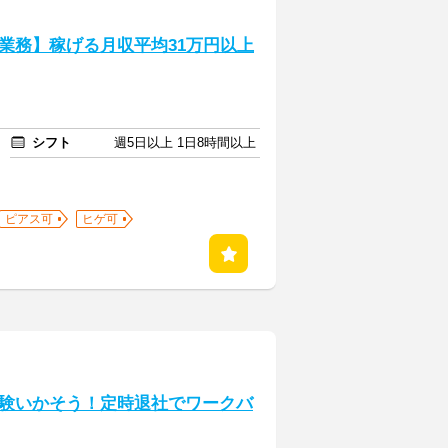
業務】稼げる月収平均31万円以上
シフト
週5日以上 1日8時間以上
ピアス可
ヒゲ可
験いかそう！定時退社でワークバ