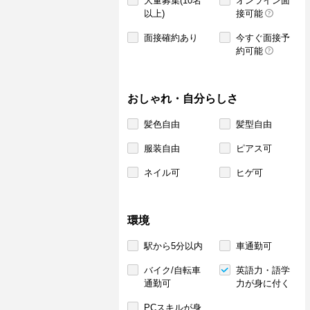
大量募集(10名
オンライン面
以上)
接可能
面接確約あり
今すぐ面接予
約可能
おしゃれ・自分らしさ
髪色自由
髪型自由
服装自由
ピアス可
ネイル可
ヒゲ可
環境
駅から5分以内
車通勤可
バイク/自転車
英語力・語学
通勤可
力が身に付く
PCスキルが身