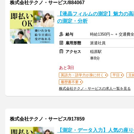
株式会社テクノ・サービス/884067
【液晶フィルムの測定】魅力の高
の測定・分析
給与
時給1350円～ + 交通費
雇用形態
派遣社員
アクセス
稲原駅
車8分
3
あと
日
英語力・語学力が身に付く
平日
主
履歴書不要
株式会社テクノ・サービスの求人一覧を見る
株式会社テクノ・サービス/917859
【測定・データ入力】人気の座り