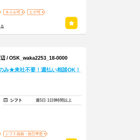
ネイル可
ヒゲ可
見る
K_waka2253_18-0000
接のみ★来社不要！週払い相談OK！
シフト
週5日 1日8時間以上
シフト自由・自己申告