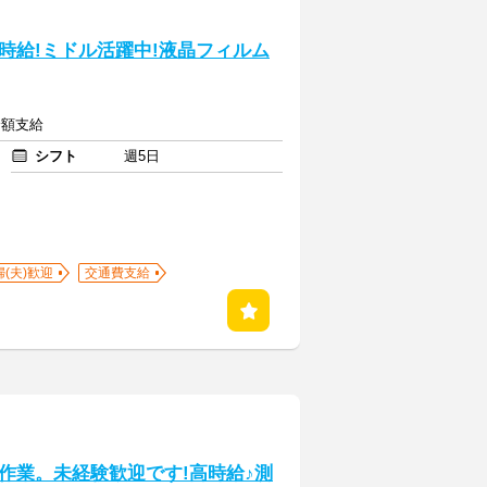
時給!ミドル活躍中!液晶フィルム
全額支給
シフト
週5日
婦(夫)歓迎
交通費支給
作業。未経験歓迎です!高時給♪測