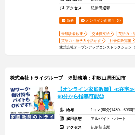
アクセス
紀伊田辺駅
急募
オンライン面接可
未経験者歓迎
交通費支給
英語力・
英語力・語学力を活かす
社会保険完備
株式会社オープンアップコンストラクション
株式会社トライグループ ※勤務地：和歌山県田辺市
【オンライン家庭教師】≪在宅≫
60分から指導可能◎
給与
1コマ(60分)1430～6930
雇用形態
アルバイト・パート
アクセス
紀伊新庄駅