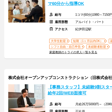
マ60分から指導OK
給与
1コマ(60分)1980～7150
雇用形態
アルバイト・パート
アクセス
紀伊田辺駅
大学生歓迎
短期（1ヶ月以内OK）
シフト自由・自己申告
未経験者歓迎
家庭教師のトライの求人一覧を見る
株式会社オープンアップコンストラクション（旧株式会社
【事務スタッフ】未経験9割スター
給年2回/WEB面接可
給与
月給26万5000円～（
雇用形態
正社員