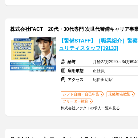
株式会社FACT 20代・30代専門 次世代警備キャリア事
【警備STAFF】［職業紹介］警
ュリティスタッフ[19133]
給与
月給27万2920～34万69
雇用形態
正社員
アクセス
紀伊田辺駅
シフト自由・自己申告
未経験者歓迎
フリーター歓迎
株式会社ファクトの求人一覧を見る