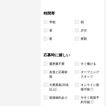
時間帯
早朝
朝
昼
夕方
夜
夜勤
応募時に嬉しい
履歴書不要
すぐ働ける
友達と応募歓
オープニング
迎
スタッフ
大量募集(10名
オンライン面
以上)
接可能
面接確約あり
今すぐ面接予
約可能