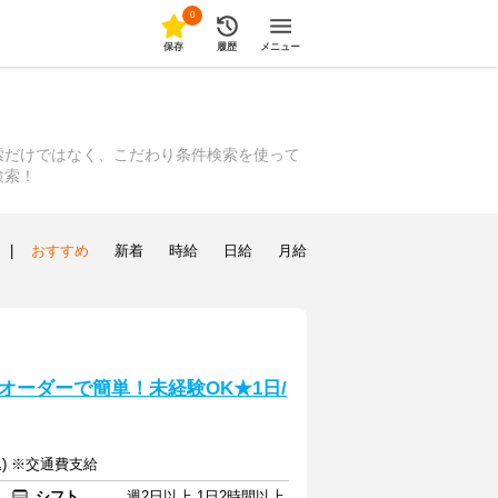
0
保存
履歴
メニュー
索だけではなく、こだわり条件検索を使って
検索！
|
おすすめ
新着
時給
日給
月給
オーダーで簡単！未経験OK★1日/
込) ※交通費支給
シフト
週2日以上 1日2時間以上