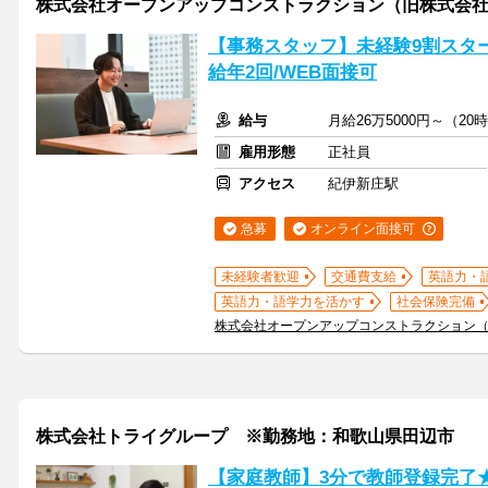
株式会社オープンアップコンストラクション（旧株式会社
【事務スタッフ】未経験9割スター
給年2回/WEB面接可
給与
月給26万5000円～（
雇用形態
正社員
アクセス
紀伊新庄駅
急募
オンライン面接可
未経験者歓迎
交通費支給
英語力・
英語力・語学力を活かす
社会保険完備
株式会社オープンアップコンストラクション
株式会社トライグループ ※勤務地：和歌山県田辺市
【家庭教師】3分で教師登録完了