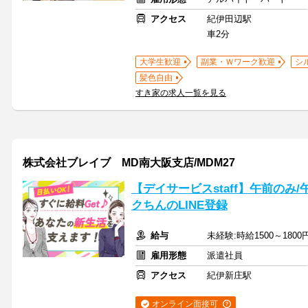
アクセス
紀伊田辺駅
車2分
大学生歓迎
副業・Ｗワーク歓迎
シ
髪色自由
すき家の求人一覧を見る
株式会社ブレイブ MD南大阪支店/MDM27
【デイサービスstaff】午前のみ
クちんのLINE登録
給与
未経験:時給1500～1800
雇用形態
派遣社員
アクセス
紀伊新庄駅
オンライン面接可