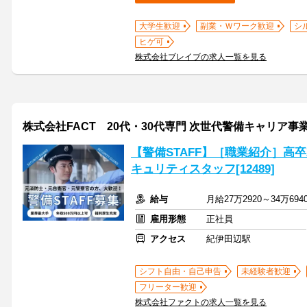
大学生歓迎
副業・Ｗワーク歓迎
シ
ヒゲ可
株式会社ブレイブの求人一覧を見る
株式会社FACT 20代・30代専門 次世代警備キャリア事
【警備STAFF】［職業紹介］高
キュリティスタッフ[12489]
給与
月給27万2920～34万69
雇用形態
正社員
アクセス
紀伊田辺駅
シフト自由・自己申告
未経験者歓迎
フリーター歓迎
株式会社ファクトの求人一覧を見る