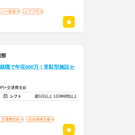
ルバー歓迎
ピアス可
業部
卒就職で年収600万！常駐型施設セ
40円+交通費支給
シフト
週5日以上 1日8時間以上
交通費支給
社会保険完備