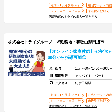
短期（1ヶ月以内OK）
在宅ワーク・内職
シフト自由・自己申告
未経験者歓迎
家庭教師のトライの求人一覧を見る
株式会社トライグループ ※勤務地：和歌山県田辺市
【オンライン家庭教師】≪在宅≫
60分から指導可能◎
給与
1コマ(60分)1430～6930
雇用形態
アルバイト・パート
アクセス
紀伊田辺駅
短期（1ヶ月以内OK）
在宅ワーク・内職
シフト自由・自己申告
未経験者歓迎
家庭教師のトライの求人一覧を見る