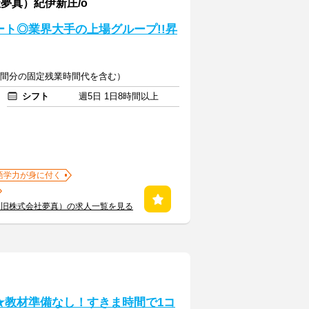
夢真）紀伊新庄/o
ト◎業界大手の上場グループ!!昇
20時間分の固定残業時間代を含む）
シフト
週5日 1日8時間以上
語学力が身に付く
（旧株式会社夢真）の求人一覧を見る
★教材準備なし！すきま時間で1コ