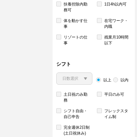
扶養控除内勤
1日4h以内可
務可
体を動かす仕
在宅ワーク・
事
内職
リゾートの仕
残業月10時間
事
以下
シフト
以上
以内
土日祝のみ勤
平日のみ可
務
シフト自由・
フレックスタ
自己申告
イム制
完全週休2日制
(土日祝休み)