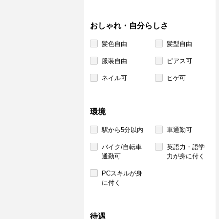
おしゃれ・自分らしさ
髪色自由
髪型自由
服装自由
ピアス可
ネイル可
ヒゲ可
環境
駅から5分以内
車通勤可
バイク/自転車
英語力・語学
通勤可
力が身に付く
PCスキルが身
に付く
待遇