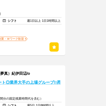
円
シフト
週1日以上 1日1時間以上
副業・Ｗワーク歓迎
夢真）紀伊田辺/o
ト◎業界大手の上場グループ!!昇
20時間分の固定残業時間代を含む）
シフト
週5日 1日8時間以上