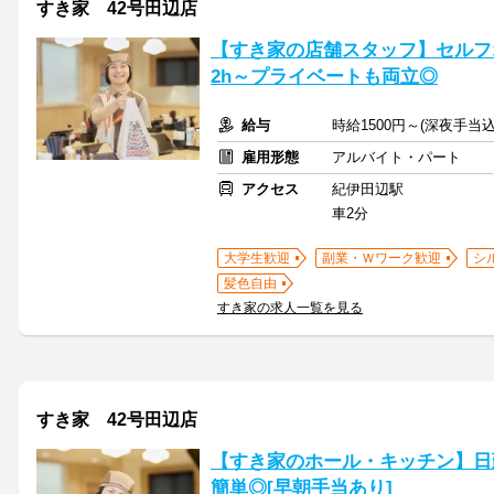
すき家 42号田辺店
【すき家の店舗スタッフ】セルフ
2h～プライベートも両立◎
給与
時給1500円～(深夜手当
雇用形態
アルバイト・パート
アクセス
紀伊田辺駅
車2分
大学生歓迎
副業・Ｗワーク歓迎
シ
髪色自由
すき家の求人一覧を見る
すき家 42号田辺店
【すき家のホール・キッチン】日
簡単◎[早朝手当あり]