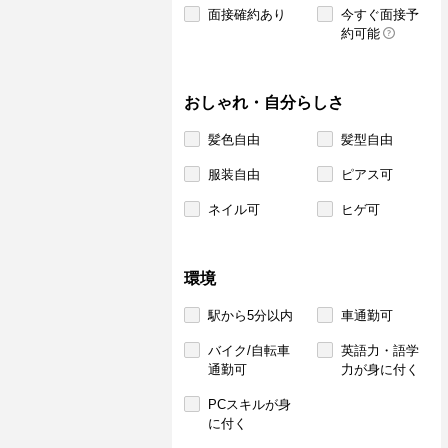
面接確約あり
今すぐ面接予
約可能
おしゃれ・自分らしさ
髪色自由
髪型自由
服装自由
ピアス可
ネイル可
ヒゲ可
環境
駅から5分以内
車通勤可
バイク/自転車
英語力・語学
通勤可
力が身に付く
PCスキルが身
に付く