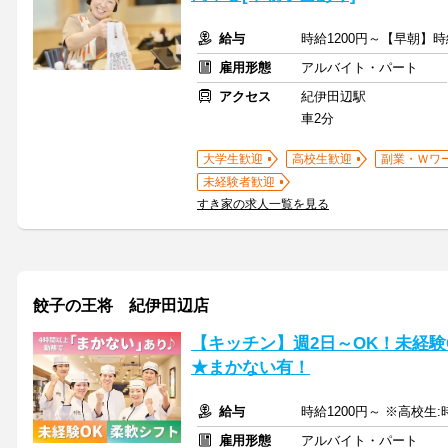
給与
時給1200円～【早朝】時
雇用形態
アルバイト・パート
アクセス
紀伊田辺駅
車2分
大学生歓迎
高校生歓迎
副業・Ｗワ
未経験者歓迎
すき家の求人一覧を見る
餃子の王将 紀伊田辺店
【キッチン】週2日～OK！未経験
★まかない有！
給与
時給1200円～ ※高校生:
雇用形態
アルバイト・パート