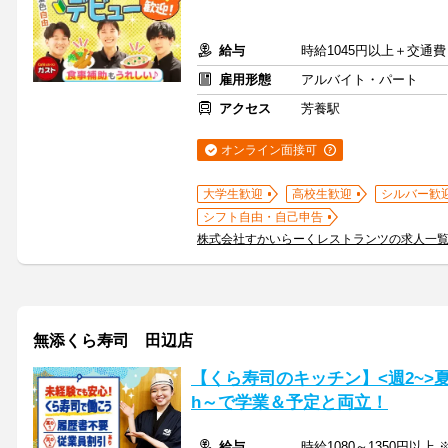
給与
時給1045円以上＋交通費
雇用形態
アルバイト・パート
アクセス
芳養駅
オンライン面接可
大学生歓迎
高校生歓迎
シルバー歓
シフト自由・自己申告
株式会社すかいらーくレストランツの求人一
無添くら寿司 田辺店
【くら寿司のキッチン】<週2~>
h～で学業＆予定と両立！
給与
時給1080～1350円以上