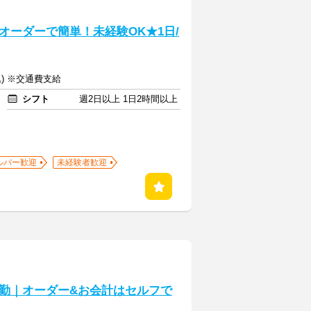
オーダーで簡単！未経験OK★1日/
込) ※交通費支給
シフト
週2日以上 1日2時間以上
ルバー歓迎
未経験者歓迎
勤｜オーダー&お会計はセルフで