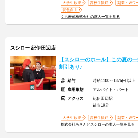
大学生歓迎
高校生歓迎
副業・Ｗワ
髪色自由
くら寿司株式会社の求人一覧を見る
スシロー 紀伊田辺店
【スシローのホール】この夏の一
割引あり♪
給与
時給1100～1375円 以
雇用形態
アルバイト・パート
アクセス
紀伊田辺駅
徒歩19分
大学生歓迎
高校生歓迎
副業・Ｗワ
株式会社あきんどスシローの求人一覧を見る