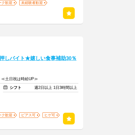
ーク歓迎
未経験者歓迎
押しバイト★嬉しい食事補助30％
上 ≪土日祝は時給UP≫
シフト
週2日以上 1日3時間以上
ーク歓迎
ピアス可
ヒゲ可