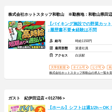
株式会社ホットスタッフ和歌山 ※勤務地：和歌山県田
【バイキング施設での野菜カット
♪履歴書不要★経験は不問
給与
時給1150円
雇用形態
派遣社員
アクセス
白浜駅
大学生歓迎
ネイル可
ヒゲ可
未
株式会社ホットスタッフ和歌山の求人一覧を
ガスト 紀伊田辺店＜012786＞
【ホール】シフトは週1/2h～O