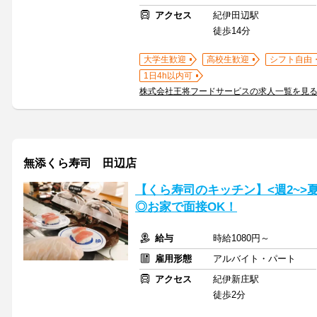
アクセス
紀伊田辺駅
徒歩14分
大学生歓迎
高校生歓迎
シフト自由
1日4h以内可
株式会社王将フードサービスの求人一覧を見
無添くら寿司 田辺店
【くら寿司のキッチン】<週2~
◎お家で面接OK！
給与
時給1080円～
雇用形態
アルバイト・パート
アクセス
紀伊新庄駅
徒歩2分