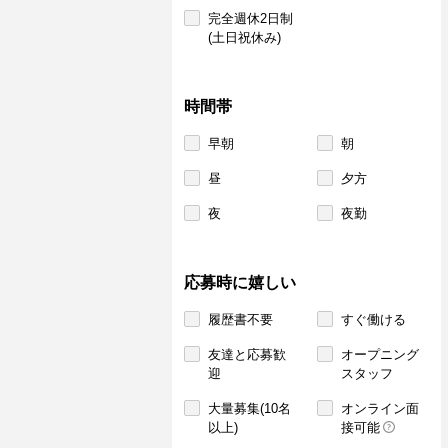
完全週休2日制
(土日祝休み)
時間帯
早朝
朝
昼
夕方
夜
夜勤
応募時に嬉しい
履歴書不要
すぐ働ける
友達と応募歓
オープニング
迎
スタッフ
大量募集(10名
オンライン面
以上)
接可能