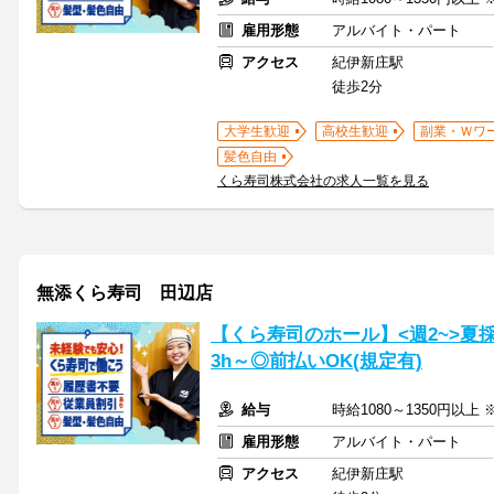
雇用形態
アルバイト・パート
アクセス
紀伊新庄駅
徒歩2分
大学生歓迎
高校生歓迎
副業・Ｗワ
髪色自由
くら寿司株式会社の求人一覧を見る
無添くら寿司 田辺店
【くら寿司のホール】<週2~>夏
3h～◎前払いOK(規定有)
給与
時給1080～1350円以上
雇用形態
アルバイト・パート
アクセス
紀伊新庄駅