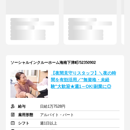
ソーシャルインクルーホーム海南下津町/52350902
【夜間見守りスタッフ】＼夜の時
間を有効活用／"無資格・未経
験"大歓迎★週1～OK!副業に◎
給与
日給1万7528円
雇用形態
アルバイト・パート
シフト
週1日以上