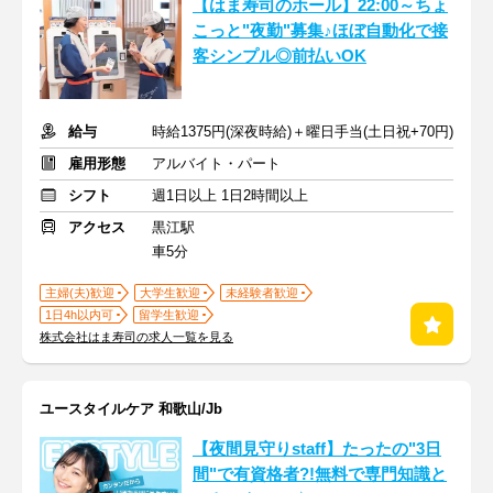
【はま寿司のホール】22:00～ちょ
こっと"夜勤"募集♪ほぼ自動化で接
客シンプル◎前払いOK
給与
時給1375円(深夜時給)＋曜日手当(土日祝+70円)
雇用形態
アルバイト・パート
シフト
週1日以上 1日2時間以上
アクセス
黒江駅
車5分
主婦(夫)歓迎
大学生歓迎
未経験者歓迎
1日4h以内可
留学生歓迎
株式会社はま寿司の求人一覧を見る
ユースタイルケア 和歌山/Jb
【夜間見守りstaff】たったの"3日
間"で有資格者?!無料で専門知識と