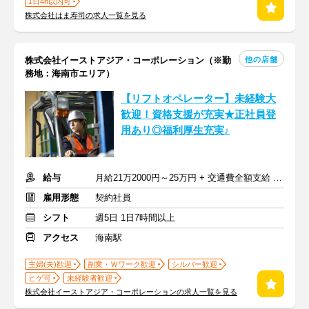
1日4h以内可
株式会社はま寿司の求人一覧を見る
他の店舗
株式会社イーストアジア・コーポレーション（※勤
務地：海南市エリア）
【リフトオペレーター】未経験大
歓迎！資格支援が充実★正社員登
用あり◎福利厚生充実♪
給与
月給21万2000円～25万円 + 交通費全額支給 ※賞与年2回
雇用形態
契約社員
シフト
週5日 1日7時間以上
アクセス
海南駅
主婦(夫)歓迎
副業・Ｗワーク歓迎
シルバー歓迎
ヒゲ可
未経験者歓迎
株式会社イーストアジア・コーポレーションの求人一覧を見る