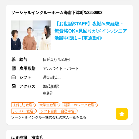
ソーシャルインクルーホーム海南下津町/52350902
【お世話STAFF】夜勤/<未経験・
無資格OK>見回りがメイン♪シニア
活躍中!週1～!車通勤◎
給与
日給1万7528円
雇用形態
アルバイト・パート
シフト
週1日以上
アクセス
加茂郷駅
車9分
主婦(夫)歓迎
大学生歓迎
副業・Ｗワーク歓迎
シルバー歓迎
シフト自由・自己申告
ソーシャルインクルー株式会社の求人一覧を見る
はま寿司 海南店