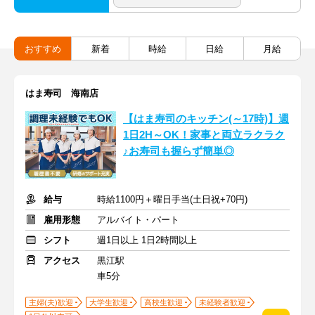
おすすめ
新着
時給
日給
月給
はま寿司 海南店
【はま寿司のキッチン(～17時)】週
1日2H～OK！家事と両立ラクラク
♪お寿司も握らず簡単◎
給与
時給1100円＋曜日手当(土日祝+70円)
雇用形態
アルバイト・パート
シフト
週1日以上 1日2時間以上
アクセス
黒江駅
車5分
主婦(夫)歓迎
大学生歓迎
高校生歓迎
未経験者歓迎