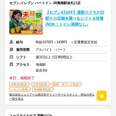
セブン-イレブン ハートイン JR海南駅改札口店
【セブンSTAFF】通勤ラクラク◎
駅チカ店舗★選べるシフト＆扶養
内OK！トイレ清掃なし♪
給与
時給1070円～1438円 ＋交通費規定支給
雇用形態
アルバイト・パート
シフト
週3日以上 1日3時間以上
アクセス
海南駅
徒歩3分
本日、掲載終了
主婦(夫)歓迎
大学生歓迎
副業・Ｗワーク歓迎
シルバー歓迎
未経験者歓迎
株式会社ジェイアール西日本デイリーサービスネット 本社の求人
一覧を見る
ユースタイルケア 和歌山/Je