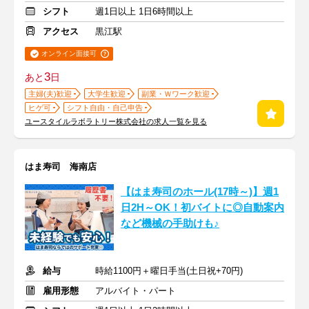
シフト
週1日以上 1日6時間以上
アクセス
黒江駅
オンライン面接可
3
あと
日
主婦(夫)歓迎
大学生歓迎
副業・Ｗワーク歓迎
ヒゲ可
シフト自由・自己申告
ユースタイルラボラトリー株式会社の求人一覧を見る
はま寿司 海南店
【はま寿司のホール(17時～)】週1
日2H～OK！初バイトに◎自動案内
など機械の手助けも♪
給与
時給1100円＋曜日手当(土日祝+70円)
雇用形態
アルバイト・パート