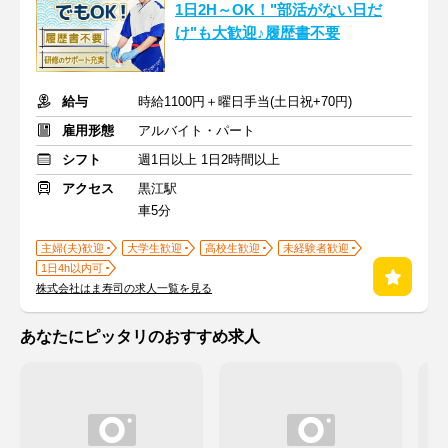
1日2H～OK！"部活がない日だ
け"も大歓迎♪履歴書不要
給与
時給1100円＋曜日手当(土日祝+70円)
雇用形態
アルバイト・パート
シフト
週1日以上 1日2時間以上
アクセス
黒江駅
車5分
主婦(夫)歓迎
大学生歓迎
高校生歓迎
未経験者歓迎
1日4h以内可
株式会社はま寿司の求人一覧を見る
あなたにピッタリのおすすめ求人