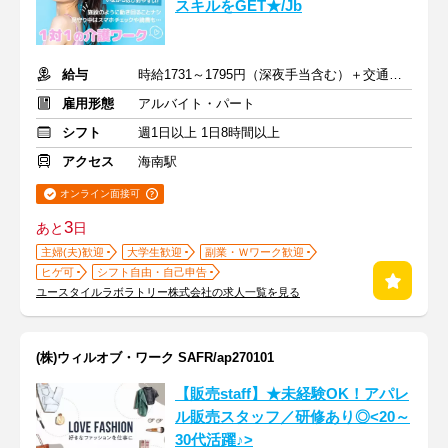
スキルをGET★/Jb
給与
時給1731～1795円（深夜手当含む）＋交通費支給
雇用形態
アルバイト・パート
シフト
週1日以上 1日8時間以上
アクセス
海南駅
オンライン面接可
3
あと
日
主婦(夫)歓迎
大学生歓迎
副業・Ｗワーク歓迎
ヒゲ可
シフト自由・自己申告
ユースタイルラボラトリー株式会社の求人一覧を見る
(株)ウィルオブ・ワーク SAFR/ap270101
【販売staff】★未経験OK！アパレ
ル販売スタッフ／研修あり◎<20～
30代活躍♪>