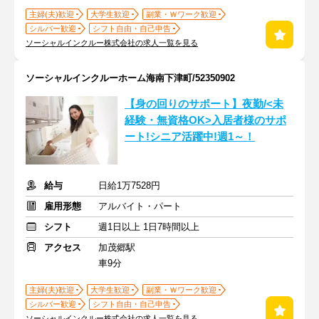
主婦(夫)歓迎
大学生歓迎
副業・Ｗワーク歓迎
シルバー歓迎
シフト自由・自己申告
ソーシャルインクルー株式会社の求人一覧を見る
ソーシャルインクルーホーム海南下津町/52350902
【身の回りのサポート】夜勤/<未
経験・無資格OK>入居者様のサポ
ート!シニア活躍中!週1～！
給与
日給1万7528円
雇用形態
アルバイト・パート
シフト
週1日以上 1日7時間以上
アクセス
加茂郷駅
車9分
主婦(夫)歓迎
大学生歓迎
副業・Ｗワーク歓迎
シルバー歓迎
シフト自由・自己申告
ソーシャルインクルー株式会社の求人一覧を見る