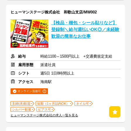
ヒューマンステージ株式会社 和歌山支店/MW002
【検品・梱包・シール貼りなど】
登録制＼給与週払いOK◎／未経験
歓迎の簡単なお仕事
給与
時給1100～1500円以上 +交通費規定支給
雇用形態
派遣社員
シフト
週5日 1日8時間以上
アクセス
海南駅
オンライン面接可
主婦(夫)歓迎
短期（1ヶ月以内OK）
ネイル可
シルバー歓迎
ピアス可
ヒューマンステージ株式会社の求人一覧を見る