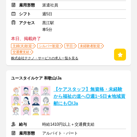
雇用形態
派遣社員
シフト
週5日
アクセス
黒江駅
車5分
本日、掲載終了
主婦(夫)歓迎
シルバー歓迎
平日
未経験者歓迎
交通費支給
株式会社テクノ・サービスの求人一覧を見る
ユースタイルケア 和歌山/Ja
【ケアスタッフ】無資格・未経験
から福祉の道へ◎週1~5日★地域貢
献にも◎/Ja
給与
時給1410円以上＋交通費支給
雇用形態
アルバイト・パート