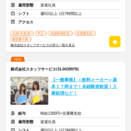
雇用形態
派遣社員
シフト
週5日以上 1日7時間以上
アクセス
主婦(夫)歓迎
平日
未経験者歓迎
交通費支給
履歴書不要
株式会社スタッフサービスの求人一覧を見る
NEW
株式会社スタッフサービス/31-04399791
【一般事務】＜飲料メーカー＞基
本１７時まで！未経験者歓迎！入
庫処理など！
給与
時給1300円+交通費支給
雇用形態
派遣社員
シフト
週5日以上 1日7時間以上