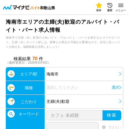
和歌山県
保存
履歴
メニュー
海南市エリアの主婦(夫)歓迎のアルバイト・バ
イト・パート求人情報
海南市で主婦（夫）歓迎の人気バイト・アルバイト・パートを探すならマイナビバイ
ト。主婦（夫）のバイト探しは、家事との両立が可能かが重要なので、自宅に近いバイ
トを探せる、地図検索を活用しましょう！
70
検索結果
件
（最終更新日：2026年8月9日）
エリア/駅
海南市
選択してください
選択
職種
主婦(夫)歓迎
こだわり
キーワード
検索
含まない