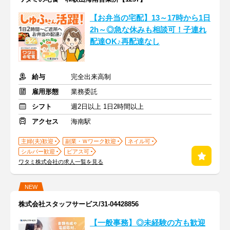
【お弁当の宅配】13～17時から1日
2h～◎急な休みも相談可！子連れ
配達OK♪再配達なし
給与
完全出来高制
雇用形態
業務委託
シフト
週2日以上 1日2時間以上
アクセス
海南駅
主婦(夫)歓迎
副業・Ｗワーク歓迎
ネイル可
シルバー歓迎
ピアス可
ワタミ株式会社の求人一覧を見る
NEW
株式会社スタッフサービス/31-04428856
【一般事務】◎未経験の方も歓迎