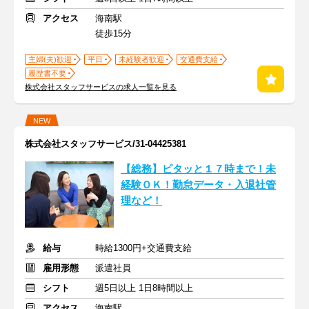
アクセス
海南駅
徒歩15分
主婦(夫)歓迎
平日
未経験者歓迎
交通費支給
履歴書不要
株式会社スタッフサービスの求人一覧を見る
NEW
株式会社スタッフサービス/31-04425381
【総務】ピタッと１７時まで！未
経験ＯＫ！勤怠データ・入退社管
理など！
給与
時給1300円+交通費支給
雇用形態
派遣社員
シフト
週5日以上 1日8時間以上
アクセス
海南駅