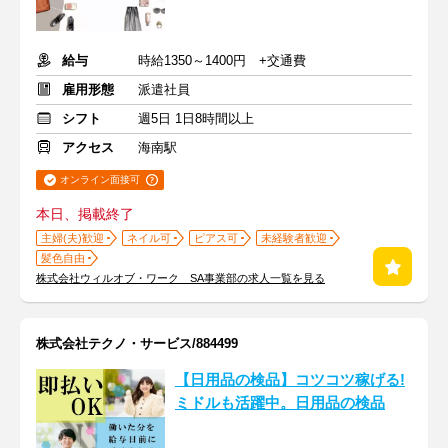
給与
時給1350～1400円 +交通費
雇用形態
派遣社員
シフト
週5日 1日8時間以上
アクセス
海南駅
オンライン面接可
本日、掲載終了
主婦(夫)歓迎
ネイル可
ピアス可
未経験者歓迎
髪色自由
株式会社ウィルオブ・ワーク SA事業部の求人一覧を見る
株式会社テクノ・サービス/884499
【日用品の検品】コツコツ稼げる!
ミドルも活躍中。日用品の検品