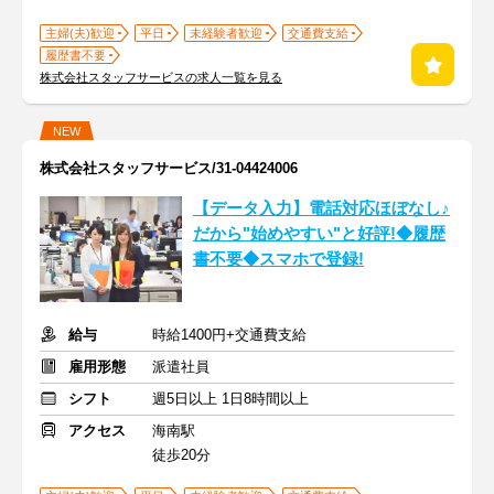
主婦(夫)歓迎
平日
未経験者歓迎
交通費支給
履歴書不要
株式会社スタッフサービスの求人一覧を見る
NEW
株式会社スタッフサービス/31-04424006
【データ入力】電話対応ほぼなし♪
だから"始めやすい"と好評!◆履歴
書不要◆スマホで登録!
給与
時給1400円+交通費支給
雇用形態
派遣社員
シフト
週5日以上 1日8時間以上
アクセス
海南駅
徒歩20分