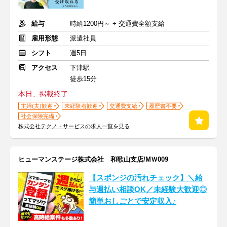
給与
時給1200円～ + 交通費全額支給
雇用形態
派遣社員
シフト
週5日
アクセス
下津駅
徒歩15分
本日、掲載終了
主婦(夫)歓迎
未経験者歓迎
交通費支給
履歴書不要
社会保険完備
株式会社テクノ・サービスの求人一覧を見る
ヒューマンステージ株式会社 和歌山支店/MＷ009
【スポンジの汚れチェック】＼給
与週払い相談OK／未経験大歓迎◎
簡単おしごとで安定収入♪