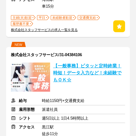
車15分
主婦(夫)歓迎
平日
未経験者歓迎
交通費支給
履歴書不要
株式会社スタッフサービスの求人一覧を見る
NEW
株式会社スタッフサービス/31-04384106
【一般事務】ピタッと定時終業！
時短！データ入力など！未経験で
もＯＫ☆
給与
時給1150円+交通費支給
雇用形態
派遣社員
シフト
週5日以上 1日4.5時間以上
アクセス
黒江駅
徒歩11分