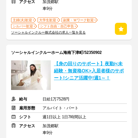
アクセス
加茂郷駅
車9分
主婦(夫)歓迎
大学生歓迎
副業・Ｗワーク歓迎
シルバー歓迎
シフト自由・自己申告
ソーシャルインクルー株式会社の求人一覧を見る
ソーシャルインクルーホーム海南下津町/52350902
【身の回りのサポート】夜勤/<未
経験・無資格OK>入居者様のサポ
ート!シニア活躍中!週1～！
給与
日給1万7528円
雇用形態
アルバイト・パート
シフト
週1日以上 1日7時間以上
アクセス
加茂郷駅
車9分