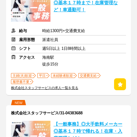
◎基本１７時まで！在庫管理な
ど！車通勤可！
給与
時給1300円+交通費支給
雇用形態
派遣社員
シフト
週5日以上 1日8時間以上
アクセス
海南駅
徒歩15分
主婦(夫)歓迎
平日
未経験者歓迎
交通費支給
履歴書不要
株式会社スタッフサービスの求人一覧を見る
NEW
株式会社スタッフサービス/31-04383688
【一般事務】◎大手飲料メーカー
◎基本１７時で帰れる！在庫・入