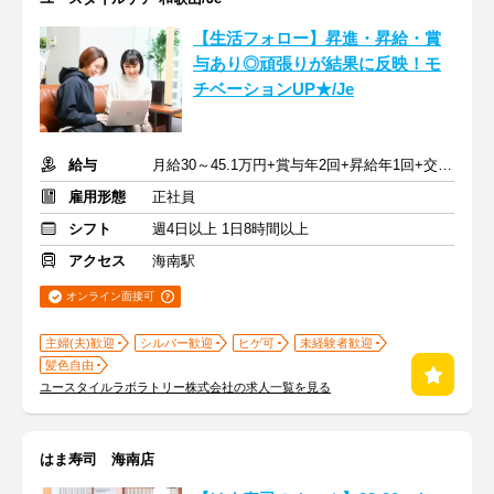
【生活フォロー】昇進・昇給・賞
与あり◎頑張りが結果に反映！モ
チベーションUP★/Je
給与
月給30～45.1万円+賞与年2回+昇給年1回+交通費全額
雇用形態
正社員
シフト
週4日以上 1日8時間以上
アクセス
海南駅
オンライン面接可
主婦(夫)歓迎
シルバー歓迎
ヒゲ可
未経験者歓迎
髪色自由
ユースタイルラボラトリー株式会社の求人一覧を見る
はま寿司 海南店