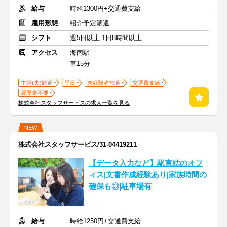
給与
時給1300円+交通費支給
雇用形態
紹介予定派遣
シフト
週5日以上 1日8時間以上
アクセス
海南駅
車15分
主婦(夫)歓迎
平日
未経験者歓迎
交通費支給
履歴書不要
株式会社スタッフサービスの求人一覧を見る
NEW
株式会社スタッフサービス/31-04419211
【データ入力など】駅直結のオフ
ィス|文書作成経験あり|家族時間の
確保も◎|駐車場有
給与
時給1250円+交通費支給