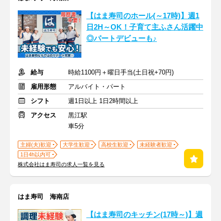
【はま寿司のホール(～17時)】週1
日2H～OK！子育て主ふさん活躍中
◎パートデビューも♪
給与
時給1100円＋曜日手当(土日祝+70円)
雇用形態
アルバイト・パート
シフト
週1日以上 1日2時間以上
アクセス
黒江駅
車5分
主婦(夫)歓迎
大学生歓迎
高校生歓迎
未経験者歓迎
1日4h以内可
株式会社はま寿司の求人一覧を見る
はま寿司 海南店
【はま寿司のキッチン(17時～)】週