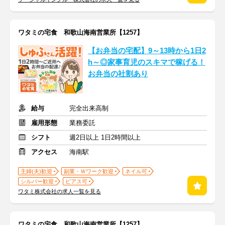
ワタミの宅食 和歌山海南営業所【1257】
【お弁当の宅配】9～13時から1日2
h～◎家事育児のスキマで稼げる！
お弁当の社割あり
給与
完全出来高制
雇用形態
業務委託
シフト
週2日以上 1日2時間以上
アクセス
海南駅
主婦(夫)歓迎
副業・Ｗワーク歓迎
ネイル可
シルバー歓迎
ピアス可
ワタミ株式会社の求人一覧を見る
ワタミの宅食 和歌山海南営業所【1257】