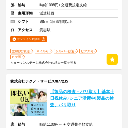
給与
時給1098円+交通費規定支給
雇用形態
派遣社員
シフト
週5日 1日8時間以上
アクセス
貴志駅
オンライン面接可
主婦(夫)歓迎
ネイル可
シルバー歓迎
ピアス可
ヒゲ可
ヒューマンステージ株式会社の求人一覧を見る
株式会社テクノ・サービス/877235
【製品の検査・バリ取り】基本土
日祝休み♪シニア活躍中!製品の検
査、バリ取り
給与
時給1100円～ + 交通費全額支給