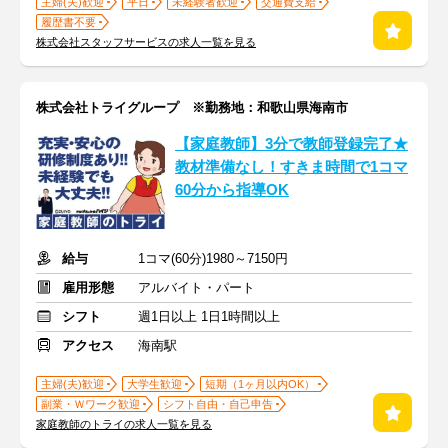
主婦(夫)歓迎
平日
未経験者歓迎
交通費支給
履歴書不要
株式会社スタッフサービスの求人一覧を見る
株式会社トライグループ ※勤務地：和歌山県海南市
【家庭教師】3分で教師登録完了★
教材準備なし！すきま時間で1コマ
60分から指導OK
給与
1コマ(60分)1980～7150円
雇用形態
アルバイト・パート
シフト
週1日以上 1日1時間以上
アクセス
海南駅
主婦(夫)歓迎
大学生歓迎
短期（1ヶ月以内OK）
副業・Ｗワーク歓迎
シフト自由・自己申告
家庭教師のトライの求人一覧を見る