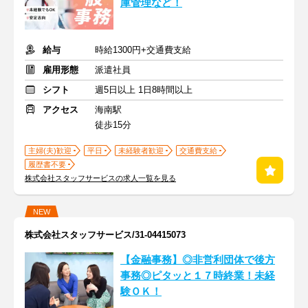
庫管理など！
給与
時給1300円+交通費支給
雇用形態
派遣社員
シフト
週5日以上 1日8時間以上
アクセス
海南駅
徒歩15分
主婦(夫)歓迎
平日
未経験者歓迎
交通費支給
履歴書不要
株式会社スタッフサービスの求人一覧を見る
NEW
株式会社スタッフサービス/31-04415073
【金融事務】◎非営利団体で後方
事務◎ピタッと１７時終業！未経
験ＯＫ！