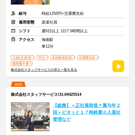
給与
時給1250円+交通費支給
雇用形態
派遣社員
シフト
週5日以上 1日7.5時間以上
アクセス
海南駅
車12分
主婦(夫)歓迎
平日
未経験者歓迎
交通費支給
履歴書不要
株式会社スタッフサービスの求人一覧を見る
NEW
株式会社スタッフサービス/31-04425514
【総務】＜正社員前提＊賞与年２
回＞ピタッと１７時終業☆入退社
管理など