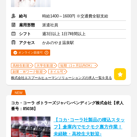
給与
時給1400～1600円 ※交通費全額支給
雇用形態
派遣社員
シフト
週3日以上 1日7時間以上
アクセス
かみのやま温泉駅
オンライン面接可
高校生歓迎
大学生歓迎
短期（1ヶ月以内OK）
副業・Ｗワーク歓迎
ネイル可
株式会社エスプールヒューマンソリューションズの求人一覧を見る
NEW
コカ・コーラ ボトラーズジャパンベンディング株式会社【求人
番号：85038】
【コカ･コーラ社製品の積込スタッ
フ】倉庫内でモクモク裏方作業！
未経験・高校生大歓迎♪