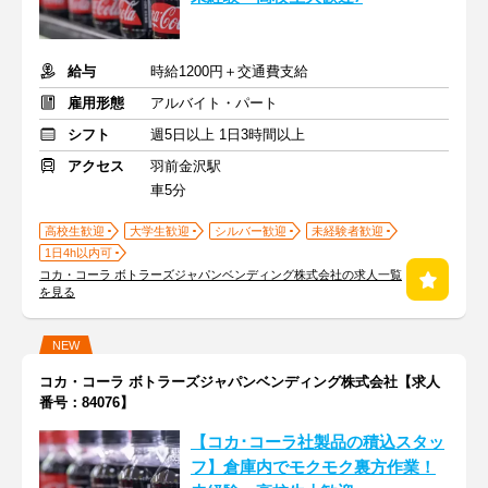
給与
時給1200円＋交通費支給
雇用形態
アルバイト・パート
シフト
週5日以上 1日3時間以上
アクセス
羽前金沢駅
車5分
高校生歓迎
大学生歓迎
シルバー歓迎
未経験者歓迎
1日4h以内可
コカ・コーラ ボトラーズジャパンベンディング株式会社の求人一覧
を見る
NEW
コカ・コーラ ボトラーズジャパンベンディング株式会社【求人
番号：84076】
【コカ･コーラ社製品の積込スタッ
フ】倉庫内でモクモク裏方作業！