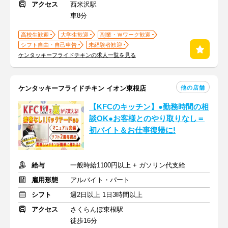
アクセス
西米沢駅
車8分
高校生歓迎
大学生歓迎
副業・Ｗワーク歓迎
シフト自由・自己申告
未経験者歓迎
ケンタッキーフライドチキンの求人一覧を見る
他の店舗
ケンタッキーフライドチキン イオン東根店
【KFCのキッチン】●勤務時間の相
談OK●お客様とのやり取りなし＝
初バイト＆お仕事復帰に!
給与
一般時給1100円以上 + ガソリン代支給
雇用形態
アルバイト・パート
シフト
週2日以上 1日3時間以上
アクセス
さくらんぼ東根駅
徒歩16分