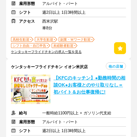
雇用形態
アルバイト・パート
シフト
週2日以上 1日3時間以上
アクセス
西米沢駅
車8分
高校生歓迎
大学生歓迎
副業・Ｗワーク歓迎
シフト自由・自己申告
未経験者歓迎
ケンタッキーフライドチキンの求人一覧を見る
他の店舗
ケンタッキーフライドチキン イオン米沢店
【KFCのキッチン】●勤務時間の相
談OK●お客様とのやり取りなし＝
初バイト＆お仕事復帰に!
給与
一般時給1100円以上 + ガソリン代支給
雇用形態
アルバイト・パート
シフト
週2日以上 1日3時間以上