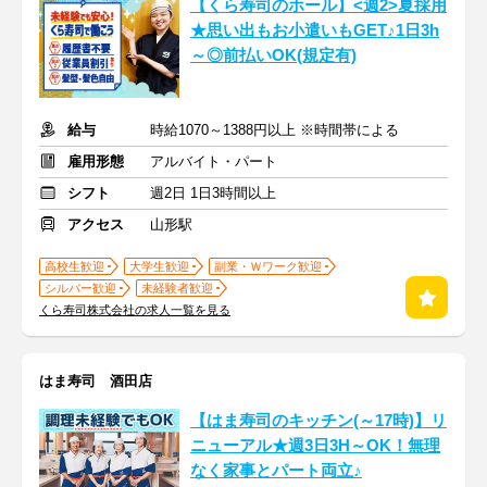
【くら寿司のホール】<週2>夏採用
★思い出もお小遣いもGET♪1日3h
～◎前払いOK(規定有)
給与
時給1070～1388円以上 ※時間帯による
雇用形態
アルバイト・パート
シフト
週2日 1日3時間以上
アクセス
山形駅
高校生歓迎
大学生歓迎
副業・Ｗワーク歓迎
シルバー歓迎
未経験者歓迎
くら寿司株式会社の求人一覧を見る
はま寿司 酒田店
【はま寿司のキッチン(～17時)】リ
ニューアル★週3日3H～OK！無理
なく家事とパート両立♪