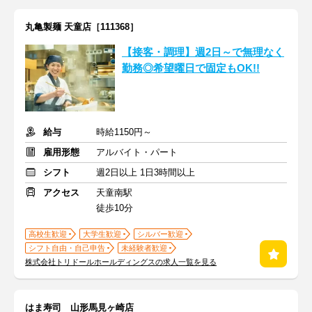
丸亀製麺 天童店［111368］
【接客・調理】週2日～で無理なく
勤務◎希望曜日で固定もOK!!
給与
時給1150円～
雇用形態
アルバイト・パート
シフト
週2日以上 1日3時間以上
アクセス
天童南駅
徒歩10分
高校生歓迎
大学生歓迎
シルバー歓迎
シフト自由・自己申告
未経験者歓迎
株式会社トリドールホールディングスの求人一覧を見る
はま寿司 山形馬見ヶ崎店