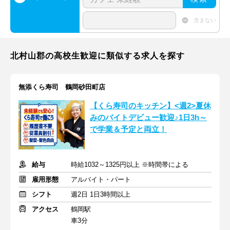
含まない
北村山郡の高校生歓迎に類似する求人を探す
無添くら寿司 鶴岡砂田町店
【くら寿司のキッチン】<週2>夏休
みのバイトデビュー歓迎♪1日3h～
で学業＆予定と両立！
給与
時給1032～1325円以上 ※時間帯による
雇用形態
アルバイト・パート
シフト
週2日 1日3時間以上
アクセス
鶴岡駅
車3分