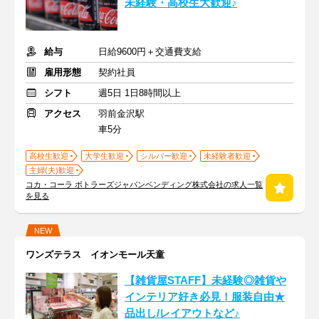
未経験・高校生大歓迎♪
給与
日給9600円＋交通費支給
雇用形態
契約社員
シフト
週5日 1日8時間以上
アクセス
羽前金沢駅
車5分
高校生歓迎
大学生歓迎
シルバー歓迎
未経験者歓迎
主婦(夫)歓迎
コカ・コーラ ボトラーズジャパンベンディング株式会社の求人一覧
を見る
NEW
ワンズテラス イオンモール天童
【雑貨屋STAFF】未経験◎雑貨や
インテリア好き必見！服装自由★
品出し/レイアウトなど♪