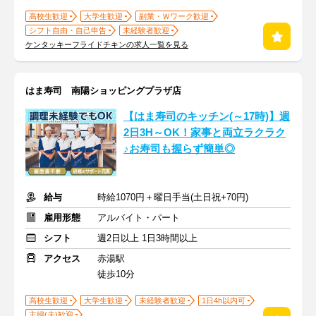
高校生歓迎
大学生歓迎
副業・Ｗワーク歓迎
シフト自由・自己申告
未経験者歓迎
ケンタッキーフライドチキンの求人一覧を見る
はま寿司 南陽ショッピングプラザ店
【はま寿司のキッチン(～17時)】週
2日3H～OK！家事と両立ラクラク
♪お寿司も握らず簡単◎
給与
時給1070円＋曜日手当(土日祝+70円)
雇用形態
アルバイト・パート
シフト
週2日以上 1日3時間以上
アクセス
赤湯駅
徒歩10分
高校生歓迎
大学生歓迎
未経験者歓迎
1日4h以内可
主婦(夫)歓迎