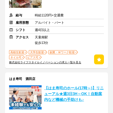
給与
時給1120円+交通費
雇用形態
アルバイト・パート
シフト
週4日以上
アクセス
天童南駅
徒歩13分
高校生歓迎
大学生歓迎
副業・Ｗワーク歓迎
ネイル可
ピアス可
株式会社ライフスタイルイノベーションの求人一覧を見る
はま寿司 酒田店
【はま寿司のホール(17時～)】リニ
ューアル★週3日3H～OK！自動案
内など機械の手助けも♪