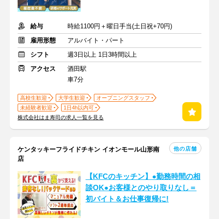
給与
時給1100円＋曜日手当(土日祝+70円)
雇用形態
アルバイト・パート
シフト
週3日以上 1日3時間以上
アクセス
酒田駅
車7分
高校生歓迎
大学生歓迎
オープニングスタッフ
未経験者歓迎
1日4h以内可
株式会社はま寿司の求人一覧を見る
他の店舗
ケンタッキーフライドチキン イオンモール山形南
店
【KFCのキッチン】●勤務時間の相
談OK●お客様とのやり取りなし＝
初バイト＆お仕事復帰に!