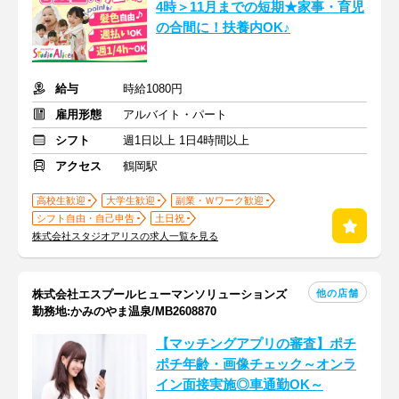
4時＞11月までの短期★家事・育児
の合間に！扶養内OK♪
給与
時給1080円
雇用形態
アルバイト・パート
シフト
週1日以上 1日4時間以上
アクセス
鶴岡駅
高校生歓迎
大学生歓迎
副業・Ｗワーク歓迎
シフト自由・自己申告
土日祝
株式会社スタジオアリスの求人一覧を見る
他の店舗
株式会社エスプールヒューマンソリューションズ
勤務地:かみのやま温泉/MB2608870
【マッチングアプリの審査】ポチ
ポチ年齢・画像チェック～オンラ
イン面接実施◎車通勤OK～