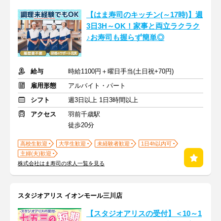
【はま寿司のキッチン(～17時)】週
3日3H～OK！家事と両立ラクラク
♪お寿司も握らず簡単◎
給与
時給1100円＋曜日手当(土日祝+70円)
雇用形態
アルバイト・パート
シフト
週3日以上 1日3時間以上
アクセス
羽前千歳駅
徒歩20分
高校生歓迎
大学生歓迎
未経験者歓迎
1日4h以内可
主婦(夫)歓迎
株式会社はま寿司の求人一覧を見る
スタジオアリス イオンモール三川店
【スタジオアリスの受付】＜10～1