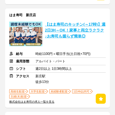
はま寿司 新庄店
【はま寿司のキッチン(～17時)】週
2日3H～OK！家事と両立ラクラク
♪お寿司も握らず簡単◎
給与
時給1100円＋曜日手当(土日祝+70円)
雇用形態
アルバイト・パート
シフト
週2日以上 1日3時間以上
アクセス
新庄駅
徒歩13分
高校生歓迎
大学生歓迎
未経験者歓迎
1日4h以内可
主婦(夫)歓迎
株式会社はま寿司の求人一覧を見る