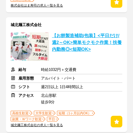
株式会社はま寿司の求人一覧を見る
城北麺工株式会社
【お餅製造補助/包装】<平日だけ/
週2～OK>簡単モクモク作業！扶養
内勤務◎<短期OK>
給与
時給1032円＋交通費
雇用形態
アルバイト・パート
シフト
週2日以上 1日4時間以上
アクセス
北山形駅
徒歩9分
高校生歓迎
大学生歓迎
短期（1ヶ月以内OK）
副業・Ｗワーク歓迎
平日
城北麺工株式会社の求人一覧を見る