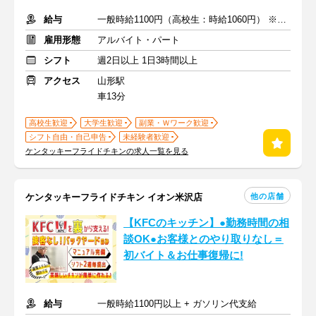
給与
一般時給1100円（高校生：時給1060円） ※土日時給＋50円
雇用形態
アルバイト・パート
シフト
週2日以上 1日3時間以上
アクセス
山形駅
車13分
高校生歓迎
大学生歓迎
副業・Ｗワーク歓迎
シフト自由・自己申告
未経験者歓迎
ケンタッキーフライドチキンの求人一覧を見る
他の店舗
ケンタッキーフライドチキン イオン米沢店
【KFCのキッチン】●勤務時間の相
談OK●お客様とのやり取りなし＝
初バイト＆お仕事復帰に!
給与
一般時給1100円以上 + ガソリン代支給