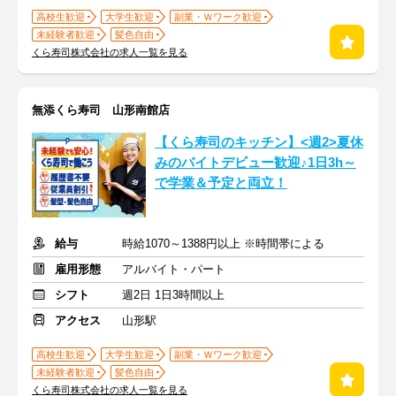
高校生歓迎
大学生歓迎
副業・Ｗワーク歓迎
未経験者歓迎
髪色自由
くら寿司株式会社の求人一覧を見る
無添くら寿司 山形南館店
【くら寿司のキッチン】<週2>夏休
みのバイトデビュー歓迎♪1日3h～
で学業＆予定と両立！
給与
時給1070～1388円以上 ※時間帯による
雇用形態
アルバイト・パート
シフト
週2日 1日3時間以上
アクセス
山形駅
高校生歓迎
大学生歓迎
副業・Ｗワーク歓迎
未経験者歓迎
髪色自由
くら寿司株式会社の求人一覧を見る