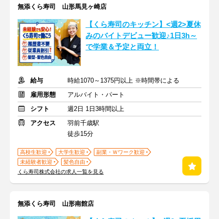
無添くら寿司 山形馬見ヶ崎店
【くら寿司のキッチン】<週2>夏休
みのバイトデビュー歓迎♪1日3h～
で学業＆予定と両立！
給与
時給1070～1375円以上 ※時間帯による
雇用形態
アルバイト・パート
シフト
週2日 1日3時間以上
アクセス
羽前千歳駅
徒歩15分
高校生歓迎
大学生歓迎
副業・Ｗワーク歓迎
未経験者歓迎
髪色自由
くら寿司株式会社の求人一覧を見る
無添くら寿司 山形南館店