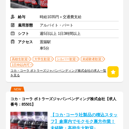
給与
時給1035円＋交通費支給
雇用形態
アルバイト・パート
シフト
週5日以上 1日3時間以上
アクセス
置賜駅
車5分
高校生歓迎
大学生歓迎
シルバー歓迎
未経験者歓迎
1日4h以内可
コカ・コーラ ボトラーズジャパンベンディング株式会社の求人一覧
を見る
NEW
コカ・コーラ ボトラーズジャパンベンディング株式会社【求人
番号：85501】
【コカ･コーラ社製品の積込スタッ
フ】倉庫内でモクモク裏方作業！
未経験・高校生大歓迎♪