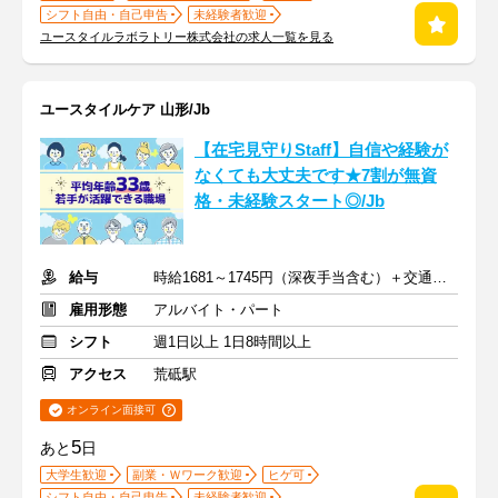
シフト自由・自己申告
未経験者歓迎
ユースタイルラボラトリー株式会社の求人一覧を見る
ユースタイルケア 山形/Jb
【在宅見守りStaff】自信や経験が
なくても大丈夫です★7割が無資
格・未経験スタート◎/Jb
給与
時給1681～1745円（深夜手当含む）＋交通費支給
雇用形態
アルバイト・パート
シフト
週1日以上 1日8時間以上
アクセス
荒砥駅
オンライン面接可
5
あと
日
大学生歓迎
副業・Ｗワーク歓迎
ヒゲ可
シフト自由・自己申告
未経験者歓迎