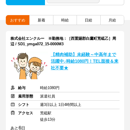
おすすめ
新着
時給
日給
月給
株式会社エンクルー ※勤務地：［西置賜郡白鷹町荒砥乙］周
辺 / SD1_ymga072_15-0000M3
【精肉補助】未経験～中高年まで
活躍中♪時給1080円！TEL面接＆来
社不要★
給与
時給1080円
雇用形態
派遣社員
シフト
週3日以上 1日4時間以上
アクセス
荒砥駅
徒歩13分
6
あと
日