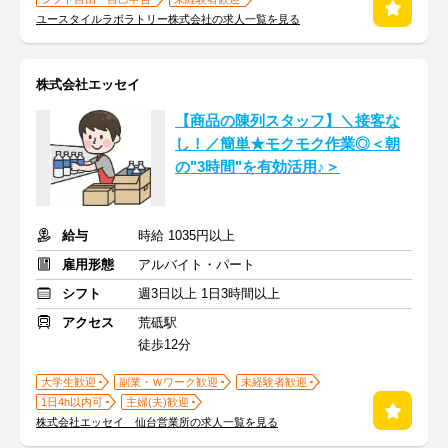
ユースタイルラボラトリー株式会社の求人一覧を見る
株式会社エッセイ
【商品の陳列スタッフ】＼接客な
し！／簡単★モクモク作業◎＜朝
の"3時間"を有効活用♪＞
給与
時給 1035円以上
雇用形態
アルバイト・パート
シフト
週3日以上 1日3時間以上
アクセス
荒砥駅
徒歩12分
大学生歓迎
副業・Ｗワーク歓迎
未経験者歓迎
1日4h以内可
主婦(夫)歓迎
株式会社エッセイ 仙台営業所の求人一覧を見る