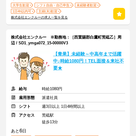
大学生歓迎
シフト自由・自己申告
未経験者歓迎
1日4h以内可
主婦(夫)歓迎
株式会社エンクルーの求人一覧を見る
株式会社エンクルー ※勤務地：［西置賜郡白鷹町荒砥乙］周
辺 / SD1_ymga072_15-00000V3
【青果】未経験～中高年まで活躍
中♪時給1080円！TEL面接＆来社不
要★
給与
時給1080円
雇用形態
派遣社員
シフト
週3日以上 1日4時間以上
アクセス
荒砥駅
徒歩13分
6
あと
日