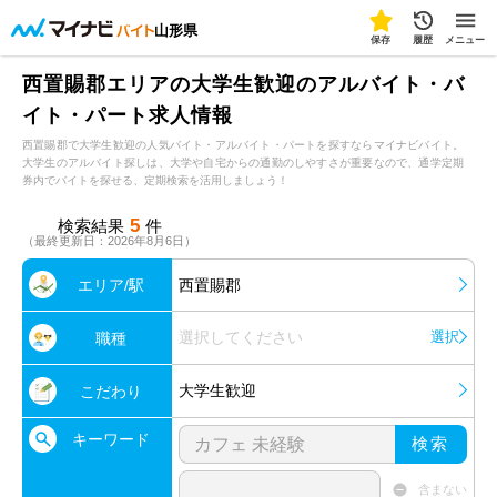
山形県
保存
履歴
メニュー
西置賜郡エリアの大学生歓迎のアルバイト・バ
イト・パート求人情報
西置賜郡で大学生歓迎の人気バイト・アルバイト・パートを探すならマイナビバイト。
大学生のアルバイト探しは、大学や自宅からの通勤のしやすさが重要なので、通学定期
券内でバイトを探せる、定期検索を活用しましょう！
5
検索結果
件
（最終更新日：2026年8月6日）
エリア/駅
西置賜郡
選択してください
選択
職種
大学生歓迎
こだわり
キーワード
検索
含まない