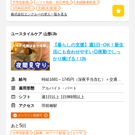
大学生歓迎
シフト自由・自己申告
未経験者歓迎
1日4h以内可
主婦(夫)歓迎
株式会社エンクルーの求人一覧を見る
ユースタイルケア 山形/Jb
【暮らしの支援】週1日~OK！新生
活にも合わせやすい◎夜勤でしっ
かり稼げる！/Jb
給与
時給1681～1745円（深夜手当含む）＋交通費支給
雇用形態
アルバイト・パート
シフト
週1日以上 1日8時間以上
アクセス
羽前椿駅
オンライン面接可
5
あと
日
大学生歓迎
副業・Ｗワーク歓迎
ヒゲ可