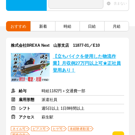
含まない
おすすめ
新着
時給
日給
月給
株式会社BREXA Next 山形支店 11877-01／E10
【立ちバイクを使用した物流作
業】月収例27万円以上可★正社員
登用あり！
給与
時給1182円＋交通費一部
雇用形態
派遣社員
シフト
週5日以上 1日8時間以上
アクセス
萩生駅
ネイル可
ピアス可
ヒゲ可
未経験者歓迎
髪色自由