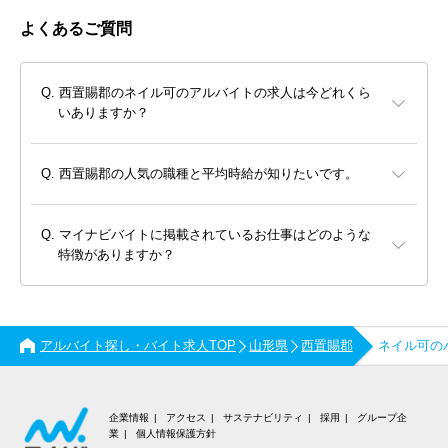
よくあるご質問
西置賜郡のネイル可のアルバイトの求人は今どれくら
いありますか？
西置賜郡の人気の職種と平均時給が知りたいです。
マイナビバイトに掲載されているお仕事はどのような
特徴がありますか？
アルバイト探し・バイト求人TOP
山形県
西置賜郡
ネイル可の
企業情報
アクセス
サステナビリティ
採用
グループ企
業
個人情報保護方針