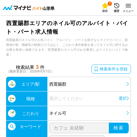
0
山形県
保存
履歴
メニュー
西置賜郡エリアのネイル可のアルバイト・バイ
ト・パート求人情報
西置賜郡のネイル可の人気バイト・アルバイト・パートを探すならマイナビバイト。勤
務地や駅、職種等の検索だけではなく、こだわり条件検索を使ってネイル可に関するお
仕事を簡単に検索できます。西置賜郡のネイル可のお仕事探しはマイナビバイトで検
索！
3
検索結果
件
検索条件を登録
（最終更新日：2026年8月7日）
エリア/駅
西置賜郡
選択してください
選択
職種
ネイル可
こだわり
キーワード
検索