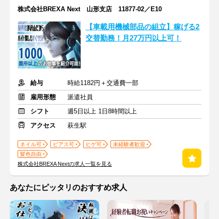
株式会社BREXA Next 山形支店 11877-02／E10
【車載用機械部品の組立】稼げる2
交替勤務！月27万円以上可！
給与
時給1182円＋交通費一部
雇用形態
派遣社員
シフト
週5日以上 1日8時間以上
アクセス
萩生駅
ネイル可
ピアス可
ヒゲ可
未経験者歓迎
髪色自由
株式会社BREXA Nextの求人一覧を見る
あなたにピッタリのおすすめ求人