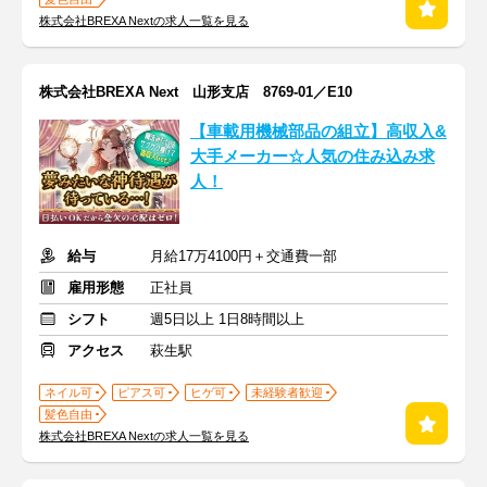
株式会社BREXA Nextの求人一覧を見る
株式会社BREXA Next 山形支店 8769-01／E10
【車載用機械部品の組立】高収入&
大手メーカー☆人気の住み込み求
人！
給与
月給17万4100円＋交通費一部
雇用形態
正社員
シフト
週5日以上 1日8時間以上
アクセス
萩生駅
ネイル可
ピアス可
ヒゲ可
未経験者歓迎
髪色自由
株式会社BREXA Nextの求人一覧を見る