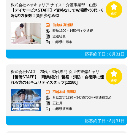
株式会社ネオキャリア ナイス！介護事業部 山形支店／YMG
【デイサービスSTAFF】<資格なしでも活躍>50代・6
0代の方多数！負担少なめ◎
仙山線
高瀬駅
時給1300～1450円＋交通費
派遣社員
山形県山形市
応募終了日：
8月31日
株式会社FACT 20代・30代専門 次世代警備キャリア事業部
【警備STAFF】［職業紹介］警察・消防・自衛隊に憧
れる方のセキュリティスタッフ[12280]
羽越本線
酒田駅
月給27万1720～34万5700円+交通費支給
正社員
山形県酒田市
応募終了日：
8月31日