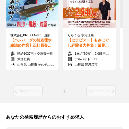
株式会社BREXA Next 山形支店 11878-03／E10
りらくる 寒河江店
【ハンバーグの前処理や
【セラピスト】もみほぐ
【
箱詰め作業】正社員登用
し経験者大募集！業界最
バ
のチャンス！夜勤専属★
高水準60分2,840円～も可
前
時給1037円＋交通費一部
1施術(60分)：2,088円～3,510円
日払い制度あり♪
能です！
み
派遣社員
アルバイト・パート
山形県 山形市 その他山形市
山形県 寒河江市
1
前のページへ
次のページへ
あなたの検索履歴からのおすすめ求人