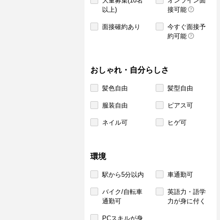
大量募集(10名
オンライン面
以上)
接可能
面接確約あり
今すぐ面接予
約可能
おしゃれ・自分らしさ
髪色自由
髪型自由
服装自由
ピアス可
ネイル可
ヒゲ可
環境
駅から5分以内
車通勤可
バイク/自転車
英語力・語学
通勤可
力が身に付く
PCスキルが身