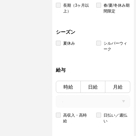
長期（3ヶ月以
春/夏/冬休み期
上）
間限定
シーズン
夏休み
シルバーウィ
ーク
給与
時給
日給
月給
高収入・高時
日払い／週払
給
い