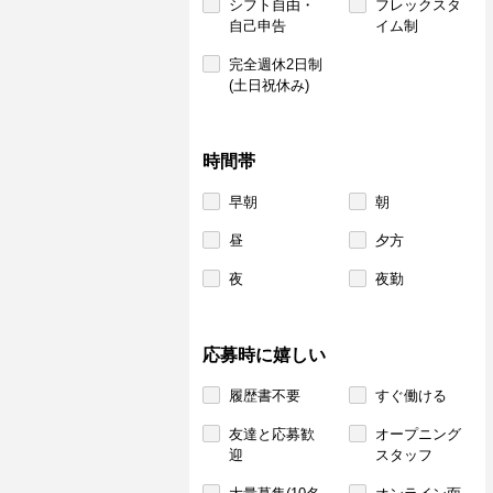
シフト自由・
フレックスタ
自己申告
イム制
完全週休2日制
(土日祝休み)
時間帯
早朝
朝
昼
夕方
夜
夜勤
応募時に嬉しい
履歴書不要
すぐ働ける
友達と応募歓
オープニング
迎
スタッフ