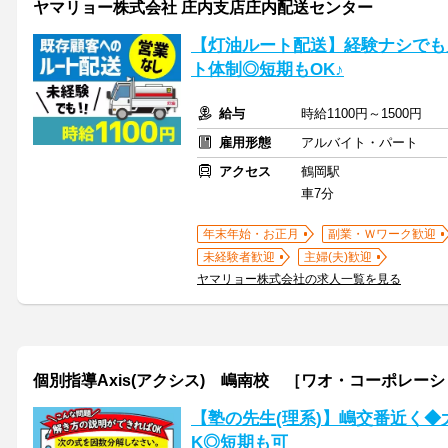
ヤマリョー株式会社 庄内支店庄内配送センター
【灯油ルート配送】経験ナシでも月
ト体制◎短期もOK♪
給与
時給1100円～1500円
雇用形態
アルバイト・パート
アクセス
鶴岡駅
車7分
年末年始・お正月
副業・Ｗワーク歓迎
未経験者歓迎
主婦(夫)歓迎
ヤマリョー株式会社の求人一覧を見る
個別指導Axis(アクシス) 嶋南校 ［ワオ・コーポレー
【塾の先生(理系)】嶋交番近く◆
K◎短期も可