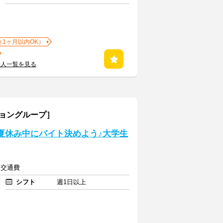
（1ヶ月以内OK）
求人一覧を見る
ショングループ］
夏休み中にバイト決めよう♪大学生
上＋交通費
シフト
週1日以上