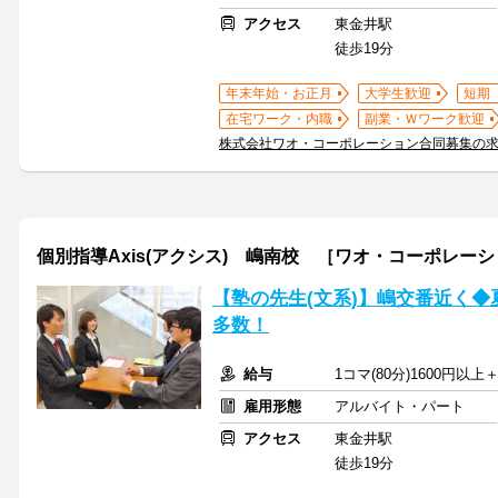
アクセス
東金井駅
徒歩19分
年末年始・お正月
大学生歓迎
短期
在宅ワーク・内職
副業・Ｗワーク歓迎
株式会社ワオ・コーポレーション合同募集の
個別指導Axis(アクシス) 嶋南校 ［ワオ・コーポレー
【塾の先生(文系)】嶋交番近く◆
多数！
給与
1コマ(80分)1600円以
雇用形態
アルバイト・パート
アクセス
東金井駅
徒歩19分