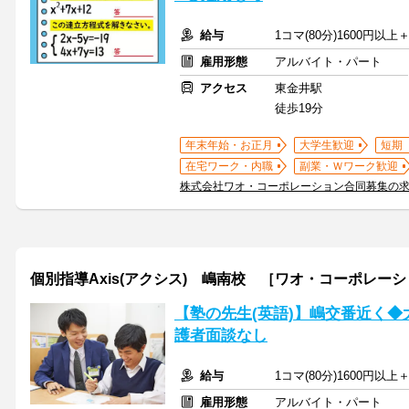
給与
1コマ(80分)1600円以
雇用形態
アルバイト・パート
アクセス
東金井駅
徒歩19分
年末年始・お正月
大学生歓迎
短期
在宅ワーク・内職
副業・Ｗワーク歓迎
株式会社ワオ・コーポレーション合同募集の
個別指導Axis(アクシス) 嶋南校 ［ワオ・コーポレー
【塾の先生(英語)】嶋交番近く
護者面談なし
給与
1コマ(80分)1600円以
雇用形態
アルバイト・パート