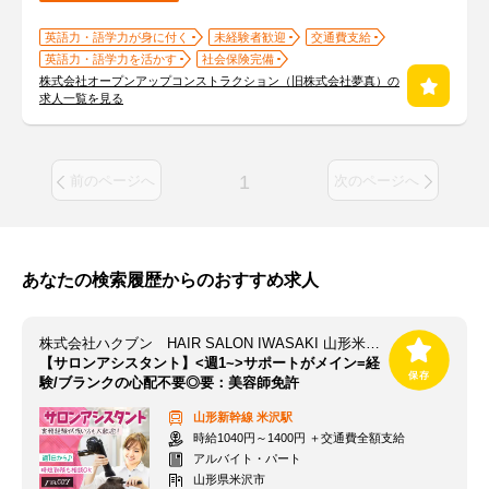
英語力・語学力が身に付く
未経験者歓迎
交通費支給
英語力・語学力を活かす
社会保険完備
株式会社オープンアップコンストラクション（旧株式会社夢真）の
求人一覧を見る
1
前のページへ
次のページへ
あなたの検索履歴からのおすすめ求人
株式会社ハクブン HAIR SALON IWASAKI 山形米沢駅前店
【サロンアシスタント】<週1~>サポートがメイン=経
験/ブランクの心配不要◎要：美容師免許
山形新幹線
米沢駅
時給1040円～1400円 ＋交通費全額支給
アルバイト・パート
山形県米沢市