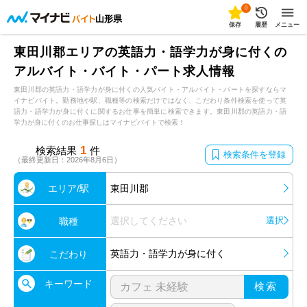
0
山形県
保存
履歴
メニュー
東田川郡エリアの英語力・語学力が身に付くの
アルバイト・バイト・パート求人情報
東田川郡の英語力・語学力が身に付くの人気バイト・アルバイト・パートを探すならマ
イナビバイト。勤務地や駅、職種等の検索だけではなく、こだわり条件検索を使って英
語力・語学力が身に付くに関するお仕事を簡単に検索できます。東田川郡の英語力・語
学力が身に付くのお仕事探しはマイナビバイトで検索！
1
検索結果
件
検索条件を登録
（最終更新日：2026年8月6日）
エリア/駅
東田川郡
選択してください
選択
職種
英語力・語学力が身に付く
こだわり
キーワード
検索