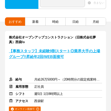
含まない
おすすめ
新着
時給
日給
月給
株式会社オープンアップコンストラクション（旧株式会社夢
真）西袋/o
【事務スタッフ】未経験9割スタート◎業界大手の上場
グループ!!昇給年2回/WEB面接可
給与
月給26万5000円～（20時間分の固定残業時間代を含む）
雇用形態
正社員
シフト
週5日 1日8時間以上
アクセス
西袋駅
オンライン面接可