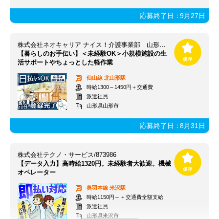
応募終了日：
9月27日
株式会社ネオキャリア ナイス！介護事業部 山形支店／YMG
【暮らしのお手伝い】＜未経験OK＞小規模施設の生
活サポートやちょっとした軽作業
仙山線
北山形駅
時給1300～1450円＋交通費
派遣社員
山形県山形市
応募終了日：
8月31日
株式会社テクノ・サービス/873986
【データ入力】高時給1320円。未経験者大歓迎。機械
オペレーター
奥羽本線
米沢駅
時給1150円～ + 交通費全額支給
派遣社員
山形県米沢市