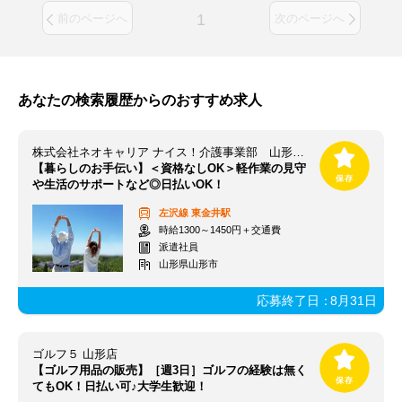
1
前のページへ
次のページへ
あなたの検索履歴からのおすすめ求人
株式会社ネオキャリア ナイス！介護事業部 山形支店／YMG
【暮らしのお手伝い】＜資格なしOK＞軽作業の見守
や生活のサポートなど◎日払いOK！
左沢線
東金井駅
時給1300～1450円＋交通費
派遣社員
山形県山形市
応募終了日：
8月31日
ゴルフ５ 山形店
【ゴルフ用品の販売】［週3日］ゴルフの経験は無く
てもOK！日払い可♪大学生歓迎！