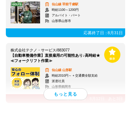
仙山線
羽前千歳駅
時給1100～1200円
アルバイト・パート
山形県山形市
応募終了日：
8月31日
株式会社テクノ・サービス/883077
【自動車整備作業】直接雇用の可能性あり♪高時給★
≪フォークリフト作業≫
仙山線
山形駅
時給2010円～ + 交通費全額支給
派遣社員
山形県鶴岡市
応募終了日：
8月12日
あと
3
日