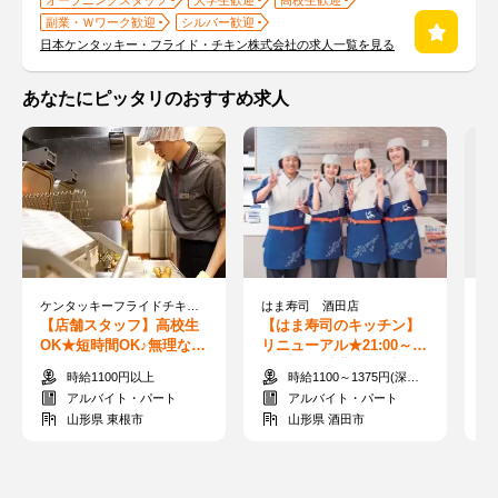
オープニングスタッフ
大学生歓迎
高校生歓迎
副業・Ｗワーク歓迎
シルバー歓迎
日本ケンタッキー・フライド・チキン株式会社の求人一覧を見る
あなたにピッタリのおすすめ求人
ケンタッキーフライドチキン イオン東根店
はま寿司 酒田店
【店舗スタッフ】高校生
【はま寿司のキッチン】
【
OK★短時間OK♪無理なく
リニューアル★21:00～ち
F
働けるシフト◎バイトデ
ょこっと"夜勤"♪NO料理
1
時給1100円以上
時給1100～1375円(深夜時給)＋曜日手当(土日祝+70円)
ビューにGOOD
スキル！前払いOK
入
アルバイト・パート
アルバイト・パート
山形県 東根市
山形県 酒田市