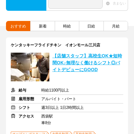
含まない
おすすめ
新着
時給
日給
月給
ケンタッキーフライドチキン イオンモール三川店
【店舗スタッフ】高校生OK★短時
間OK♪無理なく働けるシフト◎バ
イトデビューにGOOD
給与
時給1100円以上
雇用形態
アルバイト・パート
シフト
週3日以上 1日2時間以上
アクセス
西袋駅
車8分