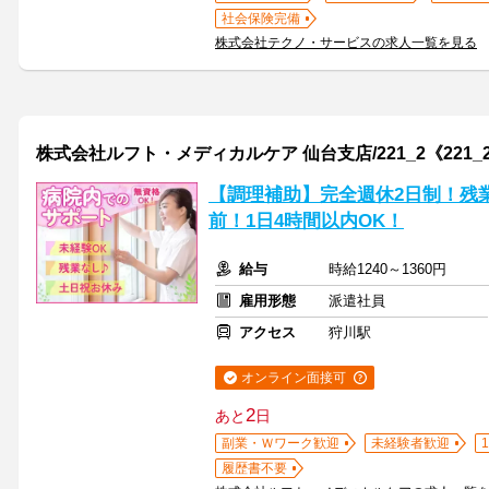
社会保険完備
株式会社テクノ・サービスの求人一覧を見る
株式会社ルフト・メディカルケア 仙台支店/221_2《221_
【調理補助】完全週休2日制！残
前！1日4時間以内OK！
給与
時給1240～1360円
雇用形態
派遣社員
アクセス
狩川駅
オンライン面接可
2
あと
日
副業・Ｗワーク歓迎
未経験者歓迎
履歴書不要