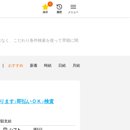
0
保存
履歴
メニュー
はなく、こだわり条件検索を使って早朝に関
|
おすすめ
新着
時給
日給
月給
ります♪即払いＯＫ♪検査
全額支給
シフト
週5日