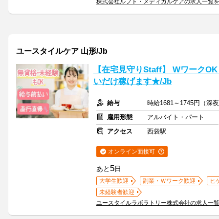
株式会社ルフト・メディカルケアの求人一覧
ユースタイルケア 山形/Jb
【在宅見守りStaff】 Wワーク
いだけ稼げます★/Jb
給与
時給1681～1745円（
雇用形態
アルバイト・パート
アクセス
西袋駅
オンライン面接可
5
あと
日
大学生歓迎
副業・Ｗワーク歓迎
ヒ
未経験者歓迎
ユースタイルラボラトリー株式会社の求人一