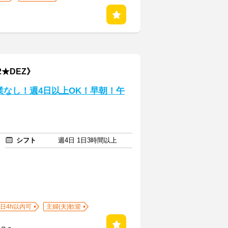
2★DEZ》
業なし！週4日以上OK！早朝！午
シフト
週4日 1日3時間以上
1日4h以内可
主婦(夫)歓迎