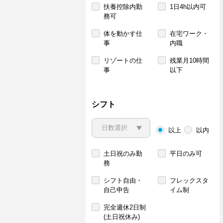
扶養控除内勤
1日4h以内可
務可
体を動かす仕
在宅ワーク・
事
内職
リゾートの仕
残業月10時間
事
以下
シフト
以上
以内
土日祝のみ勤
平日のみ可
務
シフト自由・
フレックスタ
自己申告
イム制
完全週休2日制
(土日祝休み)