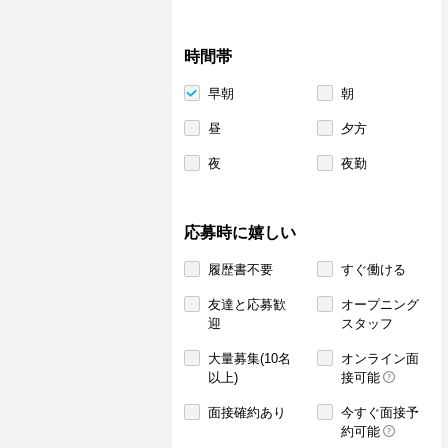
時間帯
早朝
朝
昼
夕方
夜
夜勤
応募時に嬉しい
履歴書不要
すぐ働ける
友達と応募歓
オープニング
迎
スタッフ
大量募集(10名
オンライン面
以上)
接可能
面接確約あり
今すぐ面接予
約可能