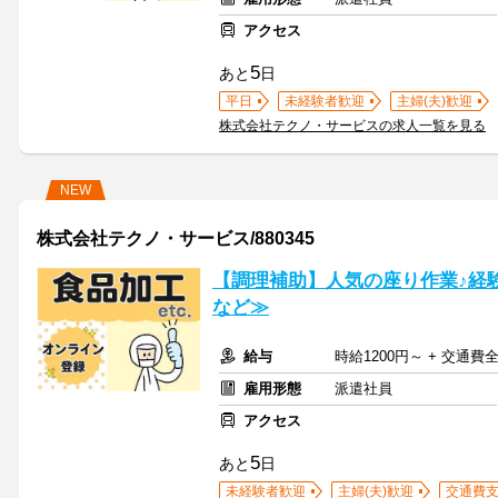
アクセス
5
あと
日
平日
未経験者歓迎
主婦(夫)歓迎
株式会社テクノ・サービスの求人一覧を見る
NEW
株式会社テクノ・サービス/880345
【調理補助】人気の座り作業♪経
など≫
給与
時給1200円～ + 交通費
雇用形態
派遣社員
アクセス
5
あと
日
未経験者歓迎
主婦(夫)歓迎
交通費