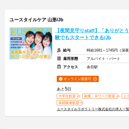
ユースタイルケア 山形/Jb
【夜間見守りstaff】「ありが
験でもスタートできる/Jb
給与
時給1681～1745円（
雇用形態
アルバイト・パート
アクセス
余目駅
オンライン面接可
5
あと
日
大学生歓迎
副業・Ｗワーク歓迎
ヒ
未経験者歓迎
ユースタイルラボラトリー株式会社の求人一