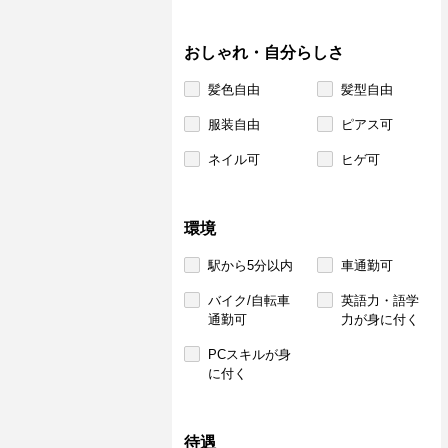
おしゃれ・自分らしさ
髪色自由
髪型自由
服装自由
ピアス可
ネイル可
ヒゲ可
環境
駅から5分以内
車通勤可
バイク/自転車
英語力・語学
通勤可
力が身に付く
PCスキルが身
に付く
待遇