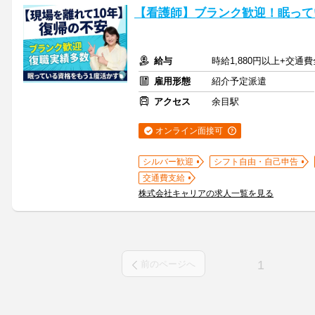
【看護師】ブランク歓迎！眠って
給与
時給1,880円以上+交通
雇用形態
紹介予定派遣
アクセス
余目駅
オンライン面接可
シルバー歓迎
シフト自由・自己申告
交通費支給
株式会社キャリアの求人一覧を見る
1
前のページへ