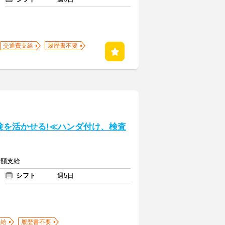
交通費支給
履歴書不要
験を活かせる!≪ハンダ付け、検査
全額支給
シフト
週5日
支給
履歴書不要