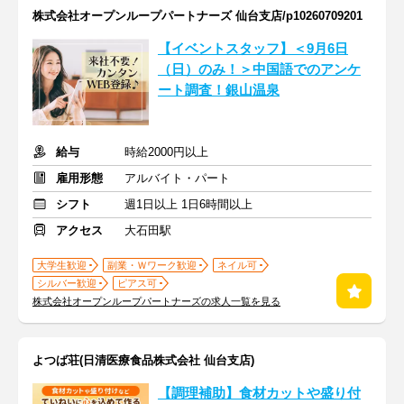
株式会社オープンループパートナーズ 仙台支店/p10260709201
【イベントスタッフ】＜9月6日
（日）のみ！＞中国語でのアンケ
ート調査！銀山温泉
給与
時給2000円以上
雇用形態
アルバイト・パート
シフト
週1日以上 1日6時間以上
アクセス
大石田駅
大学生歓迎
副業・Ｗワーク歓迎
ネイル可
シルバー歓迎
ピアス可
株式会社オープンループパートナーズの求人一覧を見る
よつば荘(日清医療食品株式会社 仙台支店)
【調理補助】食材カットや盛り付