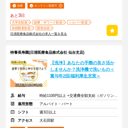
急募
オンライン面接可
3
あと
日
大学生歓迎
副業・Ｗワーク歓迎
シルバー歓迎
未経験者歓迎
髪色自由
日清医療食品株式会社の求人一覧を見る
特養長寿園(日清医療食品株式会社 仙台支店)
【洗浄】あなたの手際の良さ活か
しませんか？洗浄機で洗いもの＜
賞与年2回/福利厚生充実＞
給与
時給1100円以上 +交通費全額支給（ガソリン代も支給）
雇用形態
アルバイト・パート
シフト
週3日以上
アクセス
大石田駅