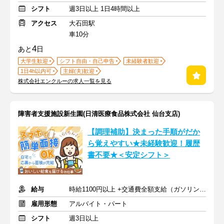
シフト
週3日以上 1日4時間以上
アクセス
大石田駅
車10分
4
あと
日
大学生歓迎
シフト自由・自己申告
未経験者歓迎
1日4h以内可
主婦(夫)歓迎
株式会社エンクルーの求人一覧を見る
障害者支援施設新生園(日清医療食品株式会社 仙台支店)
【調理補助】決まった手順がだか
ら覚えやすい★未経験歓迎！履歴
書不要★＜安定シフト＞
給与
時給1100円以上 +交通費全額支給（ガソリン代も支給）
雇用形態
アルバイト・パート
シフト
週3日以上