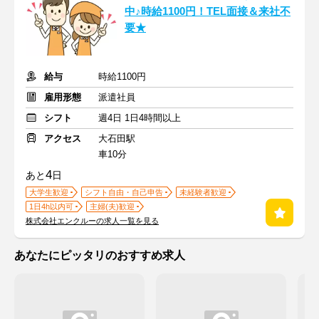
中♪時給1100円！TEL面接＆来社不
要★
給与
時給1100円
雇用形態
派遣社員
シフト
週4日 1日4時間以上
アクセス
大石田駅
車10分
4
あと
日
大学生歓迎
シフト自由・自己申告
未経験者歓迎
1日4h以内可
主婦(夫)歓迎
株式会社エンクルーの求人一覧を見る
あなたにピッタリのおすすめ求人