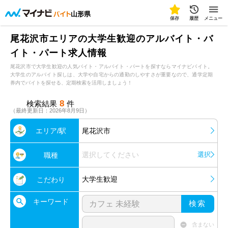
山形県
保存
履歴
メニュー
尾花沢市エリアの大学生歓迎のアルバイト・バ
イト・パート求人情報
尾花沢市で大学生歓迎の人気バイト・アルバイト・パートを探すならマイナビバイト。
大学生のアルバイト探しは、大学や自宅からの通勤のしやすさが重要なので、通学定期
券内でバイトを探せる、定期検索を活用しましょう！
8
検索結果
件
（最終更新日：2026年8月9日）
エリア/駅
尾花沢市
選択してください
選択
職種
大学生歓迎
こだわり
キーワード
検索
含まない