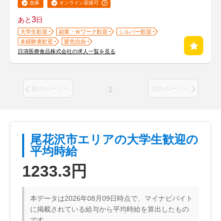
急募
オンライン面接可
3
あと
日
大学生歓迎
副業・Ｗワーク歓迎
シルバー歓迎
未経験者歓迎
髪色自由
日清医療食品株式会社の求人一覧を見る
1
前のページへ
次のページへ
尾花沢市エリアの大学生歓迎の
平均時給
1233.3円
本データは2026年08月09日時点で、マイナビバイト
に掲載されている給与から平均時給を算出したもの
です。