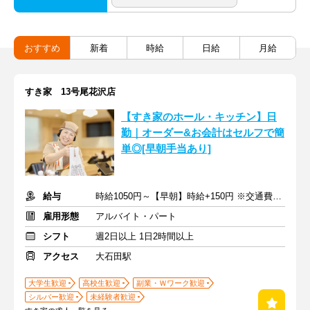
おすすめ
新着
時給
日給
月給
すき家 13号尾花沢店
【すき家のホール・キッチン】日
勤｜オーダー&お会計はセルフで簡
単◎[早朝手当あり]
給与
時給1050円～【早朝】時給+150円 ※交通費支給
雇用形態
アルバイト・パート
シフト
週2日以上 1日2時間以上
アクセス
大石田駅
大学生歓迎
高校生歓迎
副業・Ｗワーク歓迎
シルバー歓迎
未経験者歓迎