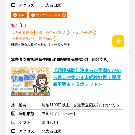
アクセス
北大石田駅
急募
オンライン面接可
3
あと
日
大学生歓迎
副業・Ｗワーク歓迎
シルバー歓迎
未経験者歓迎
髪色自由
日清医療食品株式会社の求人一覧を見る
障害者支援施設新生園(日清医療食品株式会社 仙台支店)
【調理補助】決まった手順がだか
ら覚えやすい★未経験歓迎！履歴
書不要★＜安定シフト＞
給与
時給1100円以上 +交通費全額支給（ガソリン代も支給）
雇用形態
アルバイト・パート
シフト
週3日以上
アクセス
北大石田駅