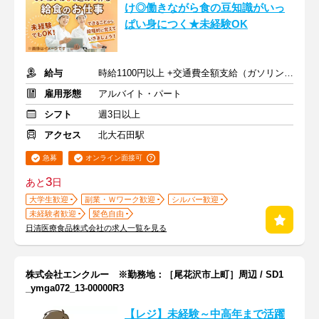
け◎働きながら食の豆知識がいっ
ぱい身につく★未経験OK
給与
時給1100円以上 +交通費全額支給（ガソリン代も支給）
雇用形態
アルバイト・パート
シフト
週3日以上
アクセス
北大石田駅
急募
オンライン面接可
3
あと
日
大学生歓迎
副業・Ｗワーク歓迎
シルバー歓迎
未経験者歓迎
髪色自由
日清医療食品株式会社の求人一覧を見る
株式会社エンクルー ※勤務地：［尾花沢市上町］周辺 / SD1
_ymga072_13-00000R3
【レジ】未経験～中高年まで活躍