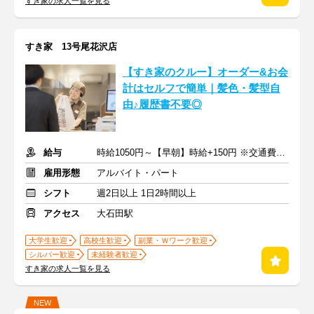
すき家の求人一覧を見る
すき家 13号尾花沢店
【すき家のクルー】オーダー&お会
計はセルフで簡単｜髪色・髪型自
由♪履歴書不要◎
給与
時給1050円～【早朝】時給+150円 ※交通費支給
雇用形態
アルバイト・パート
シフト
週2日以上 1日2時間以上
アクセス
大石田駅
大学生歓迎
高校生歓迎
副業・Ｗワーク歓迎
シルバー歓迎
未経験者歓迎
すき家の求人一覧を見る
NEW