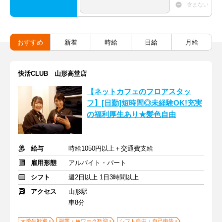
含まない
おすすめ
新着
時給
日給
月給
快活CLUB 山形高堂店
【ネットカフェのフロアスタッ
フ】[日勤]短時間◎未経験OK!充実
の福利厚生あり★髪色自由
給与
時給1050円以上＋交通費支給
雇用形態
アルバイト・パート
シフト
週2日以上 1日3時間以上
アクセス
山形駅
車8分
大学生歓迎
副業・Ｗワーク歓迎
シフト自由・自己申告