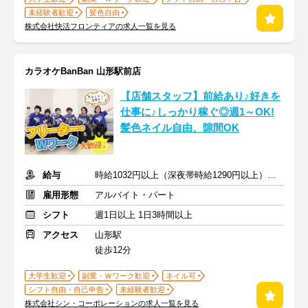
未経験者歓迎
髪色自由
株式会社快活フロンティアの求人一覧を見る
カラオケBanBan 山形駅前店
【店舗スタッフ】前給あり♪好きを
仕事に♪しっかり稼ぐ◎週1～OK!
髪色ネイル自由、隙間OK
給与
時給1032円以上（深夜帯時給1290円以上） ＋交通費支給
雇用形態
アルバイト・パート
シフト
週1日以上 1日3時間以上
アクセス
山形駅
徒歩12分
大学生歓迎
副業・Ｗワーク歓迎
ネイル可
シフト自由・自己申告
未経験者歓迎
株式会社シン・コーポレーションの求人一覧を見る