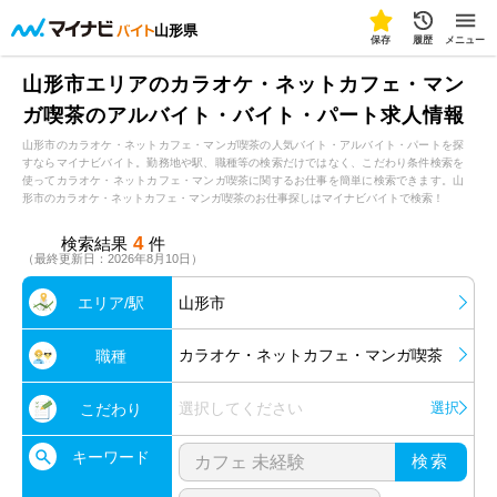
山形県
保存
履歴
メニュー
山形市エリアのカラオケ・ネットカフェ・マン
ガ喫茶のアルバイト・バイト・パート求人情報
山形市のカラオケ・ネットカフェ・マンガ喫茶の人気バイト・アルバイト・パートを探
すならマイナビバイト。勤務地や駅、職種等の検索だけではなく、こだわり条件検索を
使ってカラオケ・ネットカフェ・マンガ喫茶に関するお仕事を簡単に検索できます。山
形市のカラオケ・ネットカフェ・マンガ喫茶のお仕事探しはマイナビバイトで検索！
4
検索結果
件
（最終更新日：2026年8月10日）
エリア/駅
山形市
カラオケ・ネットカフェ・マンガ喫茶
職種
選択してください
選択
こだわり
キーワード
検索