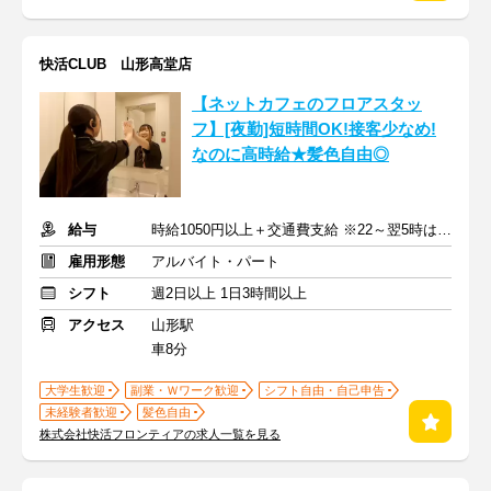
快活CLUB 山形高堂店
【ネットカフェのフロアスタッ
フ】[夜勤]短時間OK!接客少なめ!
なのに高時給★髪色自由◎
給与
時給1050円以上＋交通費支給 ※22～翌5時は時給1313円
雇用形態
アルバイト・パート
シフト
週2日以上 1日3時間以上
アクセス
山形駅
車8分
大学生歓迎
副業・Ｗワーク歓迎
シフト自由・自己申告
未経験者歓迎
髪色自由
株式会社快活フロンティアの求人一覧を見る