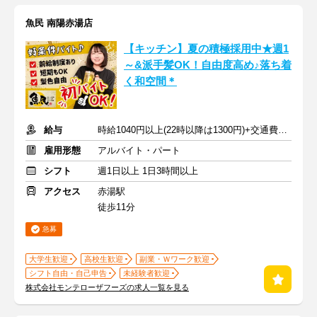
魚民 南陽赤湯店
【キッチン】夏の積極採用中★週1
～&派手髪OK！自由度高め♪落ち着
く和空間＊
給与
時給1040円以上(22時以降は1300円)+交通費規定内支給
雇用形態
アルバイト・パート
シフト
週1日以上 1日3時間以上
アクセス
赤湯駅
徒歩11分
急募
大学生歓迎
高校生歓迎
副業・Ｗワーク歓迎
シフト自由・自己申告
未経験者歓迎
株式会社モンテローザフーズの求人一覧を見る