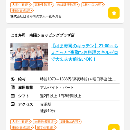
大学生歓迎
高校生歓迎
未経験者歓迎
1日4h以内可
主婦(夫)歓迎
株式会社はま寿司の求人一覧を見る
はま寿司 南陽ショッピングプラザ店
【はま寿司のキッチン】21:00～ち
ょこっと"夜勤"♪お料理スキルゼロ
で大丈夫★前払いOK！
給与
時給1070～1338円(深夜時給)＋曜日手当(土日祝+70円)
雇用形態
アルバイト・パート
シフト
週2日以上 1日3時間以上
アクセス
赤湯駅
徒歩10分
大学生歓迎
未経験者歓迎
1日4h以内可
主婦(夫)歓迎
留学生歓迎