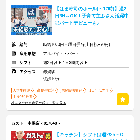
【はま寿司のホール(～17時)】週2
日3H～OK！子育て主ふさん活躍中
◎パートデビューも♪
給与
時給1070円＋曜日手当(土日祝+70円)
雇用形態
アルバイト・パート
シフト
週2日以上 1日3時間以上
アクセス
赤湯駅
徒歩10分
大学生歓迎
高校生歓迎
未経験者歓迎
1日4h以内可
主婦(夫)歓迎
株式会社はま寿司の求人一覧を見る
ガスト 南陽店＜017848＞
【キッチン】シフトは週2/2h～O