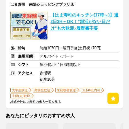
はま寿司 南陽ショッピングプラザ店
【はま寿司のキッチン(17時～)】週
2日3H～OK！"部活がない日だ
け"も大歓迎♪履歴書不要
給与
時給1070円＋曜日手当(土日祝+70円)
雇用形態
アルバイト・パート
シフト
週2日以上 1日3時間以上
アクセス
赤湯駅
徒歩10分
大学生歓迎
高校生歓迎
未経験者歓迎
1日4h以内可
主婦(夫)歓迎
株式会社はま寿司の求人一覧を見る
あなたにピッタリのおすすめ求人