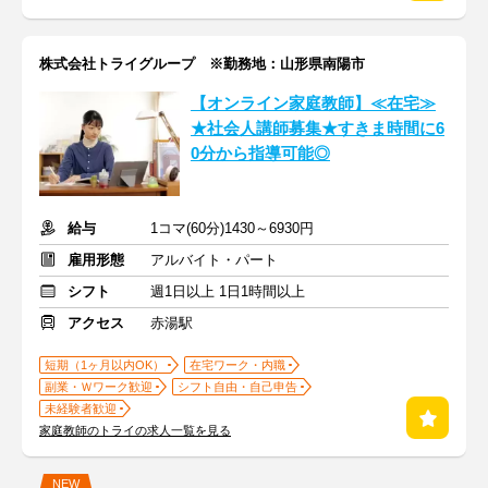
株式会社トライグループ ※勤務地：山形県南陽市
【オンライン家庭教師】≪在宅≫
★社会人講師募集★すきま時間に6
0分から指導可能◎
給与
1コマ(60分)1430～6930円
雇用形態
アルバイト・パート
シフト
週1日以上 1日1時間以上
アクセス
赤湯駅
短期（1ヶ月以内OK）
在宅ワーク・内職
副業・Ｗワーク歓迎
シフト自由・自己申告
未経験者歓迎
家庭教師のトライの求人一覧を見る
NEW