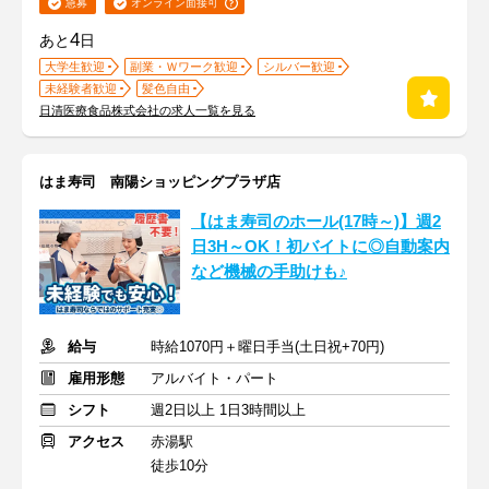
急募
オンライン面接可
4
あと
日
大学生歓迎
副業・Ｗワーク歓迎
シルバー歓迎
未経験者歓迎
髪色自由
日清医療食品株式会社の求人一覧を見る
はま寿司 南陽ショッピングプラザ店
【はま寿司のホール(17時～)】週2
日3H～OK！初バイトに◎自動案内
など機械の手助けも♪
給与
時給1070円＋曜日手当(土日祝+70円)
雇用形態
アルバイト・パート
シフト
週2日以上 1日3時間以上
アクセス
赤湯駅
徒歩10分