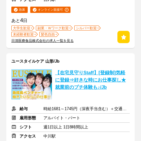
急募
オンライン面接可
4
あと
日
大学生歓迎
副業・Ｗワーク歓迎
シルバー歓迎
未経験者歓迎
髪色自由
日清医療食品株式会社の求人一覧を見る
ユースタイルケア 山形/Jb
【在宅見守りStaff】[登録制]気軽
に登録⇒好きな時にお仕事探し★
就業前のプチ体験も♪/Jb
給与
時給1681～1745円（深夜手当含む）＋交通費支給
雇用形態
アルバイト・パート
シフト
週1日以上 1日8時間以上
アクセス
中川駅