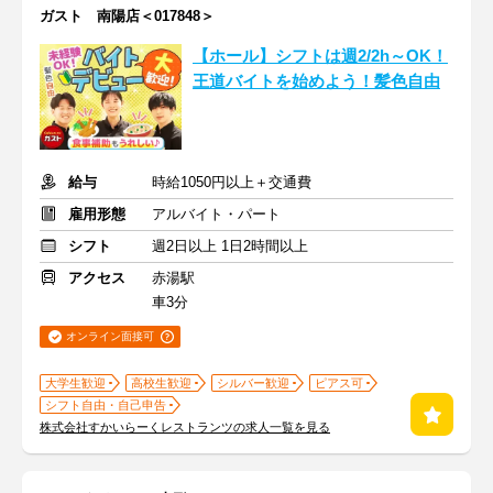
ガスト 南陽店＜017848＞
【ホール】シフトは週2/2h～OK！
王道バイトを始めよう！髪色自由
給与
時給1050円以上＋交通費
雇用形態
アルバイト・パート
シフト
週2日以上 1日2時間以上
アクセス
赤湯駅
車3分
オンライン面接可
大学生歓迎
高校生歓迎
シルバー歓迎
ピアス可
シフト自由・自己申告
株式会社すかいらーくレストランツの求人一覧を見る