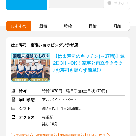
含まない
おすすめ
新着
時給
日給
月給
はま寿司 南陽ショッピングプラザ店
【はま寿司のキッチン(～17時)】週
2日3H～OK！家事と両立ラクラク
♪お寿司も握らず簡単◎
給与
時給1070円＋曜日手当(土日祝+70円)
雇用形態
アルバイト・パート
シフト
週2日以上 1日3時間以上
アクセス
赤湯駅
徒歩10分
大学生歓迎
高校生歓迎
未経験者歓迎
1日4h以内可