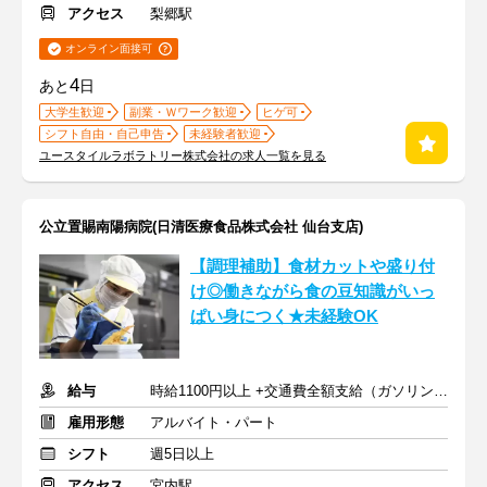
アクセス
梨郷駅
オンライン面接可
4
あと
日
大学生歓迎
副業・Ｗワーク歓迎
ヒゲ可
シフト自由・自己申告
未経験者歓迎
ユースタイルラボラトリー株式会社の求人一覧を見る
公立置賜南陽病院(日清医療食品株式会社 仙台支店)
【調理補助】食材カットや盛り付
け◎働きながら食の豆知識がいっ
ぱい身につく★未経験OK
給与
時給1100円以上 +交通費全額支給（ガソリン代も支給）
雇用形態
アルバイト・パート
シフト
週5日以上
アクセス
宮内駅