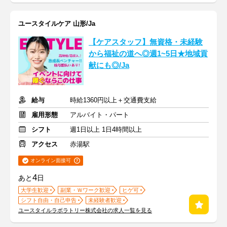
ユースタイルケア 山形/Ja
【ケアスタッフ】無資格・未経験
から福祉の道へ◎週1~5日★地域貢
献にも◎/Ja
給与
時給1360円以上＋交通費支給
雇用形態
アルバイト・パート
シフト
週1日以上 1日4時間以上
アクセス
赤湯駅
オンライン面接可
4
あと
日
大学生歓迎
副業・Ｗワーク歓迎
ヒゲ可
シフト自由・自己申告
未経験者歓迎
ユースタイルラボラトリー株式会社の求人一覧を見る