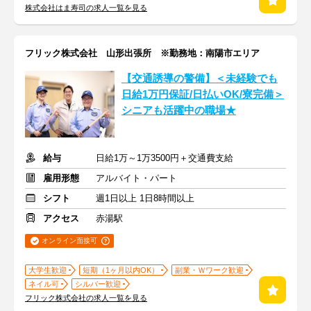
株式会社はま寿司の求人一覧を見る
フリック株式会社 山形出張所 ※勤務地：南陽市エリア
【交通誘導の警備】＜未経験でも
日給1万円保証/日払いOK/寮完備＞
シニアも活躍中の職場★
給与
日給1万～1万3500円＋交通費支給
雇用形態
アルバイト・パート
シフト
週1日以上 1日8時間以上
アクセス
赤湯駅
オンライン面接可
大学生歓迎
短期（1ヶ月以内OK）
副業・Ｗワーク歓迎
ネイル可
シルバー歓迎
フリック株式会社の求人一覧を見る