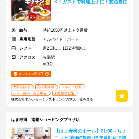
K！ガストで料理上手に！髪色自由
給与
時給1050円以上＋交通費
雇用形態
アルバイト・パート
シフト
週2日以上 1日2時間以上
アクセス
赤湯駅
車3分
オンライン面接可
大学生歓迎
高校生歓迎
シルバー歓迎
シフト自由・自己申告
未経験者歓迎
株式会社すかいらーくレストランツの求人一覧を見る
はま寿司 南陽ショッピングプラザ店
【はま寿司のホール】21:00～ちょ
こっと"夜勤"募集♪ほぼ自動化で接