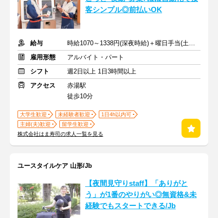
客シンプル◎前払いOK
給与
時給1070～1338円(深夜時給)＋曜日手当(土日祝+70円)
雇用形態
アルバイト・パート
シフト
週2日以上 1日3時間以上
アクセス
赤湯駅
徒歩10分
大学生歓迎
未経験者歓迎
1日4h以内可
主婦(夫)歓迎
留学生歓迎
株式会社はま寿司の求人一覧を見る
ユースタイルケア 山形/Jb
【夜間見守りstaff】「ありがと
う」が1番のやりがい◎無資格&未
経験でもスタートできる/Jb