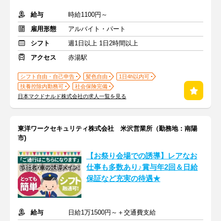
給与
時給1100円～
雇用形態
アルバイト・パート
シフト
週1日以上 1日2時間以上
アクセス
赤湯駅
シフト自由・自己申告
髪色自由
1日4h以内可
扶養控除内勤務可
社会保険完備
日本マクドナルド株式会社の求人一覧を見る
東洋ワークセキュリティ株式会社 米沢営業所（勤務地：南陽
市)
【お祭り会場での誘導】レアなお
仕事も多数あり♪賞与年2回＆日給
保証など充実の待遇★
給与
日給1万1500円～＋交通費支給