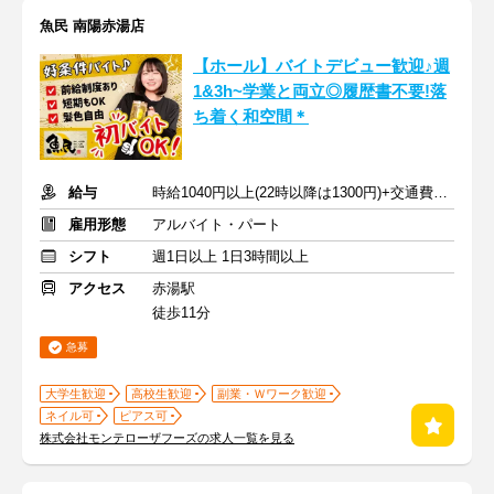
魚民 南陽赤湯店
【ホール】バイトデビュー歓迎♪週
1&3h~学業と両立◎履歴書不要!落
ち着く和空間＊
給与
時給1040円以上(22時以降は1300円)+交通費規定内支給
雇用形態
アルバイト・パート
シフト
週1日以上 1日3時間以上
アクセス
赤湯駅
徒歩11分
急募
大学生歓迎
高校生歓迎
副業・Ｗワーク歓迎
ネイル可
ピアス可
株式会社モンテローザフーズの求人一覧を見る