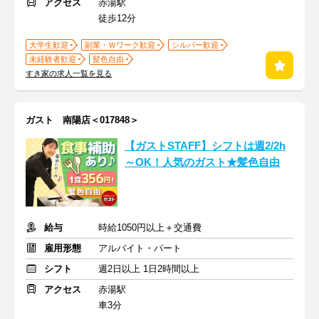
アクセス
赤湯駅
徒歩12分
大学生歓迎
副業・Ｗワーク歓迎
シルバー歓迎
未経験者歓迎
髪色自由
すき家の求人一覧を見る
ガスト 南陽店＜017848＞
【ガストSTAFF】シフトは週2/2h
～OK！人気のガスト★髪色自由
給与
時給1050円以上＋交通費
雇用形態
アルバイト・パート
シフト
週2日以上 1日2時間以上
アクセス
赤湯駅
車3分