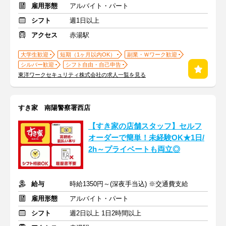
雇用形態
アルバイト・パート
シフト
週1日以上
アクセス
赤湯駅
大学生歓迎
短期（1ヶ月以内OK）
副業・Ｗワーク歓迎
シルバー歓迎
シフト自由・自己申告
東洋ワークセキュリティ株式会社の求人一覧を見る
すき家 南陽警察署西店
【すき家の店舗スタッフ】セルフ
オーダーで簡単！未経験OK★1日/
2h～プライベートも両立◎
給与
時給1350円～(深夜手当込) ※交通費支給
雇用形態
アルバイト・パート
シフト
週2日以上 1日2時間以上