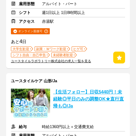
雇用形態
アルバイト・パート
シフト
週1日以上 1日8時間以上
アクセス
赤湯駅
オンライン面接可
4
あと
日
大学生歓迎
副業・Ｗワーク歓迎
ヒゲ可
シフト自由・自己申告
未経験者歓迎
ユースタイルラボラトリー株式会社の求人一覧を見る
ユースタイルケア 山形/Ja
【生活フォロー】日収5440円！未
経験◎平日のみの調整OK★直行直
帰も◎/Ja
給与
時給1360円以上＋交通費支給
雇用形態
アルバイト・パート