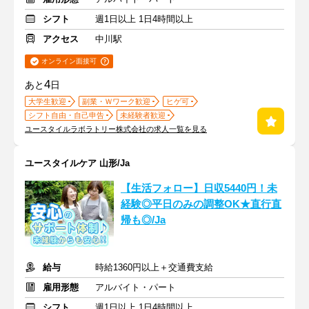
シフト
週1日以上 1日4時間以上
アクセス
中川駅
オンライン面接可
4
あと
日
大学生歓迎
副業・Ｗワーク歓迎
ヒゲ可
シフト自由・自己申告
未経験者歓迎
ユースタイルラボラトリー株式会社の求人一覧を見る
ユースタイルケア 山形/Ja
【生活フォロー】日収5440円！未
経験◎平日のみの調整OK★直行直
帰も◎/Ja
給与
時給1360円以上＋交通費支給
雇用形態
アルバイト・パート
シフト
週1日以上 1日4時間以上