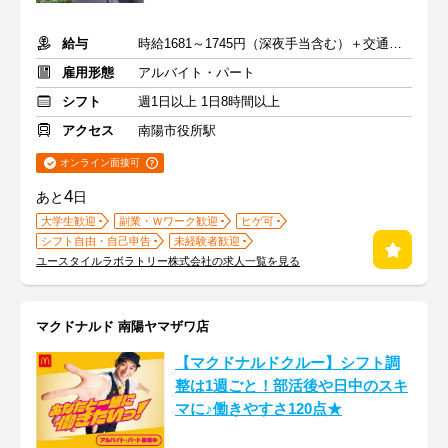
給与
時給1681～1745円（深夜手当含む）＋交通費支給
雇用形態
アルバイト・パート
シフト
週1日以上 1日8時間以上
アクセス
南陽市役所駅
オンライン面接可
4
あと
日
大学生歓迎
副業・Ｗワーク歓迎
ヒゲ可
シフト自由・自己申告
未経験者歓迎
ユースタイルラボラトリー株式会社の求人一覧を見る
マクドナルド 南陽ヤマザワ店
【マクドナルドクルー】シフト調
整は1週ごと！部活後や日中のスキ
マに♪働きやすさ120点★