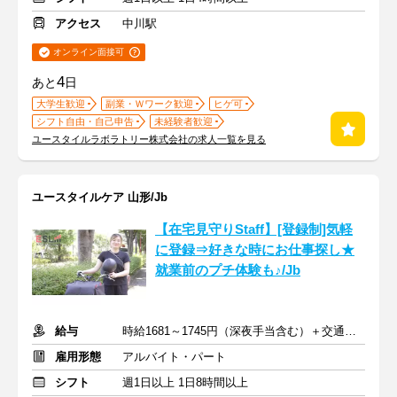
アクセス
中川駅
オンライン面接可
4
あと
日
大学生歓迎
副業・Ｗワーク歓迎
ヒゲ可
シフト自由・自己申告
未経験者歓迎
ユースタイルラボラトリー株式会社の求人一覧を見る
ユースタイルケア 山形/Jb
【在宅見守りStaff】[登録制]気軽
に登録⇒好きな時にお仕事探し★
就業前のプチ体験も♪/Jb
給与
時給1681～1745円（深夜手当含む）＋交通費支給
雇用形態
アルバイト・パート
シフト
週1日以上 1日8時間以上