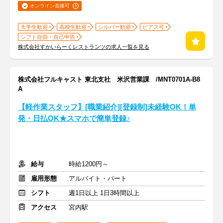
オンライン面接可
大学生歓迎
高校生歓迎
シルバー歓迎
ピアス可
シフト自由・自己申告
株式会社すかいらーくレストランツの求人一覧を見る
株式会社フルキャスト 東北支社 米沢営業課 /MNT0701A-B8
A
【軽作業スタッフ】[職業紹介][登録制]未経験OK！単
発・日払OK★スマホで簡単登録♪
給与
時給1200円～
雇用形態
アルバイト・パート
シフト
週1日以上 1日3時間以上
アクセス
宮内駅