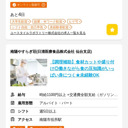
オンライン面接可
4
あと
日
大学生歓迎
副業・Ｗワーク歓迎
ヒゲ可
シフト自由・自己申告
未経験者歓迎
ユースタイルラボラトリー株式会社の求人一覧を見る
南陽やすらぎ荘(日清医療食品株式会社 仙台支店)
【調理補助】食材カットや盛り付
け◎働きながら食の豆知識がいっ
ぱい身につく★未経験OK
給与
時給1100円以上 +交通費全額支給（ガソリン代も支給）
雇用形態
アルバイト・パート
シフト
週5日以上
アクセス
南陽市役所駅