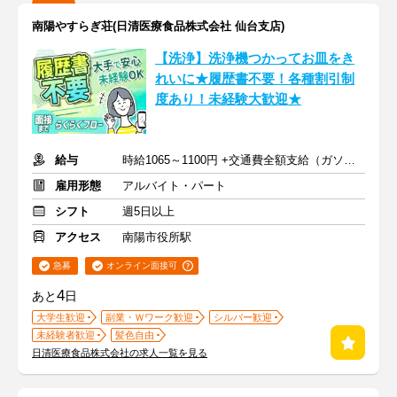
南陽やすらぎ荘(日清医療食品株式会社 仙台支店)
【洗浄】洗浄機つかってお皿をき
れいに★履歴書不要！各種割引制
度あり！未経験大歓迎★
給与
時給1065～1100円 +交通費全額支給（ガソリン代も支給）
雇用形態
アルバイト・パート
シフト
週5日以上
アクセス
南陽市役所駅
急募
オンライン面接可
4
あと
日
大学生歓迎
副業・Ｗワーク歓迎
シルバー歓迎
未経験者歓迎
髪色自由
日清医療食品株式会社の求人一覧を見る