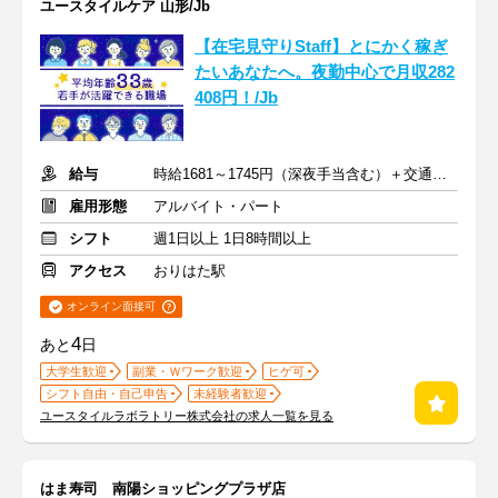
ユースタイルケア 山形/Jb
【在宅見守りStaff】とにかく稼ぎ
たいあなたへ。夜勤中心で月収282
408円！/Jb
給与
時給1681～1745円（深夜手当含む）＋交通費支給
雇用形態
アルバイト・パート
シフト
週1日以上 1日8時間以上
アクセス
おりはた駅
オンライン面接可
4
あと
日
大学生歓迎
副業・Ｗワーク歓迎
ヒゲ可
シフト自由・自己申告
未経験者歓迎
ユースタイルラボラトリー株式会社の求人一覧を見る
はま寿司 南陽ショッピングプラザ店