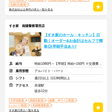
主婦(夫)歓迎
株式会社はま寿司の求人一覧を見る
すき家 南陽警察署西店
【すき家のホール・キッチン】日
勤｜オーダー&お会計はセルフで簡
単◎[早朝手当あり]
給与
時給1080円～【早朝】時給+150円 ※交通費支給
雇用形態
アルバイト・パート
シフト
週2日以上 1日2時間以上
アクセス
赤湯駅
徒歩12分
大学生歓迎
高校生歓迎
副業・Ｗワーク歓迎
シルバー歓迎
未経験者歓迎
すき家の求人一覧を見る