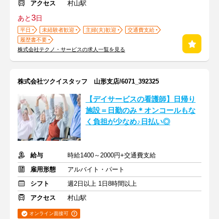
アクセス
村山駅
3
あと
日
平日
未経験者歓迎
主婦(夫)歓迎
交通費支給
履歴書不要
株式会社テクノ・サービスの求人一覧を見る
株式会社ツクイスタッフ 山形支店/6071_392325
【デイサービスの看護師】日帰り
施設＝日勤のみ＊オンコールもな
く負担が少なめ♪日払い◎
給与
時給1400～2000円+交通費支給
雇用形態
アルバイト・パート
シフト
週2日以上 1日8時間以上
アクセス
村山駅
オンライン面接可