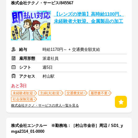
株式会社テクノ・サービス/845567
【レンズの塗装】高時給1100円。
未経験者大歓迎。金属製品の加工
給与
時給1170円～ + 交通費全額支給
雇用形態
派遣社員
シフト
週5日
アクセス
村山駅
3
あと
日
未経験者歓迎
主婦(夫)歓迎
交通費支給
履歴書不要
社会保険完備
株式会社テクノ・サービスの求人一覧を見る
株式会社エンクルー ※勤務地：［村山市金谷］周辺 / SD1_y
mga2314_01-0000