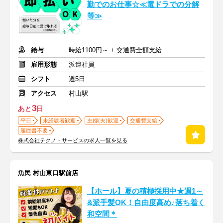
勤でのお仕事☆≪電ドラでの分解
等≫
給与
時給1100円～ + 交通費全額支給
雇用形態
派遣社員
シフト
週5日
アクセス
村山駅
3
あと
日
平日
未経験者歓迎
主婦(夫)歓迎
交通費支給
履歴書不要
株式会社テクノ・サービスの求人一覧を見る
魚民 村山東口駅前店
【ホール】夏の積極採用中★週1～
&派手髪OK！自由度高め♪落ち着く
和空間＊