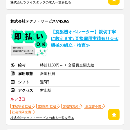
株式会社ツクイスタッフの求人一覧を見る
株式会社テクノ・サービス/745365
【旋盤機オペレーター】親切丁寧
に教えます♪直接雇用実績有り☆≪
機械の組立・検査≫
給与
時給1130円～ + 交通費全額支給
雇用形態
派遣社員
シフト
週5日
アクセス
村山駅
3
あと
日
未経験者歓迎
主婦(夫)歓迎
交通費支給
履歴書不要
社会保険完備
株式会社テクノ・サービスの求人一覧を見る