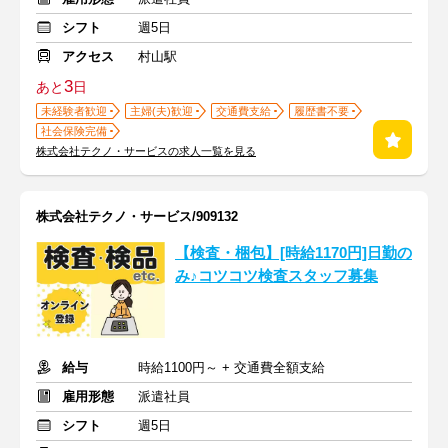
シフト
週5日
アクセス
村山駅
3
あと
日
未経験者歓迎
主婦(夫)歓迎
交通費支給
履歴書不要
社会保険完備
株式会社テクノ・サービスの求人一覧を見る
株式会社テクノ・サービス/909132
【検査・梱包】[時給1170円]日勤の
み♪コツコツ検査スタッフ募集
給与
時給1100円～ + 交通費全額支給
雇用形態
派遣社員
シフト
週5日