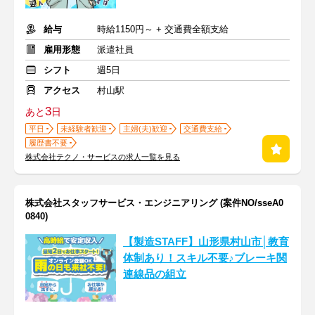
給与
時給1150円～ + 交通費全額支給
雇用形態
派遣社員
シフト
週5日
アクセス
村山駅
3
あと
日
平日
未経験者歓迎
主婦(夫)歓迎
交通費支給
履歴書不要
株式会社テクノ・サービスの求人一覧を見る
株式会社スタッフサービス・エンジニアリング (案件NO/sseA0
0840)
【製造STAFF】山形県村山市│教育
体制あり！スキル不要♪ブレーキ関
連線品の組立