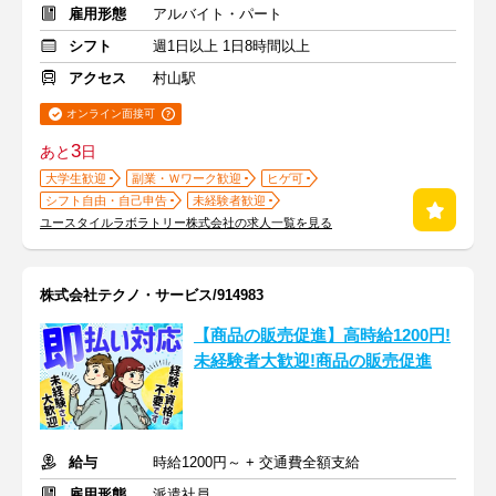
雇用形態
アルバイト・パート
シフト
週1日以上 1日8時間以上
アクセス
村山駅
オンライン面接可
3
あと
日
大学生歓迎
副業・Ｗワーク歓迎
ヒゲ可
シフト自由・自己申告
未経験者歓迎
ユースタイルラボラトリー株式会社の求人一覧を見る
株式会社テクノ・サービス/914983
【商品の販売促進】高時給1200円!
未経験者大歓迎!商品の販売促進
給与
時給1200円～ + 交通費全額支給
雇用形態
派遣社員