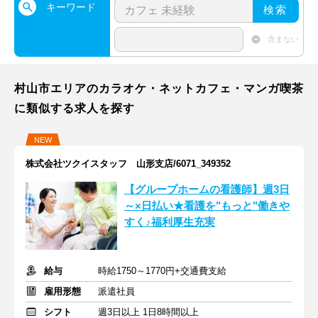
キーワード
検索
含まない
村山市エリアのカラオケ・ネットカフェ・マンガ喫茶
に類似する求人を探す
NEW
株式会社ツクイスタッフ 山形支店/6071_349352
【グループホームの看護師】週3日
～×日払い★看護を"もっと"働きや
すく♪福利厚生充実
給与
時給1750～1770円+交通費支給
雇用形態
派遣社員
シフト
週3日以上 1日8時間以上