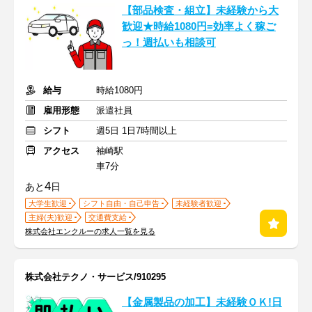
【部品検査・組立】未経験から大
歓迎★時給1080円=効率よく稼ご
っ！週払いも相談可
給与
時給1080円
雇用形態
派遣社員
シフト
週5日 1日7時間以上
アクセス
袖崎駅
車7分
4
あと
日
大学生歓迎
シフト自由・自己申告
未経験者歓迎
主婦(夫)歓迎
交通費支給
株式会社エンクルーの求人一覧を見る
株式会社テクノ・サービス/910295
【金属製品の加工】未経験ＯＫ!日