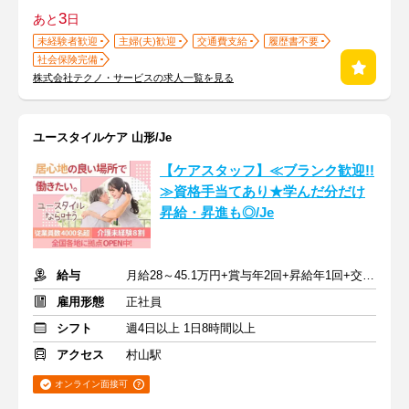
3
あと
日
未経験者歓迎
主婦(夫)歓迎
交通費支給
履歴書不要
社会保険完備
株式会社テクノ・サービスの求人一覧を見る
ユースタイルケア 山形/Je
【ケアスタッフ】≪ブランク歓迎!!
≫資格手当てあり★学んだ分だけ
昇給・昇進も◎/Je
給与
月給28～45.1万円+賞与年2回+昇給年1回+交通費全額
雇用形態
正社員
シフト
週4日以上 1日8時間以上
アクセス
村山駅
オンライン面接可