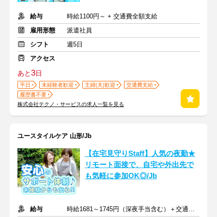
給与
時給1100円～ + 交通費全額支給
雇用形態
派遣社員
シフト
週5日
アクセス
3
あと
日
平日
未経験者歓迎
主婦(夫)歓迎
交通費支給
履歴書不要
株式会社テクノ・サービスの求人一覧を見る
ユースタイルケア 山形/Jb
【在宅見守りStaff】人気の夜勤★
リモート面接で、自宅や外出先で
も気軽に参加OK◎/Jb
給与
時給1681～1745円（深夜手当含む）＋交通費支給