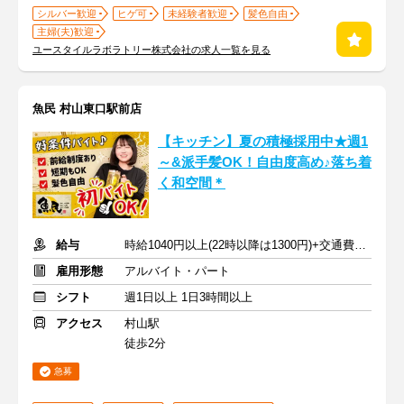
シルバー歓迎
ヒゲ可
未経験者歓迎
髪色自由
主婦(夫)歓迎
ユースタイルラボラトリー株式会社の求人一覧を見る
魚民 村山東口駅前店
【キッチン】夏の積極採用中★週1
～&派手髪OK！自由度高め♪落ち着
く和空間＊
給与
時給1040円以上(22時以降は1300円)+交通費規定内支給
雇用形態
アルバイト・パート
シフト
週1日以上 1日3時間以上
アクセス
村山駅
徒歩2分
急募