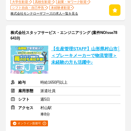
大学生歓迎
高校生歓迎
副業・Ｗワーク歓迎
シフト自由・自己申告
未経験者歓迎
株式会社モンテローザフーズの求人一覧を見る
株式会社スタッフサービス・エンジニアリング (案件NO/sse78
6410)
【生産管理STAFF】山形県村山市│
＜ブレーキメーカーで物流管理＞
未経験の方も活躍中♪
給与
時給1650円以上
雇用形態
派遣社員
シフト
週5日
アクセス
村山駅
車8分
オンライン面接可