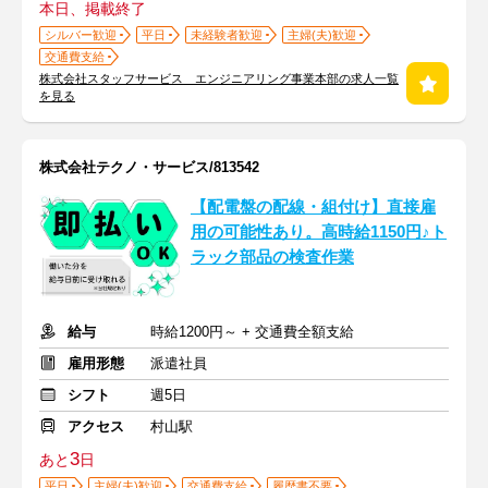
本日、掲載終了
シルバー歓迎
平日
未経験者歓迎
主婦(夫)歓迎
交通費支給
株式会社スタッフサービス エンジニアリング事業本部の求人一覧
を見る
株式会社テクノ・サービス/813542
【配電盤の配線・組付け】直接雇
用の可能性あり。高時給1150円♪ト
ラック部品の検査作業
給与
時給1200円～ + 交通費全額支給
雇用形態
派遣社員
シフト
週5日
アクセス
村山駅
3
あと
日
平日
主婦(夫)歓迎
交通費支給
履歴書不要