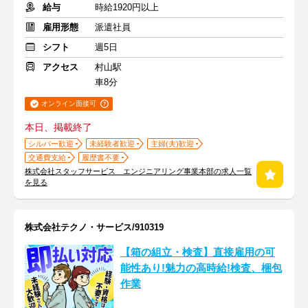
給与
時給1920円以上
雇用形態
派遣社員
シフト
週5日
アクセス
村山駅
車8分
オンライン面接可
本日、掲載終了
シルバー歓迎
未経験者歓迎
主婦(夫)歓迎
交通費支給
履歴書不要
株式会社スタッフサービス エンジニアリング事業本部の求人一覧
を見る
株式会社テクノ・サービス/910319
【箱の組立・検査】直接雇用の可
能性あり!魅力の高時給!検査、梱包
作業