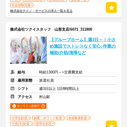
社会保険完備
株式会社テクノ・サービスの求人一覧を見る
株式会社ツクイスタッフ 山形支店/6071_311800
【グループホーム】週3日～！小さ
め施設でストレスなく安心♪作業の
補助/介助/清掃など
給与
時給1300円～+交通費支給
雇用形態
派遣社員
シフト
週3日以上 1日8時間以上
アクセス
村山駅
オンライン面接可
大学生歓迎
副業・Ｗワーク歓迎
未経験者歓迎
主婦(夫)歓迎
留学生歓迎