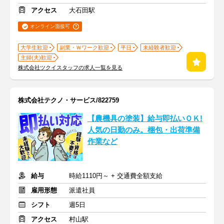
アクセス
大石田駅
オンライン面接可
大学生歓迎
副業・Ｗワーク歓迎
平日
未経験者歓迎
主婦(夫)歓迎
株式会社ツクイスタッフの求人一覧を見る
株式会社テクノ・サービス/822759
【農機具の塗装】給与即払いＯＫ!
人気の日勤のみ。梱包・出荷準備
作業など
給与
時給1110円～ + 交通費全額支給
雇用形態
派遣社員
シフト
週5日
アクセス
村山駅