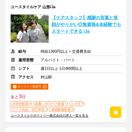
ユースタイルケア 山形/Ja
【ケアスタッフ】感謝の言葉と笑
顔がやりがい◎無資格&未経験でも
スタートできる /Ja
給与
時給1360円以上＋交通費支給
雇用形態
アルバイト・パート
シフト
週1日以上 1日4時間以上
アクセス
村山駅
オンライン面接可
3
あと
日
大学生歓迎
副業・Ｗワーク歓迎
ヒゲ可
シフト自由・自己申告
未経験者歓迎
ユースタイルラボラトリー株式会社の求人一覧を見る