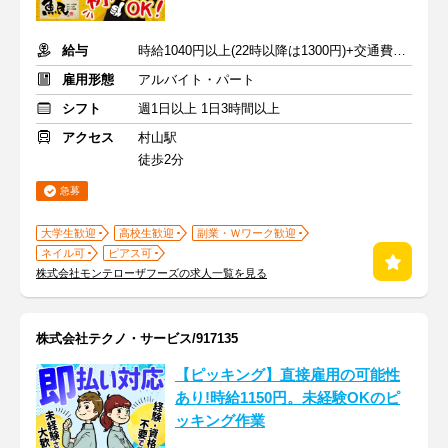
給与
時給1040円以上(22時以降は1300円)+交通費規定内支給
雇用形態
アルバイト・パート
シフト
週1日以上 1日3時間以上
アクセス
村山駅
徒歩2分
急募
大学生歓迎
高校生歓迎
副業・Ｗワーク歓迎
ネイル可
ピアス可
株式会社モンテローザフーズの求人一覧を見る
株式会社テクノ・サービス/917135
【ピッキング】直接雇用の可能性
あり!時給1150円。未経験OKのピ
ッキング作業