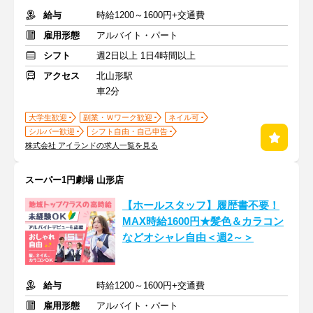
給与
時給1200～1600円+交通費
雇用形態
アルバイト・パート
シフト
週2日以上 1日4時間以上
アクセス
北山形駅
車2分
大学生歓迎
副業・Ｗワーク歓迎
ネイル可
シルバー歓迎
シフト自由・自己申告
株式会社 アイランドの求人一覧を見る
スーパー1円劇場 山形店
【ホールスタッフ】履歴書不要！
MAX時給1600円★髪色＆カラコン
などオシャレ自由＜週2～＞
給与
時給1200～1600円+交通費
雇用形態
アルバイト・パート