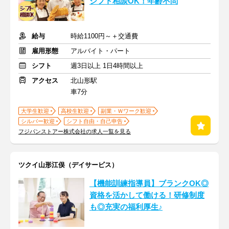
シフト相談OK！年齢不問
給与
時給1100円～＋交通費
雇用形態
アルバイト・パート
シフト
週3日以上 1日4時間以上
アクセス
北山形駅
車7分
大学生歓迎
高校生歓迎
副業・Ｗワーク歓迎
シルバー歓迎
シフト自由・自己申告
フジパンストアー株式会社の求人一覧を見る
ツクイ山形江俣（デイサービス）
【機能訓練指導員】ブランクOK◎
資格を活かして働ける！研修制度
も◎充実の福利厚生♪