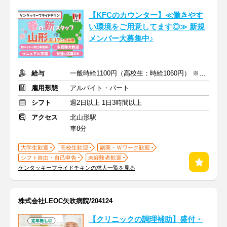
【KFCのカウンター】≪働きやす
い環境をご用意してます◎≫ 新規
メンバー大募集中♪
給与
一般時給1100円（高校生：時給1060円） ※土日時給＋50円
雇用形態
アルバイト・パート
シフト
週2日以上 1日3時間以上
アクセス
北山形駅
車8分
大学生歓迎
高校生歓迎
副業・Ｗワーク歓迎
シフト自由・自己申告
未経験者歓迎
ケンタッキーフライドチキンの求人一覧を見る
株式会社LEOC矢吹病院/204124
【クリニックの調理補助】盛付・