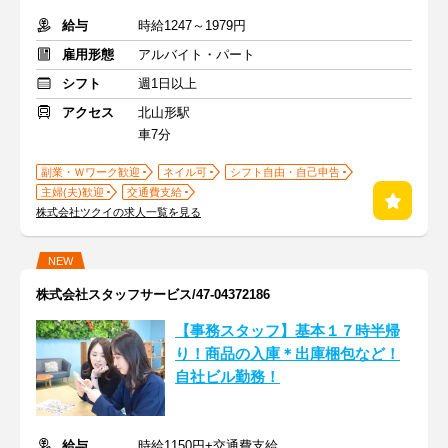
給与
時給1247～1979円
雇用形態
アルバイト・パート
シフト
週1日以上
アクセス
北山形駅
車7分
副業・Ｗワーク歓迎
ネイル可
シフト自由・自己申告
主婦(夫)歓迎
交通費支給
株式会社ツクイの求人一覧を見る
NEW
株式会社スタッフサービス/47-04372186
【事務スタッフ】基本１７時半帰
り！商品の入庫＊出庫梱包など！
自社ビル勤務！
給与
時給1150円+交通費支給