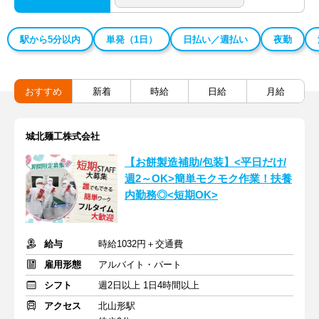
駅から5分以内
単発（1日）
日払い／週払い
夜勤
おすすめ
新着
時給
日給
月給
城北麺工株式会社
【お餅製造補助/包装】<平日だけ/
週2～OK>簡単モクモク作業！扶養
内勤務◎<短期OK>
給与
時給1032円＋交通費
雇用形態
アルバイト・パート
シフト
週2日以上 1日4時間以上
アクセス
北山形駅