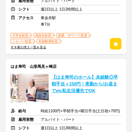
雇用形態
アルバイト・パート
シフト
週2日以上 1日2時間以上
アクセス
東金井駅
車7分
大学生歓迎
高校生歓迎
副業・Ｗワーク歓迎
シルバー歓迎
未経験者歓迎
すき家の求人一覧を見る
はま寿司 山形馬見ヶ崎店
【はま寿司のホール】未経験◎早
朝手当＋150円！夜勤から/お昼ま
でetc私生活優先でOK
給与
時給1100円+早朝手当+曜日手当(土日祝+70円)
雇用形態
アルバイト・パート
シフト
週1日以上 1日2時間以上