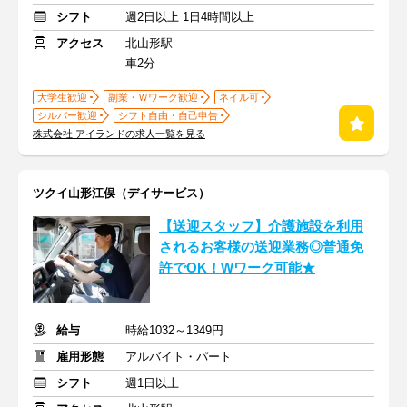
シフト
週2日以上 1日4時間以上
アクセス
北山形駅
車2分
大学生歓迎
副業・Ｗワーク歓迎
ネイル可
シルバー歓迎
シフト自由・自己申告
株式会社 アイランドの求人一覧を見る
ツクイ山形江俣（デイサービス）
【送迎スタッフ】介護施設を利用
されるお客様の送迎業務◎普通免
許でOK！Wワーク可能★
給与
時給1032～1349円
雇用形態
アルバイト・パート
シフト
週1日以上