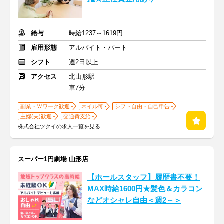
給与
時給1237～1619円
雇用形態
アルバイト・パート
シフト
週2日以上
アクセス
北山形駅
車7分
副業・Ｗワーク歓迎
ネイル可
シフト自由・自己申告
主婦(夫)歓迎
交通費支給
株式会社ツクイの求人一覧を見る
スーパー1円劇場 山形店
【ホールスタッフ】履歴書不要！
MAX時給1600円★髪色＆カラコン
などオシャレ自由＜週2～＞