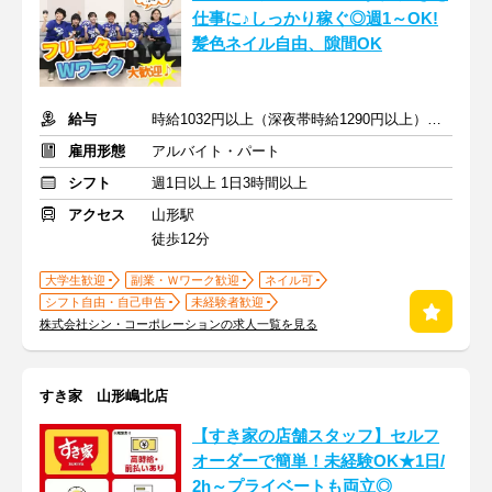
仕事に♪しっかり稼ぐ◎週1～OK!
髪色ネイル自由、隙間OK
給与
時給1032円以上（深夜帯時給1290円以上） ＋交通費支給
雇用形態
アルバイト・パート
シフト
週1日以上 1日3時間以上
アクセス
山形駅
徒歩12分
大学生歓迎
副業・Ｗワーク歓迎
ネイル可
シフト自由・自己申告
未経験者歓迎
株式会社シン・コーポレーションの求人一覧を見る
すき家 山形嶋北店
【すき家の店舗スタッフ】セルフ
オーダーで簡単！未経験OK★1日/
2h～プライベートも両立◎