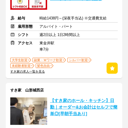
給与
時給1438円～(深夜手当込) ※交通費支給
雇用形態
アルバイト・パート
シフト
週2日以上 1日2時間以上
アクセス
東金井駅
車7分
大学生歓迎
副業・Ｗワーク歓迎
シルバー歓迎
未経験者歓迎
髪色自由
すき家の求人一覧を見る
すき家 山形城西店
【すき家のホール・キッチン】日
勤｜オーダー&お会計はセルフで簡
単◎[早朝手当あり]