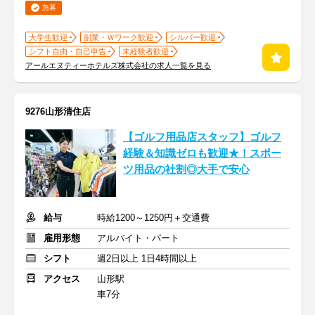
急募
大学生歓迎
副業・Ｗワーク歓迎
シルバー歓迎
シフト自由・自己申告
未経験者歓迎
アールエヌティーホテルズ株式会社の求人一覧を見る
9276山形清住店
【ゴルフ用品店スタッフ】ゴルフ
経験＆知識ゼロも歓迎★！スポー
ツ用品の社割◎大手で安心
給与
時給1200～1250円＋交通費
雇用形態
アルバイト・パート
シフト
週2日以上 1日4時間以上
アクセス
山形駅
車7分