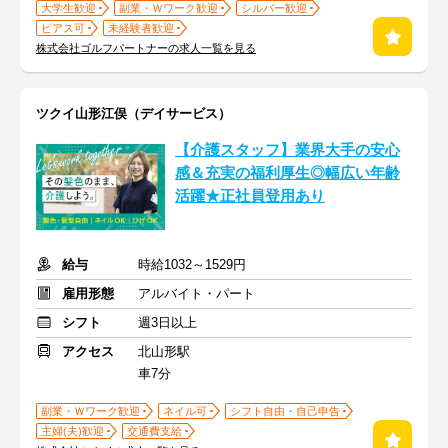
大学生歓迎
副業・Ｗワーク歓迎
シルバー歓迎
ピアス可
未経験者歓迎
株式会社ゴルフパートナーの求人一覧を見る
ツクイ山形江俣（デイサービス）
【介護スタッフ】業界大手の安心
感＆充実の福利厚生◎幅広い年齢
活躍★正社員登用あり
給与
時給1032～1529円
雇用形態
アルバイト・パート
シフト
週3日以上
アクセス
北山形駅
車7分
副業・Ｗワーク歓迎
ネイル可
シフト自由・自己申告
主婦(夫)歓迎
交通費支給