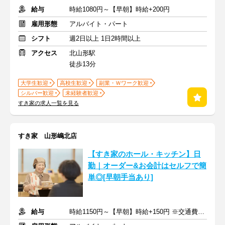
給与
時給1080円～【早朝】時給+200円
雇用形態
アルバイト・パート
シフト
週2日以上 1日2時間以上
アクセス
北山形駅
徒歩13分
大学生歓迎
高校生歓迎
副業・Ｗワーク歓迎
シルバー歓迎
未経験者歓迎
すき家の求人一覧を見る
すき家 山形嶋北店
【すき家のホール・キッチン】日
勤｜オーダー&お会計はセルフで簡
単◎[早朝手当あり]
給与
時給1150円～【早朝】時給+150円 ※交通費支給