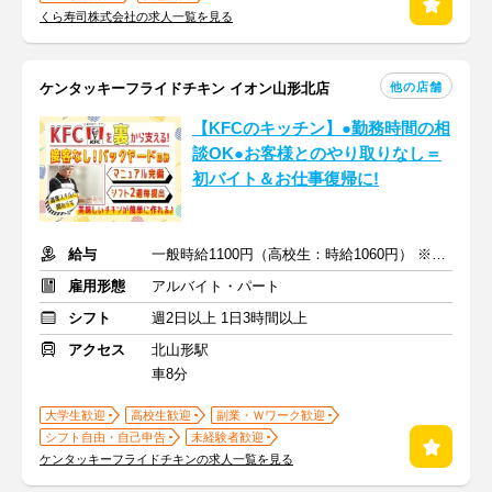
くら寿司株式会社の求人一覧を見る
他の店舗
ケンタッキーフライドチキン イオン山形北店
【KFCのキッチン】●勤務時間の相
談OK●お客様とのやり取りなし＝
初バイト＆お仕事復帰に!
給与
一般時給1100円（高校生：時給1060円） ※土日時給＋50円
雇用形態
アルバイト・パート
シフト
週2日以上 1日3時間以上
アクセス
北山形駅
車8分
大学生歓迎
高校生歓迎
副業・Ｗワーク歓迎
シフト自由・自己申告
未経験者歓迎
ケンタッキーフライドチキンの求人一覧を見る