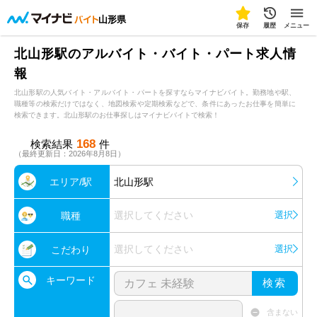
山形県
保存
履歴
メニュー
北山形駅のアルバイト・バイト・パート求人情
報
北山形駅の人気バイト・アルバイト・パートを探すならマイナビバイト。勤務地や駅、
職種等の検索だけではなく、地図検索や定期検索などで、条件にあったお仕事を簡単に
検索できます。北山形駅のお仕事探しはマイナビバイトで検索！
168
検索結果
件
（最終更新日：2026年8月8日）
エリア/駅
北山形駅
選択してください
選択
職種
選択してください
選択
こだわり
キーワード
検索
含まない