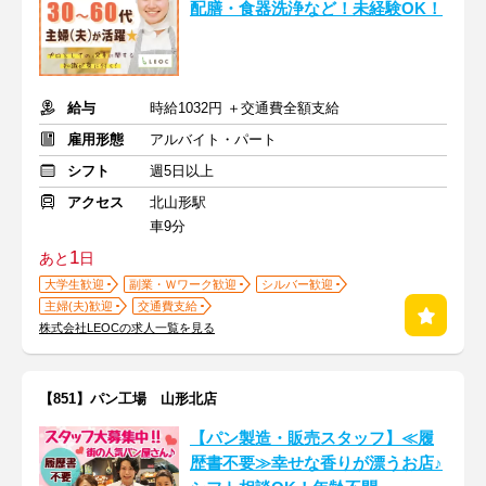
配膳・食器洗浄など！未経験OK！
給与
時給1032円 ＋交通費全額支給
雇用形態
アルバイト・パート
シフト
週5日以上
アクセス
北山形駅
車9分
1
あと
日
大学生歓迎
副業・Ｗワーク歓迎
シルバー歓迎
主婦(夫)歓迎
交通費支給
株式会社LEOCの求人一覧を見る
【851】パン工場 山形北店
【パン製造・販売スタッフ】≪履
歴書不要≫幸せな香りが漂うお店♪