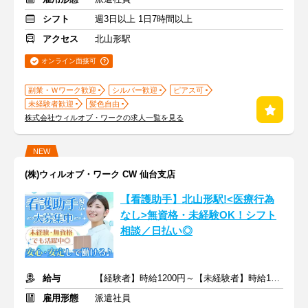
シフト
週3日以上 1日7時間以上
アクセス
北山形駅
オンライン面接可
副業・Ｗワーク歓迎
シルバー歓迎
ピアス可
未経験者歓迎
髪色自由
株式会社ウィルオブ・ワークの求人一覧を見る
NEW
(株)ウィルオブ・ワーク CW 仙台支店
【看護助手】北山形駅!<医療行為
なし>無資格・未経験OK！シフト
相談／日払い◎
給与
【経験者】時給1200円～【未経験者】時給1150円～ ＋交通費
雇用形態
派遣社員