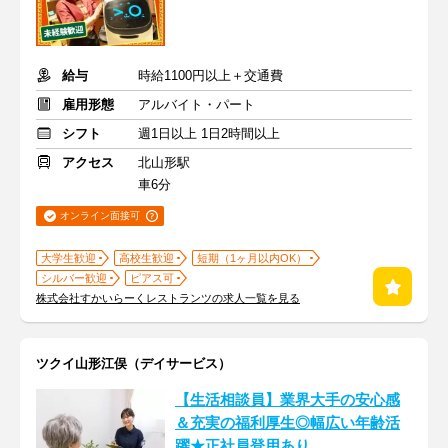
給与
時給1100円以上＋交通費
雇用形態
アルバイト・パート
シフト
週1日以上 1日2時間以上
アクセス
北山形駅
車6分
オンライン面接可
大学生歓迎
高校生歓迎
短期（1ヶ月以内OK）
シルバー歓迎
ピアス可
株式会社すかいらーくレストランツの求人一覧を見る
ツクイ山形江俣（デイサービス）
【生活相談員】業界大手の安心感
＆充実の福利厚生◎幅広い年齢活
躍★正社員登用あり