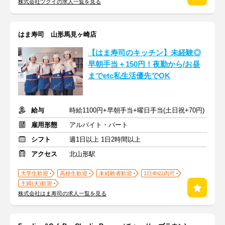
株式会社ツクイの求人一覧を見る
はま寿司 山形馬見ヶ崎店
【はま寿司のキッチン】未経験◎
早朝手当＋150円！夜勤から/お昼
までetc私生活優先でOK
給与
時給1100円+早朝手当+曜日手当(土日祝+70円)
雇用形態
アルバイト・パート
シフト
週1日以上 1日2時間以上
アクセス
北山形駅
大学生歓迎
高校生歓迎
未経験者歓迎
1日4h以内可
主婦(夫)歓迎
株式会社はま寿司の求人一覧を見る