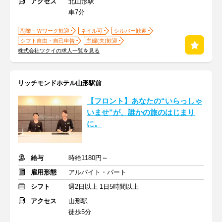
アクセス
北山形駅
車7分
副業・Ｗワーク歓迎
ネイル可
シルバー歓迎
シフト自由・自己申告
主婦(夫)歓迎
株式会社ツクイの求人一覧を見る
リッチモンドホテル山形駅前
【フロント】あなたの“いらっしゃ
いませ”が、誰かの旅のはじまり
に。
給与
時給1180円～
雇用形態
アルバイト・パート
シフト
週2日以上 1日5時間以上
アクセス
山形駅
徒歩5分