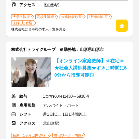
アクセス
北山形駅
大学生歓迎
高校生歓迎
未経験者歓迎
1日4h以内可
主婦(夫)歓迎
株式会社はま寿司の求人一覧を見る
株式会社トライグループ ※勤務地：山形県山形市
【オンライン家庭教師】≪在宅≫
★社会人講師募集★すきま時間に6
0分から指導可能◎
給与
1コマ(60分)1430～6930円
雇用形態
アルバイト・パート
シフト
週1日以上 1日1時間以上
アクセス
北山形駅
短期（1ヶ月以内OK）
在宅ワーク・内職