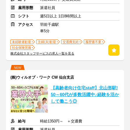
雇用形態
派遣社員
シフト
週5日以上 1日8時間以上
アクセス
羽前千歳駅
車5分
未経験者歓迎
主婦(夫)歓迎
交通費支給
履歴書不要
社会保険完備
株式会社スタッフサービスの求人一覧を見る
NEW
(株)ウィルオブ・ワーク CW 仙台支店
【高齢者向け住宅staff】北山形駅!
50～60代が多数活躍中♪経験を活か
して働こう◎
給与
時給1350円～ ＋交通費
雇用形態
派遣社員