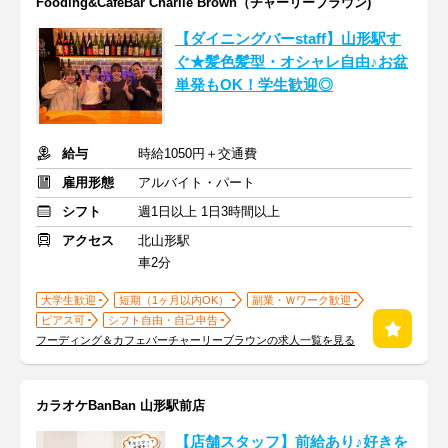
Fooding&CafeBar Charlie Brown（チャーリーブラウン)
【ダイニングバーstaff】山形駅す
ぐ★髪色髪型・オシャレ自由♪お盆
単発もOK！学生歓迎◎
給与
時給1050円＋交通費
雇用形態
アルバイト・パート
シフト
週1日以上 1日3時間以上
アクセス
北山形駅
車2分
大学生歓迎
短期（1ヶ月以内OK）
副業・Ｗワーク歓迎
ピアス可
シフト自由・自己申告
フーディング＆カフェバーチャーリーブラウンの求人一覧を見る
カラオケBanBan 山形駅前店
【店舗スタッフ】前給あり♪好きを