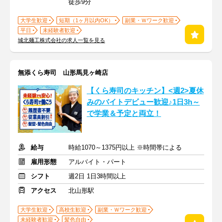
徒歩9分
大学生歓迎
短期（1ヶ月以内OK）
副業・Ｗワーク歓迎
平日
未経験者歓迎
城北麺工株式会社の求人一覧を見る
無添くら寿司 山形馬見ヶ崎店
【くら寿司のキッチン】<週2>夏休
みのバイトデビュー歓迎♪1日3h～
で学業＆予定と両立！
給与
時給1070～1375円以上 ※時間帯による
雇用形態
アルバイト・パート
シフト
週2日 1日3時間以上
アクセス
北山形駅
大学生歓迎
高校生歓迎
副業・Ｗワーク歓迎
未経験者歓迎
髪色自由