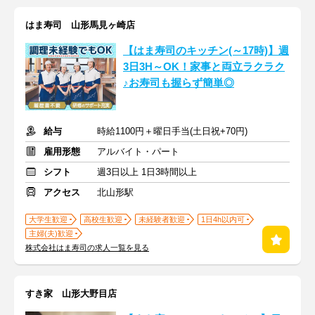
はま寿司 山形馬見ヶ崎店
【はま寿司のキッチン(～17時)】週
3日3H～OK！家事と両立ラクラク
♪お寿司も握らず簡単◎
給与
時給1100円＋曜日手当(土日祝+70円)
雇用形態
アルバイト・パート
シフト
週3日以上 1日3時間以上
アクセス
北山形駅
大学生歓迎
高校生歓迎
未経験者歓迎
1日4h以内可
主婦(夫)歓迎
株式会社はま寿司の求人一覧を見る
すき家 山形大野目店