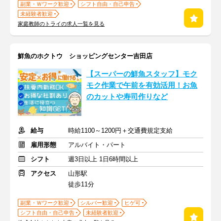
副業・Ｗワーク歓迎
シフト自由・自己申告
未経験者歓迎
家庭教師のトライの求人一覧を見る
鮮魚のホクトウ ショッピングセンター吉田店
【スーパーの鮮魚スタッフ】モク
モク作業で午前を有効活用！お魚
のカットや寿司作りなど
給与
時給1100～1200円＋交通費規定支給
雇用形態
アルバイト・パート
シフト
週3日以上 1日6時間以上
アクセス
山形駅
徒歩11分
副業・Ｗワーク歓迎
シルバー歓迎
ヒゲ可
シフト自由・自己申告
未経験者歓迎