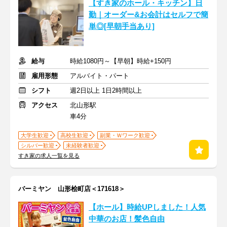
【すき家のホール・キッチン】日
勤｜オーダー&お会計はセルフで簡
単◎[早朝手当あり]
給与
時給1080円～【早朝】時給+150円
雇用形態
アルバイト・パート
シフト
週2日以上 1日2時間以上
アクセス
北山形駅
車4分
大学生歓迎
高校生歓迎
副業・Ｗワーク歓迎
シルバー歓迎
未経験者歓迎
すき家の求人一覧を見る
バーミヤン 山形桧町店＜171618＞
【ホール】時給UPしました！人気
中華のお店！髪色自由