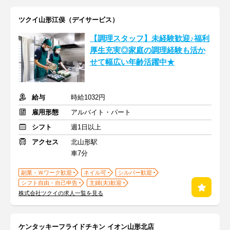
ツクイ山形江俣（デイサービス）
【調理スタッフ】未経験歓迎♪福利
厚生充実◎家庭の調理経験も活か
せて幅広い年齢活躍中★
給与
時給1032円
雇用形態
アルバイト・パート
シフト
週1日以上
アクセス
北山形駅
車7分
副業・Ｗワーク歓迎
ネイル可
シルバー歓迎
シフト自由・自己申告
主婦(夫)歓迎
株式会社ツクイの求人一覧を見る
ケンタッキーフライドチキン イオン山形北店