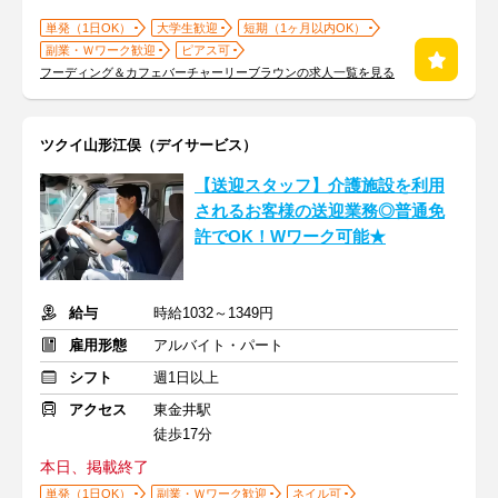
単発（1日OK）
大学生歓迎
短期（1ヶ月以内OK）
副業・Ｗワーク歓迎
ピアス可
フーディング＆カフェバーチャーリーブラウンの求人一覧を見る
ツクイ山形江俣（デイサービス）
【送迎スタッフ】介護施設を利用
されるお客様の送迎業務◎普通免
許でOK！Wワーク可能★
給与
時給1032～1349円
雇用形態
アルバイト・パート
シフト
週1日以上
アクセス
東金井駅
徒歩17分
本日、掲載終了
単発（1日OK）
副業・Ｗワーク歓迎
ネイル可