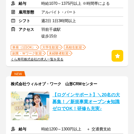
給与
時給1070～1375円以上 ※時間帯による
雇用形態
アルバイト・パート
シフト
週2日 1日3時間以上
アクセス
羽前千歳駅
徒歩15分
単発（1日OK）
大学生歓迎
高校生歓迎
副業・Ｗワーク歓迎
未経験者歓迎
くら寿司株式会社の求人一覧を見る
NEW
株式会社ウィルオブ・ワーク 山形CRMセンター
【ログインサポート】＼20名の大
募集！／新規事業オープン★知識
ゼロでOK！研修も充実♪
給与
時給1200～1300円以上 ＋ 交通費支給