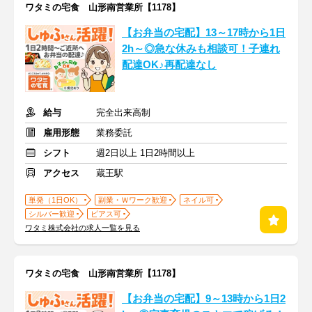
ワタミの宅食 山形南営業所【1178】
【お弁当の宅配】13～17時から1日
2h～◎急な休みも相談可！子連れ
配達OK♪再配達なし
給与
完全出来高制
雇用形態
業務委託
シフト
週2日以上 1日2時間以上
アクセス
蔵王駅
単発（1日OK）
副業・Ｗワーク歓迎
ネイル可
シルバー歓迎
ピアス可
ワタミ株式会社の求人一覧を見る
ワタミの宅食 山形南営業所【1178】
【お弁当の宅配】9～13時から1日2