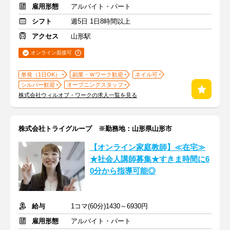
雇用形態
アルバイト・パート
シフト
週5日 1日8時間以上
アクセス
山形駅
オンライン面接可
単発（1日OK）
副業・Ｗワーク歓迎
ネイル可
シルバー歓迎
オープニングスタッフ
株式会社ウィルオブ・ワークの求人一覧を見る
株式会社トライグループ ※勤務地：山形県山形市
【オンライン家庭教師】≪在宅≫
★社会人講師募集★すきま時間に6
0分から指導可能◎
給与
1コマ(60分)1430～6930円
雇用形態
アルバイト・パート