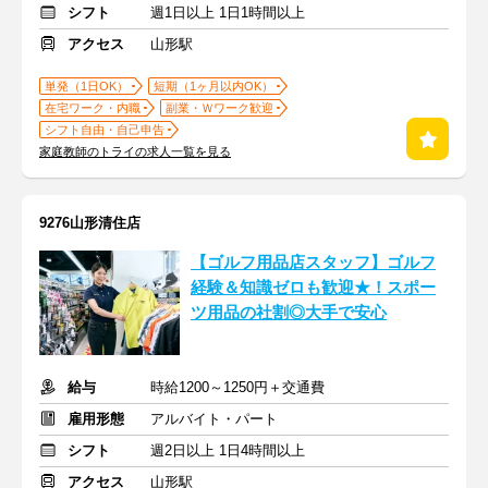
シフト
週1日以上 1日1時間以上
アクセス
山形駅
単発（1日OK）
短期（1ヶ月以内OK）
在宅ワーク・内職
副業・Ｗワーク歓迎
シフト自由・自己申告
家庭教師のトライの求人一覧を見る
9276山形清住店
【ゴルフ用品店スタッフ】ゴルフ
経験＆知識ゼロも歓迎★！スポー
ツ用品の社割◎大手で安心
給与
時給1200～1250円＋交通費
雇用形態
アルバイト・パート
シフト
週2日以上 1日4時間以上
アクセス
山形駅