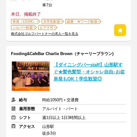
車7分
本日、掲載終了
単発（1日OK）
大学生歓迎
副業・Ｗワーク歓迎
シルバー歓迎
ピアス可
株式会社ゴルフパートナーの求人一覧を見る
Fooding&CafeBar Charlie Brown（チャーリーブラウン)
【ダイニングバーstaff】山形駅す
ぐ★髪色髪型・オシャレ自由♪お盆
単発もOK！学生歓迎◎
給与
時給1050円＋交通費
雇用形態
アルバイト・パート
シフト
週1日以上 1日3時間以上
アクセス
山形駅
徒歩3分