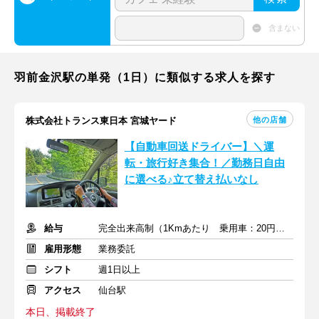
含まない
羽前金沢駅の単発（1日）に類似する求人を探す
他の店舗
株式会社トランス東日本 宮城ヤード
【自動車回送ドライバー】＼運
転・旅行好き集合！／勤務日自由
に選べる♪立て替え払いなし
給与
完全出来高制（1Kmあたり 乗用車：20円～/2ｔ以上：20円～）
雇用形態
業務委託
シフト
週1日以上
アクセス
仙台駅
本日、掲載終了