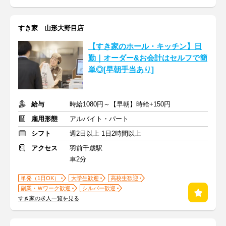
すき家 山形大野目店
【すき家のホール・キッチン】日
勤｜オーダー&お会計はセルフで簡
単◎[早朝手当あり]
給与
時給1080円～【早朝】時給+150円
雇用形態
アルバイト・パート
シフト
週2日以上 1日2時間以上
アクセス
羽前千歳駅
車2分
単発（1日OK）
大学生歓迎
高校生歓迎
副業・Ｗワーク歓迎
シルバー歓迎
すき家の求人一覧を見る