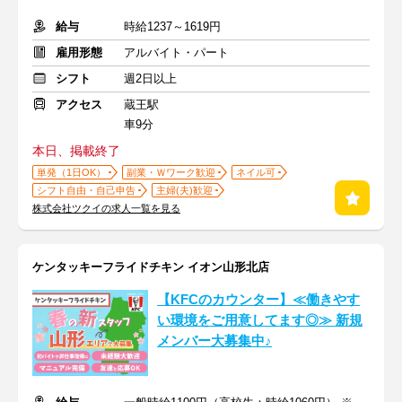
給与
時給1237～1619円
雇用形態
アルバイト・パート
シフト
週2日以上
アクセス
蔵王駅
車9分
本日、掲載終了
単発（1日OK）
副業・Ｗワーク歓迎
ネイル可
シフト自由・自己申告
主婦(夫)歓迎
株式会社ツクイの求人一覧を見る
ケンタッキーフライドチキン イオン山形北店
【KFCのカウンター】≪働きやす
い環境をご用意してます◎≫ 新規
メンバー大募集中♪