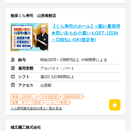
無添くら寿司 山形南館店
【くら寿司のホール】<週2>夏採用
★思い出もお小遣いもGET♪1日3h
～◎前払いOK(規定有)
給与
時給1070～1388円以上 ※時間帯による
雇用形態
アルバイト・パート
シフト
週2日 1日3時間以上
アクセス
山形駅
単発（1日OK）
大学生歓迎
高校生歓迎
副業・Ｗワーク歓迎
シルバー歓迎
くら寿司株式会社の求人一覧を見る
城北麺工株式会社