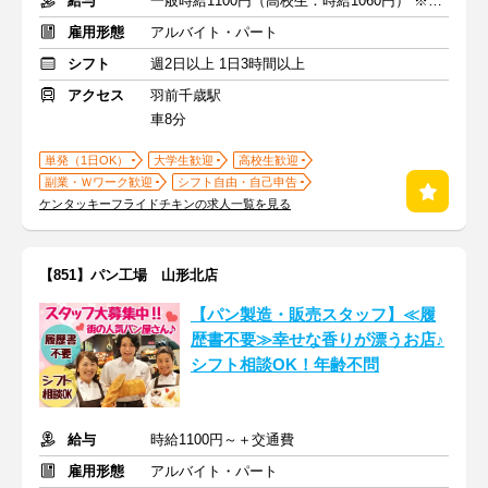
給与
一般時給1100円（高校生：時給1060円） ※土日時給＋50円
雇用形態
アルバイト・パート
シフト
週2日以上 1日3時間以上
アクセス
羽前千歳駅
車8分
単発（1日OK）
大学生歓迎
高校生歓迎
副業・Ｗワーク歓迎
シフト自由・自己申告
ケンタッキーフライドチキンの求人一覧を見る
【851】パン工場 山形北店
【パン製造・販売スタッフ】≪履
歴書不要≫幸せな香りが漂うお店♪
シフト相談OK！年齢不問
給与
時給1100円～＋交通費
雇用形態
アルバイト・パート