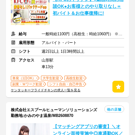
談OK●お客様とのやり取りなし＝
初バイト＆お仕事復帰に!
給与
一般時給1100円（高校生：時給1060円） ※土日時給＋50円
雇用形態
アルバイト・パート
シフト
週2日以上 1日3時間以上
アクセス
山形駅
車13分
単発（1日OK）
大学生歓迎
高校生歓迎
副業・Ｗワーク歓迎
シフト自由・自己申告
ケンタッキーフライドチキンの求人一覧を見る
他の店舗
株式会社エスプールヒューマンソリューションズ
勤務地:かみのやま温泉/MB2608870
【マッチングアプリの審査】＼オ
ンライン面接実施中◎車通勤OK／