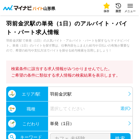
山形県
保存
履歴
メニュー
羽前金沢駅の単発（1日）のアルバイト・バイ
ト・パート求人情報
羽前金沢駅で単発（1日）の人気バイト・アルバイト・パートを探すならマイナビバイ
ト。単発（1日）のバイトを探す際は、仕事内容をふまえた給与や日払いの有無が重要な
ので、希望の給与や支払方法でバイトを探せる給与検索を活用しましょう！
検索条件に該当する求人情報がみつかりませんでした。
ご希望の条件に類似する求人情報の検索結果を表示します。
エリア/駅
羽前金沢駅
選択してください
選択
職種
単発（1日）
こだわり
キーワード
検索