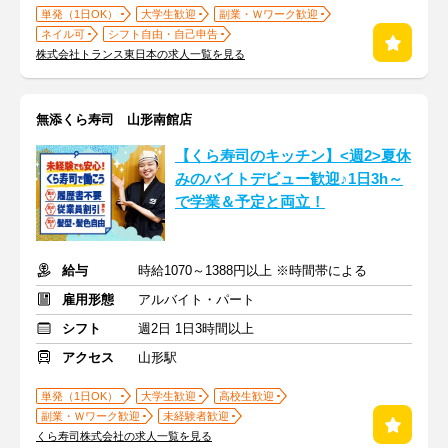
単発（1日OK）
大学生歓迎
副業・Ｗワーク歓迎
ネイル可
シフト自由・自己申告
株式会社トランス東日本の求人一覧を見る
無添くら寿司 山形南館店
【くら寿司のキッチン】<週2>夏休
みのバイトデビュー歓迎♪1日3h～
で学業＆予定と両立！
給与
時給1070～1388円以上 ※時間帯による
雇用形態
アルバイト・パート
シフト
週2日 1日3時間以上
アクセス
山形駅
単発（1日OK）
大学生歓迎
高校生歓迎
副業・Ｗワーク歓迎
未経験者歓迎
くら寿司株式会社の求人一覧を見る