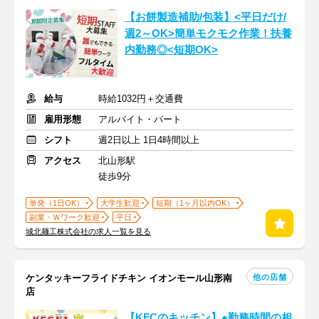
【お餅製造補助/包装】<平日だけ/
週2～OK>簡単モクモク作業！扶養
内勤務◎<短期OK>
給与
時給1032円＋交通費
雇用形態
アルバイト・パート
シフト
週2日以上 1日4時間以上
アクセス
北山形駅
徒歩9分
単発（1日OK）
大学生歓迎
短期（1ヶ月以内OK）
副業・Ｗワーク歓迎
平日
城北麺工株式会社の求人一覧を見る
他の店舗
ケンタッキーフライドチキン イオンモール山形南
店
【KFCのキッチン】●勤務時間の相