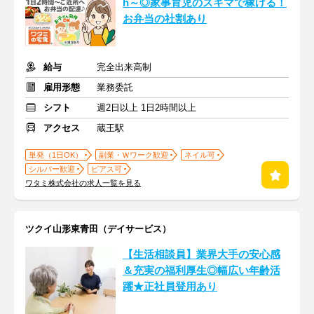
h～◎家事育児のスキマで稼げる！
お弁当の社割あり
給与
完全出来高制
雇用形態
業務委託
シフト
週2日以上 1日2時間以上
アクセス
蔵王駅
単発（1日OK）
副業・Ｗワーク歓迎
ネイル可
シルバー歓迎
ピアス可
ワタミ株式会社の求人一覧を見る
ツクイ山形東青田（デイサービス）
【生活相談員】業界大手の安心感
＆充実の福利厚生◎幅広い年齢活
躍★正社員登用あり