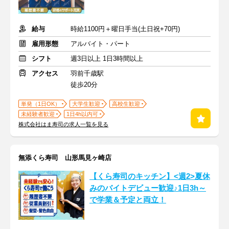
給与
時給1100円＋曜日手当(土日祝+70円)
雇用形態
アルバイト・パート
シフト
週3日以上 1日3時間以上
アクセス
羽前千歳駅
徒歩20分
単発（1日OK）
大学生歓迎
高校生歓迎
未経験者歓迎
1日4h以内可
株式会社はま寿司の求人一覧を見る
無添くら寿司 山形馬見ヶ崎店
【くら寿司のキッチン】<週2>夏休
みのバイトデビュー歓迎♪1日3h～
で学業＆予定と両立！