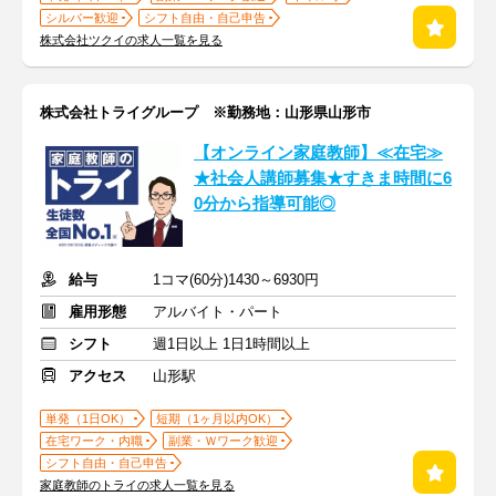
シルバー歓迎
シフト自由・自己申告
株式会社ツクイの求人一覧を見る
株式会社トライグループ ※勤務地：山形県山形市
【オンライン家庭教師】≪在宅≫
★社会人講師募集★すきま時間に6
0分から指導可能◎
給与
1コマ(60分)1430～6930円
雇用形態
アルバイト・パート
シフト
週1日以上 1日1時間以上
アクセス
山形駅
単発（1日OK）
短期（1ヶ月以内OK）
在宅ワーク・内職
副業・Ｗワーク歓迎
シフト自由・自己申告
家庭教師のトライの求人一覧を見る