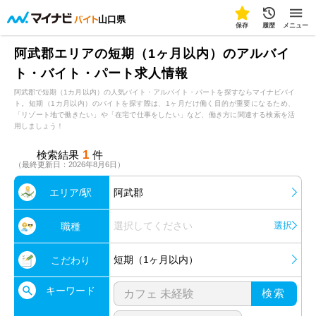
山口県
保存
履歴
メニュー
阿武郡エリアの短期（1ヶ月以内）のアルバイ
ト・バイト・パート求人情報
阿武郡で短期（1カ月以内）の人気バイト・アルバイト・パートを探すならマイナビバイ
ト。短期（1カ月以内）のバイトを探す際は、1ヶ月だけ働く目的が重要になるため、
「リゾート地で働きたい」や「在宅で仕事をしたい」など、働き方に関連する検索を活
用しましょう！
1
検索結果
件
（最終更新日：2026年8月6日）
エリア/駅
阿武郡
選択してください
選択
職種
短期（1ヶ月以内）
こだわり
キーワード
検索