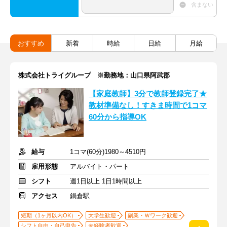
含まない
おすすめ
新着
時給
日給
月給
株式会社トライグループ ※勤務地：山口県阿武郡
【家庭教師】3分で教師登録完了★
教材準備なし！すきま時間で1コマ
60分から指導OK
給与
1コマ(60分)1980～4510円
雇用形態
アルバイト・パート
シフト
週1日以上 1日1時間以上
アクセス
鍋倉駅
短期（1ヶ月以内OK）
大学生歓迎
副業・Ｗワーク歓迎
シフト自由・自己申告
未経験者歓迎