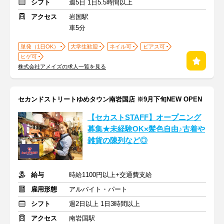
シフト
週5日 1日5.5時間以上
アクセス
岩国駅
車5分
単発（1日OK）
大学生歓迎
ネイル可
ピアス可
ヒゲ可
株式会社アメイズの求人一覧を見る
セカンドストリートゆめタウン南岩国店 ※9月下旬NEW OPEN
【セカストSTAFF】オープニング
募集★未経験OK×髪色自由♪古着や
雑貨の陳列など◎
給与
時給1100円以上+交通費支給
雇用形態
アルバイト・パート
シフト
週2日以上 1日3時間以上
アクセス
南岩国駅