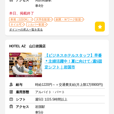
アクセス
周防高森駅
車4分
本日、掲載終了
単発（1日OK）
大学生歓迎
副業・Ｗワーク歓迎
ネイル可
シルバー歓迎
ダイソーの求人一覧を見る
HOTEL AZ 山口岩国店
【ビジネスホテルスタッフ】早番
＊主婦活躍中！夏に向けて♪週5固
定シフト｜岩国市
給与
時給1220円～＋交通費支給(月上限1万8900円)
雇用形態
アルバイト・パート
シフト
週5日 1日5.5時間以上
アクセス
岩国駅
車5分