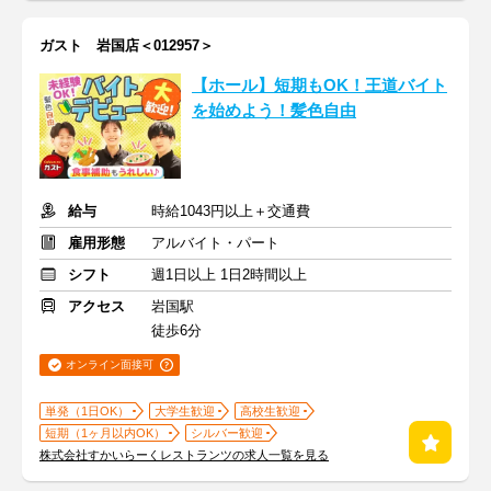
ガスト 岩国店＜012957＞
【ホール】短期もOK！王道バイト
を始めよう！髪色自由
給与
時給1043円以上＋交通費
雇用形態
アルバイト・パート
シフト
週1日以上 1日2時間以上
アクセス
岩国駅
徒歩6分
オンライン面接可
単発（1日OK）
大学生歓迎
高校生歓迎
短期（1ヶ月以内OK）
シルバー歓迎
株式会社すかいらーくレストランツの求人一覧を見る