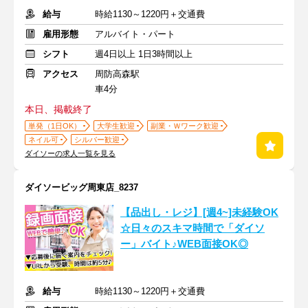
給与
時給1130～1220円＋交通費
雇用形態
アルバイト・パート
シフト
週4日以上 1日3時間以上
アクセス
周防高森駅
車4分
本日、掲載終了
単発（1日OK）
大学生歓迎
副業・Ｗワーク歓迎
ネイル可
シルバー歓迎
ダイソーの求人一覧を見る
ダイソービッグ周東店_8237
【品出し・レジ】[週4~]未経験OK
☆日々のスキマ時間で「ダイソ
ー」バイト♪WEB面接OK◎
給与
時給1130～1220円＋交通費