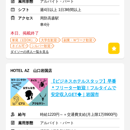
雇用形態
アルバイト・パート
シフト
週4日以上 1日3時間以上
アクセス
周防高森駅
車4分
本日、掲載終了
単発（1日OK）
大学生歓迎
副業・Ｗワーク歓迎
ネイル可
シルバー歓迎
ダイソーの求人一覧を見る
HOTEL AZ 山口岩国店
【ビジネスホテルスタッフ】早番
＊フリーター歓迎！フルタイムで
安定収入GET◆｜岩国市
給与
時給1220円～＋交通費支給(月上限1万8900円)
雇用形態
アルバイト・パート