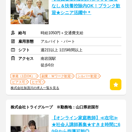
なし＆扶養控除内OK！ブランク歓
迎★シニア活躍中＊
給与
時給1050円＋交通費支給
雇用形態
アルバイト・パート
シフト
週2日以上 1日5時間以上
アクセス
南岩国駅
徒歩6分
単発（1日OK）
副業・Ｗワーク歓迎
シルバー歓迎
ピアス可
ヒゲ可
株式会社加茂川の求人一覧を見る
株式会社トライグループ ※勤務地：山口県岩国市
【オンライン家庭教師】≪在宅≫
★社会人講師募集★すきま時間に6
0分から指導可能◎