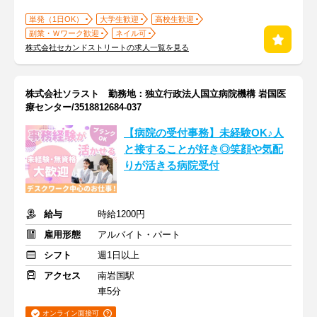
単発（1日OK）
大学生歓迎
高校生歓迎
副業・Ｗワーク歓迎
ネイル可
株式会社セカンドストリートの求人一覧を見る
株式会社ソラスト 勤務地：独立行政法人国立病院機構 岩国医
療センター/3518812684-037
【病院の受付事務】未経験OK♪人
と接することが好き◎笑顔や気配
りが活きる病院受付
給与
時給1200円
雇用形態
アルバイト・パート
シフト
週1日以上
アクセス
南岩国駅
車5分
オンライン面接可