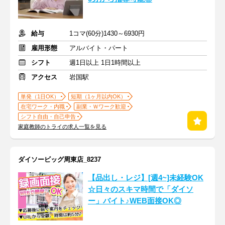
給与
1コマ(60分)1430～6930円
雇用形態
アルバイト・パート
シフト
週1日以上 1日1時間以上
アクセス
岩国駅
単発（1日OK）
短期（1ヶ月以内OK）
在宅ワーク・内職
副業・Ｗワーク歓迎
シフト自由・自己申告
家庭教師のトライの求人一覧を見る
ダイソービッグ周東店_8237
【品出し・レジ】[週4~]未経験OK
☆日々のスキマ時間で「ダイソ
ー」バイト♪WEB面接OK◎