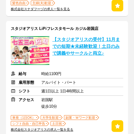
髪色自由
主婦(夫)歓迎
株式会社スナダフーヅの求人一覧を見る
スタジオアリス LiPiフレスタモール カジル岩国店
【スタジオアリスの受付】11月ま
での短期★未経験歓迎！土日のみ
で講義やサークルと両立♪
給与
時給1100円
雇用形態
アルバイト・パート
シフト
週1日以上 1日4時間以上
アクセス
岩国駅
徒歩10分
単発（1日OK）
大学生歓迎
副業・Ｗワーク歓迎
シフト自由・自己申告
土日祝
株式会社スタジオアリスの求人一覧を見る