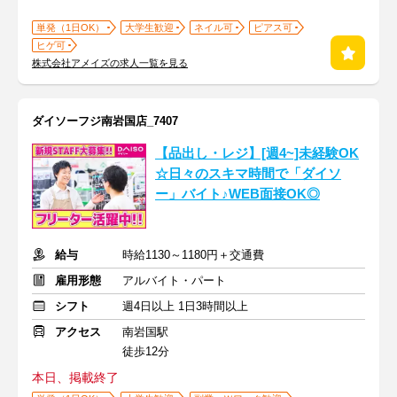
単発（1日OK）
大学生歓迎
ネイル可
ピアス可
ヒゲ可
株式会社アメイズの求人一覧を見る
ダイソーフジ南岩国店_7407
【品出し・レジ】[週4~]未経験OK
☆日々のスキマ時間で「ダイソ
ー」バイト♪WEB面接OK◎
給与
時給1130～1180円＋交通費
雇用形態
アルバイト・パート
シフト
週4日以上 1日3時間以上
アクセス
南岩国駅
徒歩12分
本日、掲載終了