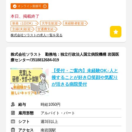
オンライン面接可
本日、掲載終了
単発（1日OK）
大学生歓迎
未経験者歓迎
主婦(夫)歓迎
交通費支給
株式会社ソラストの求人一覧を見る
株式会社ソラスト 勤務地：独立行政法人国立病院機構 岩国医
療センター/3518812684-019
【受付・ご案内】未経験OK♪人と
接することが好き◎笑顔や気配り
が活きる病院受付
給与
時給1050円
雇用形態
アルバイト・パート
シフト
週3日以上
アクセス
南岩国駅