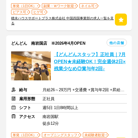
単発（1日OK）
副業・Ｗワーク歓迎
ネイル可
ピアス可
ヒゲ可
積水ハウスサポートプラス株式会社 中国四国事業部の求人一覧を見
る
他の店舗
どんどん 南岩国店 ※2026年4月OPEN
【どんどんスタッフ】正社員｜7月
OPEN★未経験OK！完全週休2日×
残業少なめ◎賞与年2回♪
給与
月給26～29万円 +交通費 +賞与年2回 +昇給年1回
雇用形態
正社員
シフト
週5日 1日8時間以上
アクセス
南岩国駅
徒歩12分
単発（1日OK）
オープニングスタッフ
未経験者歓迎