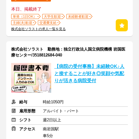
本日、掲載終了
単発（1日OK）
大学生歓迎
未経験者歓迎
主婦(夫)歓迎
交通費支給
株式会社ソラストの求人一覧を見る
株式会社ソラスト 勤務地：独立行政法人国立病院機構 岩国医
療センター/3518812684-040
【病院の受付事務】未経験OK♪人
と接することが好き◎笑顔や気配
りが活きる病院受付
給与
時給1050円
雇用形態
アルバイト・パート
シフト
週2日以上
アクセス
南岩国駅
車5分