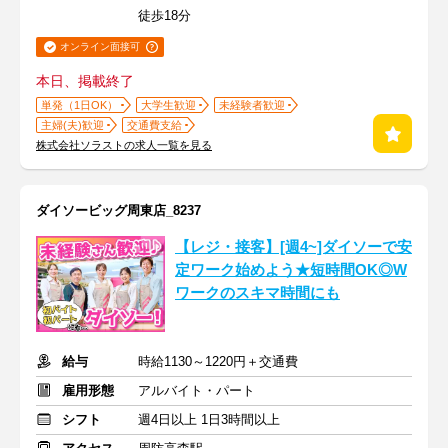
徒歩18分
オンライン面接可
本日、掲載終了
単発（1日OK）
大学生歓迎
未経験者歓迎
主婦(夫)歓迎
交通費支給
株式会社ソラストの求人一覧を見る
ダイソービッグ周東店_8237
【レジ・接客】[週4~]ダイソーで安
定ワーク始めよう★短時間OK◎W
ワークのスキマ時間にも
給与
時給1130～1220円＋交通費
雇用形態
アルバイト・パート
シフト
週4日以上 1日3時間以上