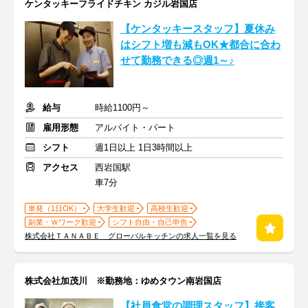
ケンタッキーフライドチキン カジル岩国店
【ケンタッキースタッフ】夏休み
はシフト増も減もOK★都合に合わ
せて勤務できる◎週1～♪
給与
時給1100円～
雇用形態
アルバイト・パート
シフト
週1日以上 1日3時間以上
アクセス
西岩国駅
車7分
単発（1日OK）
大学生歓迎
高校生歓迎
副業・Ｗワーク歓迎
シフト自由・自己申告
株式会社ＴＡＮＡＢＥ グローバルキッチンの求人一覧を見る
株式会社加茂川 ※勤務地：ゆめタウン南岩国店
【社員食堂の調理スタッフ】接客