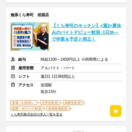
無添くら寿司 岩国店
【くら寿司のキッチン】<週2>夏休
みのバイトデビュー歓迎♪1日3h～
で学業＆予定と両立！
給与
時給1100～1450円以上 ※時間帯による
雇用形態
アルバイト・パート
シフト
週2日 1日3時間以上
アクセス
岩国駅
徒歩13分
単発（1日OK）
大学生歓迎
高校生歓迎
副業・Ｗワーク歓迎
未経験者歓迎
くら寿司株式会社の求人一覧を見る