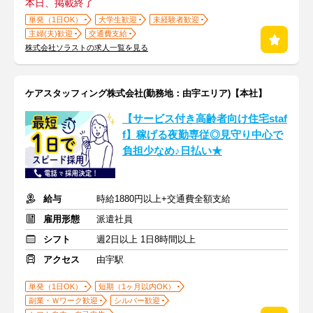
本日、掲載終了
単発（1日OK）
大学生歓迎
未経験者歓迎
主婦(夫)歓迎
交通費支給
株式会社ソラストの求人一覧を見る
ケアスタッフィング株式会社(勤務地：由宇エリア)【本社】
【サービス付き高齢者向け住宅staf
f】稼げる夜勤専従◎見守り中心で
負担少なめ♪日払い★
給与
時給1880円以上+交通費全額支給
雇用形態
派遣社員
シフト
週2日以上 1日8時間以上
アクセス
由宇駅
単発（1日OK）
短期（1ヶ月以内OK）
副業・Ｗワーク歓迎
シルバー歓迎