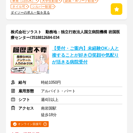
単発（1日OK）
大学生歓迎
副業・Ｗワーク歓迎
ネイル可
シルバー歓迎
ダイソーの求人一覧を見る
株式会社ソラスト 勤務地：独立行政法人国立病院機構 岩国医
療センター/3518812684-034
【受付・ご案内】未経験OK♪人と
接することが好き◎笑顔や気配り
が活きる病院受付
給与
時給1050円
雇用形態
アルバイト・パート
シフト
週4日以上
アクセス
南岩国駅
徒歩18分
オンライン面接可