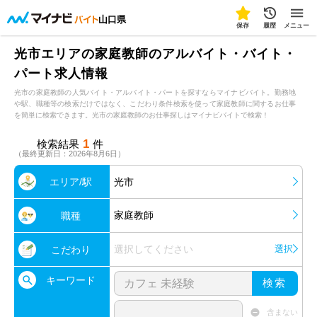
山口県
保存
履歴
メニュー
光市エリアの家庭教師のアルバイト・バイト・
パート求人情報
光市の家庭教師の人気バイト・アルバイト・パートを探すならマイナビバイト。勤務地
や駅、職種等の検索だけではなく、こだわり条件検索を使って家庭教師に関するお仕事
を簡単に検索できます。光市の家庭教師のお仕事探しはマイナビバイトで検索！
1
検索結果
件
（最終更新日：2026年8月6日）
エリア/駅
光市
家庭教師
職種
選択してください
選択
こだわり
キーワード
検索
含まない