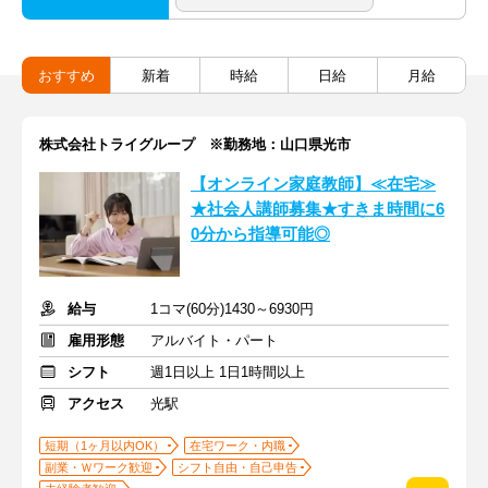
おすすめ
新着
時給
日給
月給
株式会社トライグループ ※勤務地：山口県光市
【オンライン家庭教師】≪在宅≫
★社会人講師募集★すきま時間に6
0分から指導可能◎
給与
1コマ(60分)1430～6930円
雇用形態
アルバイト・パート
シフト
週1日以上 1日1時間以上
アクセス
光駅
短期（1ヶ月以内OK）
在宅ワーク・内職
副業・Ｗワーク歓迎
シフト自由・自己申告