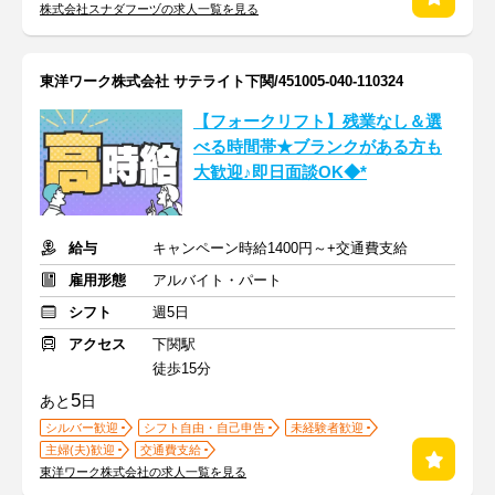
株式会社スナダフーヅの求人一覧を見る
東洋ワーク株式会社 サテライト下関/451005-040-110324
【フォークリフト】残業なし＆選
べる時間帯★ブランクがある方も
大歓迎♪即日面談OK◆*
給与
キャンペーン時給1400円～+交通費支給
雇用形態
アルバイト・パート
シフト
週5日
アクセス
下関駅
徒歩15分
5
あと
日
シルバー歓迎
シフト自由・自己申告
未経験者歓迎
主婦(夫)歓迎
交通費支給
東洋ワーク株式会社の求人一覧を見る