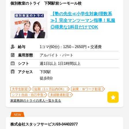
個別教室のトライ 下関駅前シーモール校
【塾の先生≪小学生対象/理数系
≫】完全マンツーマン指導！私服
◎得意な1科目だけでOK
給与
1コマ(60分)：1250～2650円＋交通費
雇用形態
アルバイト・パート
シフト
週1日以上 1日1時間以上
アクセス
下関駅
徒歩8分
大学生歓迎
短期（1ヶ月以内OK）
副業・Ｗワーク歓迎
シフト自由・自己申告
未経験者歓迎
家庭教師のトライの求人一覧を見る
NEW
株式会社スタッフサービス/69-04402077