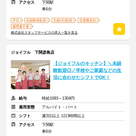
アクセス
下関駅
車6分
平日
未経験者歓迎
主婦(夫)歓迎
交通費支給
履歴書不要
株式会社スタッフサービスの求人一覧を見る
ジョイフル 下関彦島店
【ジョイフルのキッチン】＼未経
験歓迎◎／学校やご家庭などの生
活に合わせたシフトでOK！
給与
時給1093～1304円
雇用形態
アルバイト・パート
シフト
週3日以上 1日3時間以上
アクセス
下関駅
車6分