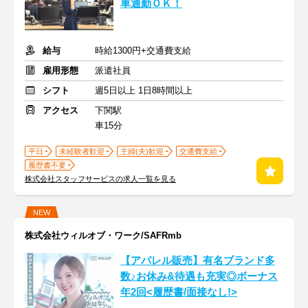
車通勤ＯＫ！
給与
時給1300円+交通費支給
雇用形態
派遣社員
シフト
週5日以上 1日8時間以上
アクセス
下関駅
車15分
平日
未経験者歓迎
主婦(夫)歓迎
交通費支給
履歴書不要
株式会社スタッフサービスの求人一覧を見る
NEW
株式会社ウィルオブ・ワーク/SAFRmb
【アパレル販売】有名ブランド多
数♪お休み&待遇も充実◎ボーナス
年2回<履歴書/面接なし!>