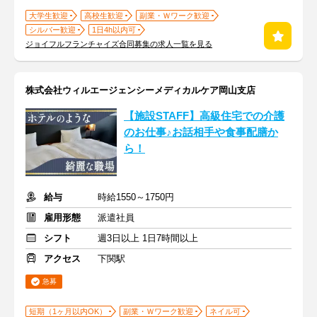
大学生歓迎
高校生歓迎
副業・Ｗワーク歓迎
シルバー歓迎
1日4h以内可
ジョイフルフランチャイズ合同募集の求人一覧を見る
株式会社ウィルエージェンシーメディカルケア岡山支店
【施設STAFF】高級住宅での介護
のお仕事♪お話相手や食事配膳か
ら！
給与
時給1550～1750円
雇用形態
派遣社員
シフト
週3日以上 1日7時間以上
アクセス
下関駅
急募
短期（1ヶ月以内OK）
副業・Ｗワーク歓迎
ネイル可