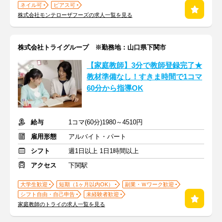
ネイル可
ピアス可
株式会社モンテローザフーズの求人一覧を見る
株式会社トライグループ ※勤務地：山口県下関市
【家庭教師】3分で教師登録完了★
教材準備なし！すきま時間で1コマ
60分から指導OK
給与
1コマ(60分)1980～4510円
雇用形態
アルバイト・パート
シフト
週1日以上 1日1時間以上
アクセス
下関駅
大学生歓迎
短期（1ヶ月以内OK）
副業・Ｗワーク歓迎
シフト自由・自己申告
未経験者歓迎
家庭教師のトライの求人一覧を見る