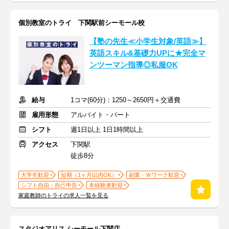
個別教室のトライ 下関駅前シーモール校
【塾の先生≪小学生対象/英語≫】
英語スキル&基礎力UPに★完全マ
ンツーマン指導◎私服OK
給与
1コマ(60分)：1250～2650円＋交通費
雇用形態
アルバイト・パート
シフト
週1日以上 1日1時間以上
アクセス
下関駅
徒歩8分
大学生歓迎
短期（1ヶ月以内OK）
副業・Ｗワーク歓迎
シフト自由・自己申告
未経験者歓迎
家庭教師のトライの求人一覧を見る
スタジオアリス シーモール下関店