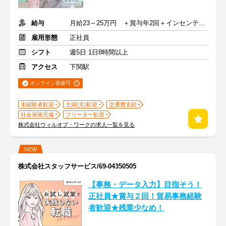
給与
月給23～25万円 ＋賞与年2回＋インセンティブ＋交通費
雇用形態
正社員
シフト
週5日 1日8時間以上
アクセス
下関駅
オンライン面接可
未経験者歓迎
主婦(夫)歓迎
交通費支給
社会保険完備
フリーター歓迎
株式会社ウィルオブ・ワークの求人一覧を見る
NEW
株式会社スタッフサービス/69-04350505
【事務・データ入力】目指そう！
正社員★賞与２回！貿易事務経験
者歓迎★残業少なめ！