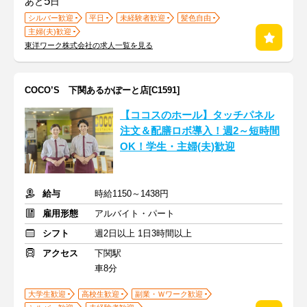
5
あと
日
シルバー歓迎
平日
未経験者歓迎
髪色自由
主婦(夫)歓迎
東洋ワーク株式会社の求人一覧を見る
COCO’S 下関あるかぽーと店[C1591]
【ココスのホール】タッチパネル
注文＆配膳ロボ導入！週2～短時間
OK！学生・主婦(夫)歓迎
給与
時給1150～1438円
雇用形態
アルバイト・パート
シフト
週2日以上 1日3時間以上
アクセス
下関駅
車8分
大学生歓迎
高校生歓迎
副業・Ｗワーク歓迎