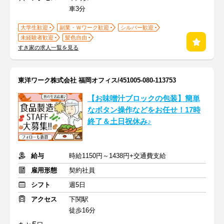
車3分
大学生歓迎
副業・Ｗワーク歓迎
シルバー歓迎
未経験者歓迎
髪色自由
すき家の求人一覧を見る
東洋ワーク株式会社 福岡オフィス/451005-080-113753
【お味噌汁ブロックの包装】簡単
なボタン操作などをお任せ！17時
終了＆土日祝休み♪
給与
時給1150円～1438円+交通費支給
雇用形態
契約社員
シフト
週5日
アクセス
下関駅
徒歩16分