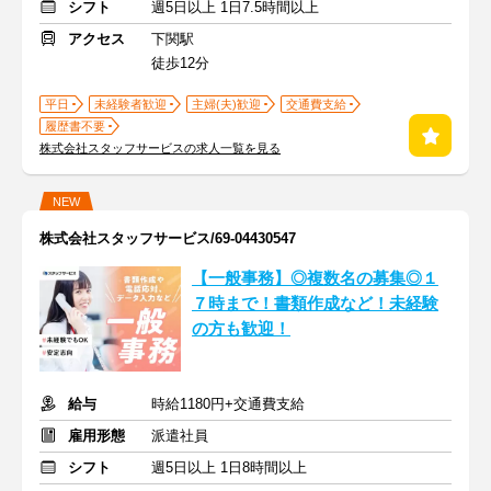
シフト
週5日以上 1日7.5時間以上
アクセス
下関駅
徒歩12分
平日
未経験者歓迎
主婦(夫)歓迎
交通費支給
履歴書不要
株式会社スタッフサービスの求人一覧を見る
NEW
株式会社スタッフサービス/69-04430547
【一般事務】◎複数名の募集◎１
７時まで！書類作成など！未経験
の方も歓迎！
給与
時給1180円+交通費支給
雇用形態
派遣社員
シフト
週5日以上 1日8時間以上