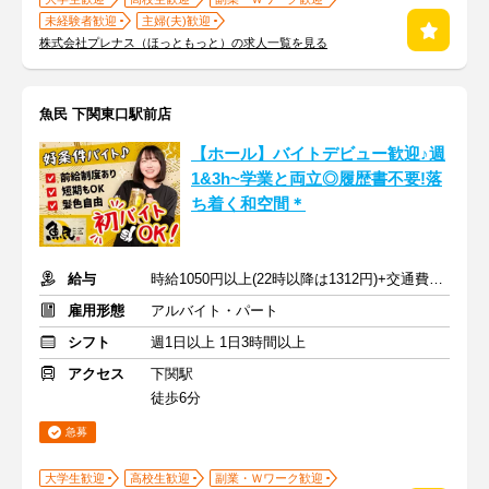
未経験者歓迎
主婦(夫)歓迎
株式会社プレナス（ほっともっと）の求人一覧を見る
魚民 下関東口駅前店
【ホール】バイトデビュー歓迎♪週
1&3h~学業と両立◎履歴書不要!落
ち着く和空間＊
給与
時給1050円以上(22時以降は1312円)+交通費規定内支給
雇用形態
アルバイト・パート
シフト
週1日以上 1日3時間以上
アクセス
下関駅
徒歩6分
急募
大学生歓迎
高校生歓迎
副業・Ｗワーク歓迎