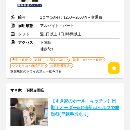
給与
1コマ(60分)：1250～2650円＋交通費
雇用形態
アルバイト・パート
シフト
週1日以上 1日1時間以上
アクセス
下関駅
徒歩8分
大学生歓迎
短期（1ヶ月以内OK）
副業・Ｗワーク歓迎
シフト自由・自己申告
未経験者歓迎
家庭教師のトライの求人一覧を見る
すき家 下関赤間店
【すき家のホール・キッチン】日
勤｜オーダー&お会計はセルフで簡
単◎[早朝手当あり]