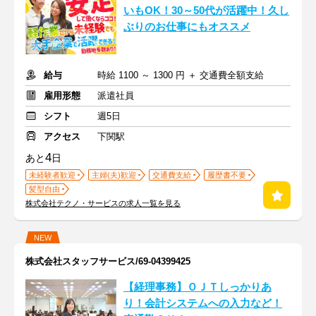
いもOK！30～50代が活躍中！久し
ぶりのお仕事にもオススメ
給与
時給 1100 ～ 1300 円 ＋ 交通費全額支給
雇用形態
派遣社員
シフト
週5日
アクセス
下関駅
4
あと
日
未経験者歓迎
主婦(夫)歓迎
交通費支給
履歴書不要
髪型自由
株式会社テクノ・サービスの求人一覧を見る
NEW
株式会社スタッフサービス/69-04399425
【経理事務】ＯＪＴしっかりあ
り！会計システムへの入力など！