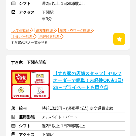
シフト
週2日以上 1日2時間以上
アクセス
下関駅
車3分
大学生歓迎
高校生歓迎
副業・Ｗワーク歓迎
シルバー歓迎
未経験者歓迎
すき家の求人一覧を見る
すき家 下関赤間店
【すき家の店舗スタッフ】セルフ
オーダーで簡単！未経験OK★1日/
2h～プライベートも両立◎
給与
時給1313円～(深夜手当込) ※交通費支給
雇用形態
アルバイト・パート
シフト
週2日以上 1日2時間以上
アクセス
下関駅