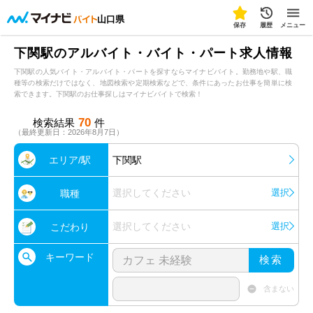
山口県
保存
履歴
メニュー
下関駅のアルバイト・バイト・パート求人情報
下関駅の人気バイト・アルバイト・パートを探すならマイナビバイト。勤務地や駅、職
種等の検索だけではなく、地図検索や定期検索などで、条件にあったお仕事を簡単に検
索できます。下関駅のお仕事探しはマイナビバイトで検索！
70
検索結果
件
（最終更新日：2026年8月7日）
エリア/駅
下関駅
選択してください
選択
職種
選択してください
選択
こだわり
キーワード
検索
含まない