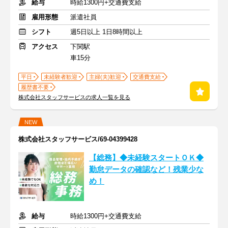
給与
時給1300円+交通費支給
雇用形態
派遣社員
シフト
週5日以上 1日8時間以上
アクセス
下関駅
車15分
平日
未経験者歓迎
主婦(夫)歓迎
交通費支給
履歴書不要
株式会社スタッフサービスの求人一覧を見る
NEW
株式会社スタッフサービス/69-04399428
【総務】◆未経験スタートＯＫ◆
勤怠データの確認など！残業少な
め！
給与
時給1300円+交通費支給