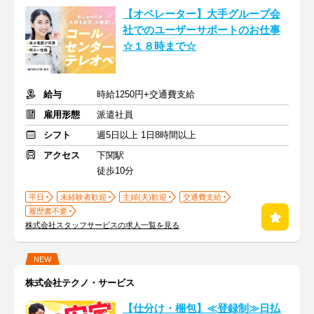
【オペレーター】大手グループ会
社でのユーザーサポートのお仕事
☆１８時まで☆
給与
時給1250円+交通費支給
雇用形態
派遣社員
シフト
週5日以上 1日8時間以上
アクセス
下関駅
徒歩10分
平日
未経験者歓迎
主婦(夫)歓迎
交通費支給
履歴書不要
株式会社スタッフサービスの求人一覧を見る
NEW
株式会社テクノ・サービス
【仕分け・梱包】≪登録制≫日払