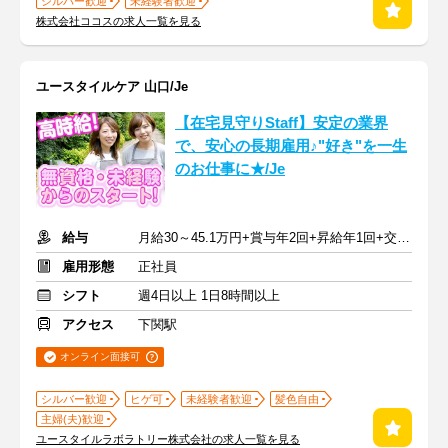
シルバー歓迎
未経験者歓迎
株式会社ココスの求人一覧を見る
ユースタイルケア 山口/Je
【在宅見守りStaff】安定の業界
で、安心の長期雇用♪"好き"を一生
のお仕事に★/Je
給与
月給30～45.1万円+賞与年2回+昇給年1回+交通費全額
雇用形態
正社員
シフト
週4日以上 1日8時間以上
アクセス
下関駅
オンライン面接可
シルバー歓迎
ヒゲ可
未経験者歓迎
髪色自由
主婦(夫)歓迎
ユースタイルラボラトリー株式会社の求人一覧を見る