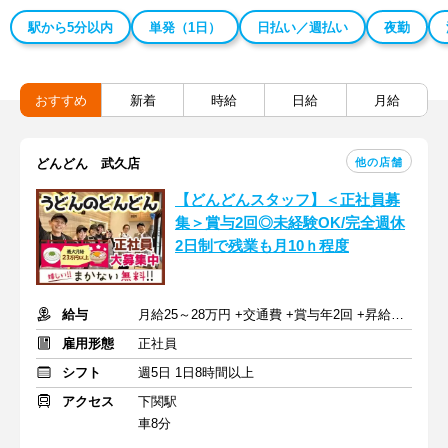
駅から5分以内
単発（1日）
日払い／週払い
夜勤
おすすめ
新着
時給
日給
月給
他の店舗
どんどん 武久店
【どんどんスタッフ】＜正社員募
集＞賞与2回◎未経験OK/完全週休
2日制で残業も月10ｈ程度
給与
月給25～28万円 +交通費 +賞与年2回 +昇給年1回
雇用形態
正社員
シフト
週5日 1日8時間以上
アクセス
下関駅
車8分