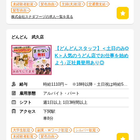
未経験者歓迎
髪色自由
主婦(夫)歓迎
交通費支給
髪型自由
株式会社スナダフーヅの求人一覧を見る
どんどん 武久店
【どんどんスタッフ】＜土日のみO
K＞人気のうどん店でお仕事を始め
よう♪正社員登用あり◎
給与
時給1110円～ ※18時以降・土日祝は時給50円UP ＋ 交通費支給
雇用形態
アルバイト・パート
シフト
週1日以上 1日3時間以上
アクセス
下関駅
車8分
大学生歓迎
副業・Ｗワーク歓迎
シルバー歓迎
未経験者歓迎
髪色自由