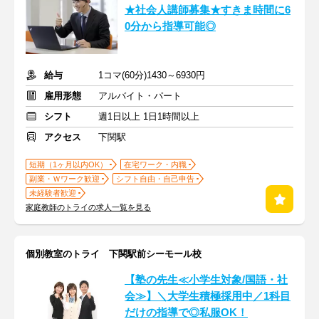
★社会人講師募集★すきま時間に6
0分から指導可能◎
給与
1コマ(60分)1430～6930円
雇用形態
アルバイト・パート
シフト
週1日以上 1日1時間以上
アクセス
下関駅
短期（1ヶ月以内OK）
在宅ワーク・内職
副業・Ｗワーク歓迎
シフト自由・自己申告
未経験者歓迎
家庭教師のトライの求人一覧を見る
個別教室のトライ 下関駅前シーモール校
【塾の先生≪小学生対象/国語・社
会≫】＼大学生積極採用中／1科目
だけの指導で◎私服OK！