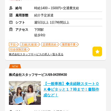
給与
時給1400～1500円+交通費支給
雇用形態
紹介予定派遣
シフト
週5日以上 1日7時間以上
アクセス
下関駅
徒歩9分
平日
主婦(夫)歓迎
交通費支給
履歴書不要
社会保険完備
株式会社スタッフサービスの求人一覧を見る
NEW
株式会社スタッフサービス/69-04399430
【一般事務】◆未経験スタートＯ
Ｋ◆ピタッと１７時まで！書類作
成など！