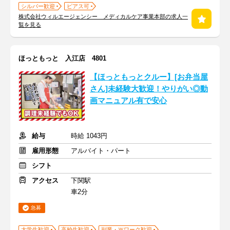
シルバー歓迎
ピアス可
株式会社ウィルエージェンシー メディカルケア事業本部の求人一
覧を見る
ほっともっと 入江店 4801
【ほっともっとクルー】[お弁当屋
さん]未経験大歓迎！やりがい◎動
画マニュアル有で安心
給与
時給 1043円
雇用形態
アルバイト・パート
シフト
アクセス
下関駅
車2分
急募
大学生歓迎
高校生歓迎
副業・Ｗワーク歓迎