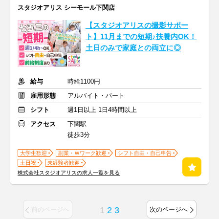
スタジオアリス シーモール下関店
【スタジオアリスの撮影サポー
ト】11月までの短期♪扶養内OK！
土日のみで家庭との両立に◎
給与
時給1100円
雇用形態
アルバイト・パート
シフト
週1日以上 1日4時間以上
アクセス
下関駅
徒歩3分
大学生歓迎
副業・Ｗワーク歓迎
シフト自由・自己申告
土日祝
未経験者歓迎
株式会社スタジオアリスの求人一覧を見る
1
2
3
前のページへ
次のページへ