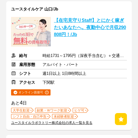
ユースタイルケア 山口/Jb
【在宅見守りStaff】とにかく稼ぎ
たいあなたへ。夜勤中心で月収290
808円！/Jb
給与
時給1731～1795円（深夜手当含む）＋交通費支給
雇用形態
アルバイト・パート
シフト
週1日以上 1日8時間以上
アクセス
下関駅
オンライン面接可
4
あと
日
大学生歓迎
副業・Ｗワーク歓迎
ヒゲ可
シフト自由・自己申告
未経験者歓迎
ユースタイルラボラトリー株式会社の求人一覧を見る