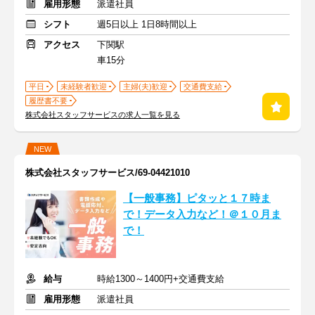
雇用形態
派遣社員
シフト
週5日以上 1日8時間以上
アクセス
下関駅
車15分
平日
未経験者歓迎
主婦(夫)歓迎
交通費支給
履歴書不要
株式会社スタッフサービスの求人一覧を見る
NEW
株式会社スタッフサービス/69-04421010
【一般事務】ピタッと１７時ま
で！データ入力など！＠１０月ま
で！
給与
時給1300～1400円+交通費支給
雇用形態
派遣社員