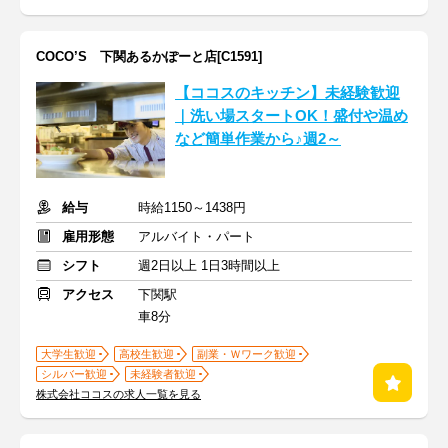
COCO’S 下関あるかぽーと店[C1591]
【ココスのキッチン】未経験歓迎
｜洗い場スタートOK！盛付や温め
など簡単作業から♪週2～
給与
時給1150～1438円
雇用形態
アルバイト・パート
シフト
週2日以上 1日3時間以上
アクセス
下関駅
車8分
大学生歓迎
高校生歓迎
副業・Ｗワーク歓迎
シルバー歓迎
未経験者歓迎
株式会社ココスの求人一覧を見る