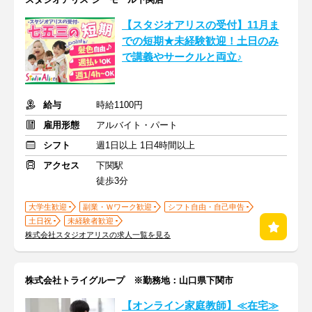
【スタジオアリスの受付】11月ま
での短期★未経験歓迎！土日のみ
で講義やサークルと両立♪
給与
時給1100円
雇用形態
アルバイト・パート
シフト
週1日以上 1日4時間以上
アクセス
下関駅
徒歩3分
大学生歓迎
副業・Ｗワーク歓迎
シフト自由・自己申告
土日祝
未経験者歓迎
株式会社スタジオアリスの求人一覧を見る
株式会社トライグループ ※勤務地：山口県下関市
【オンライン家庭教師】≪在宅≫