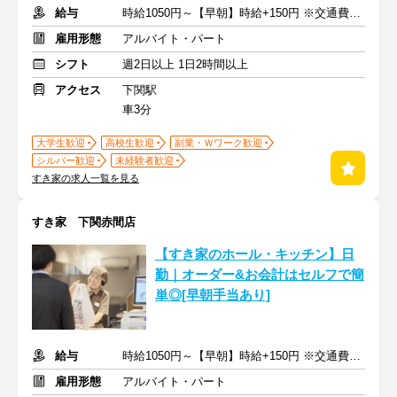
給与
時給1050円～【早朝】時給+150円 ※交通費支給
雇用形態
アルバイト・パート
シフト
週2日以上 1日2時間以上
アクセス
下関駅
車3分
大学生歓迎
高校生歓迎
副業・Ｗワーク歓迎
シルバー歓迎
未経験者歓迎
すき家の求人一覧を見る
すき家 下関赤間店
【すき家のホール・キッチン】日
勤｜オーダー&お会計はセルフで簡
単◎[早朝手当あり]
給与
時給1050円～【早朝】時給+150円 ※交通費支給
雇用形態
アルバイト・パート