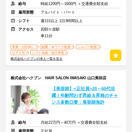
給与
時給1200円～1600円 ＋交通費全額支給
雇用形態
アルバイト・パート
シフト
週1日以上 1日3時間以上
アクセス
四郎ケ原駅
車11分
単発（1日OK）
副業・Ｗワーク歓迎
シルバー歓迎
ピアス可
シフト自由・自己申告
株式会社ハクブンの求人一覧を見る
株式会社ハクブン HAIR SALON IWASAKI 山口美祢店
【美容師】<正社員>20～60代活
躍！年齢問わず昇給＆昇格のチャ
ンス多数◎要：美容師免許
給与
月給22万円～40万円 ＋交通費全額支給
雇用形態
正社員