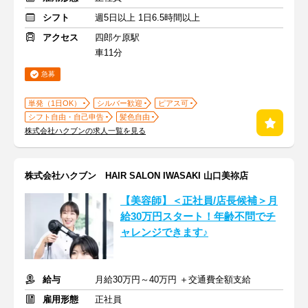
シフト
週5日以上 1日6.5時間以上
アクセス
四郎ケ原駅
車11分
急募
単発（1日OK）
シルバー歓迎
ピアス可
シフト自由・自己申告
髪色自由
株式会社ハクブンの求人一覧を見る
株式会社ハクブン HAIR SALON IWASAKI 山口美祢店
【美容師】＜正社員/店長候補＞月
給30万円スタート！年齢不問でチ
ャレンジできます♪
給与
月給30万円～40万円 ＋交通費全額支給
雇用形態
正社員