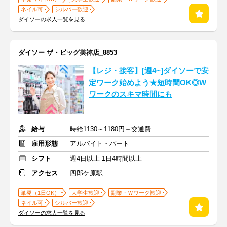
ネイル可
シルバー歓迎
ダイソーの求人一覧を見る
ダイソー ザ・ビッグ美祢店_8853
【レジ・接客】[週4~]ダイソーで安
定ワーク始めよう★短時間OK◎W
ワークのスキマ時間にも
給与
時給1130～1180円＋交通費
雇用形態
アルバイト・パート
シフト
週4日以上 1日4時間以上
アクセス
四郎ケ原駅
単発（1日OK）
大学生歓迎
副業・Ｗワーク歓迎
ネイル可
シルバー歓迎
ダイソーの求人一覧を見る