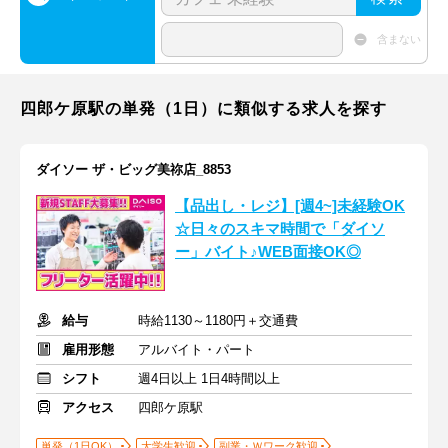
含まない
四郎ケ原駅の単発（1日）に類似する求人を探す
ダイソー ザ・ビッグ美祢店_8853
【品出し・レジ】[週4~]未経験OK
☆日々のスキマ時間で「ダイソ
ー」バイト♪WEB面接OK◎
給与
時給1130～1180円＋交通費
雇用形態
アルバイト・パート
シフト
週4日以上 1日4時間以上
アクセス
四郎ケ原駅
単発（1日OK）
大学生歓迎
副業・Ｗワーク歓迎