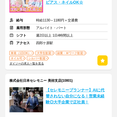
ピアス・ネイルOK☆
給与
時給1130～1180円＋交通費
雇用形態
アルバイト・パート
シフト
週2日以上 1日4時間以上
アクセス
四郎ケ原駅
単発（1日OK）
大学生歓迎
副業・Ｗワーク歓迎
ネイル可
シルバー歓迎
ダイソーの求人一覧を見る
株式会社日本セレモニー 美祢支店(10801)
【セレモニープランナー】AIに代
替されない自分になる！営業未経
験◎大手企業で正社員！