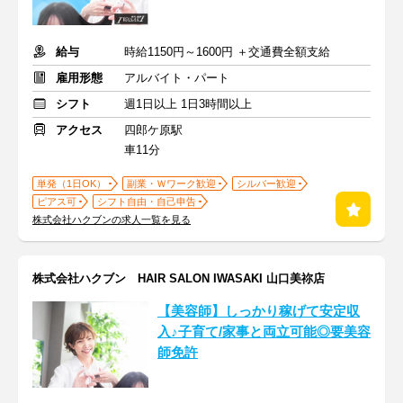
給与
時給1150円～1600円 ＋交通費全額支給
雇用形態
アルバイト・パート
シフト
週1日以上 1日3時間以上
アクセス
四郎ケ原駅
車11分
単発（1日OK）
副業・Ｗワーク歓迎
シルバー歓迎
ピアス可
シフト自由・自己申告
株式会社ハクブンの求人一覧を見る
株式会社ハクブン HAIR SALON IWASAKI 山口美祢店
【美容師】しっかり稼げて安定収
入♪子育て/家事と両立可能◎要美容
師免許