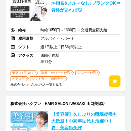
≫指名&ノルマなし♪ブランクOK⇒
資格があれば◎
給与
時給1050円～1600円 ＋交通費全額支給
雇用形態
アルバイト・パート
シフト
週1日以上 1日3時間以上
アクセス
四郎ケ原駅
車11分
単発（1日OK）
副業・Ｗワーク歓迎
シルバー歓迎
ピアス可
シフト自由・自己申告
株式会社ハクブンの求人一覧を見る
株式会社ハクブン HAIR SALON IWASAKI 山口美祢店
【美容師】久しぶりの職場復帰も
大歓迎！中高年世代も活躍中！
要：美容師免許