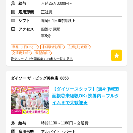
給与
月給25万3000円～
雇用形態
正社員
シフト
週5日 1日8時間以上
アクセス
四郎ケ原駅
車8分
単発（1日OK）
未経験者歓迎
主婦(夫)歓迎
交通費支給
髪型自由
愛グループ（合同募集）の求人一覧を見る
ダイソー ザ・ビッグ美祢店_8853
【ダイソースタッフ】[週4~]WEB
面接◎未経験OK♪扶養内～フルタ
イムまで大歓迎★
給与
時給1130～1180円＋交通費
雇用形態
アルバイト・パート