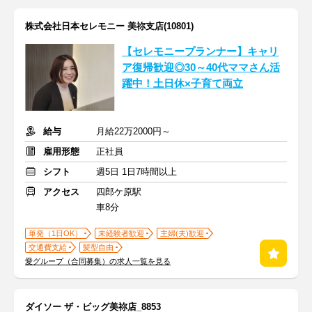
株式会社日本セレモニー 美祢支店(10801)
【セレモニープランナー】キャリ
ア復帰歓迎◎30～40代ママさん活
躍中！土日休×子育て両立
給与
月給22万2000円～
雇用形態
正社員
シフト
週5日 1日7時間以上
アクセス
四郎ケ原駅
車8分
単発（1日OK）
未経験者歓迎
主婦(夫)歓迎
交通費支給
髪型自由
愛グループ（合同募集）の求人一覧を見る
ダイソー ザ・ビッグ美祢店_8853