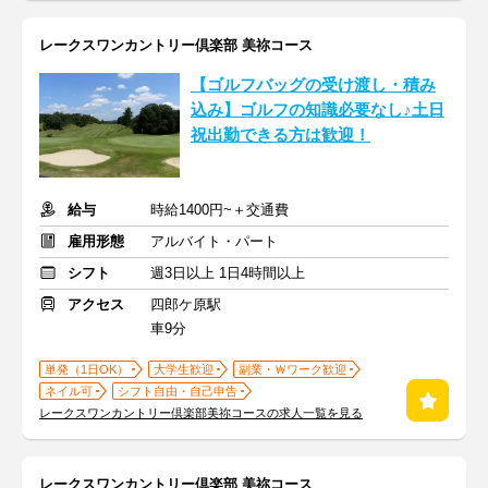
レークスワンカントリー倶楽部 美祢コース
【ゴルフバッグの受け渡し・積み
込み】ゴルフの知識必要なし♪土日
祝出勤できる方は歓迎！
給与
時給1400円~＋交通費
雇用形態
アルバイト・パート
シフト
週3日以上 1日4時間以上
アクセス
四郎ケ原駅
車9分
単発（1日OK）
大学生歓迎
副業・Ｗワーク歓迎
ネイル可
シフト自由・自己申告
レークスワンカントリー倶楽部美祢コースの求人一覧を見る
レークスワンカントリー倶楽部 美祢コース