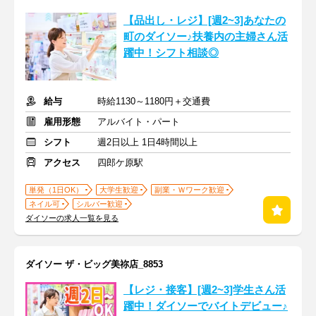
【品出し・レジ】[週2~3]あなたの
町のダイソー♪扶養内の主婦さん活
躍中！シフト相談◎
給与
時給1130～1180円＋交通費
雇用形態
アルバイト・パート
シフト
週2日以上 1日4時間以上
アクセス
四郎ケ原駅
単発（1日OK）
大学生歓迎
副業・Ｗワーク歓迎
ネイル可
シルバー歓迎
ダイソーの求人一覧を見る
ダイソー ザ・ビッグ美祢店_8853
【レジ・接客】[週2~3]学生さん活
躍中！ダイソーでバイトデビュー♪