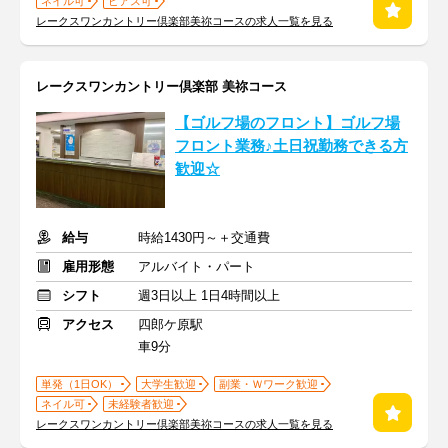
ネイル可
ピアス可
レークスワンカントリー倶楽部美祢コースの求人一覧を見る
レークスワンカントリー倶楽部 美祢コース
【ゴルフ場のフロント】ゴルフ場
フロント業務♪土日祝勤務できる方
歓迎☆
給与
時給1430円～＋交通費
雇用形態
アルバイト・パート
シフト
週3日以上 1日4時間以上
アクセス
四郎ケ原駅
車9分
単発（1日OK）
大学生歓迎
副業・Ｗワーク歓迎
ネイル可
未経験者歓迎
レークスワンカントリー倶楽部美祢コースの求人一覧を見る