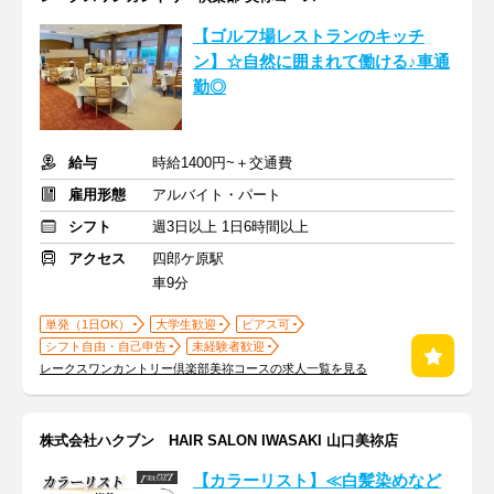
【ゴルフ場レストランのキッチ
ン】☆自然に囲まれて働ける♪車通
勤◎
給与
時給1400円~＋交通費
雇用形態
アルバイト・パート
シフト
週3日以上 1日6時間以上
アクセス
四郎ケ原駅
車9分
単発（1日OK）
大学生歓迎
ピアス可
シフト自由・自己申告
未経験者歓迎
レークスワンカントリー倶楽部美祢コースの求人一覧を見る
株式会社ハクブン HAIR SALON IWASAKI 山口美祢店
【カラーリスト】≪白髪染めなど