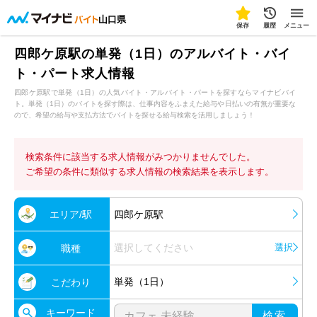
山口県
保存
履歴
メニュー
四郎ケ原駅の単発（1日）のアルバイト・バイ
ト・パート求人情報
四郎ケ原駅で単発（1日）の人気バイト・アルバイト・パートを探すならマイナビバイ
ト。単発（1日）のバイトを探す際は、仕事内容をふまえた給与や日払いの有無が重要な
ので、希望の給与や支払方法でバイトを探せる給与検索を活用しましょう！
検索条件に該当する求人情報がみつかりませんでした。
ご希望の条件に類似する求人情報の検索結果を表示します。
エリア/駅
四郎ケ原駅
選択してください
選択
職種
単発（1日）
こだわり
キーワード
検索