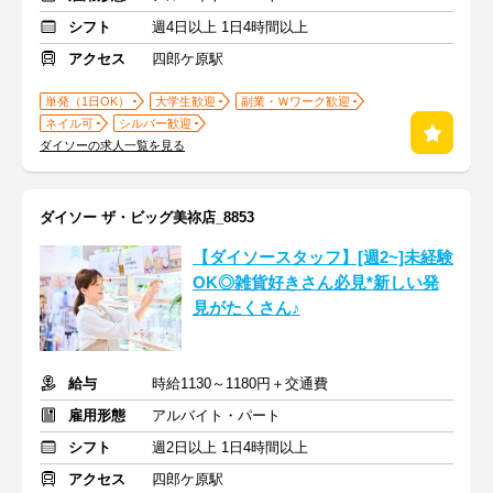
シフト
週4日以上 1日4時間以上
アクセス
四郎ケ原駅
単発（1日OK）
大学生歓迎
副業・Ｗワーク歓迎
ネイル可
シルバー歓迎
ダイソーの求人一覧を見る
ダイソー ザ・ビッグ美祢店_8853
【ダイソースタッフ】[週2~]未経験
OK◎雑貨好きさん必見*新しい発
見がたくさん♪
給与
時給1130～1180円＋交通費
雇用形態
アルバイト・パート
シフト
週2日以上 1日4時間以上
アクセス
四郎ケ原駅