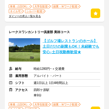
単発（1日OK）
大学生歓迎
副業・Ｗワーク歓迎
ネイル可
シルバー歓迎
ダイソーの求人一覧を見る
レークスワンカントリー倶楽部 美祢コース
【ゴルフ場レストランのホール】
土日だけの副業もOK！未経験でも
安心♪土日祝勤務歓迎★
給与
時給1280円~＋交通費
雇用形態
アルバイト・パート
シフト
週1日以上 1日4時間以上
アクセス
四郎ケ原駅
車9分
単発（1日OK）
大学生歓迎
副業・Ｗワーク歓迎