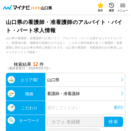
山口県
保存
履歴
メニュー
山口県の看護師・准看護師のアルバイト・バイ
ト・パート求人情報
山口県の看護師・准看護師の人気バイト・アルバイト・パートを探すならマイナビバイ
ト。勤務地や駅、職種等の検索だけではなく、こだわり条件検索を使って看護師・准看
護師に関するお仕事を簡単に検索できます。山口県の看護師・准看護師のお仕事探しは
マイナビバイトで検索！
12
検索結果
件
（最終更新日：2026年8月7日）
エリア/駅
山口県
看護師・准看護師
職種
選択してください
選択
こだわり
キーワード
検索