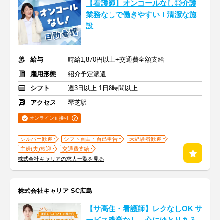
【看護師】オンコールなし◎介護
業務なしで働きやすい！清潔な施
設
給与
時給1,870円以上+交通費全額支給
雇用形態
紹介予定派遣
シフト
週3日以上 1日8時間以上
アクセス
琴芝駅
オンライン面接可
シルバー歓迎
シフト自由・自己申告
未経験者歓迎
主婦(夫)歓迎
交通費支給
株式会社キャリアの求人一覧を見る
株式会社キャリア SC広島
【サ高住・看護師】レクなしOK サ