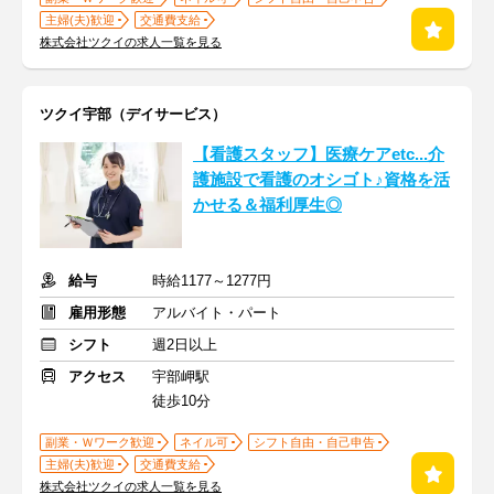
主婦(夫)歓迎
交通費支給
株式会社ツクイの求人一覧を見る
ツクイ宇部（デイサービス）
【看護スタッフ】医療ケアetc...介
護施設で看護のオシゴト♪資格を活
かせる＆福利厚生◎
給与
時給1177～1277円
雇用形態
アルバイト・パート
シフト
週2日以上
アクセス
宇部岬駅
徒歩10分
副業・Ｗワーク歓迎
ネイル可
シフト自由・自己申告
主婦(夫)歓迎
交通費支給
株式会社ツクイの求人一覧を見る