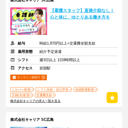
株式会社キャリア SC広島
【看護スタッフ】直接介助なし！
心と体に、ゆとりある働き方を
給与
時給1,870円以上+交通費全額支給
雇用形態
紹介予定派遣
シフト
週3日以上 1日8時間以上
アクセス
岩国駅
オンライン面接可
シルバー歓迎
シフト自由・自己申告
未経験者歓迎
主婦(夫)歓迎
交通費支給
株式会社キャリアの求人一覧を見る
株式会社キャリア SC広島