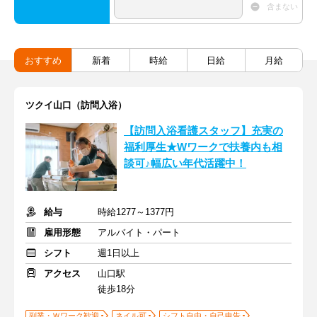
含まない
おすすめ
新着
時給
日給
月給
ツクイ山口（訪問入浴）
【訪問入浴看護スタッフ】充実の
福利厚生★Wワークで扶養内も相
談可♪幅広い年代活躍中！
給与
時給1277～1377円
雇用形態
アルバイト・パート
シフト
週1日以上
アクセス
山口駅
徒歩18分
副業・Ｗワーク歓迎
ネイル可
シフト自由・自己申告