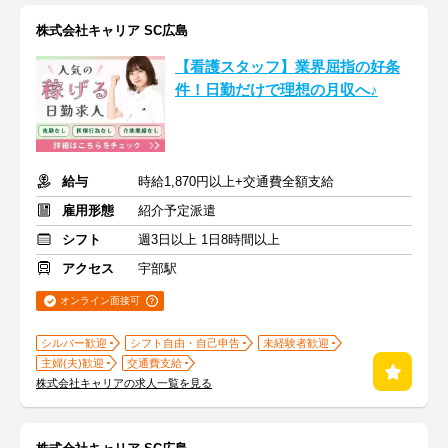
株式会社キャリア SC広島
【看護スタッフ】業界屈指の好条
件！日勤だけで理想の月収へ♪
給与
時給1,870円以上+交通費全額支給
雇用形態
紹介予定派遣
シフト
週3日以上 1日8時間以上
アクセス
宇部駅
オンライン面接可
シルバー歓迎
シフト自由・自己申告
未経験者歓迎
主婦(夫)歓迎
交通費支給
株式会社キャリアの求人一覧を見る