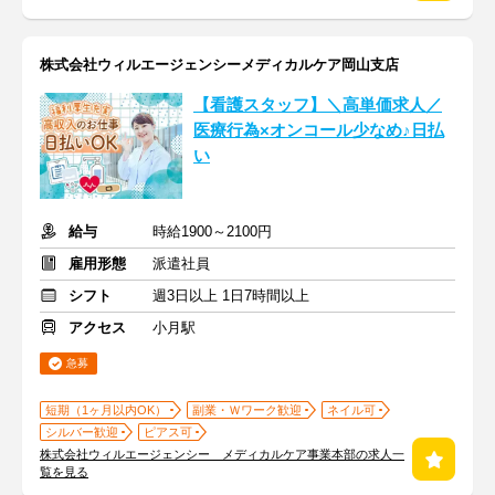
株式会社ウィルエージェンシーメディカルケア岡山支店
【看護スタッフ】＼高単価求人／
医療行為×オンコール少なめ♪日払
い
給与
時給1900～2100円
雇用形態
派遣社員
シフト
週3日以上 1日7時間以上
アクセス
小月駅
急募
短期（1ヶ月以内OK）
副業・Ｗワーク歓迎
ネイル可
シルバー歓迎
ピアス可
株式会社ウィルエージェンシー メディカルケア事業本部の求人一
覧を見る