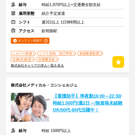
給与
時給1,870円以上+交通費全額支給
雇用形態
紹介予定派遣
シフト
週3日以上 1日8時間以上
アクセス
欽明路駅
オンライン面接可
シルバー歓迎
シフト自由・自己申告
未経験者歓迎
主婦(夫)歓迎
交通費支給
株式会社キャリアの求人一覧を見る
株式会社メディカル・コンシェルジュ
【看護助手】準夜勤16:00～22:30/
時給1,500円/週2日～/無資格未経験
OK/50代-60代活躍中！
給与
時給 1500円以上