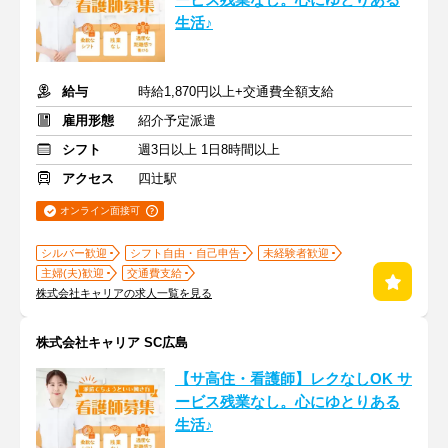
ービス残業なし。心にゆとりある
生活♪
給与
時給1,870円以上+交通費全額支給
雇用形態
紹介予定派遣
シフト
週3日以上 1日8時間以上
アクセス
四辻駅
オンライン面接可
シルバー歓迎
シフト自由・自己申告
未経験者歓迎
主婦(夫)歓迎
交通費支給
株式会社キャリアの求人一覧を見る
株式会社キャリア SC広島
【サ高住・看護師】レクなしOK サ
ービス残業なし。心にゆとりある
生活♪