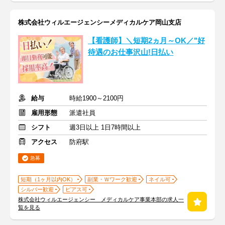
株式会社ウィルエージェンシーメディカルケア岡山支店
【看護師】＼短期2ヵ月～OK／"好
待遇のお仕事沢山!日払い
給与
時給1900～2100円
雇用形態
派遣社員
シフト
週3日以上 1日7時間以上
アクセス
防府駅
急募
短期（1ヶ月以内OK）
副業・Ｗワーク歓迎
ネイル可
シルバー歓迎
ピアス可
株式会社ウィルエージェンシー メディカルケア事業本部の求人一
覧を見る