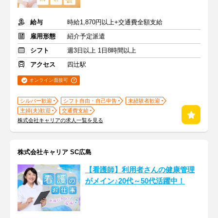
給与
時給1,870円以上+交通費全額支給
雇用形態
紹介予定派遣
シフト
週3日以上 1日8時間以上
アクセス
四辻駅
オンライン面接可
シルバー歓迎
シフト自由・自己申告
未経験者歓迎
主婦(夫)歓迎
交通費支給
株式会社キャリアの求人一覧を見る
株式会社キャリア SC広島
【看護師】利用者さんの健康管理
がメイン♪20代～50代活躍中！