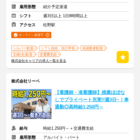
雇用形態
紹介予定派遣
シフト
週3日以上 1日8時間以上
アクセス
柱野駅
オンライン面接可
シルバー歓迎
シフト自由・自己申告
未経験者歓迎
主婦(夫)歓迎
交通費支給
株式会社キャリアの求人一覧を見る
株式会社リーベ
【看護師・准看護師】残業ほぼな
しでプライベート充実!!週3日~！車
通勤◎高時給1,250円～
給与
時給1,250円～＋交通費支給
雇用形態
アルバイト・パート