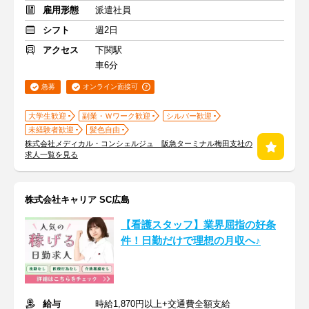
雇用形態
派遣社員
シフト
週2日
アクセス
下関駅
車6分
急募
オンライン面接可
大学生歓迎
副業・Ｗワーク歓迎
シルバー歓迎
未経験者歓迎
髪色自由
株式会社メディカル・コンシェルジュ 阪急ターミナル梅田支社の
求人一覧を見る
株式会社キャリア SC広島
【看護スタッフ】業界屈指の好条
件！日勤だけで理想の月収へ♪
給与
時給1,870円以上+交通費全額支給