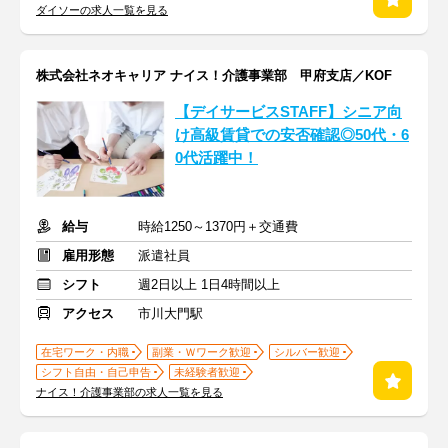
ダイソーの求人一覧を見る
株式会社ネオキャリア ナイス！介護事業部 甲府支店／KOF
【デイサービスSTAFF】シニア向
け高級賃貸での安否確認◎50代・6
0代活躍中！
給与
時給1250～1370円＋交通費
雇用形態
派遣社員
シフト
週2日以上 1日4時間以上
アクセス
市川大門駅
在宅ワーク・内職
副業・Ｗワーク歓迎
シルバー歓迎
シフト自由・自己申告
未経験者歓迎
ナイス！介護事業部の求人一覧を見る