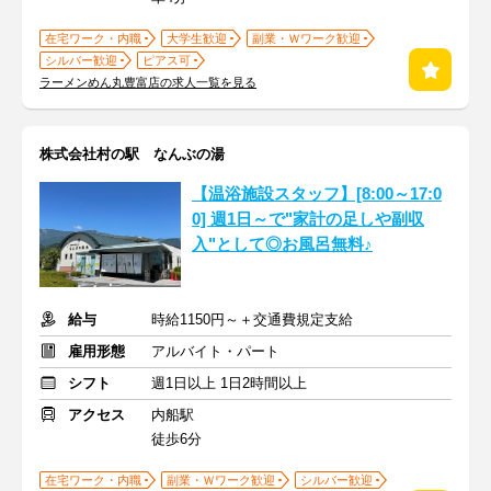
在宅ワーク・内職
大学生歓迎
副業・Ｗワーク歓迎
シルバー歓迎
ピアス可
ラーメンめん丸豊富店の求人一覧を見る
株式会社村の駅 なんぶの湯
【温浴施設スタッフ】[8:00～17:0
0] 週1日～で"家計の足しや副収
入"として◎お風呂無料♪
給与
時給1150円～＋交通費規定支給
雇用形態
アルバイト・パート
シフト
週1日以上 1日2時間以上
アクセス
内船駅
徒歩6分
在宅ワーク・内職
副業・Ｗワーク歓迎
シルバー歓迎