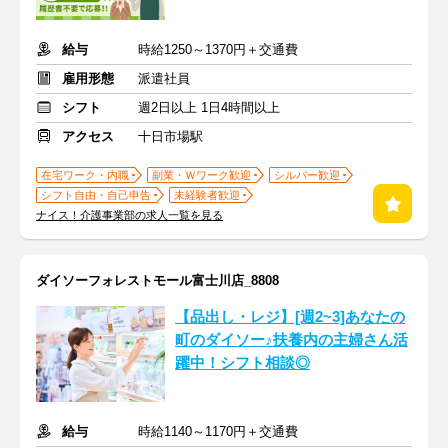
給与
時給1250～1370円＋交通費
雇用形態
派遣社員
シフト
週2日以上 1日4時間以上
アクセス
十日市場駅
在宅ワーク・内職
副業・Ｗワーク歓迎
シルバー歓迎
シフト自由・自己申告
未経験者歓迎
ナイス！介護事業部の求人一覧を見る
ダイソーフォレストモール富士川店_8808
【品出し・レジ】[週2~3]あなたの
町のダイソー♪扶養内の主婦さん活
躍中！シフト相談◎
給与
時給1140～1170円＋交通費