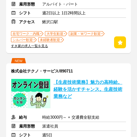
雇用形態
アルバイト・パート
シフト
週2日以上 1日2時間以上
アクセス
鰍沢口駅
在宅ワーク・内職
大学生歓迎
副業・Ｗワーク歓迎
シルバー歓迎
未経験者歓迎
すき家の求人一覧を見る
NEW
株式会社テクノ・サービス/890711
【生産技術業務】魅力の高時給。
経験を活かすチャンス。生産技術
業務など
給与
時給3000円～ + 交通費全額支給
雇用形態
派遣社員
シフト
週5日