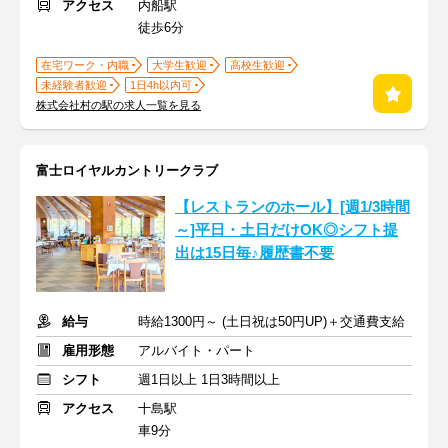
アクセス
内船駅
徒歩6分
在宅ワーク・内職
大学生歓迎
高校生歓迎
未経験者歓迎
1日4h以内可
株式会社村の駅の求人一覧を見る
富士ロイヤルカントリークラブ
【レストランのホール】[週1/3時間
～]平日・土日だけOK◎シフト提
出は15日毎♪履歴書不要
給与
時給1300円～ (土日祝は50円UP)＋交通費支給
雇用形態
アルバイト・パート
シフト
週1日以上 1日3時間以上
アクセス
十島駅
車9分