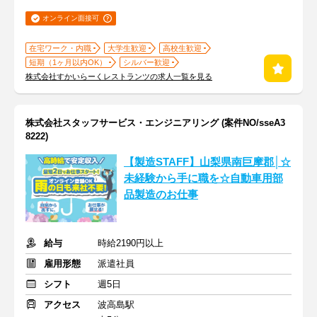
オンライン面接可
在宅ワーク・内職
大学生歓迎
高校生歓迎
短期（1ヶ月以内OK）
シルバー歓迎
株式会社すかいらーくレストランツの求人一覧を見る
株式会社スタッフサービス・エンジニアリング (案件NO/sseA3
8222)
【製造STAFF】山梨県南巨摩郡│☆
未経験から手に職を☆自動車用部
品製造のお仕事
給与
時給2190円以上
雇用形態
派遣社員
シフト
週5日
アクセス
波高島駅