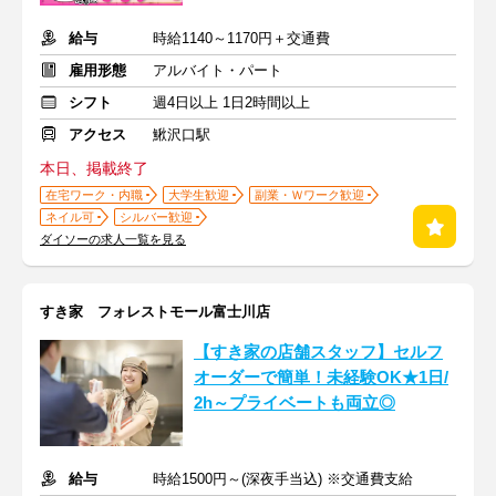
給与
時給1140～1170円＋交通費
雇用形態
アルバイト・パート
シフト
週4日以上 1日2時間以上
アクセス
鰍沢口駅
本日、掲載終了
在宅ワーク・内職
大学生歓迎
副業・Ｗワーク歓迎
ネイル可
シルバー歓迎
ダイソーの求人一覧を見る
すき家 フォレストモール富士川店
【すき家の店舗スタッフ】セルフ
オーダーで簡単！未経験OK★1日/
2h～プライベートも両立◎
給与
時給1500円～(深夜手当込) ※交通費支給