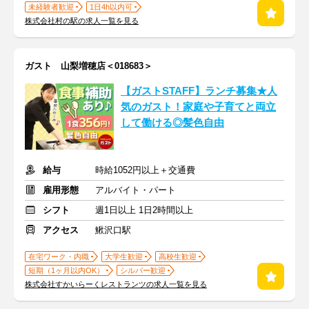
未経験者歓迎
1日4h以内可
株式会社村の駅の求人一覧を見る
ガスト 山梨増穂店＜018683＞
【ガストSTAFF】ランチ募集★人
気のガスト！家庭や子育てと両立
して働ける◎髪色自由
給与
時給1052円以上＋交通費
雇用形態
アルバイト・パート
シフト
週1日以上 1日2時間以上
アクセス
鰍沢口駅
在宅ワーク・内職
大学生歓迎
高校生歓迎
短期（1ヶ月以内OK）
シルバー歓迎
株式会社すかいらーくレストランツの求人一覧を見る