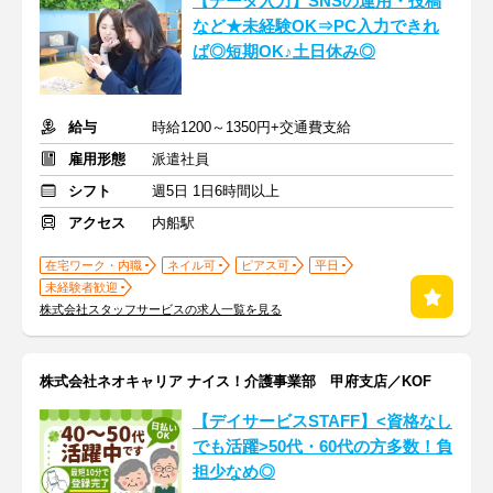
【データ入力】SNSの運用・投稿
など★未経験OK⇒PC入力できれ
ば◎短期OK♪土日休み◎
給与
時給1200～1350円+交通費支給
雇用形態
派遣社員
シフト
週5日 1日6時間以上
アクセス
内船駅
在宅ワーク・内職
ネイル可
ピアス可
平日
未経験者歓迎
株式会社スタッフサービスの求人一覧を見る
株式会社ネオキャリア ナイス！介護事業部 甲府支店／KOF
【デイサービスSTAFF】<資格なし
でも活躍>50代・60代の方多数！負
担少なめ◎