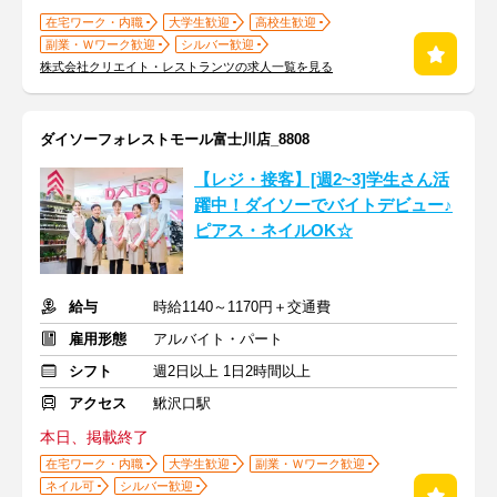
在宅ワーク・内職
大学生歓迎
高校生歓迎
副業・Ｗワーク歓迎
シルバー歓迎
株式会社クリエイト・レストランツの求人一覧を見る
ダイソーフォレストモール富士川店_8808
【レジ・接客】[週2~3]学生さん活
躍中！ダイソーでバイトデビュー♪
ピアス・ネイルOK☆
給与
時給1140～1170円＋交通費
雇用形態
アルバイト・パート
シフト
週2日以上 1日2時間以上
アクセス
鰍沢口駅
本日、掲載終了
在宅ワーク・内職
大学生歓迎
副業・Ｗワーク歓迎
ネイル可
シルバー歓迎