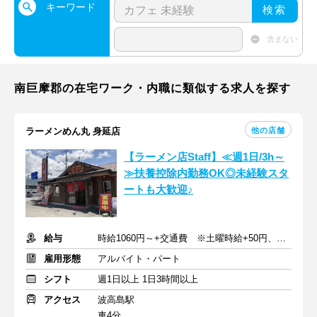
キーワード
検索
含まない
南巨摩郡の在宅ワーク・内職に類似する求人を探す
他の店舗
ラーメンめん丸 身延店
【ラーメン店Staff】≪週1日/3h～
≫扶養控除内勤務OK◎未経験スタ
ートも大歓迎♪
給与
時給1060円～+交通費 ※土曜時給+50円、日曜祝日時給+100円
雇用形態
アルバイト・パート
シフト
週1日以上 1日3時間以上
アクセス
波高島駅
車4分