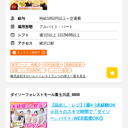
給与
時給1052円以上＋交通費
雇用形態
アルバイト・パート
シフト
週1日以上 1日2時間以上
アクセス
鰍沢口駅
オンライン面接可
在宅ワーク・内職
大学生歓迎
高校生歓迎
短期（1ヶ月以内OK）
シルバー歓迎
株式会社すかいらーくレストランツの求人一覧を見る
ダイソーフォレストモール富士川店_8808
【品出し・レジ】[週4~]未経験OK
☆日々のスキマ時間で「ダイソ
ー」バイト♪WEB面接OK◎