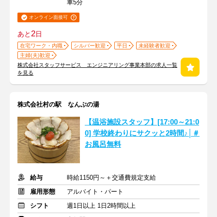
車5分
オンライン面接可
2
あと
日
在宅ワーク・内職
シルバー歓迎
平日
未経験者歓迎
主婦(夫)歓迎
株式会社スタッフサービス エンジニアリング事業本部の求人一覧
を見る
株式会社村の駅 なんぶの湯
【温浴施設スタッフ】[17:00～21:0
0] 学校終わりにサクッと2時間♪│＃
お風呂無料
給与
時給1150円～＋交通費規定支給
雇用形態
アルバイト・パート
シフト
週1日以上 1日2時間以上