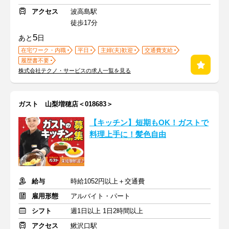
アクセス
波高島駅
徒歩17分
5
あと
日
在宅ワーク・内職
平日
主婦(夫)歓迎
交通費支給
履歴書不要
株式会社テクノ・サービスの求人一覧を見る
ガスト 山梨増穂店＜018683＞
【キッチン】短期もOK！ガストで
料理上手に！髪色自由
給与
時給1052円以上＋交通費
雇用形態
アルバイト・パート
シフト
週1日以上 1日2時間以上
アクセス
鰍沢口駅