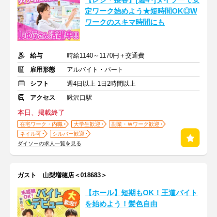
【レジ・接客】[週4~]ダイソーで安
定ワーク始めよう★短時間OK◎W
ワークのスキマ時間にも
給与
時給1140～1170円＋交通費
雇用形態
アルバイト・パート
シフト
週4日以上 1日2時間以上
アクセス
鰍沢口駅
本日、掲載終了
在宅ワーク・内職
大学生歓迎
副業・Ｗワーク歓迎
ネイル可
シルバー歓迎
ダイソーの求人一覧を見る
ガスト 山梨増穂店＜018683＞
【ホール】短期もOK！王道バイト
を始めよう！髪色自由