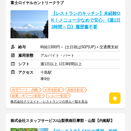
富士ロイヤルカントリークラブ
【レストランのキッチン】未経験O
K！メニュー少なめで安心♪《週1日
3時間～◎》履歴書不要
給与
時給1300円～ (土日祝は50円UP)＋交通費支給
雇用形態
アルバイト・パート
シフト
週1日以上 1日3時間以上
アクセス
十島駅
車9分
在宅ワーク・内職
大学生歓迎
高校生歓迎
副業・Ｗワーク歓迎
シルバー歓迎
株式会社クリエイト・レストランツの求人一覧を見る
株式会社スタッフサービス/山梨県南巨摩郡・山梨【内船駅】