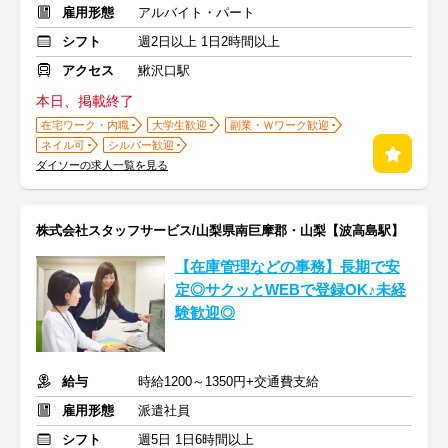
雇用形態
アルバイト・パート
シフト
週2日以上 1日2時間以上
アクセス
鰍沢口駅
本日、掲載終了
在宅ワーク・内職
大学生歓迎
副業・Ｗワーク歓迎
ネイル可
シルバー歓迎
ダイソーの求人一覧を見る
株式会社スタッフサービス/山梨県南巨摩郡・山梨【波高島駅】
【在庫管理などの事務】長期で安
定◎サクッとWEBで登録OK♪未経
験歓迎◎
給与
時給1200～1350円+交通費支給
雇用形態
派遣社員
シフト
週5日 1日6時間以上