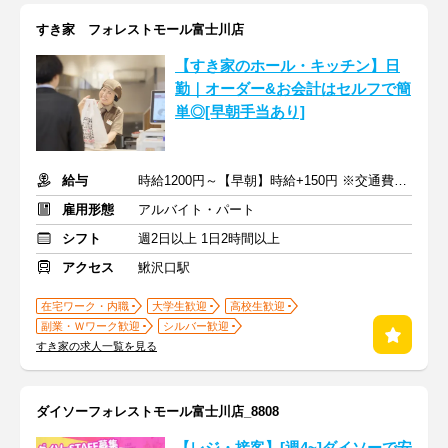
すき家 フォレストモール富士川店
【すき家のホール・キッチン】日
勤｜オーダー&お会計はセルフで簡
単◎[早朝手当あり]
給与
時給1200円～【早朝】時給+150円 ※交通費支給
雇用形態
アルバイト・パート
シフト
週2日以上 1日2時間以上
アクセス
鰍沢口駅
在宅ワーク・内職
大学生歓迎
高校生歓迎
副業・Ｗワーク歓迎
シルバー歓迎
すき家の求人一覧を見る
ダイソーフォレストモール富士川店_8808