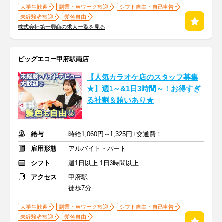
大学生歓迎
副業・Ｗワーク歓迎
シフト自由・自己申告
未経験者歓迎
髪色自由
株式会社第一興商の求人一覧を見る
ビッグエコー甲府駅南店
【人気カラオケ店のスタッフ募集
★】週1～&1日3時間～！お得すぎ
る社割＆賄いあり★
給与
時給1,060円～1,325円+交通費！
雇用形態
アルバイト・パート
シフト
週1日以上 1日3時間以上
アクセス
甲府駅
徒歩7分
大学生歓迎
副業・Ｗワーク歓迎
シフト自由・自己申告
未経験者歓迎
髪色自由