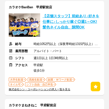
カラオケBanBan 甲府駅前店
【店舗スタッフ】前給あり♪好きを
仕事に♪しっかり稼ぐ◎週1～OK!
髪色ネイル自由、隙間OK
給与
時給1052円以上（深夜帯時給1315円以上） ＋交通費支給
雇用形態
アルバイト・パート
シフト
週1日以上 1日3時間以上
アクセス
甲府駅
徒歩1分
大学生歓迎
高校生歓迎
副業・Ｗワーク歓迎
ネイル可
シフト自由・自己申告
株式会社シン・コーポレーションの求人一覧を見る
カラオケまねきねこ 甲府駅前店