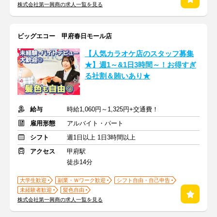
株式会社第一興商の求人一覧を見る
ビッグエコー 甲府春日モール店
【人気カラオケ店のスタッフ募集
★】週1～&1日3時間～！お得すぎ
る社割＆賄いあり★
給与
時給1,060円～1,325円+交通費！
雇用形態
アルバイト・パート
シフト
週1日以上 1日3時間以上
アクセス
甲府駅
徒歩14分
大学生歓迎
副業・Ｗワーク歓迎
シフト自由・自己申告
未経験者歓迎
髪色自由
株式会社第一興商の求人一覧を見る