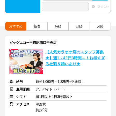
含まない
おすすめ
新着
時給
日給
月給
ビッグエコー甲府駅南口中央店
【人気カラオケ店のスタッフ募集
★】週1～&1日3時間～！お得すぎ
る社割＆賄いあり★
給与
時給1,060円～1,325円+交通費！
雇用形態
アルバイト・パート
シフト
週1日以上 1日3時間以上
アクセス
甲府駅
徒歩9分