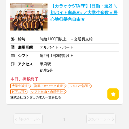
【カラオケSTAFF】[日勤・週2] ＼
初バイト率高め♪／大学生多数＝居
心地◎髪色自由★
給与
時給1100円以上 ＋交通費支給
雇用形態
アルバイト・パート
シフト
週2日 1日3時間以上
アクセス
甲府駅
徒歩2分
本日、掲載終了
大学生歓迎
副業・Ｗワーク歓迎
シルバー歓迎
ピアス可
シフト自由・自己申告
株式会社コシダカの求人一覧を見る
1
前のページへ
次のページへ