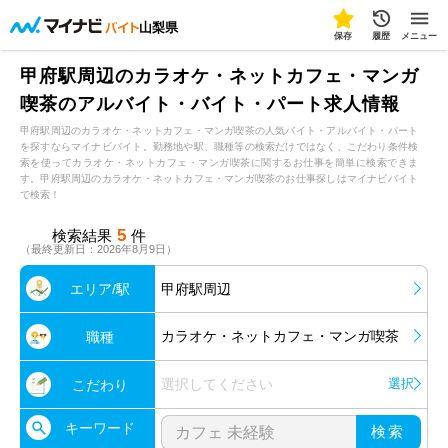
山梨県
保存
履歴
メニュー
甲府駅周辺のカラオケ・ネットカフェ・マンガ
喫茶のアルバイト・バイト・パート求人情報
甲府駅周辺のカラオケ・ネットカフェ・マンガ喫茶の人気バイト・アルバイト・パート
を探すならマイナビバイト。勤務地や駅、職種等の検索だけではなく、こだわり条件検
索を使ってカラオケ・ネットカフェ・マンガ喫茶に関するお仕事を簡単に検索できま
す。甲府駅周辺のカラオケ・ネットカフェ・マンガ喫茶のお仕事探しはマイナビバイト
で検索！
5
検索結果
件
（最終更新日：2026年8月9日）
エリア/駅
甲府駅周辺
カラオケ・ネットカフェ・マンガ喫茶
職種
選択してください
選択
こだわり
キーワード
検索