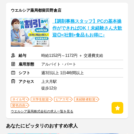
ウエルシア薬局都留田野倉店
【調剤事務スタッフ】PCの基本操
作ができればOK！未経験さん大歓
迎◎<社割>食品もお得に♪
給与
時給1152円～1172円 ＋ 交通費支給
雇用形態
アルバイト・パート
シフト
週3日以上 1日4時間以上
アクセス
上大月駅
徒歩12分
ネイル可
大学生歓迎
ピアス可
未経験者歓迎
髪色自由
ウエルシア薬局株式会社の求人一覧を見る
あなたにピッタリのおすすめ求人