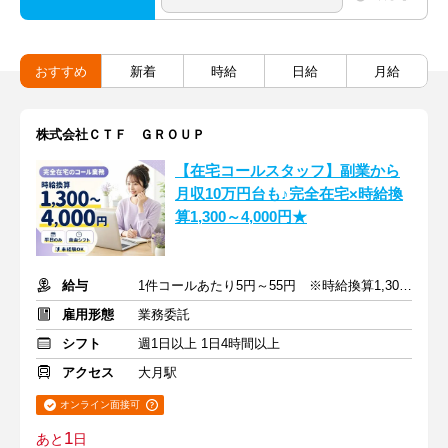
おすすめ
新着
時給
日給
月給
株式会社ＣＴＦ ＧＲＯＵＰ
【在宅コールスタッフ】副業から
月収10万円台も♪完全在宅×時給換
算1,300～4,000円★
給与
1件コールあたり5円～55円 ※時給換算1,300円～4,000円
雇用形態
業務委託
シフト
週1日以上 1日4時間以上
アクセス
大月駅
オンライン面接可
1
あと
日