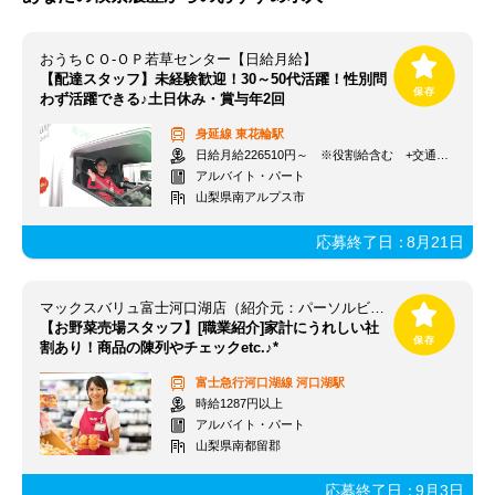
おうちＣＯ-ＯＰ若草センター【日給月給】
【配達スタッフ】未経験歓迎！30～50代活躍！性別問
わず活躍できる♪土日休み・賞与年2回
身延線
東花輪駅
日給月給226510円～ ※役割給含む +交通費支給
アルバイト・パート
山梨県南アルプス市
応募終了日：
8月21日
マックスバリュ富士河口湖店（紹介元：パーソルビジネスプロセスデザイン株式会社）
【お野菜売場スタッフ】[職業紹介]家計にうれしい社
割あり！商品の陳列やチェックetc.♪*
富士急行河口湖線
河口湖駅
時給1287円以上
アルバイト・パート
山梨県南都留郡
応募終了日：
9月3日