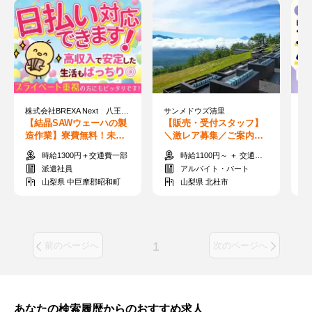
株式会社BREXA Next 八王子支社 13434-02／E10
サンメドウズ清里
株
【結晶SAWウェーハの製
【販売・受付スタッフ】
【
造作業】寮費無料！未経
＼激レア募集／ご案内&
副
験歓迎！月収例24万円以
チケット販売など★週1日
完
時給1300円＋交通費一部
時給1100円～ ＋ 交通費支給
上
～OK！学生も活躍中
～
派遣社員
アルバイト・パート
山梨県 中巨摩郡昭和町
山梨県 北杜市
1
前のページへ
次のページへ
あなたの検索履歴からのおすすめ求人