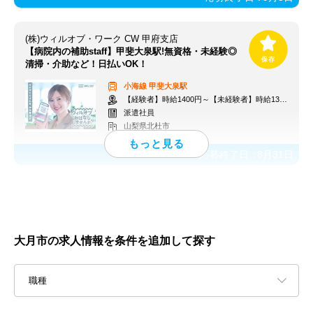
(株)ウィルオブ・ワーク CW 甲府支店
【病院内の補助staff】甲斐大泉駅!無資格・未経験◎
清掃・介助など！日払いOK！
小海線
甲斐大泉駅
【経験者】時給1400円～【未経験者】時給1300円～ ＋交通費
派遣社員
山梨県北杜市
応募終了日：
8月31日
大月市の求人情報を条件を追加して探す
職種