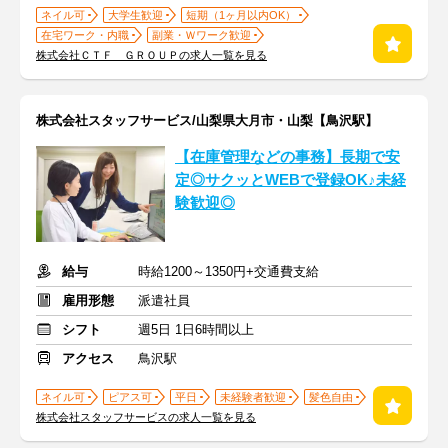
ネイル可
大学生歓迎
短期（1ヶ月以内OK）
在宅ワーク・内職
副業・Ｗワーク歓迎
株式会社ＣＴＦ ＧＲＯＵＰの求人一覧を見る
株式会社スタッフサービス/山梨県大月市・山梨【鳥沢駅】
【在庫管理などの事務】長期で安
定◎サクッとWEBで登録OK♪未経
験歓迎◎
給与
時給1200～1350円+交通費支給
雇用形態
派遣社員
シフト
週5日 1日6時間以上
アクセス
鳥沢駅
ネイル可
ピアス可
平日
未経験者歓迎
髪色自由
株式会社スタッフサービスの求人一覧を見る