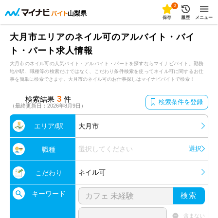
0
山梨県
保存
履歴
メニュー
大月市エリアのネイル可のアルバイト・バイ
ト・パート求人情報
大月市のネイル可の人気バイト・アルバイト・パートを探すならマイナビバイト。勤務
地や駅、職種等の検索だけではなく、こだわり条件検索を使ってネイル可に関するお仕
事を簡単に検索できます。大月市のネイル可のお仕事探しはマイナビバイトで検索！
3
検索結果
件
検索条件を登録
（最終更新日：2026年8月9日）
エリア/駅
大月市
選択してください
選択
職種
ネイル可
こだわり
キーワード
検索
含まない