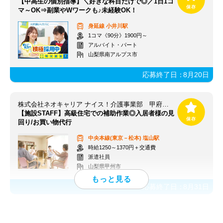
【中高生の個別指導】＼好きな科目だけで◎／1日1コ
マ～OK⇒副業やWワークも♪未経験OK！
身延線
小井川駅
1コマ《90分》1900円～
アルバイト・パート
山梨県南アルプス市
応募終了日：
8月20日
株式会社ネオキャリア ナイス！介護事業部 甲府支店／KOF
【施設STAFF】高級住宅での補助作業◎入居者様の見
回り/お買い物代行
中央本線(東京－松本)
塩山駅
時給1250～1370円＋交通費
派遣社員
山梨県甲州市
応募終了日：
8月31日