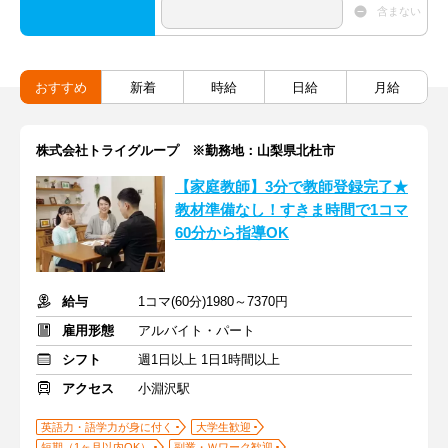
含まない
おすすめ
新着
時給
日給
月給
株式会社トライグループ ※勤務地：山梨県北杜市
【家庭教師】3分で教師登録完了★
教材準備なし！すきま時間で1コマ
60分から指導OK
給与
1コマ(60分)1980～7370円
雇用形態
アルバイト・パート
シフト
週1日以上 1日1時間以上
アクセス
小淵沢駅
英語力・語学力が身に付く
大学生歓迎
短期（1ヶ月以内OK）
副業・Ｗワーク歓迎