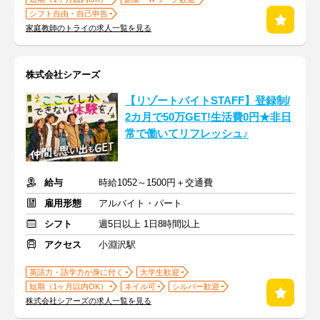
シフト自由・自己申告
家庭教師のトライの求人一覧を見る
株式会社シアーズ
【リゾートバイトSTAFF】登録制/
2カ月で50万GET!生活費0円★非日
常で働いてリフレッシュ♪
給与
時給1052～1500円＋交通費
雇用形態
アルバイト・パート
シフト
週5日以上 1日8時間以上
アクセス
小淵沢駅
英語力・語学力が身に付く
大学生歓迎
短期（1ヶ月以内OK）
ネイル可
シルバー歓迎
株式会社シアーズの求人一覧を見る