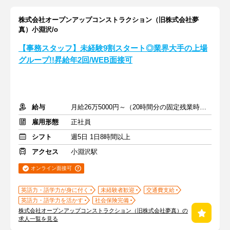
株式会社オープンアップコンストラクション（旧株式会社夢
真）小淵沢/o
【事務スタッフ】未経験9割スタート◎業界大手の上場
グループ!!昇給年2回/WEB面接可
給与
月給26万5000円～（20時間分の固定残業時間代を含む）
雇用形態
正社員
シフト
週5日 1日8時間以上
アクセス
小淵沢駅
オンライン面接可
英語力・語学力が身に付く
未経験者歓迎
交通費支給
英語力・語学力を活かす
社会保険完備
株式会社オープンアップコンストラクション（旧株式会社夢真）の
求人一覧を見る