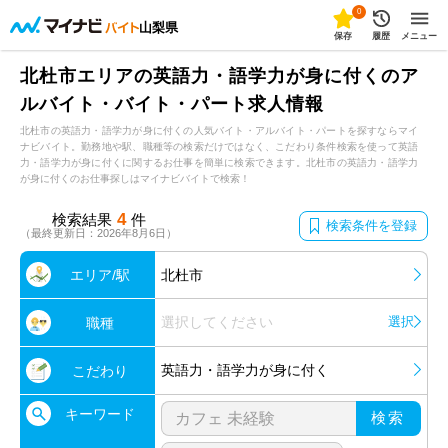
0
山梨県
保存
履歴
メニュー
北杜市エリアの英語力・語学力が身に付くのア
ルバイト・バイト・パート求人情報
北杜市の英語力・語学力が身に付くの人気バイト・アルバイト・パートを探すならマイ
ナビバイト。勤務地や駅、職種等の検索だけではなく、こだわり条件検索を使って英語
力・語学力が身に付くに関するお仕事を簡単に検索できます。北杜市の英語力・語学力
が身に付くのお仕事探しはマイナビバイトで検索！
4
検索結果
件
検索条件を登録
（最終更新日：2026年8月6日）
エリア/駅
北杜市
選択してください
選択
職種
英語力・語学力が身に付く
こだわり
キーワード
検索