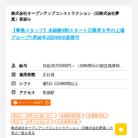
株式会社オープンアップコンストラクション（旧株式会社夢
真）長坂/o
【事務スタッフ】未経験9割スタート◎業界大手の上場
グループ!!昇給年2回/WEB面接可
給与
月給26万5000円～（20時間分の固定残業時間代を含む）
雇用形態
正社員
シフト
週5日 1日8時間以上
アクセス
長坂駅
オンライン面接可
英語力・語学力が身に付く
未経験者歓迎
交通費支給
英語力・語学力を活かす
社会保険完備
株式会社オープンアップコンストラクション（旧株式会社夢真）の
求人一覧を見る