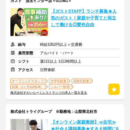
ガスト 須玉インター店＜011561＞
【ガストSTAFF】ランチ募集★人
気のガスト！家庭や子育てと両立
して働ける◎髪色自由
給与
時給1052円以上＋交通費
雇用形態
アルバイト・パート
シフト
週1日以上 1日2時間以上
アクセス
日野春駅
オープニングスタッフ
大学生歓迎
高校生歓迎
短期（1ヶ月以内OK）
シルバー歓迎
株式会社すかいらーくレストランツの求人一覧を見る
株式会社トライグループ ※勤務地：山梨県北杜市
【オンライン家庭教師】≪在宅≫
★社会人講師募集★すきま時間に6