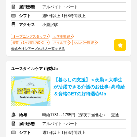
雇用形態
アルバイト・パート
シフト
週5日以上 1日8時間以上
アクセス
小淵沢駅
オープニングスタッフ
大学生歓迎
短期（1ヶ月以内OK）
ネイル可
シルバー歓迎
株式会社シアーズの求人一覧を見る
ユースタイルケア 山梨/Jb
【暮らしの支援】＜夜勤＞大学生
が活躍できる介護のお仕事♪高時給
＆資格GETの好待遇◎/Jb
給与
時給1731～1795円（深夜手当含む）＋交通費支給
雇用形態
アルバイト・パート
シフト
週1日以上 1日8時間以上