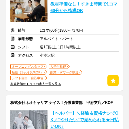
教材準備なし！すきま時間で1コマ
60分から指導OK
給与
1コマ(60分)1980～7370円
雇用形態
アルバイト・パート
シフト
週1日以上 1日1時間以上
アクセス
小淵沢駅
オープニングスタッフ
大学生歓迎
短期（1ヶ月以内OK）
副業・Ｗワーク歓迎
シフト自由・自己申告
家庭教師のトライの求人一覧を見る
株式会社ネオキャリア ナイス！介護事業部 甲府支店／KOF
【ヘルパー】＼経験＆資格ナシでO
K／“やりたい”で始められる★日払
いOK♪