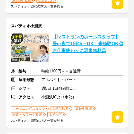
主婦(夫)歓迎
交通費支給
スパティオ小淵沢の求人一覧を見る
スパティオ小淵沢
【レストランのホールスタッフ】
昼or夜で1日4h～OK！未経験OK◎
お仕事終わりに温泉無料◎
給与
時給1100円～＋交通費
雇用形態
アルバイト・パート
シフト
週5日 1日4時間以上
アクセス
小淵沢ICより車2分
オープニングスタッフ
大学生歓迎
高校生歓迎
副業・Ｗワーク歓迎
ネイル可
スパティオ小淵沢の求人一覧を見る