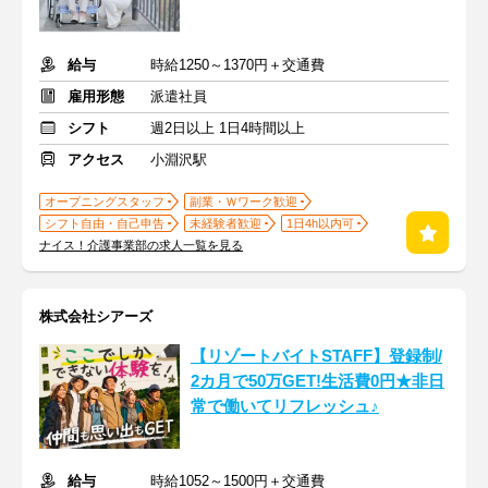
給与
時給1250～1370円＋交通費
雇用形態
派遣社員
シフト
週2日以上 1日4時間以上
アクセス
小淵沢駅
オープニングスタッフ
副業・Ｗワーク歓迎
シフト自由・自己申告
未経験者歓迎
1日4h以内可
ナイス！介護事業部の求人一覧を見る
株式会社シアーズ
【リゾートバイトSTAFF】登録制/
2カ月で50万GET!生活費0円★非日
常で働いてリフレッシュ♪
給与
時給1052～1500円＋交通費