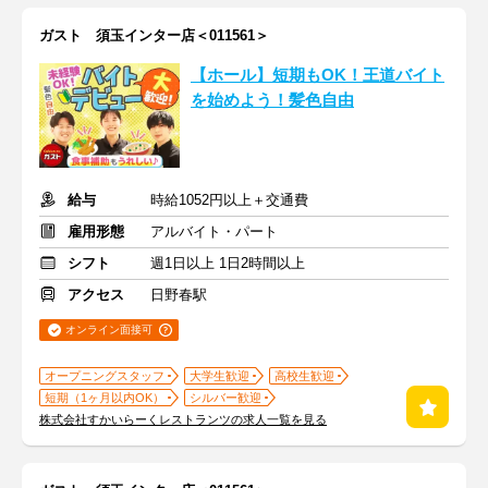
ガスト 須玉インター店＜011561＞
【ホール】短期もOK！王道バイト
を始めよう！髪色自由
給与
時給1052円以上＋交通費
雇用形態
アルバイト・パート
シフト
週1日以上 1日2時間以上
アクセス
日野春駅
オンライン面接可
オープニングスタッフ
大学生歓迎
高校生歓迎
短期（1ヶ月以内OK）
シルバー歓迎
株式会社すかいらーくレストランツの求人一覧を見る