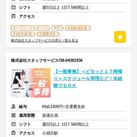
シフト
週5日以上 1日7.5時間以上
アクセス
オープニングスタッフ
平日
未経験者歓迎
主婦(夫)歓迎
交通費支給
株式会社スタッフサービスの求人一覧を見る
株式会社スタッフサービス/58-04381936
【一般事務】＜ピタッと１７時帰
り＞スケジュール管理など！未経
験でもＯＫ
給与
時給1400円+交通費支給
雇用形態
派遣社員
シフト
週5日以上 1日7.5時間以上
アクセス
小淵沢駅