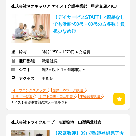
株式会社ネオキャリア ナイス！介護事業部 甲府支店／KOF
【デイサービスSTAFF】<資格なし
でも活躍>50代・60代の方多数！負
担少なめ◎
給与
時給1250～1370円＋交通費
雇用形態
派遣社員
シフト
週2日以上 1日4時間以上
アクセス
甲府駅
オープニングスタッフ
副業・Ｗワーク歓迎
シルバー歓迎
シフト自由・自己申告
未経験者歓迎
ナイス！介護事業部の求人一覧を見る
株式会社トライグループ ※勤務地：山梨県北杜市
【家庭教師】3分で教師登録完了★