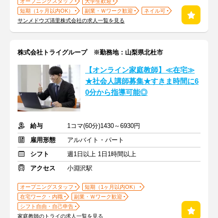
オープニングスタッフ
大学生歓迎
短期（1ヶ月以内OK）
副業・Ｗワーク歓迎
ネイル可
サンメドウズ清里株式会社の求人一覧を見る
株式会社トライグループ ※勤務地：山梨県北杜市
【オンライン家庭教師】≪在宅≫
★社会人講師募集★すきま時間に6
0分から指導可能◎
給与
1コマ(60分)1430～6930円
雇用形態
アルバイト・パート
シフト
週1日以上 1日1時間以上
アクセス
小淵沢駅
オープニングスタッフ
短期（1ヶ月以内OK）
在宅ワーク・内職
副業・Ｗワーク歓迎
シフト自由・自己申告
家庭教師のトライの求人一覧を見る