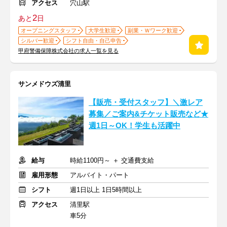
アクセス
穴山駅
2
あと
日
オープニングスタッフ
大学生歓迎
副業・Ｗワーク歓迎
シルバー歓迎
シフト自由・自己申告
甲府警備保障株式会社の求人一覧を見る
サンメドウズ清里
【販売・受付スタッフ】＼激レア
募集／ご案内&チケット販売など★
週1日～OK！学生も活躍中
給与
時給1100円～ ＋ 交通費支給
雇用形態
アルバイト・パート
シフト
週1日以上 1日5時間以上
アクセス
清里駅
車5分