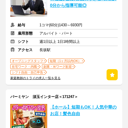
0分から指導可能◎
給与
1コマ(60分)1430～6930円
雇用形態
アルバイト・パート
シフト
週1日以上 1日1時間以上
アクセス
長坂駅
オープニングスタッフ
短期（1ヶ月以内OK）
在宅ワーク・内職
副業・Ｗワーク歓迎
シフト自由・自己申告
家庭教師のトライの求人一覧を見る
バーミヤン 須玉インター店＜171247＞
【ホール】短期もOK！人気中華の
お店！髪色自由