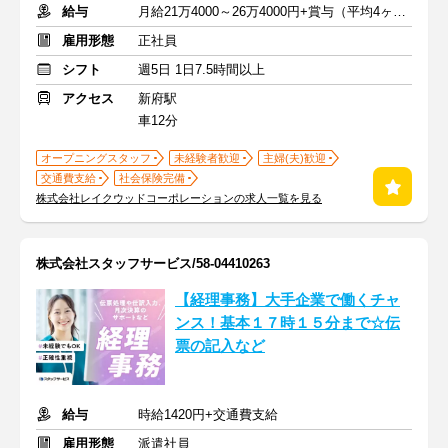
給与
月給21万4000～26万4000円+賞与（平均4ヶ月）＋交通費
雇用形態
正社員
シフト
週5日 1日7.5時間以上
アクセス
新府駅
車12分
オープニングスタッフ
未経験者歓迎
主婦(夫)歓迎
交通費支給
社会保険完備
株式会社レイクウッドコーポレーションの求人一覧を見る
株式会社スタッフサービス/58-04410263
【経理事務】大手企業で働くチャ
ンス！基本１７時１５分まで☆伝
票の記入など
給与
時給1420円+交通費支給
雇用形態
派遣社員