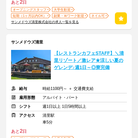
2
あと
日
オープニングスタッフ
大学生歓迎
短期（1ヶ月以内OK）
副業・Ｗワーク歓迎
ネイル可
サンメドウズ清里株式会社の求人一覧を見る
サンメドウズ清里
【レストランカフェSTAFF】＼清
里リゾート／激レア★涼しい夏の
ゲレンデ♪週1日～◎寮完備
給与
時給1100円～ ＋ 交通費支給
雇用形態
アルバイト・パート
シフト
週1日以上 1日5時間以上
アクセス
清里駅
車5分
2
あと
日