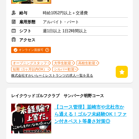
給与
時給1052円以上＋交通費
雇用形態
アルバイト・パート
シフト
週1日以上 1日2時間以上
アクセス
オンライン面接可
オープニングスタッフ
大学生歓迎
高校生歓迎
短期（1ヶ月以内OK）
シルバー歓迎
株式会社すかいらーくレストランツの求人一覧を見る
レイクウッドゴルフクラブ サンパーク明野コース
【コース管理】韮崎市や北杜市か
ら通える！ゴルフ未経験OK！ファ
ン付きベスト等暑さ対策◎