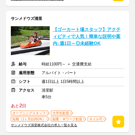
サンメドウズ清里
【ゴーカート場スタッフ】アクテ
ィビティで人気！簡単な説明や案
内♪週1日～◎未経験OK
給与
時給1100円～ ＋ 交通費支給
雇用形態
アルバイト・パート
シフト
週1日以上 1日5時間以上
アクセス
清里駅
車5分
2
あと
日
オープニングスタッフ
大学生歓迎
短期（1ヶ月以内OK）
副業・Ｗワーク歓迎
ネイル可
サンメドウズ清里株式会社の求人一覧を見る