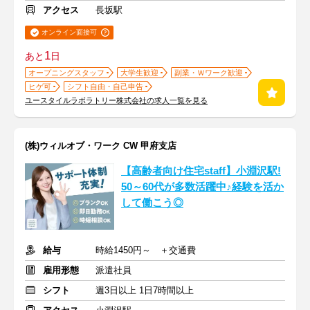
アクセス
長坂駅
オンライン面接可
1
あと
日
オープニングスタッフ
大学生歓迎
副業・Ｗワーク歓迎
ヒゲ可
シフト自由・自己申告
ユースタイルラボラトリー株式会社の求人一覧を見る
(株)ウィルオブ・ワーク CW 甲府支店
【高齢者向け住宅staff】小淵沢駅!
50～60代が多数活躍中♪経験を活か
して働こう◎
給与
時給1450円～ ＋交通費
雇用形態
派遣社員
シフト
週3日以上 1日7時間以上