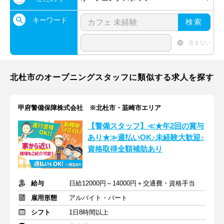
キーワード
検索
含まない
北杜市のオープニングスタッフに類似する求人を探す
甲府警備保障株式会社 ※北杜市・韮崎市エリア
【警備スタッフ】≪★年2回の賞与
あり★≫週払いOK♪未経験大歓迎♪
資格取得全額補助あり
給与
日給12000円～14000円＋交通費・資格手当
雇用形態
アルバイト・パート
シフト
1日8時間以上