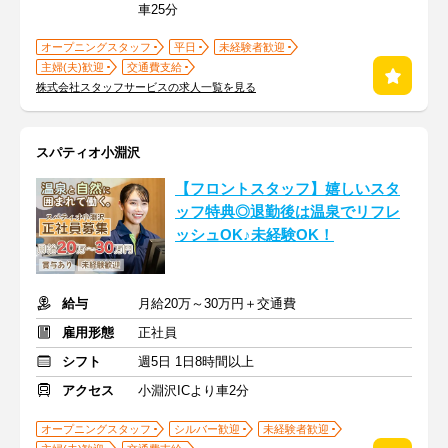
車25分
オープニングスタッフ
平日
未経験者歓迎
主婦(夫)歓迎
交通費支給
株式会社スタッフサービスの求人一覧を見る
スパティオ小淵沢
【フロントスタッフ】嬉しいスタ
ッフ特典◎退勤後は温泉でリフレ
ッシュOK♪未経験OK！
給与
月給20万～30万円＋交通費
雇用形態
正社員
シフト
週5日 1日8時間以上
アクセス
小淵沢ICより車2分
オープニングスタッフ
シルバー歓迎
未経験者歓迎