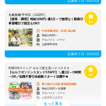
応募終了日：
8月23日
丸亀製麺 甲州店［110257］
【接客・調理】時給1200円♪週1日～で無理なく勤務◎
希望曜日で固定もOK!!
中央本線(東京－松本)
塩山駅
時給1200円～
アルバイト・パート
山梨県甲州市
応募終了日：
8月30日
ENEOSウイング セルフ富士見バイパスＳＳ
【セルフガソリンスタンドSTAFF】＼週1日～/3時間
～OK／知識不要◎未経験スタート活躍中★
富士急行大月線
葭池温泉前駅
時給1235円＋交通費
アルバイト・パート
山梨県富士吉田市