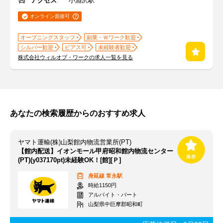
アクセス
小淵沢駅
オンライン面接可
オープニングスタッフ
副業・Ｗワーク歓迎
シルバー歓迎
ピアス可
未経験者歓迎
株式会社ウィルオブ・ワークの求人一覧を見る
あなたの検索履歴からのおすすめ求人
ヤマト運輸(株)山梨館内物流営業所(PT)
【館内配送】イオンモール甲府昭和館内物流センター
(PT)(y037170pt)未経験OK！[館][Ｐ]
身延線
常永駅
時給1150円
アルバイト・パート
山梨県中巨摩郡昭和町